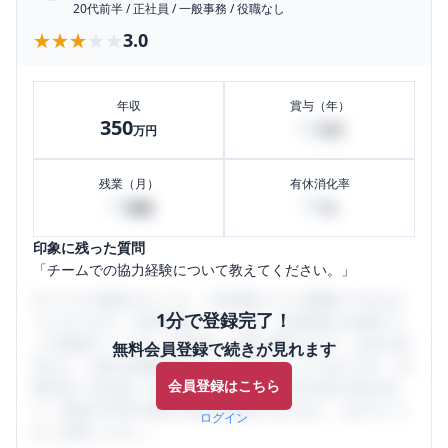
20代前半
/
正社員
/
一般事務
/
役職なし
★★★★★
★★★★★
3.0
年収
賞与（年）
350
30
万円
万円
残業（月）
有休消化率
10
90
時間
%
印象に残った質問
「チームでの協力経験について教えてください。」
口コミを1投稿するごとに、30日間口コミの閲覧ができるよ
1分で登録完了！
うになります。SHEHUB(シーハブ)は、女性限定の企業口コ
ミの投稿サイトです。給与面・女性の働きやすさ・会社の評
無料会員登録で続きが見れます
判など、女性の転職は気にすべき点がたくさんあります。先
会員登録はこちら
輩社員（元社員）の口コミを通して、本当の会社の姿を知
り、将来の不安や現在の悩みを解消するために、ぜひサイト
ログイン
をご活用ください。