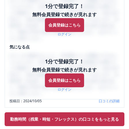
口コミを1投稿するごとに、30日間口コミの閲覧ができるよ
1分で登録完了！
うになります。SHEHUB(シーハブ)は、女性限定の企業口コ
ミの投稿サイトです。給与面・女性の働きやすさ・会社の評
無料会員登録で続きが見れます
判など、女性の転職は気にすべき点がたくさんあります。先
会員登録はこちら
輩社員（元社員）の口コミを通して、本当の会社の姿を知
り、将来の不安や現在の悩みを解消するために、ぜひサイト
ログイン
をご活用ください。
気になる点
口コミを1投稿するごとに、30日間口コミの閲覧ができるよ
1分で登録完了！
うになります。SHEHUB(シーハブ)は、女性限定の企業口コ
ミの投稿サイトです。給与面・女性の働きやすさ・会社の評
無料会員登録で続きが見れます
判など、女性の転職は気にすべき点がたくさんあります。先
会員登録はこちら
輩社員（元社員）の口コミを通して、本当の会社の姿を知
り、将来の不安や現在の悩みを解消するために、ぜひサイト
ログイン
をご活用ください。
投稿日：
2024/10/05
口コミの詳細
勤務時間（残業・時短・フレックス）の口コミをもっと見る