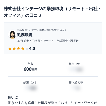
株式会社インテージ
の
勤務環境（リモート・出社・
オフィス）
の口コミ
株式会社インテージ
の女性社員の評判・口コミ
勤務環境
40代前半
/
正社員
/
リサーチ・市場調査
/
課長級
★★★★★
★★★★★
4.0
年収
賞与（年）
600
120
万円
万円
残業（月）
有休消化率
30
75
時間
%
良い点
働きやすさを追求した環境が整っており、リモートワークが