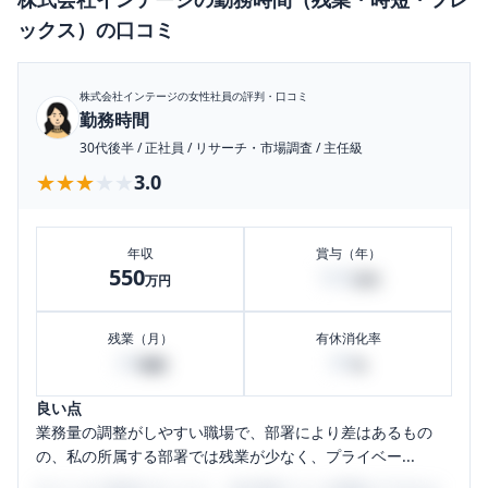
ックス）
の口コミ
株式会社インテージ
の女性社員の評判・口コミ
勤務時間
30代後半
/
正社員
/
リサーチ・市場調査
/
主任級
★★★★★
★★★★★
3.0
年収
賞与（年）
550
100
万円
万円
残業（月）
有休消化率
20
80
時間
%
良い点
業務量の調整がしやすい職場で、部署により差はあるもの
の、私の所属する部署では残業が少なく、プライベー...