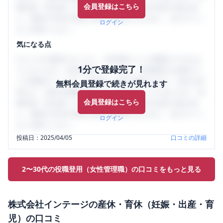
会員登録はこちら
輩社員（元社員）の口コミを通して、本当の会社の姿を知
り、将来の不安や現在の悩みを解消するために、ぜひサイト
ログイン
をご活用ください。
気になる点
口コミを1投稿するごとに、30日間口コミの閲覧ができるよ
1分で登録完了！
うになります。SHEHUB(シーハブ)は、女性限定の企業口コ
ミの投稿サイトです。給与面・女性の働きやすさ・会社の評
無料会員登録で続きが見れます
判など、女性の転職は気にすべき点がたくさんあります。先
会員登録はこちら
輩社員（元社員）の口コミを通して、本当の会社の姿を知
り、将来の不安や現在の悩みを解消するために、ぜひサイト
ログイン
をご活用ください。
投稿日：
2025/04/05
口コミの詳細
2〜30代の役職登用（女性管理職）の口コミをもっと見る
株式会社インテージ
の
産休・育休（妊娠・出産・育
児）
の口コミ