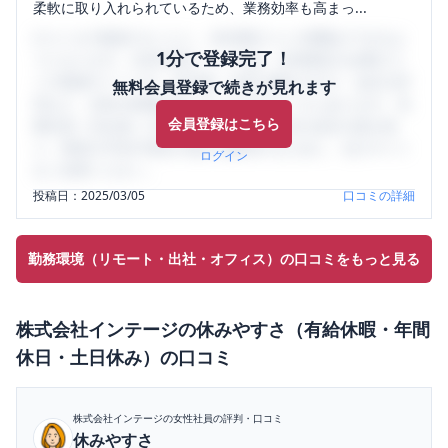
柔軟に取り入れられているため、業務効率も高まっ...
口コミを1投稿するごとに、30日間口コミの閲覧ができるよ
1分で登録完了！
うになります。SHEHUB(シーハブ)は、女性限定の企業口コ
ミの投稿サイトです。給与面・女性の働きやすさ・会社の評
無料会員登録で続きが見れます
判など、女性の転職は気にすべき点がたくさんあります。先
会員登録はこちら
輩社員（元社員）の口コミを通して、本当の会社の姿を知
り、将来の不安や現在の悩みを解消するために、ぜひサイト
ログイン
をご活用ください。
投稿日：
2025/03/05
口コミの詳細
勤務環境（リモート・出社・オフィス）の口コミをもっと見る
株式会社インテージ
の
休みやすさ（有給休暇・年間
休日・土日休み）
の口コミ
株式会社インテージ
の女性社員の評判・口コミ
休みやすさ