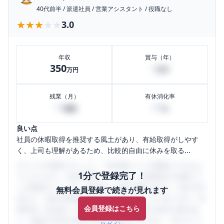
40代前半
/
派遣社員
/
営業アシスタント
/
役職なし
★★★★★
★★★★★
3.0
年収
賞与（年）
350
0
万円
万円
残業（月）
有休消化率
10
80
時間
%
良い点
社員の休暇取得を推奨する風土があり、有給取得がしやす
く、上司も理解があるため、比較的自由に休みを取る...
口コミを1投稿するごとに、30日間口コミの閲覧ができるよ
1分で登録完了！
うになります。SHEHUB(シーハブ)は、女性限定の企業口コ
ミの投稿サイトです。給与面・女性の働きやすさ・会社の評
無料会員登録で続きが見れます
判など、女性の転職は気にすべき点がたくさんあります。先
会員登録はこちら
輩社員（元社員）の口コミを通して、本当の会社の姿を知
り、将来の不安や現在の悩みを解消するために、ぜひサイト