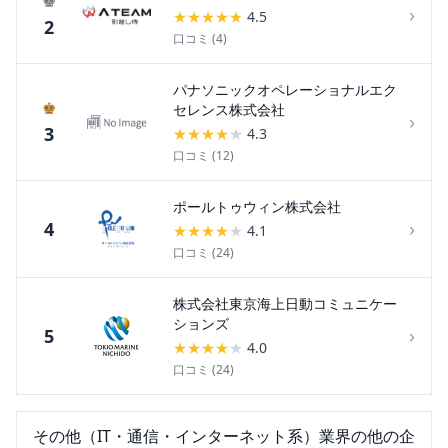
♚
›
★
★
★
★
★
4.5
2
口コミ (
4
)
パナソニックオペレーショナルエク
♚
セレンス株式会社
›
3
★
★
★
★
★
4.3
口コミ (
12
)
ポールトゥウィン株式会社
›
4
★
★
★
★
★
4.1
口コミ (
24
)
株式会社東京海上日動コミュニケー
ションズ
›
5
★
★
★
★
★
4.0
口コミ (
24
)
その他（IT・通信・インターネット系）
業界の他の企