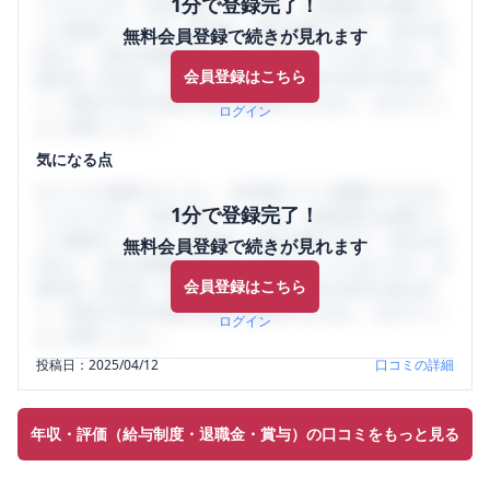
1分で登録完了！
うになります。SHEHUB(シーハブ)は、女性限定の企業口コ
ミの投稿サイトです。給与面・女性の働きやすさ・会社の評
無料会員登録で続きが見れます
判など、女性の転職は気にすべき点がたくさんあります。先
会員登録はこちら
輩社員（元社員）の口コミを通して、本当の会社の姿を知
り、将来の不安や現在の悩みを解消するために、ぜひサイト
ログイン
をご活用ください。
気になる点
口コミを1投稿するごとに、30日間口コミの閲覧ができるよ
1分で登録完了！
うになります。SHEHUB(シーハブ)は、女性限定の企業口コ
ミの投稿サイトです。給与面・女性の働きやすさ・会社の評
無料会員登録で続きが見れます
判など、女性の転職は気にすべき点がたくさんあります。先
会員登録はこちら
輩社員（元社員）の口コミを通して、本当の会社の姿を知
り、将来の不安や現在の悩みを解消するために、ぜひサイト
ログイン
をご活用ください。
投稿日：
2025/04/12
口コミの詳細
年収・評価（給与制度・退職金・賞与）の口コミをもっと見る