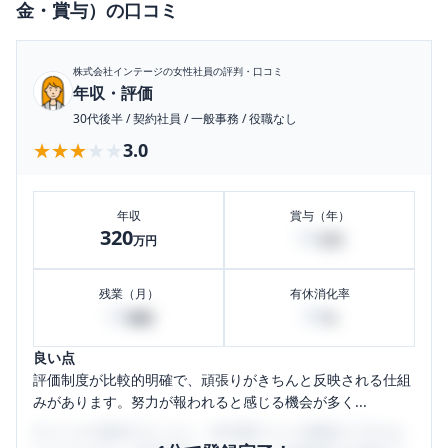
金・賞与）
の口コミ
株式会社インテージ
の女性社員の評判・口コミ
年収・評価
30代後半
/
契約社員
/
一般事務
/
役職なし
★★★★★
★★★★★
3.0
年収
賞与（年）
320
50
万円
万円
残業（月）
有休消化率
20
80
時間
%
良い点
評価制度が比較的明確で、頑張りがきちんと反映される仕組
みがあります。努力が報われると感じる機会が多く...
口コミを1投稿するごとに、30日間口コミの閲覧ができるよ