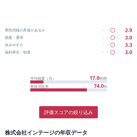
〇
2.9
男性同様の昇進があるか
●
●
●
●
〇
3.0
面接・選考
●
●
●
●
〇
3.3
休みやすさ
●
●
●
●
〇
3.0
福利厚生・制度
●
●
●
●
17.0
平均残業（月）
時間
74.0
有休消化率
%
評価スコアの絞り込み
株式会社インテージ
の年収データ