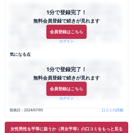
口コミを1投稿するごとに、30日間口コミの閲覧ができるよ
1分で登録完了！
うになります。SHEHUB(シーハブ)は、女性限定の企業口コ
ミの投稿サイトです。給与面・女性の働きやすさ・会社の評
無料会員登録で続きが見れます
判など、女性の転職は気にすべき点がたくさんあります。先
会員登録はこちら
輩社員（元社員）の口コミを通して、本当の会社の姿を知
り、将来の不安や現在の悩みを解消するために、ぜひサイト
ログイン
をご活用ください。
気になる点
口コミを1投稿するごとに、30日間口コミの閲覧ができるよ
1分で登録完了！
うになります。SHEHUB(シーハブ)は、女性限定の企業口コ
ミの投稿サイトです。給与面・女性の働きやすさ・会社の評
無料会員登録で続きが見れます
判など、女性の転職は気にすべき点がたくさんあります。先
会員登録はこちら
輩社員（元社員）の口コミを通して、本当の会社の姿を知
り、将来の不安や現在の悩みを解消するために、ぜひサイト
ログイン
をご活用ください。
投稿日：
2024/07/05
口コミの詳細
女性男性を平等に扱うか（男女平等）の口コミをもっと見る