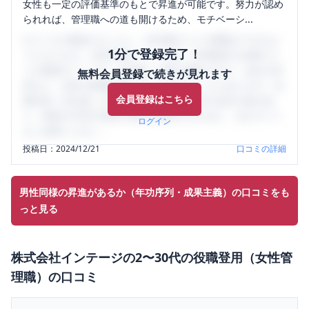
女性も一定の評価基準のもとで昇進が可能です。努力が認め
られれば、管理職への道も開けるため、モチベーシ...
口コミを1投稿するごとに、30日間口コミの閲覧ができるよ
1分で登録完了！
うになります。SHEHUB(シーハブ)は、女性限定の企業口コ
ミの投稿サイトです。給与面・女性の働きやすさ・会社の評
無料会員登録で続きが見れます
判など、女性の転職は気にすべき点がたくさんあります。先
会員登録はこちら
輩社員（元社員）の口コミを通して、本当の会社の姿を知
り、将来の不安や現在の悩みを解消するために、ぜひサイト
ログイン
をご活用ください。
投稿日：
2024/12/21
口コミの詳細
男性同様の昇進があるか（年功序列・成果主義）の口コミをも
っと見る
株式会社インテージ
の
2〜30代の役職登用（女性管
理職）
の口コミ