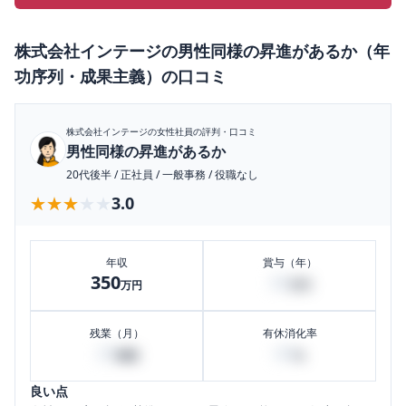
株式会社インテージ
の
男性同様の昇進があるか（年
功序列・成果主義）
の口コミ
株式会社インテージ
の女性社員の評判・口コミ
男性同様の昇進があるか
20代後半
/
正社員
/
一般事務
/
役職なし
★★★★★
★★★★★
3.0
年収
賞与（年）
350
30
万円
万円
残業（月）
有休消化率
25
60
時間
%
良い点