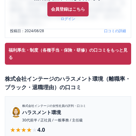
判など、女性の転職は気にすべき点がたくさんあります。先
会員登録はこちら
輩社員（元社員）の口コミを通して、本当の会社の姿を知
り、将来の不安や現在の悩みを解消するために、ぜひサイト
ログイン
をご活用ください。
投稿日：
2024/08/28
口コミの詳細
福利厚生・制度（各種手当・保険・研修）の口コミをもっと見
る
株式会社インテージ
の
ハラスメント環境（離職率・
ブラック・退職理由）
の口コミ
株式会社インテージ
の女性社員の評判・口コミ
ハラスメント環境
30代前半
/
正社員
/
一般事務
/
主任級
★★★★★
★★★★★
4.0