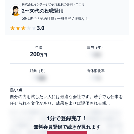
株式会社インテージ
の女性社員の評判・口コミ
2〜30代の役職登用
50代後半
/
契約社員
/
一般事務
/
役職なし
★★★★★
★★★★★
3.0
年収
賞与（年）
200
0
万円
万円
残業（月）
有休消化率
10
40
時間
%
良い点
自分の力を試したい人には最適な会社です。若手でも仕事を
任せられる文化があり、成果を出せば評価される傾...
口コミを1投稿するごとに、30日間口コミの閲覧ができるよ
1分で登録完了！
うになります。SHEHUB(シーハブ)は、女性限定の企業口コ
ミの投稿サイトです。給与面・女性の働きやすさ・会社の評
無料会員登録で続きが見れます
判など、女性の転職は気にすべき点がたくさんあります。先