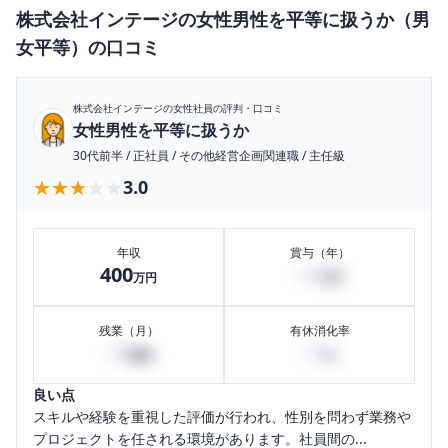
株式会社インテージ
の
女性男性を平等に扱うか（男
女平等）
の口コミ
株式会社インテージ
の女性社員の評判・口コミ
女性男性を平等に扱うか
30代前半
/
正社員
/
その他経営企画関連職
/
主任級
★★★★★
★★★★★
3.0
年収
賞与（年）
400
50
万円
万円
残業（月）
有休消化率
20
70
時間
%
良い点
スキルや経験を重視した評価が行われ、性別を問わず業務や
プロジェクトを任される環境があります。社員間の...