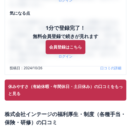
ログイン
をご活用ください。
気になる点
口コミを1投稿するごとに、30日間口コミの閲覧ができるよ
1分で登録完了！
うになります。SHEHUB(シーハブ)は、女性限定の企業口コ
ミの投稿サイトです。給与面・女性の働きやすさ・会社の評
無料会員登録で続きが見れます
判など、女性の転職は気にすべき点がたくさんあります。先
会員登録はこちら
輩社員（元社員）の口コミを通して、本当の会社の姿を知
り、将来の不安や現在の悩みを解消するために、ぜひサイト
ログイン
をご活用ください。
投稿日：
2024/10/26
口コミの詳細
休みやすさ（有給休暇・年間休日・土日休み）の口コミをもっ
と見る
株式会社インテージ
の
福利厚生・制度（各種手当・
保険・研修）
の口コミ