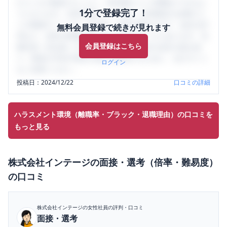
口コミを1投稿するごとに、30日間口コミの閲覧ができるよ
1分で登録完了！
うになります。SHEHUB(シーハブ)は、女性限定の企業口コ
ミの投稿サイトです。給与面・女性の働きやすさ・会社の評
無料会員登録で続きが見れます
判など、女性の転職は気にすべき点がたくさんあります。先
会員登録はこちら
輩社員（元社員）の口コミを通して、本当の会社の姿を知
り、将来の不安や現在の悩みを解消するために、ぜひサイト
ログイン
をご活用ください。
投稿日：
2024/12/22
口コミの詳細
ハラスメント環境（離職率・ブラック・退職理由）の口コミを
もっと見る
株式会社インテージ
の
面接・選考（倍率・難易度）
の口コミ
株式会社インテージ
の女性社員の評判・口コミ
面接・選考