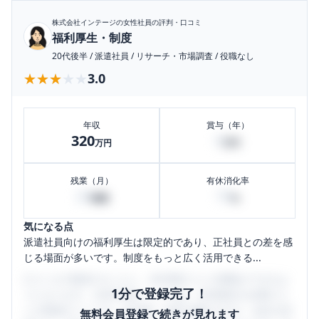
株式会社インテージ
の女性社員の評判・口コミ
福利厚生・制度
20代後半
/
派遣社員
/
リサーチ・市場調査
/
役職なし
★★★★★
★★★★★
3.0
年収
賞与（年）
320
0
万円
万円
残業（月）
有休消化率
20
70
時間
%
気になる点
派遣社員向けの福利厚生は限定的であり、正社員との差を感
じる場面が多いです。制度をもっと広く活用できる...
口コミを1投稿するごとに、30日間口コミの閲覧ができるよ
1分で登録完了！
うになります。SHEHUB(シーハブ)は、女性限定の企業口コ
ミの投稿サイトです。給与面・女性の働きやすさ・会社の評
無料会員登録で続きが見れます