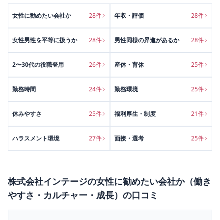
女性に勧めたい会社か
28
件
年収・評価
28
件
女性男性を平等に扱うか
28
件
男性同様の昇進があるか
28
件
2〜30代の役職登用
26
件
産休・育休
25
件
勤務時間
24
件
勤務環境
25
件
休みやすさ
25
件
福利厚生・制度
21
件
ハラスメント環境
27
件
面接・選考
25
件
株式会社インテージ
の
女性に勧めたい会社か（働き
やすさ・カルチャー・成長）
の口コミ