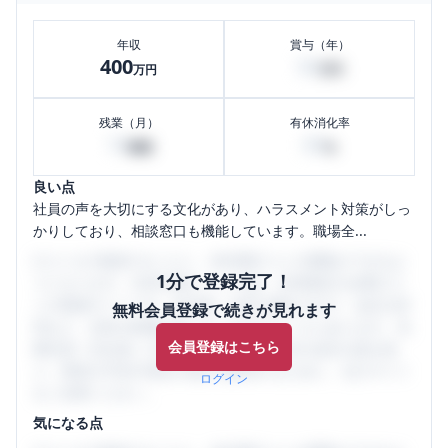
年収
賞与（年）
400
50
万円
万円
残業（月）
有休消化率
15
85
時間
%
良い点
社員の声を大切にする文化があり、ハラスメント対策がしっ
かりしており、相談窓口も機能しています。職場全...
口コミを1投稿するごとに、30日間口コミの閲覧ができるよ
1分で登録完了！
うになります。SHEHUB(シーハブ)は、女性限定の企業口コ
ミの投稿サイトです。給与面・女性の働きやすさ・会社の評
無料会員登録で続きが見れます
判など、女性の転職は気にすべき点がたくさんあります。先
会員登録はこちら
輩社員（元社員）の口コミを通して、本当の会社の姿を知
り、将来の不安や現在の悩みを解消するために、ぜひサイト
ログイン
をご活用ください。
気になる点