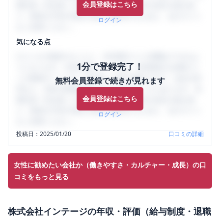
会員登録はこちら
輩社員（元社員）の口コミを通して、本当の会社の姿を知
り、将来の不安や現在の悩みを解消するために、ぜひサイト
ログイン
をご活用ください。
気になる点
口コミを1投稿するごとに、30日間口コミの閲覧ができるよ
1分で登録完了！
うになります。SHEHUB(シーハブ)は、女性限定の企業口コ
ミの投稿サイトです。給与面・女性の働きやすさ・会社の評
無料会員登録で続きが見れます
判など、女性の転職は気にすべき点がたくさんあります。先
会員登録はこちら
輩社員（元社員）の口コミを通して、本当の会社の姿を知
り、将来の不安や現在の悩みを解消するために、ぜひサイト
ログイン
をご活用ください。
投稿日：
2025/01/20
口コミの詳細
女性に勧めたい会社か（働きやすさ・カルチャー・成長）の口
コミをもっと見る
株式会社インテージ
の
年収・評価（給与制度・退職