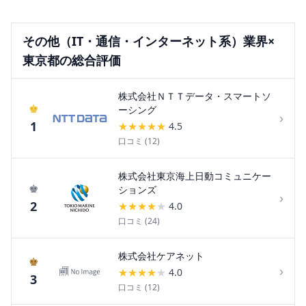
その他（IT・通信・インターネット系）
業界×
東京都
の総合評価
株式会社ＮＴＴデータ・スマートソ
♚
ーシング
›
1
★
★
★
★
★
4.5
口コミ (
12
)
株式会社東京海上日動コミュニケー
♚
ションズ
›
2
★
★
★
★
★
4.0
口コミ (
24
)
株式会社ケアネット
♚
›
★
★
★
★
★
4.0
3
口コミ (
12
)