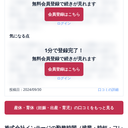
ミの投稿サイトです。給与面・女性の働きやすさ・会社の評
無料会員登録で続きが見れます
判など、女性の転職は気にすべき点がたくさんあります。先
会員登録はこちら
輩社員（元社員）の口コミを通して、本当の会社の姿を知
り、将来の不安や現在の悩みを解消するために、ぜひサイト
ログイン
をご活用ください。
気になる点
口コミを1投稿するごとに、30日間口コミの閲覧ができるよ
1分で登録完了！
うになります。SHEHUB(シーハブ)は、女性限定の企業口コ
ミの投稿サイトです。給与面・女性の働きやすさ・会社の評
無料会員登録で続きが見れます
判など、女性の転職は気にすべき点がたくさんあります。先
会員登録はこちら
輩社員（元社員）の口コミを通して、本当の会社の姿を知
り、将来の不安や現在の悩みを解消するために、ぜひサイト
ログイン
をご活用ください。
投稿日：
2024/09/30
口コミの詳細
産休・育休（妊娠・出産・育児）の口コミをもっと見る
株式会社インテージ
の
勤務時間（残業・時短・フレ