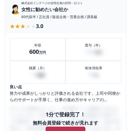
株式会社インテージ
の女性社員の評判・口コミ
女性に勧めたい会社か
60代前半
/
正社員
/
販促企画・営業企画
/
課長級
★★★★★
★★★★★
3.0
年収
賞与（年）
600
150
万円
万円
残業（月）
有休消化率
15
90
時間
%
良い点
努力や成果がしっかりと評価される会社です。上司や同僚か
らのサポートが手厚く、仕事の進め方やキャリアの...
口コミを1投稿するごとに、30日間口コミの閲覧ができるよ
1分で登録完了！
うになります。SHEHUB(シーハブ)は、女性限定の企業口コ
ミの投稿サイトです。給与面・女性の働きやすさ・会社の評
無料会員登録で続きが見れます
判など、女性の転職は気にすべき点がたくさんあります。先