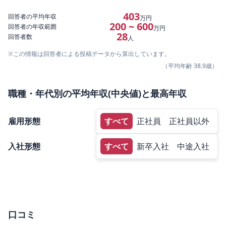
403
回答者の平均年収
万円
200 ~ 600
回答者の年収範囲
万円
28
回答者数
人
※この情報は回答者による投稿データから算出しています。
（平均年齢
38.9
歳）
職種・年代別の平均年収(中央値)と最高年収
雇用形態
すべて
正社員
正社員以外
入社形態
すべて
新卒入社
中途入社
口コミ