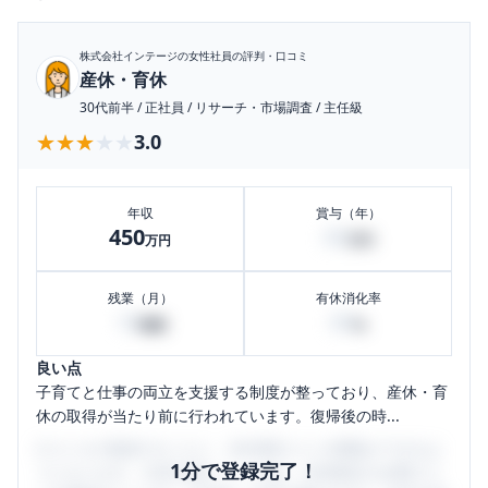
株式会社インテージ
の女性社員の評判・口コミ
産休・育休
30代前半
/
正社員
/
リサーチ・市場調査
/
主任級
★★★★★
★★★★★
3.0
年収
賞与（年）
450
80
万円
万円
残業（月）
有休消化率
10
80
時間
%
良い点
子育てと仕事の両立を支援する制度が整っており、産休・育
休の取得が当たり前に行われています。復帰後の時...
口コミを1投稿するごとに、30日間口コミの閲覧ができるよ
1分で登録完了！
うになります。SHEHUB(シーハブ)は、女性限定の企業口コ