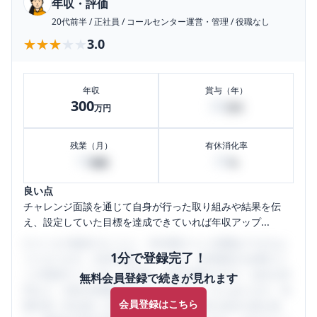
年収・評価
20代前半
/
正社員
/
コールセンター運営・管理
/
役職なし
★★★★★
★★★★★
3.0
年収
賞与（年）
300
60
万円
万円
残業（月）
有休消化率
10
50
時間
%
良い点
チャレンジ面談を通じて自身が行った取り組みや結果を伝
え、設定していた目標を達成できていれば年収アップ...
口コミを1投稿するごとに、30日間口コミの閲覧ができるよ
1分で登録完了！
うになります。SHEHUB(シーハブ)は、女性限定の企業口コ
ミの投稿サイトです。給与面・女性の働きやすさ・会社の評
無料会員登録で続きが見れます
判など、女性の転職は気にすべき点がたくさんあります。先
会員登録はこちら
輩社員（元社員）の口コミを通して、本当の会社の姿を知