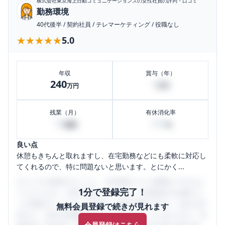
株式会社東京海上日動コミュニケーションズ
の女性社員の評判・口コミ
勤務環境
40代後半
/
契約社員
/
テレマーケティング
/
役職なし
★★★★★
★★★★★
5.0
年収
賞与（年）
240
4
万円
万円
残業（月）
有休消化率
10
100
時間
%
良い点
休憩もきちんと取れますし、在宅勤務などにも柔軟に対応し
てくれるので、特に問題ないと思います。とにかく...
口コミを1投稿するごとに、30日間口コミの閲覧ができるよ
1分で登録完了！
うになります。SHEHUB(シーハブ)は、女性限定の企業口コ
ミの投稿サイトです。給与面・女性の働きやすさ・会社の評
無料会員登録で続きが見れます
判など、女性の転職は気にすべき点がたくさんあります。先
会員登録はこちら