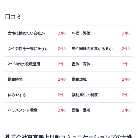
口コミ
女性に勧めたい会社か
2
件
年収・評価
2
件
女性男性を平等に扱うか
2
件
男性同様の昇進があるか
2
件
2〜30代の役職登用
2
件
産休・育休
2
件
勤務時間
2
件
勤務環境
2
件
休みやすさ
2
件
福利厚生・制度
2
件
ハラスメント環境
2
件
面接・選考
2
件
株式会社東京海上日動コミュニケーションズ
の
女性