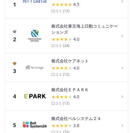
›
1
★
★
★
★
★
4.5
口コミ (
12
)
株式会社東京海上日動コミュニケー
♚
ションズ
›
2
★
★
★
★
★
4.0
口コミ (
24
)
株式会社ケアネット
♚
›
★
★
★
★
★
4.0
3
口コミ (
12
)
株式会社ＥＰＡＲＫ
›
4
★
★
★
★
★
4.0
口コミ (
12
)
株式会社ベルシステム２４
›
5
★
★
★
★
★
3.8
口コミ (
72
)