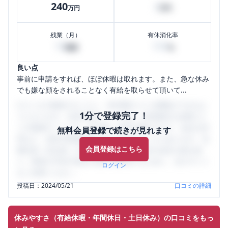
240
4
万円
万円
残業（月）
有休消化率
10
100
時間
%
良い点
事前に申請をすれば、ほぼ休暇は取れます。また、急な休み
でも嫌な顔をされることなく有給を取らせて頂いて...
口コミを1投稿するごとに、30日間口コミの閲覧ができるよ
1分で登録完了！
うになります。SHEHUB(シーハブ)は、女性限定の企業口コ
ミの投稿サイトです。給与面・女性の働きやすさ・会社の評
無料会員登録で続きが見れます
判など、女性の転職は気にすべき点がたくさんあります。先
会員登録はこちら
輩社員（元社員）の口コミを通して、本当の会社の姿を知
り、将来の不安や現在の悩みを解消するために、ぜひサイト
ログイン
をご活用ください。
投稿日：
2024/05/21
口コミの詳細
休みやすさ（有給休暇・年間休日・土日休み）の口コミをもっ