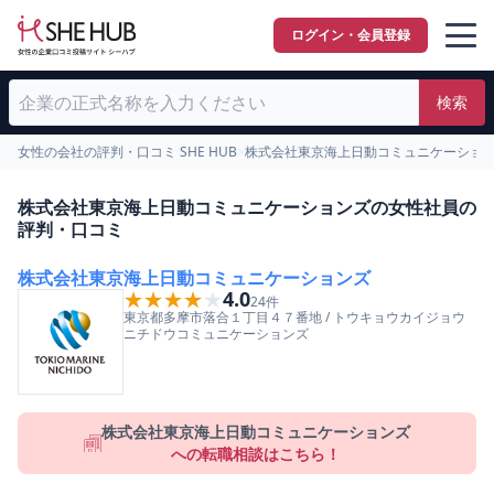
ログイン・会員登録
検索
女性の会社の評判・口コミ SHE HUB
>
株式会社東京海上日動コミュニケーショ
株式会社東京海上日動コミュニケーションズの女性社員の
評判・口コミ
株式会社東京海上日動コミュニケーションズ
★★★★★
★★★★★
4.0
24
件
東京都
多摩市
落合１丁目４７番地
/
トウキョウカイジョウ
ニチドウコミュニケーションズ
株式会社東京海上日動コミュニケーションズ
への転職相談はこちら！