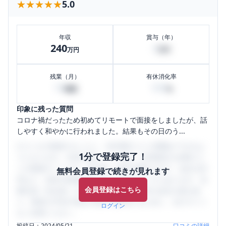
★★★★★
★★★★★
5.0
年収
賞与（年）
240
4
万円
万円
残業（月）
有休消化率
10
100
時間
%
印象に残った質問
コロナ禍だったため初めてリモートで面接をしましたが、話
しやすく和やかに行われました。結果もその日のう...
口コミを1投稿するごとに、30日間口コミの閲覧ができるよ
1分で登録完了！
うになります。SHEHUB(シーハブ)は、女性限定の企業口コ
ミの投稿サイトです。給与面・女性の働きやすさ・会社の評
無料会員登録で続きが見れます
判など、女性の転職は気にすべき点がたくさんあります。先
会員登録はこちら
輩社員（元社員）の口コミを通して、本当の会社の姿を知
り、将来の不安や現在の悩みを解消するために、ぜひサイト
ログイン
をご活用ください。
投稿日：
2024/05/21
口コミの詳細