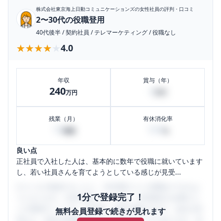
株式会社東京海上日動コミュニケーションズ
の女性社員の評判・口コミ
2〜30代の役職登用
40代後半
/
契約社員
/
テレマーケティング
/
役職なし
★★★★★
★★★★★
4.0
年収
賞与（年）
240
4
万円
万円
残業（月）
有休消化率
10
100
時間
%
良い点
正社員で入社した人は、基本的に数年で役職に就いています
し、若い社員さんを育てようとしている感じが見受...
口コミを1投稿するごとに、30日間口コミの閲覧ができるよ
1分で登録完了！
うになります。SHEHUB(シーハブ)は、女性限定の企業口コ
ミの投稿サイトです。給与面・女性の働きやすさ・会社の評
無料会員登録で続きが見れます
判など、女性の転職は気にすべき点がたくさんあります。先