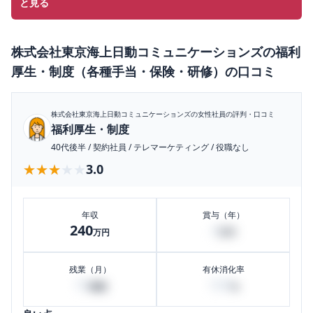
と見る
株式会社東京海上日動コミュニケーションズ
の
福利
厚生・制度（各種手当・保険・研修）
の口コミ
株式会社東京海上日動コミュニケーションズ
の女性社員の評判・口コミ
福利厚生・制度
40代後半
/
契約社員
/
テレマーケティング
/
役職なし
★★★★★
★★★★★
3.0
年収
賞与（年）
240
4
万円
万円
残業（月）
有休消化率
10
100
時間
%