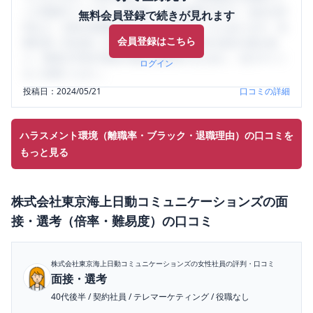
ミの投稿サイトです。給与面・女性の働きやすさ・会社の評
無料会員登録で続きが見れます
判など、女性の転職は気にすべき点がたくさんあります。先
会員登録はこちら
輩社員（元社員）の口コミを通して、本当の会社の姿を知
り、将来の不安や現在の悩みを解消するために、ぜひサイト
ログイン
をご活用ください。
投稿日：
2024/05/21
口コミの詳細
ハラスメント環境（離職率・ブラック・退職理由）の口コミを
もっと見る
株式会社東京海上日動コミュニケーションズ
の
面
接・選考（倍率・難易度）
の口コミ
株式会社東京海上日動コミュニケーションズ
の女性社員の評判・口コミ
面接・選考
40代後半
/
契約社員
/
テレマーケティング
/
役職なし