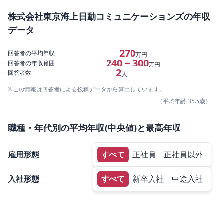
株式会社東京海上日動コミュニケーションズ
の年収
データ
270
回答者の平均年収
万円
240 ~ 300
回答者の年収範囲
万円
2
回答者数
人
※この情報は回答者による投稿データから算出しています。
（平均年齢
35.5
歳）
職種・年代別の平均年収(中央値)と最高年収
雇用形態
すべて
正社員
正社員以外
入社形態
すべて
新卒入社
中途入社