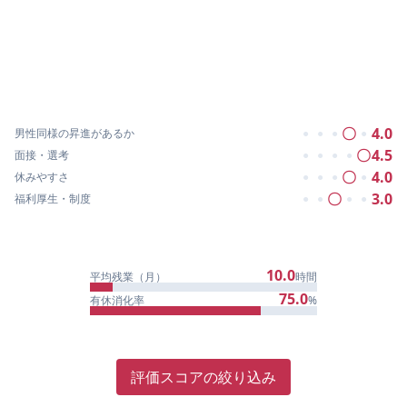
〇
4.0
男性同様の昇進があるか
●
●
●
●
〇
4.5
面接・選考
●
●
●
●
〇
4.0
休みやすさ
●
●
●
●
〇
3.0
福利厚生・制度
●
●
●
●
10.0
平均残業（月）
時間
75.0
有休消化率
%
評価スコアの絞り込み