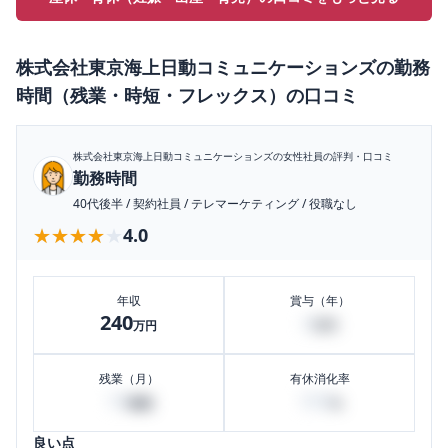
株式会社東京海上日動コミュニケーションズ
の
勤務
時間（残業・時短・フレックス）
の口コミ
株式会社東京海上日動コミュニケーションズ
の女性社員の評判・口コミ
勤務時間
40代後半
/
契約社員
/
テレマーケティング
/
役職なし
★★★★★
★★★★★
4.0
年収
賞与（年）
240
4
万円
万円
残業（月）
有休消化率
10
100
時間
%
良い点