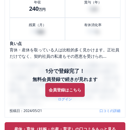
年収
賞与（年）
240
4
万円
万円
残業（月）
有休消化率
10
100
時間
%
良い点
育休・産休を取っている人は比較的多く見かけます。正社員
だけでなく、契約社員の私達もその恩恵を受けられ...
口コミを1投稿するごとに、30日間口コミの閲覧ができるよ
1分で登録完了！
うになります。SHEHUB(シーハブ)は、女性限定の企業口コ
ミの投稿サイトです。給与面・女性の働きやすさ・会社の評
無料会員登録で続きが見れます
判など、女性の転職は気にすべき点がたくさんあります。先
会員登録はこちら
輩社員（元社員）の口コミを通して、本当の会社の姿を知
り、将来の不安や現在の悩みを解消するために、ぜひサイト
ログイン
をご活用ください。
投稿日：
2024/05/21
口コミの詳細
産休・育休（妊娠・出産・育児）の口コミをもっと見る