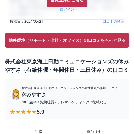
輩社員（元社員）の口コミを通して、本当の会社の姿を知
り、将来の不安や現在の悩みを解消するために、ぜひサイト
ログイン
をご活用ください。
投稿日：
2024/05/21
口コミの詳細
勤務環境（リモート・出社・オフィス）の口コミをもっと見る
株式会社東京海上日動コミュニケーションズ
の
休み
やすさ（有給休暇・年間休日・土日休み）
の口コミ
株式会社東京海上日動コミュニケーションズ
の女性社員の評判・口コミ
休みやすさ
40代後半
/
契約社員
/
テレマーケティング
/
役職なし
★★★★★
★★★★★
5.0
年収
賞与（年）