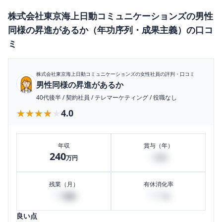
株式会社東京海上日動コミュニケーションズ
の
男性
同様の昇進があるか（年功序列・成果主義）
の口コ
ミ
株式会社東京海上日動コミュニケーションズ
の女性社員の評判・口コミ
男性同様の昇進があるか
40代後半
/
契約社員
/
テレマーケティング
/
役職なし
★★★★★
★★★★★
4.0
年収
賞与（年）
240
4
万円
万円
残業（月）
有休消化率
10
100
時間
%
良い点