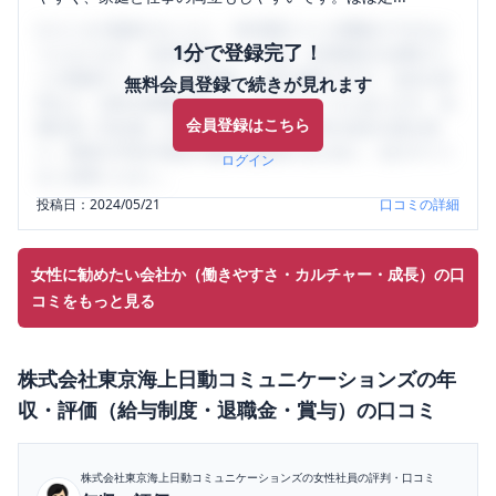
口コミを1投稿するごとに、30日間口コミの閲覧ができるよ
1分で登録完了！
うになります。SHEHUB(シーハブ)は、女性限定の企業口コ
ミの投稿サイトです。給与面・女性の働きやすさ・会社の評
無料会員登録で続きが見れます
判など、女性の転職は気にすべき点がたくさんあります。先
会員登録はこちら
輩社員（元社員）の口コミを通して、本当の会社の姿を知
り、将来の不安や現在の悩みを解消するために、ぜひサイト
ログイン
をご活用ください。
投稿日：
2024/05/21
口コミの詳細
女性に勧めたい会社か（働きやすさ・カルチャー・成長）の口
コミをもっと見る
株式会社東京海上日動コミュニケーションズ
の
年
収・評価（給与制度・退職金・賞与）
の口コミ
株式会社東京海上日動コミュニケーションズ
の女性社員の評判・口コミ