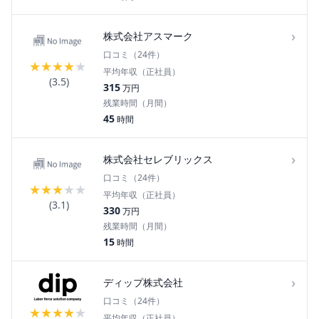
›
株式会社アスマーク
口コミ（
24
件）
★
★
★
★
★
平均年収（正社員）
(
3.5
)
315
万円
残業時間（月間）
45
時間
›
株式会社セレブリックス
口コミ（
24
件）
★
★
★
★
★
平均年収（正社員）
(
3.1
)
330
万円
残業時間（月間）
15
時間
›
ディップ株式会社
口コミ（
24
件）
★
★
★
★
★
平均年収（正社員）