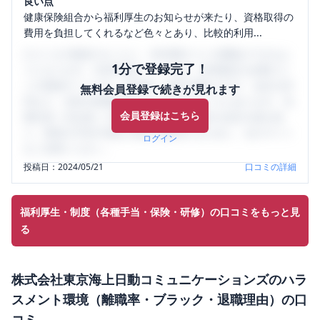
良い点
健康保険組合から福利厚生のお知らせが来たり、資格取得の
費用を負担してくれるなど色々とあり、比較的利用...
口コミを1投稿するごとに、30日間口コミの閲覧ができるよ
1分で登録完了！
うになります。SHEHUB(シーハブ)は、女性限定の企業口コ
ミの投稿サイトです。給与面・女性の働きやすさ・会社の評
無料会員登録で続きが見れます
判など、女性の転職は気にすべき点がたくさんあります。先
会員登録はこちら
輩社員（元社員）の口コミを通して、本当の会社の姿を知
り、将来の不安や現在の悩みを解消するために、ぜひサイト
ログイン
をご活用ください。
投稿日：
2024/05/21
口コミの詳細
福利厚生・制度（各種手当・保険・研修）の口コミをもっと見
る
株式会社東京海上日動コミュニケーションズ
の
ハラ
スメント環境（離職率・ブラック・退職理由）
の口
コミ