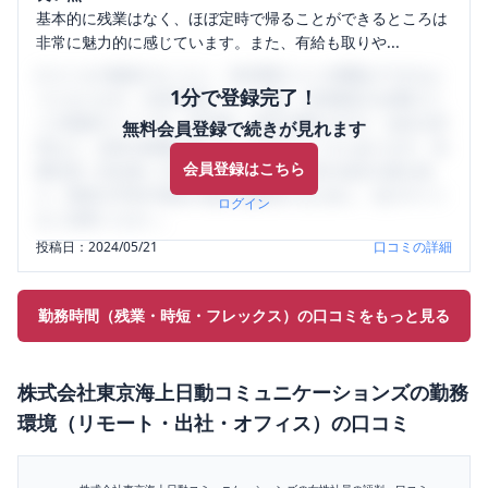
基本的に残業はなく、ほぼ定時で帰ることができるところは
非常に魅力的に感じています。また、有給も取りや...
口コミを1投稿するごとに、30日間口コミの閲覧ができるよ
1分で登録完了！
うになります。SHEHUB(シーハブ)は、女性限定の企業口コ
ミの投稿サイトです。給与面・女性の働きやすさ・会社の評
無料会員登録で続きが見れます
判など、女性の転職は気にすべき点がたくさんあります。先
会員登録はこちら
輩社員（元社員）の口コミを通して、本当の会社の姿を知
り、将来の不安や現在の悩みを解消するために、ぜひサイト
ログイン
をご活用ください。
投稿日：
2024/05/21
口コミの詳細
勤務時間（残業・時短・フレックス）の口コミをもっと見る
株式会社東京海上日動コミュニケーションズ
の
勤務
環境（リモート・出社・オフィス）
の口コミ