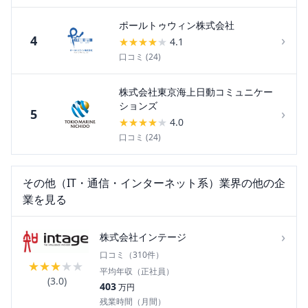
ポールトゥウィン株式会社
›
4
★
★
★
★
★
4.1
口コミ (
24
)
株式会社東京海上日動コミュニケー
ションズ
›
5
★
★
★
★
★
4.0
口コミ (
24
)
その他（IT・通信・インターネット系）
業界の他の企
業を見る
›
株式会社インテージ
口コミ（
310
件）
★
★
★
★
★
平均年収（正社員）
(
3.0
)
403
万円
残業時間（月間）