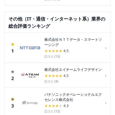
その他（IT・通信・インターネット系）
業界の
総合評価ランキング
株式会社ＮＴＴデータ・スマートソ
♚
ーシング
›
1
★
★
★
★
★
4.5
口コミ (
12
)
株式会社エイチームライフデザイン
♚
›
★
★
★
★
★
4.5
2
口コミ (
4
)
パナソニックオペレーショナルエク
♚
セレンス株式会社
›
3
★
★
★
★
★
4.3
口コミ (
12
)