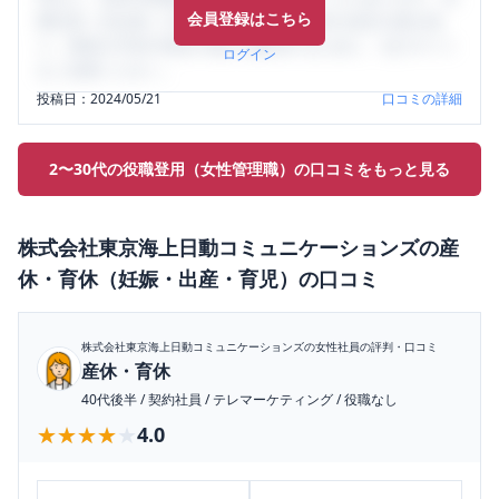
会員登録はこちら
輩社員（元社員）の口コミを通して、本当の会社の姿を知
り、将来の不安や現在の悩みを解消するために、ぜひサイト
ログイン
をご活用ください。
投稿日：
2024/05/21
口コミの詳細
2〜30代の役職登用（女性管理職）の口コミをもっと見る
株式会社東京海上日動コミュニケーションズ
の
産
休・育休（妊娠・出産・育児）
の口コミ
株式会社東京海上日動コミュニケーションズ
の女性社員の評判・口コミ
産休・育休
40代後半
/
契約社員
/
テレマーケティング
/
役職なし
★★★★★
★★★★★
4.0