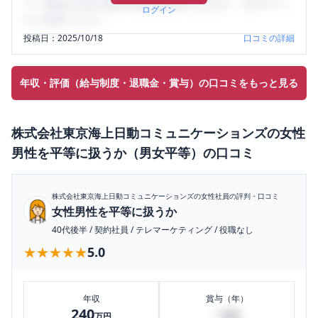
り、将来の不安や現在の悩みを解消するために、ぜひサイト
ログイン
をご活用ください。
投稿日：
2025/10/18
口コミの詳細
年収・評価（給与制度・退職金・賞与）の口コミをもっと見る
株式会社東京海上日動コミュニケーションズ
の
女性
男性を平等に扱うか（男女平等）
の口コミ
株式会社東京海上日動コミュニケーションズ
の女性社員の評判・口コミ
女性男性を平等に扱うか
40代後半
/
契約社員
/
テレマーケティング
/
役職なし
★★★★★
★★★★★
5.0
年収
賞与（年）
240
4
万円
万円