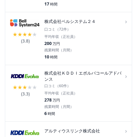
17
時間
›
株式会社ベルシステム２４
口コミ（
72
件）
★
★
★
★
★
平均年収（正社員）
(
3.8
)
200
万円
残業時間（月間）
10
時間
株式会社ＫＤＤＩエボルバコールアドバ
›
ンス
口コミ（
60
件）
★
★
★
★
★
平均年収（正社員）
(
3.3
)
278
万円
残業時間（月間）
6
時間
›
アルティウスリンク株式会社