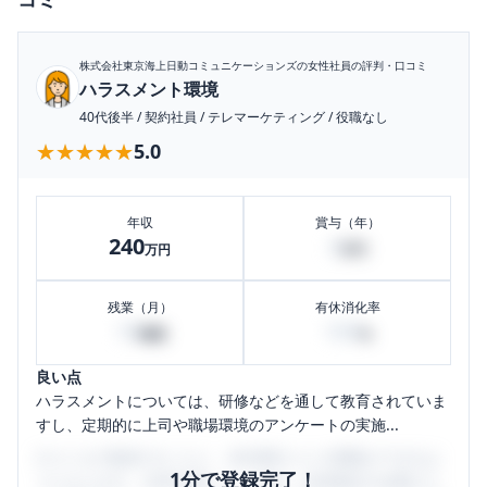
株式会社東京海上日動コミュニケーションズ
の女性社員の評判・口コミ
ハラスメント環境
40代後半
/
契約社員
/
テレマーケティング
/
役職なし
★★★★★
★★★★★
5.0
年収
賞与（年）
240
4
万円
万円
残業（月）
有休消化率
10
100
時間
%
良い点
ハラスメントについては、研修などを通して教育されていま
すし、定期的に上司や職場環境のアンケートの実施...
口コミを1投稿するごとに、30日間口コミの閲覧ができるよ
1分で登録完了！
うになります。SHEHUB(シーハブ)は、女性限定の企業口コ