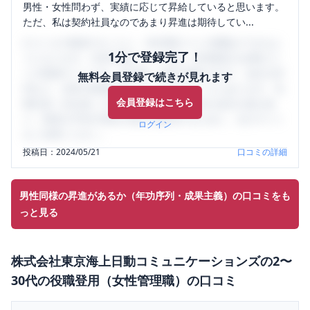
男性・女性問わず、実績に応じて昇給していると思います。
ただ、私は契約社員なのであまり昇進は期待してい...
口コミを1投稿するごとに、30日間口コミの閲覧ができるよ
1分で登録完了！
うになります。SHEHUB(シーハブ)は、女性限定の企業口コ
ミの投稿サイトです。給与面・女性の働きやすさ・会社の評
無料会員登録で続きが見れます
判など、女性の転職は気にすべき点がたくさんあります。先
会員登録はこちら
輩社員（元社員）の口コミを通して、本当の会社の姿を知
り、将来の不安や現在の悩みを解消するために、ぜひサイト
ログイン
をご活用ください。
投稿日：
2024/05/21
口コミの詳細
男性同様の昇進があるか（年功序列・成果主義）の口コミをも
っと見る
株式会社東京海上日動コミュニケーションズ
の
2〜
30代の役職登用（女性管理職）
の口コミ