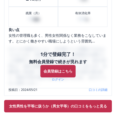
残業（月）
有休消化率
10
100
時間
%
良い点
女性の管理職も多く、男性女性関係なく業務をこなしていま
す。とにかく働きやすい職場にしようという雰囲気...
口コミを1投稿するごとに、30日間口コミの閲覧ができるよ
1分で登録完了！
うになります。SHEHUB(シーハブ)は、女性限定の企業口コ
ミの投稿サイトです。給与面・女性の働きやすさ・会社の評
無料会員登録で続きが見れます
判など、女性の転職は気にすべき点がたくさんあります。先
会員登録はこちら
輩社員（元社員）の口コミを通して、本当の会社の姿を知
り、将来の不安や現在の悩みを解消するために、ぜひサイト
ログイン
をご活用ください。
投稿日：
2024/05/21
口コミの詳細
女性男性を平等に扱うか（男女平等）の口コミをもっと見る