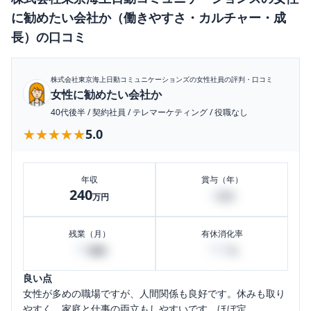
に勧めたい会社か（働きやすさ・カルチャー・成
長）
の口コミ
株式会社東京海上日動コミュニケーションズ
の女性社員の評判・口コミ
女性に勧めたい会社か
40代後半
/
契約社員
/
テレマーケティング
/
役職なし
★★★★★
★★★★★
5.0
年収
賞与（年）
240
4
万円
万円
残業（月）
有休消化率
10
100
時間
%
良い点
女性が多めの職場ですが、人間関係も良好です。休みも取り
やすく、家庭と仕事の両立もしやすいです。ほぼ定...