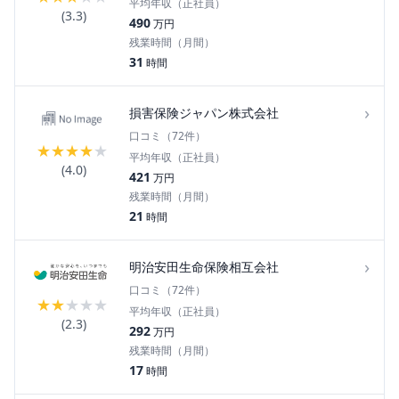
平均年収（正社員）
(
3.3
)
490
万円
残業時間（月間）
31
時間
›
損害保険ジャパン株式会社
口コミ（
72
件）
★
★
★
★
★
平均年収（正社員）
(
4.0
)
421
万円
残業時間（月間）
21
時間
›
明治安田生命保険相互会社
口コミ（
72
件）
★
★
★
★
★
平均年収（正社員）
(
2.3
)
292
万円
残業時間（月間）
17
時間