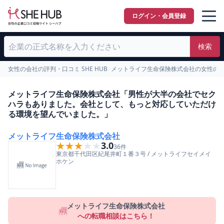
ログイン・会員登録
検索
女性の会社の評判・口コミ SHE HUB
>
メットライフ生命保険株式会社の女性の
メットライフ生命保険株式会社「男性が大半の会社でセク
ハラもありました。会社として、もっと対応していただけ
る環境を望んでいました。」
メットライフ生命保険株式会社
★★★★★
★★★★★
3.0
36
件
東京都
千代田区
紀尾井町１番３号
/
メットライフセイメイ
ホケン
メットライフ生命保険株式会社
への転職相談はこちら！