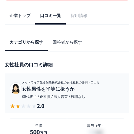
企業トップ
口コミ一覧
採用情報
カテゴリから探す
回答者から探す
女性社員の口コミ詳細
メットライフ生命保険株式会社
の女性社員の評判・口コミ
女性男性を平等に扱うか
30代後半
/
正社員
/
法人営業
/
役職なし
★★★★★
★★★★★
2.0
年収
賞与（年）
500
60
万円
万円