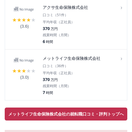
›
アクサ生命保険株式会社
口コミ（
51
件）
★
★
★
★
★
平均年収（正社員）
(
3.6
)
370
万円
残業時間（月間）
6
時間
›
メットライフ生命保険株式会社
口コミ（
36
件）
★
★
★
★
★
平均年収（正社員）
(
3.0
)
370
万円
残業時間（月間）
7
時間
メットライフ生命保険株式会社の就転職口コミ・評判トップへ