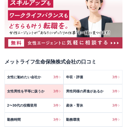
メットライフ生命保険株式会社
の口コミ
女性に勧めたい会社か
3
件
年収・評価
3
件
女性男性を平等に扱うか
3
件
男性同様の昇進があるか
3
件
2〜30代の役職登用
3
件
産休・育休
3
件
勤務時間
3
件
勤務環境
3
件