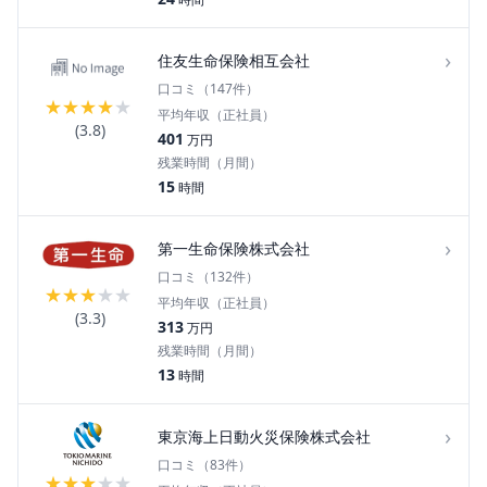
›
住友生命保険相互会社
口コミ（
147
件）
★
★
★
★
★
平均年収（正社員）
(
3.8
)
401
万円
残業時間（月間）
15
時間
›
第一生命保険株式会社
口コミ（
132
件）
★
★
★
★
★
平均年収（正社員）
(
3.3
)
313
万円
残業時間（月間）
13
時間
›
東京海上日動火災保険株式会社
口コミ（
83
件）
★
★
★
★
★