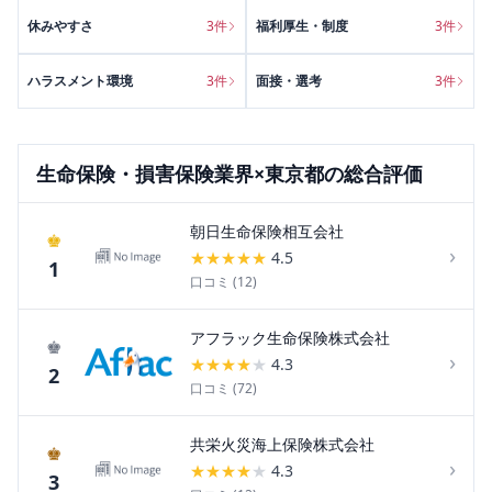
休みやすさ
3
件
福利厚生・制度
3
件
ハラスメント環境
3
件
面接・選考
3
件
生命保険・損害保険
業界×
東京都
の総合評価
朝日生命保険相互会社
♚
›
★
★
★
★
★
4.5
1
口コミ (
12
)
アフラック生命保険株式会社
♚
›
★
★
★
★
★
4.3
2
口コミ (
72
)
共栄火災海上保険株式会社
♚
›
★
★
★
★
★
4.3
3