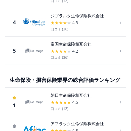
口コミ (
12
)
ジブラルタ生命保険株式会社
›
4
★
★
★
★
★
4.3
口コミ (
36
)
富国生命保険相互会社
›
5
★
★
★
★
★
4.2
口コミ (
36
)
生命保険・損害保険
業界の総合評価ランキング
朝日生命保険相互会社
♚
›
★
★
★
★
★
4.5
1
口コミ (
12
)
アフラック生命保険株式会社
♚
›
★
★
★
★
★
4.3