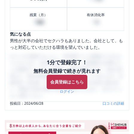
残業（月）
有休消化率
0
0
時間
%
気になる点
男性が大半の会社でセクハラもありました。会社として、も
っと対応していただける環境を望んでいました。
口コミを1投稿するごとに、30日間口コミの閲覧ができるよ
1分で登録完了！
うになります。SHEHUB(シーハブ)は、女性限定の企業口コ
ミの投稿サイトです。給与面・女性の働きやすさ・会社の評
無料会員登録で続きが見れます
判など、女性の転職は気にすべき点がたくさんあります。先
会員登録はこちら
輩社員（元社員）の口コミを通して、本当の会社の姿を知
り、将来の不安や現在の悩みを解消するために、ぜひサイト
ログイン
をご活用ください。
投稿日：
2024/06/28
口コミの詳細