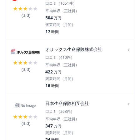
口コミ（
1651
件）
★
★
★
★
★
平均年収（正社員）
(
3.0
)
504
万円
残業時間（月間）
17
時間
›
オリックス生命保険株式会社
口コミ（
410
件）
★
★
★
★
★
平均年収（正社員）
(
3.0
)
422
万円
残業時間（月間）
16
時間
›
日本生命保険相互会社
口コミ（
268
件）
★
★
★
★
★
平均年収（正社員）
(
3.0
)
347
万円
残業時間（月間）
24
時間