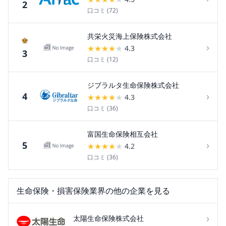
2
口コミ (
72
)
共栄火災海上保険株式会社
♚
›
★
★
★
★
★
4.3
3
口コミ (
12
)
ジブラルタ生命保険株式会社
›
4
★
★
★
★
★
4.3
口コミ (
36
)
富国生命保険相互会社
›
5
★
★
★
★
★
4.2
口コミ (
36
)
生命保険・損害保険
業界の他の企業を見る
›
太陽生命保険株式会社