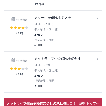
17
時間
›
アクサ生命保険株式会社
口コミ（
51
件）
★
★
★
★
★
平均年収（正社員）
(
3.6
)
370
万円
残業時間（月間）
6
時間
›
メットライフ生命保険株式会社
口コミ（
36
件）
★
★
★
★
★
平均年収（正社員）
(
3.0
)
370
万円
残業時間（月間）
7
時間
メットライフ生命保険株式会社の就転職口コミ・評判トップへ