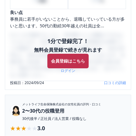
時間
%
良い点
事務員に若手がいないことから、退職していっている方が多
いと思います。50代の勤続30年越えの社員は全...
口コミを1投稿するごとに、30日間口コミの閲覧ができるよ
1分で登録完了！
うになります。SHEHUB(シーハブ)は、女性限定の企業口コ
ミの投稿サイトです。給与面・女性の働きやすさ・会社の評
無料会員登録で続きが見れます
判など、女性の転職は気にすべき点がたくさんあります。先
会員登録はこちら
輩社員（元社員）の口コミを通して、本当の会社の姿を知
り、将来の不安や現在の悩みを解消するために、ぜひサイト
ログイン
をご活用ください。
投稿日：
2024/09/24
口コミの詳細
メットライフ生命保険株式会社
の女性社員の評判・口コミ
2〜30代の役職登用
30代後半
/
正社員
/
法人営業
/
役職なし
★★★★★
★★★★★
3.0