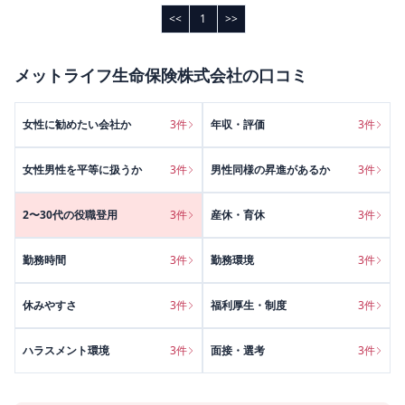
<<
1
>>
メットライフ生命保険株式会社
の口コミ
女性に勧めたい会社か
3
件
年収・評価
3
件
女性男性を平等に扱うか
3
件
男性同様の昇進があるか
3
件
2〜30代の役職登用
3
件
産休・育休
3
件
勤務時間
3
件
勤務環境
3
件
休みやすさ
3
件
福利厚生・制度
3
件
ハラスメント環境
3
件
面接・選考
3
件