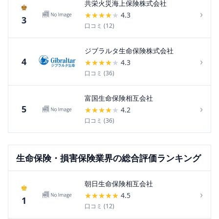
共栄火災海上保険株式会社
♚
›
★
★
★
★
★
4.3
3
口コミ (
12
)
ジブラルタ生命保険株式会社
›
4
★
★
★
★
★
4.3
口コミ (
36
)
富国生命保険相互会社
›
5
★
★
★
★
★
4.2
口コミ (
36
)
生命保険・損害保険
業界の総合評価ランキング
朝日生命保険相互会社
♚
›
★
★
★
★
★
4.5
1
口コミ (
12
)