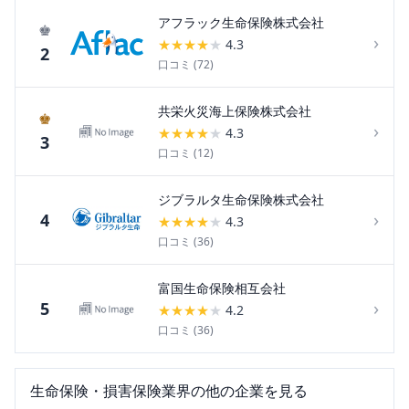
アフラック生命保険株式会社
♚
›
★
★
★
★
★
4.3
2
口コミ (
72
)
共栄火災海上保険株式会社
♚
›
★
★
★
★
★
4.3
3
口コミ (
12
)
ジブラルタ生命保険株式会社
›
4
★
★
★
★
★
4.3
口コミ (
36
)
富国生命保険相互会社
›
5
★
★
★
★
★
4.2
口コミ (
36
)
生命保険・損害保険
業界の他の企業を見る