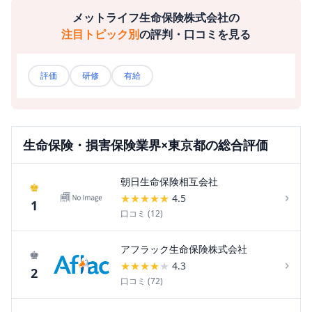
メットライフ生命保険株式会社
の
注目トピック別
の評判・口コミを見る
評価
研修
有給
生命保険・損害保険
業界×
東京都
の総合評価
朝日生命保険相互会社
♚
›
★
★
★
★
★
4.5
1
口コミ (
12
)
アフラック生命保険株式会社
♚
›
★
★
★
★
★
4.3
2
口コミ (
72
)