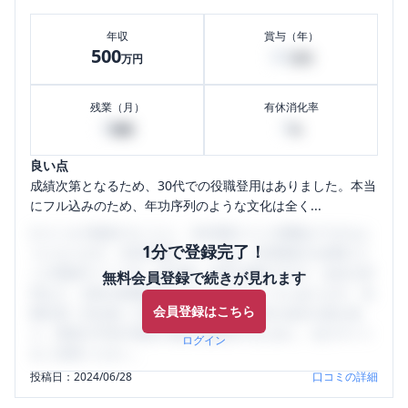
年収
賞与（年）
500
60
万円
万円
残業（月）
有休消化率
0
0
時間
%
良い点
成績次第となるため、30代での役職登用はありました。本当
にフル込みのため、年功序列のような文化は全く...
口コミを1投稿するごとに、30日間口コミの閲覧ができるよ
1分で登録完了！
うになります。SHEHUB(シーハブ)は、女性限定の企業口コ
ミの投稿サイトです。給与面・女性の働きやすさ・会社の評
無料会員登録で続きが見れます
判など、女性の転職は気にすべき点がたくさんあります。先
会員登録はこちら
輩社員（元社員）の口コミを通して、本当の会社の姿を知
り、将来の不安や現在の悩みを解消するために、ぜひサイト
ログイン
をご活用ください。
投稿日：
2024/06/28
口コミの詳細