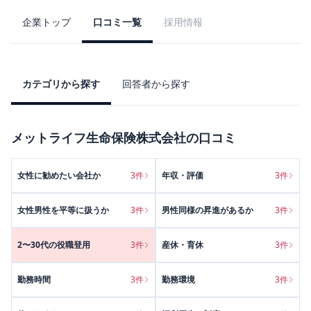
企業トップ
口コミ一覧
採用情報
カテゴリから探す
回答者から探す
メットライフ生命保険株式会社
の口コミ
女性に勧めたい会社か
3
件
年収・評価
3
件
女性男性を平等に扱うか
3
件
男性同様の昇進があるか
3
件
2〜30代の役職登用
3
件
産休・育休
3
件
勤務時間
3
件
勤務環境
3
件