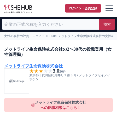
ログイン・会員登録
検索
女性の会社の評判・口コミ SHE HUB
>
メットライフ生命保険株式会社の女性の
メットライフ生命保険株式会社の2〜30代の役職登用（女
性管理職）
メットライフ生命保険株式会社
★★★★★
★★★★★
3.0
36
件
東京都
千代田区
紀尾井町１番３号
/
メットライフセイメイ
ホケン
メットライフ生命保険株式会社
への転職相談はこちら！