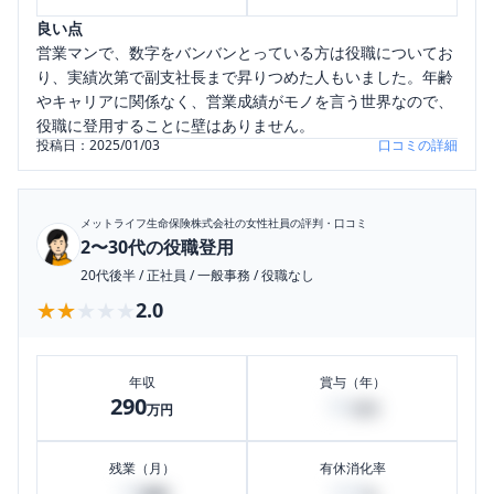
良い点
営業マンで、数字をバンバンとっている方は役職についてお
り、実績次第で副支社長まで昇りつめた人もいました。年齢
やキャリアに関係なく、営業成績がモノを言う世界なので、
役職に登用することに壁はありません。
投稿日：
2025/01/03
口コミの詳細
メットライフ生命保険株式会社
の女性社員の評判・口コミ
2〜30代の役職登用
20代後半
/
正社員
/
一般事務
/
役職なし
★★★★★
★★★★★
2.0
年収
賞与（年）
290
50
万円
万円
残業（月）
有休消化率
10
100