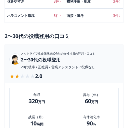
休みやすさ
3
件
福利厚生・制度
3
件
ハラスメント環境
3
件
面接・選考
3
件
2〜30代の役職登用
の口コミ
メットライフ生命保険株式会社
の女性社員の評判・口コミ
2〜30代の役職登用
20代後半
/
正社員
/
営業アシスタント
/
役職なし
★★★★★
★★★★★
2.0
年収
賞与（年）
320
60
万円
万円
残業（月）
有休消化率
10
90
時間
%