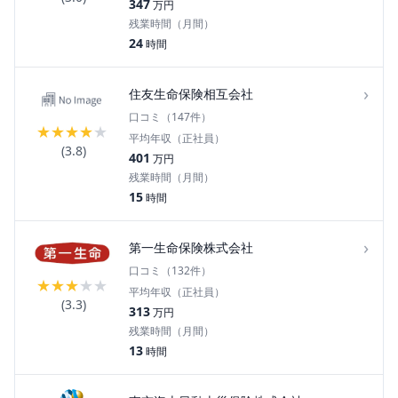
347
万円
残業時間（月間）
24
時間
›
住友生命保険相互会社
口コミ（
147
件）
★
★
★
★
★
平均年収（正社員）
(
3.8
)
401
万円
残業時間（月間）
15
時間
›
第一生命保険株式会社
口コミ（
132
件）
★
★
★
★
★
平均年収（正社員）
(
3.3
)
313
万円
残業時間（月間）
13
時間