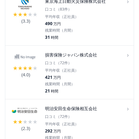
›
東京海上日動火災保険株式会社
口コミ（
83
件）
★
★
★
★
★
平均年収（正社員）
(
3.3
)
490
万円
残業時間（月間）
31
時間
›
損害保険ジャパン株式会社
口コミ（
72
件）
★
★
★
★
★
平均年収（正社員）
(
4.0
)
421
万円
残業時間（月間）
21
時間
›
明治安田生命保険相互会社
口コミ（
72
件）
★
★
★
★
★
平均年収（正社員）
(
2.3
)
292
万円
残業時間（月間）