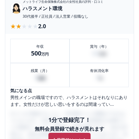
メットライフ生命保険株式会社
の女性社員の評判・口コミ
ハラスメント環境
30代後半
/
正社員
/
法人営業
/
役職なし
★★★★★
★★★★★
2.0
年収
賞与（年）
500
60
万円
万円
残業（月）
有休消化率
0
0
時間
%
気になる点
男性メインの職場ですので、ハラスメントはそれなりにあり
ます。女性だけが悲しい思いをするのは間違ってい...
口コミを1投稿するごとに、30日間口コミの閲覧ができるよ
1分で登録完了！
うになります。SHEHUB(シーハブ)は、女性限定の企業口コ
ミの投稿サイトです。給与面・女性の働きやすさ・会社の評
無料会員登録で続きが見れます
判など、女性の転職は気にすべき点がたくさんあります。先