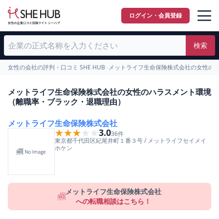
ログイン・会員登録
検索
女性の会社の評判・口コミ SHE HUB
>
メットライフ生命保険株式会社の女性の
メットライフ生命保険株式会社の女性のハラスメント環境
（離職率・ブラック・退職理由）
メットライフ生命保険株式会社
★★★★★
★★★★★
3.0
36
件
東京都
千代田区
紀尾井町１番３号
/
メットライフセイメイ
ホケン
メットライフ生命保険株式会社
への転職相談はこちら！