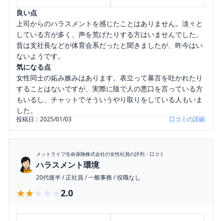
良い点
上司からのハラスメントを感じたことはありません。淡々と
している方が多く、声を荒げたりする方はいませんでした。
昔は支社長などが体育会系だったと聞きましたが、昨今はい
ないようです。
気になる点
女性同士の妬み嫉みはあります。表立って暴言を吐かれたり
することはないですが、実際に陰で人の悪口を言っている方
もいるし、チャットでそういうやり取りをしている人もいま
した。
投稿日：
2025/01/03
口コミの詳細
メットライフ生命保険株式会社
の女性社員の評判・口コミ
ハラスメント環境
20代後半
/
正社員
/
一般事務
/
役職なし
★★★★★
★★★★★
2.0