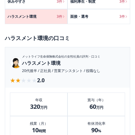
休みやすさ
3
件
福利厚生・制度
3
件
ハラスメント環境
3
件
面接・選考
3
件
ハラスメント環境
の口コミ
メットライフ生命保険株式会社
の女性社員の評判・口コミ
ハラスメント環境
20代後半
/
正社員
/
営業アシスタント
/
役職なし
★★★★★
★★★★★
2.0
年収
賞与（年）
320
60
万円
万円
残業（月）
有休消化率
10
90
時間
%