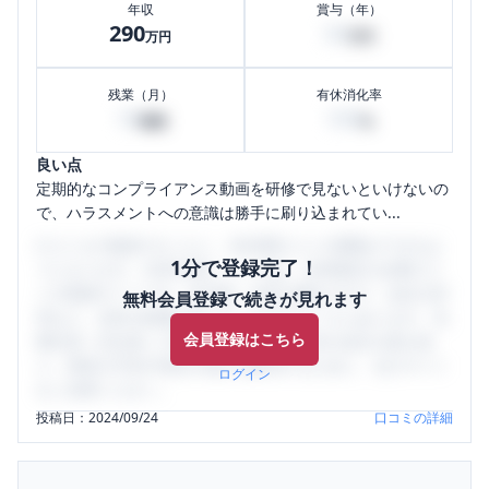
年収
賞与（年）
290
50
万円
万円
残業（月）
有休消化率
10
100
時間
%
良い点
定期的なコンプライアンス動画を研修で見ないといけないの
で、ハラスメントへの意識は勝手に刷り込まれてい...
口コミを1投稿するごとに、30日間口コミの閲覧ができるよ
1分で登録完了！
うになります。SHEHUB(シーハブ)は、女性限定の企業口コ
ミの投稿サイトです。給与面・女性の働きやすさ・会社の評
無料会員登録で続きが見れます
判など、女性の転職は気にすべき点がたくさんあります。先
会員登録はこちら
輩社員（元社員）の口コミを通して、本当の会社の姿を知
り、将来の不安や現在の悩みを解消するために、ぜひサイト
ログイン
をご活用ください。
投稿日：
2024/09/24
口コミの詳細