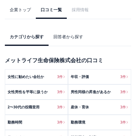
企業トップ
口コミ一覧
採用情報
カテゴリから探す
回答者から探す
メットライフ生命保険株式会社
の口コミ
女性に勧めたい会社か
3
件
年収・評価
3
件
女性男性を平等に扱うか
3
件
男性同様の昇進があるか
3
件
2〜30代の役職登用
3
件
産休・育休
3
件
勤務時間
3
件
勤務環境
3
件