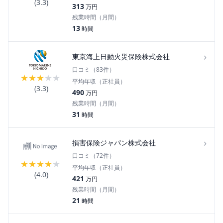
(
3.3
)
313
万円
残業時間（月間）
13
時間
›
東京海上日動火災保険株式会社
口コミ（
83
件）
★
★
★
★
★
平均年収（正社員）
(
3.3
)
490
万円
残業時間（月間）
31
時間
›
損害保険ジャパン株式会社
口コミ（
72
件）
★
★
★
★
★
平均年収（正社員）
(
4.0
)
421
万円
残業時間（月間）
21
時間