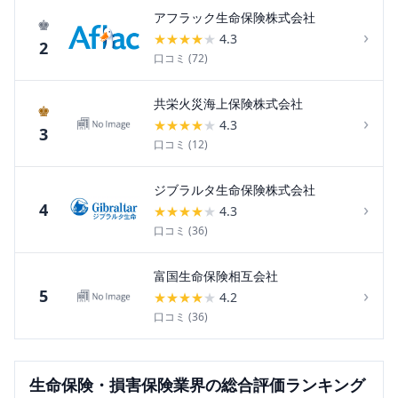
アフラック生命保険株式会社
♚
›
★
★
★
★
★
4.3
2
口コミ (
72
)
共栄火災海上保険株式会社
♚
›
★
★
★
★
★
4.3
3
口コミ (
12
)
ジブラルタ生命保険株式会社
›
4
★
★
★
★
★
4.3
口コミ (
36
)
富国生命保険相互会社
›
5
★
★
★
★
★
4.2
口コミ (
36
)
生命保険・損害保険
業界の総合評価ランキング