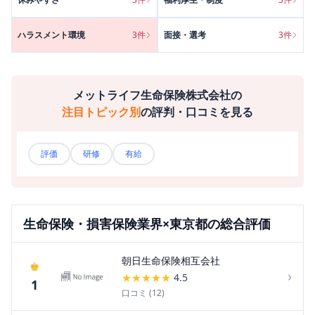
ハラスメント環境
3
件
面接・選考
3
件
メットライフ生命保険株式会社
の
注目トピック別
の評判・口コミを見る
評価
研修
有給
生命保険・損害保険
業界×
東京都
の総合評価
朝日生命保険相互会社
♚
›
★
★
★
★
★
4.5
1
口コミ (
12
)