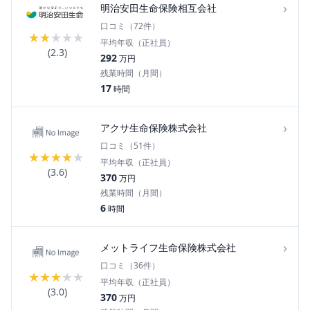
›
明治安田生命保険相互会社
口コミ（
72
件）
★
★
★
★
★
平均年収（正社員）
(
2.3
)
292
万円
残業時間（月間）
17
時間
›
アクサ生命保険株式会社
口コミ（
51
件）
★
★
★
★
★
平均年収（正社員）
(
3.6
)
370
万円
残業時間（月間）
6
時間
›
メットライフ生命保険株式会社
口コミ（
36
件）
★
★
★
★
★
平均年収（正社員）
(
3.0
)
370
万円