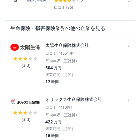
5
★
★
★
★
★
4.2
口コミ (
36
)
生命保険・損害保険
業界の他の企業を見る
›
太陽生命保険株式会社
口コミ（
1651
件）
★
★
★
★
★
平均年収（正社員）
(
3.0
)
504
万円
残業時間（月間）
17
時間
›
オリックス生命保険株式会社
口コミ（
410
件）
★
★
★
★
★
平均年収（正社員）
(
3.0
)
422
万円
残業時間（月間）
16
時間