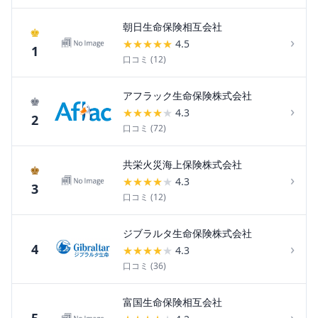
朝日生命保険相互会社
♚
›
★
★
★
★
★
4.5
1
口コミ (
12
)
アフラック生命保険株式会社
♚
›
★
★
★
★
★
4.3
2
口コミ (
72
)
共栄火災海上保険株式会社
♚
›
★
★
★
★
★
4.3
3
口コミ (
12
)
ジブラルタ生命保険株式会社
›
4
★
★
★
★
★
4.3
口コミ (
36
)
富国生命保険相互会社
›