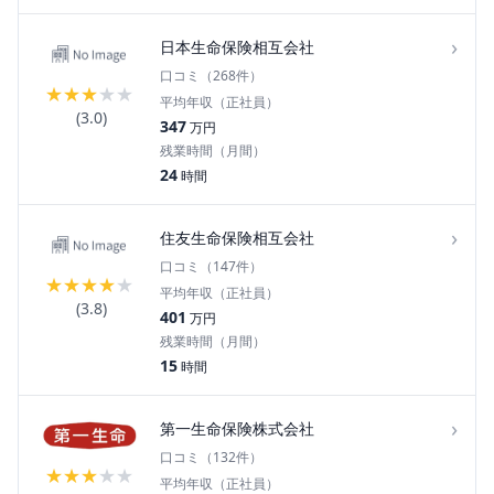
›
日本生命保険相互会社
口コミ（
268
件）
★
★
★
★
★
平均年収（正社員）
(
3.0
)
347
万円
残業時間（月間）
24
時間
›
住友生命保険相互会社
口コミ（
147
件）
★
★
★
★
★
平均年収（正社員）
(
3.8
)
401
万円
残業時間（月間）
15
時間
›
第一生命保険株式会社
口コミ（
132
件）
★
★
★
★
★
平均年収（正社員）