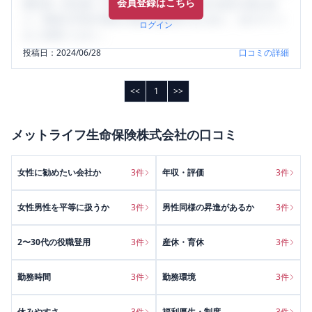
会員登録はこちら
輩社員（元社員）の口コミを通して、本当の会社の姿を知
り、将来の不安や現在の悩みを解消するために、ぜひサイト
ログイン
をご活用ください。
投稿日：
2024/06/28
口コミの詳細
<<
1
>>
メットライフ生命保険株式会社
の口コミ
女性に勧めたい会社か
3
件
年収・評価
3
件
女性男性を平等に扱うか
3
件
男性同様の昇進があるか
3
件
2〜30代の役職登用
3
件
産休・育休
3
件
勤務時間
3
件
勤務環境
3
件
休みやすさ
3
件
福利厚生・制度
3
件