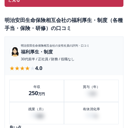
明治安田生命保険相互会社
の
福利厚生・制度（各種
手当・保険・研修）
の口コミ
明治安田生命保険相互会社
の女性社員の評判・口コミ
福利厚生・制度
30代前半
/
正社員
/
財務
/
役職なし
★★★★★
★★★★★
4.0
年収
賞与（年）
250
5
万円
万円
残業（月）
有休消化率
10
100
時間
%
良い点