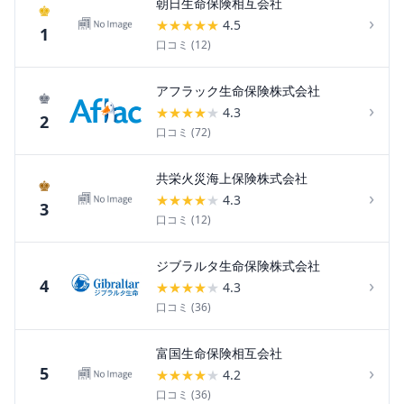
朝日生命保険相互会社
♚
›
★
★
★
★
★
4.5
1
口コミ (
12
)
アフラック生命保険株式会社
♚
›
★
★
★
★
★
4.3
2
口コミ (
72
)
共栄火災海上保険株式会社
♚
›
★
★
★
★
★
4.3
3
口コミ (
12
)
ジブラルタ生命保険株式会社
›
4
★
★
★
★
★
4.3
口コミ (
36
)
富国生命保険相互会社
›
5
★
★
★
★
★
4.2
口コミ (
36
)