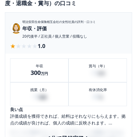
度・退職金・賞与）
の口コミ
明治安田生命保険相互会社
の女性社員の評判・口コミ
年収・評価
20代後半
/
正社員
/
個人営業
/
役職なし
★★★★★
★★★★★
1.0
年収
賞与（年）
300
12
万円
万円
残業（月）
有休消化率
10
80
時間
%
良い点
評価成績を獲得できれば、給料はそれなりにもらえます。拠
点の成績が良ければ、個人の成績に反映されます。...
口コミを1投稿するごとに、30日間口コミの閲覧ができるよ