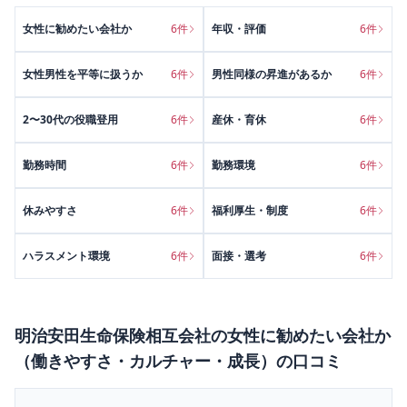
女性に勧めたい会社か
6
件
年収・評価
6
件
女性男性を平等に扱うか
6
件
男性同様の昇進があるか
6
件
2〜30代の役職登用
6
件
産休・育休
6
件
勤務時間
6
件
勤務環境
6
件
休みやすさ
6
件
福利厚生・制度
6
件
ハラスメント環境
6
件
面接・選考
6
件
明治安田生命保険相互会社
の
女性に勧めたい会社か
（働きやすさ・カルチャー・成長）
の口コミ