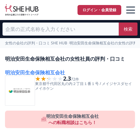
ログイン・会員登録
検索
女性の会社の評判・口コミ SHE HUB
>
明治安田生命保険相互会社の女性の評判
明治安田生命保険相互会社の女性社員の評判・口コミ
明治安田生命保険相互会社
★★★★★
★★★★★
2.3
72
件
東京都
千代田区
丸の内２丁目１番１号
/
メイジヤスダセイ
メイホケン
明治安田生命保険相互会社
への転職相談はこちら！