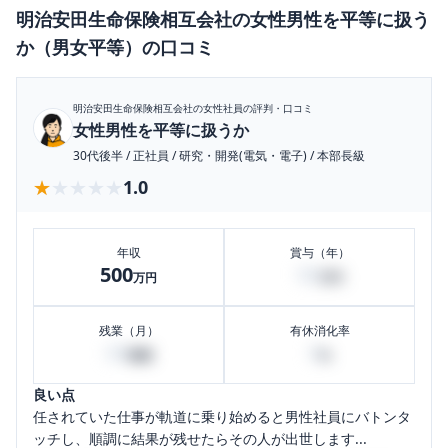
明治安田生命保険相互会社
の
女性男性を平等に扱う
か（男女平等）
の口コミ
明治安田生命保険相互会社
の女性社員の評判・口コミ
女性男性を平等に扱うか
30代後半
/
正社員
/
研究・開発(電気・電子)
/
本部長級
★★★★★
★★★★★
1.0
年収
賞与（年）
500
90
万円
万円
残業（月）
有休消化率
60
0
時間
%
良い点
任されていた仕事が軌道に乗り始めると男性社員にバトンタ
ッチし、順調に結果が残せたらその人が出世します...