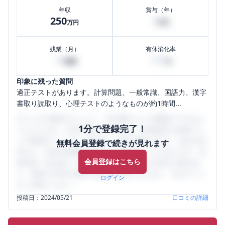
年収
賞与（年）
250
5
万円
万円
残業（月）
有休消化率
10
100
時間
%
印象に残った質問
適正テストがあります。計算問題、一般常識、国語力、漢字
書取り読取り、心理テストのようなものが約1時間...
口コミを1投稿するごとに、30日間口コミの閲覧ができるよ
1分で登録完了！
うになります。SHEHUB(シーハブ)は、女性限定の企業口コ
ミの投稿サイトです。給与面・女性の働きやすさ・会社の評
無料会員登録で続きが見れます
判など、女性の転職は気にすべき点がたくさんあります。先
会員登録はこちら
輩社員（元社員）の口コミを通して、本当の会社の姿を知
り、将来の不安や現在の悩みを解消するために、ぜひサイト
ログイン
をご活用ください。
投稿日：
2024/05/21
口コミの詳細