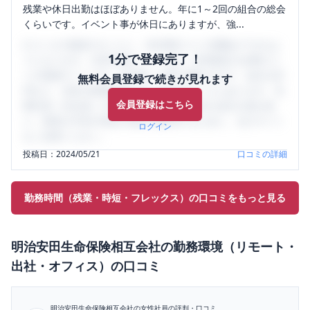
残業や休日出勤はほぼありません。年に1～2回の組合の総会
くらいです。イベント事が休日にありますが、強...
口コミを1投稿するごとに、30日間口コミの閲覧ができるよ
1分で登録完了！
うになります。SHEHUB(シーハブ)は、女性限定の企業口コ
ミの投稿サイトです。給与面・女性の働きやすさ・会社の評
無料会員登録で続きが見れます
判など、女性の転職は気にすべき点がたくさんあります。先
会員登録はこちら
輩社員（元社員）の口コミを通して、本当の会社の姿を知
り、将来の不安や現在の悩みを解消するために、ぜひサイト
ログイン
をご活用ください。
投稿日：
2024/05/21
口コミの詳細
勤務時間（残業・時短・フレックス）の口コミをもっと見る
明治安田生命保険相互会社
の
勤務環境（リモート・
出社・オフィス）
の口コミ
明治安田生命保険相互会社
の女性社員の評判・口コミ