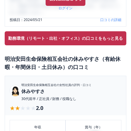
り、将来の不安や現在の悩みを解消するために、ぜひサイト
ログイン
をご活用ください。
投稿日：
2024/05/21
口コミの詳細
勤務環境（リモート・出社・オフィス）の口コミをもっと見る
明治安田生命保険相互会社
の
休みやすさ（有給休
暇・年間休日・土日休み）
の口コミ
明治安田生命保険相互会社
の女性社員の評判・口コミ
休みやすさ
30代前半
/
正社員
/
財務
/
役職なし
★★★★★
★★★★★
2.0
年収
賞与（年）