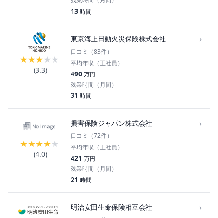
残業時間（月間）
13
時間
›
東京海上日動火災保険株式会社
口コミ（
83
件）
★
★
★
★
★
平均年収（正社員）
(
3.3
)
490
万円
残業時間（月間）
31
時間
›
損害保険ジャパン株式会社
口コミ（
72
件）
★
★
★
★
★
平均年収（正社員）
(
4.0
)
421
万円
残業時間（月間）
21
時間
›
明治安田生命保険相互会社