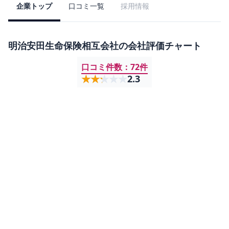
企業トップ
口コミ一覧
採用情報
明治安田生命保険相互会社
の会社評価チャート
口コミ件数：
72
件
★★★★★
★★★★★
2.3