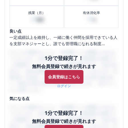
残業（月）
有休消化率
20
50
時間
%
良い点
一定成績以上を維持し、一緒に働く仲間を採用できている人
を支部マネジャーとし、誰でも管理職になれる制度...
口コミを1投稿するごとに、30日間口コミの閲覧ができるよ
1分で登録完了！
うになります。SHEHUB(シーハブ)は、女性限定の企業口コ
ミの投稿サイトです。給与面・女性の働きやすさ・会社の評
無料会員登録で続きが見れます
判など、女性の転職は気にすべき点がたくさんあります。先
会員登録はこちら
輩社員（元社員）の口コミを通して、本当の会社の姿を知
り、将来の不安や現在の悩みを解消するために、ぜひサイト
ログイン
をご活用ください。
気になる点
口コミを1投稿するごとに、30日間口コミの閲覧ができるよ
1分で登録完了！
うになります。SHEHUB(シーハブ)は、女性限定の企業口コ
ミの投稿サイトです。給与面・女性の働きやすさ・会社の評
無料会員登録で続きが見れます
判など、女性の転職は気にすべき点がたくさんあります。先