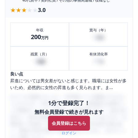
40代前半
/
契約社員
/
その他の事務関連職
/
役職なし
★★★★★
★★★★★
3.0
年収
賞与（年）
200
0
万円
万円
残業（月）
有休消化率
0
60
時間
%
良い点
昇進については男女差がないと感じます。職場には女性が多
いため、必然的に女性の昇進も多く見られます。ま...
口コミを1投稿するごとに、30日間口コミの閲覧ができるよ
1分で登録完了！
うになります。SHEHUB(シーハブ)は、女性限定の企業口コ
ミの投稿サイトです。給与面・女性の働きやすさ・会社の評
無料会員登録で続きが見れます
判など、女性の転職は気にすべき点がたくさんあります。先
会員登録はこちら
輩社員（元社員）の口コミを通して、本当の会社の姿を知
り、将来の不安や現在の悩みを解消するために、ぜひサイト
ログイン
をご活用ください。