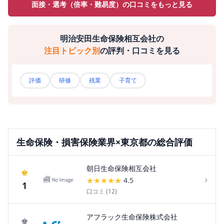
面接・選考（倍率・難易度）の口コミをもっと見る
明治安田生命保険相互会社
の
注目トピック別
の評判・口コミを見る
評価
研修
残業
子育て
生命保険・損害保険
業界×
東京都
の総合評価
朝日生命保険相互会社
♚
›
★
★
★
★
★
4.5
1
口コミ (
12
)
アフラック生命保険株式会社
♚