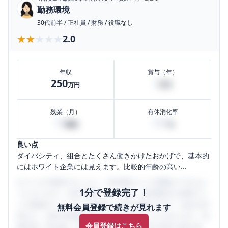
勤務環境
30代前半
/
正社員
/
財務
/
役職なし
★★★★★
★★★★★
2.0
年収
賞与（年）
250
5
万円
万円
残業（月）
有休消化率
10
100
時間
%
良い点
ダイバシティ、組合とたくさん働きかけたおかげで、基本的
にはホワイト企業には見えます。比較的年齢の高い...
口コミを1投稿するごとに、30日間口コミの閲覧ができるよ
1分で登録完了！
うになります。SHEHUB(シーハブ)は、女性限定の企業口コ
ミの投稿サイトです。給与面・女性の働きやすさ・会社の評
無料会員登録で続きが見れます
判など、女性の転職は気にすべき点がたくさんあります。先
会員登録はこちら
輩社員（元社員）の口コミを通して、本当の会社の姿を知