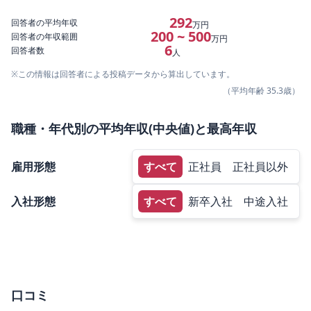
292
回答者の平均年収
万円
200 ~ 500
回答者の年収範囲
万円
6
回答者数
人
※この情報は回答者による投稿データから算出しています。
（平均年齢
35.3
歳）
職種・年代別の平均年収(中央値)と最高年収
雇用形態
すべて
正社員
正社員以外
入社形態
すべて
新卒入社
中途入社
口コミ