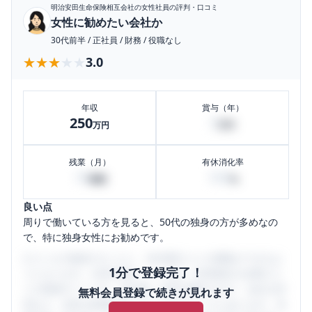
明治安田生命保険相互会社
の女性社員の評判・口コミ
女性に勧めたい会社か
30代前半
/
正社員
/
財務
/
役職なし
★★★★★
★★★★★
3.0
年収
賞与（年）
250
5
万円
万円
残業（月）
有休消化率
10
100
時間
%
良い点
周りで働いている方を見ると、50代の独身の方が多めなの
で、特に独身女性にお勧めです。
口コミを1投稿するごとに、30日間口コミの閲覧ができるよ
1分で登録完了！
うになります。SHEHUB(シーハブ)は、女性限定の企業口コ
ミの投稿サイトです。給与面・女性の働きやすさ・会社の評
無料会員登録で続きが見れます
判など、女性の転職は気にすべき点がたくさんあります。先