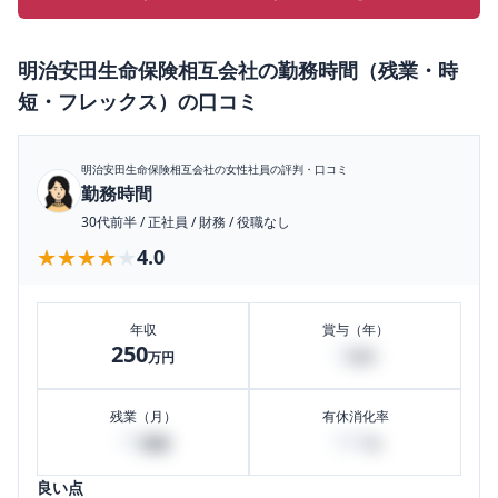
明治安田生命保険相互会社
の
勤務時間（残業・時
短・フレックス）
の口コミ
明治安田生命保険相互会社
の女性社員の評判・口コミ
勤務時間
30代前半
/
正社員
/
財務
/
役職なし
★★★★★
★★★★★
4.0
年収
賞与（年）
250
5
万円
万円
残業（月）
有休消化率
10
100
時間
%
良い点