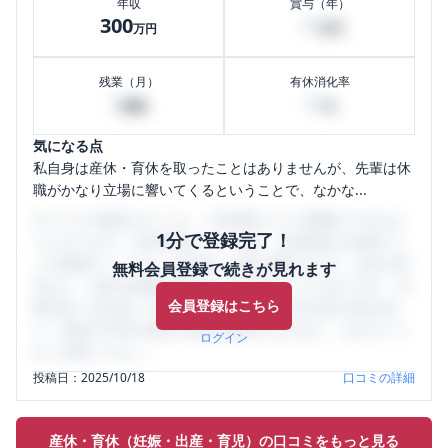
年収
賞与（年）
300
10
万円
万円
残業（月）
有休消化率
0
30
時間
%
気になる点
私自身は産休・育休を取ったことはありませんが、先輩は休
職がかなり立場に響いてくるということで、なかな...
口コミを1投稿するごとに、30日間口コミの閲覧ができるよ
1分で登録完了！
うになります。SHEHUB(シーハブ)は、女性限定の企業口コ
ミの投稿サイトです。給与面・女性の働きやすさ・会社の評
無料会員登録で続きが見れます
判など、女性の転職は気にすべき点がたくさんあります。先
会員登録はこちら
輩社員（元社員）の口コミを通して、本当の会社の姿を知
り、将来の不安や現在の悩みを解消するために、ぜひサイト
ログイン
をご活用ください。
投稿日：
2025/10/18
口コミの詳細
産休・育休（妊娠・出産・育児）の口コミをもっと見る