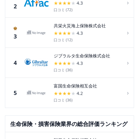
›
★
★
★
★
★
4.3
2
口コミ (
72
)
共栄火災海上保険株式会社
♚
›
★
★
★
★
★
4.3
3
口コミ (
12
)
ジブラルタ生命保険株式会社
›
4
★
★
★
★
★
4.3
口コミ (
36
)
富国生命保険相互会社
›
5
★
★
★
★
★
4.2
口コミ (
36
)
生命保険・損害保険
業界の総合評価ランキング