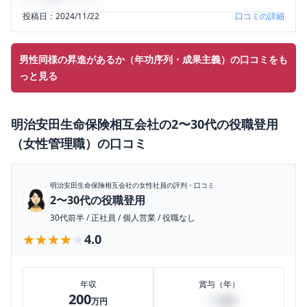
投稿日：
2024/11/22
口コミの詳細
男性同様の昇進があるか（年功序列・成果主義）の口コミをも
っと見る
明治安田生命保険相互会社
の
2〜30代の役職登用
（女性管理職）
の口コミ
明治安田生命保険相互会社
の女性社員の評判・口コミ
2〜30代の役職登用
30代前半
/
正社員
/
個人営業
/
役職なし
★★★★★
★★★★★
4.0
年収
賞与（年）
200
20
万円
万円