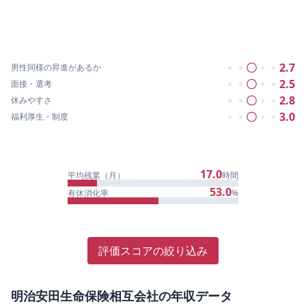
〇
2.7
男性同様の昇進があるか
●
●
●
●
〇
2.5
面接・選考
●
●
●
●
〇
2.8
休みやすさ
●
●
●
●
〇
3.0
福利厚生・制度
●
●
●
●
17.0
平均残業（月）
時間
53.0
有休消化率
%
評価スコアの絞り込み
明治安田生命保険相互会社
の年収データ