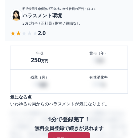
明治安田生命保険相互会社
の女性社員の評判・口コミ
ハラスメント環境
30代前半
/
正社員
/
財務
/
役職なし
★★★★★
★★★★★
2.0
年収
賞与（年）
250
5
万円
万円
残業（月）
有休消化率
10
100
時間
%
気になる点
いわゆるお局からのハラスメントが気になります。
口コミを1投稿するごとに、30日間口コミの閲覧ができるよ
1分で登録完了！
うになります。SHEHUB(シーハブ)は、女性限定の企業口コ
ミの投稿サイトです。給与面・女性の働きやすさ・会社の評
無料会員登録で続きが見れます
判など、女性の転職は気にすべき点がたくさんあります。先