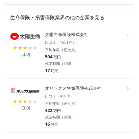
生命保険・損害保険
業界の他の企業を見る
›
太陽生命保険株式会社
口コミ（
1651
件）
★
★
★
★
★
平均年収（正社員）
(
3.0
)
504
万円
残業時間（月間）
17
時間
›
オリックス生命保険株式会社
口コミ（
410
件）
★
★
★
★
★
平均年収（正社員）
(
3.0
)
422
万円
残業時間（月間）
16
時間