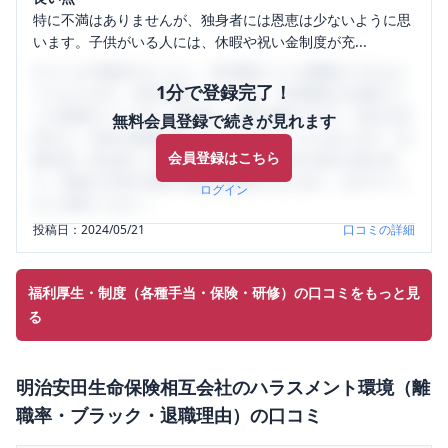
特に不満はありませんが、独身者には恩恵は少ないように思
います。子供がいる人には、休暇や祝い金制度が充...
口コミを1投稿するごとに、30日間口コミの閲覧ができるよ
1分で登録完了！
うになります。SHEHUB(シーハブ)は、女性限定の企業口コ
ミの投稿サイトです。給与面・女性の働きやすさ・会社の評
無料会員登録で続きが見れます
判など、女性の転職は気にすべき点がたくさんあります。先
会員登録はこちら
輩社員（元社員）の口コミを通して、本当の会社の姿を知
り、将来の不安や現在の悩みを解消するために、ぜひサイト
ログイン
をご活用ください。
投稿日：
2024/05/21
口コミの詳細
福利厚生・制度（各種手当・保険・研修）の口コミをもっと見
る
明治安田生命保険相互会社
の
ハラスメント環境（離
職率・ブラック・退職理由）
の口コミ