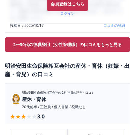
会員登録はこちら
輩社員（元社員）の口コミを通して、本当の会社の姿を知
り、将来の不安や現在の悩みを解消するために、ぜひサイト
ログイン
をご活用ください。
投稿日：
2025/10/17
口コミの詳細
2〜30代の役職登用（女性管理職）の口コミをもっと見る
明治安田生命保険相互会社
の
産休・育休（妊娠・出
産・育児）
の口コミ
明治安田生命保険相互会社
の女性社員の評判・口コミ
産休・育休
20代前半
/
正社員
/
個人営業
/
役職なし
★★★★★
★★★★★
3.0