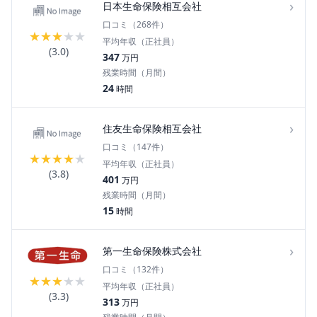
›
日本生命保険相互会社
口コミ（
268
件）
★
★
★
★
★
平均年収（正社員）
(
3.0
)
347
万円
残業時間（月間）
24
時間
›
住友生命保険相互会社
口コミ（
147
件）
★
★
★
★
★
平均年収（正社員）
(
3.8
)
401
万円
残業時間（月間）
15
時間
›
第一生命保険株式会社
口コミ（
132
件）
★
★
★
★
★
平均年収（正社員）
(
3.3
)
313
万円