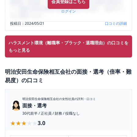
会員登録はこちら
輩社員（元社員）の口コミを通して、本当の会社の姿を知
り、将来の不安や現在の悩みを解消するために、ぜひサイト
ログイン
をご活用ください。
投稿日：
2024/05/21
口コミの詳細
ハラスメント環境（離職率・ブラック・退職理由）の口コミを
もっと見る
明治安田生命保険相互会社
の
面接・選考（倍率・難
易度）
の口コミ
明治安田生命保険相互会社
の女性社員の評判・口コミ
面接・選考
30代前半
/
正社員
/
財務
/
役職なし
★★★★★
★★★★★
3.0