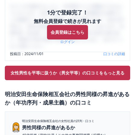
口コミを1投稿するごとに、30日間口コミの閲覧ができるよ
1分で登録完了！
うになります。SHEHUB(シーハブ)は、女性限定の企業口コ
ミの投稿サイトです。給与面・女性の働きやすさ・会社の評
無料会員登録で続きが見れます
判など、女性の転職は気にすべき点がたくさんあります。先
会員登録はこちら
輩社員（元社員）の口コミを通して、本当の会社の姿を知
り、将来の不安や現在の悩みを解消するために、ぜひサイト
ログイン
をご活用ください。
投稿日：
2024/11/01
口コミの詳細
女性男性を平等に扱うか（男女平等）の口コミをもっと見る
明治安田生命保険相互会社
の
男性同様の昇進がある
か（年功序列・成果主義）
の口コミ
明治安田生命保険相互会社
の女性社員の評判・口コミ
男性同様の昇進があるか