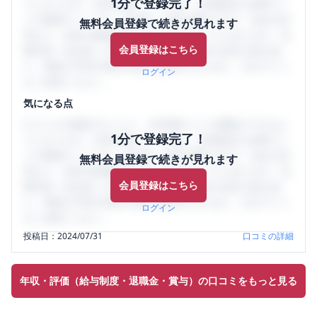
1分で登録完了！
うになります。SHEHUB(シーハブ)は、女性限定の企業口コ
ミの投稿サイトです。給与面・女性の働きやすさ・会社の評
無料会員登録で続きが見れます
判など、女性の転職は気にすべき点がたくさんあります。先
会員登録はこちら
輩社員（元社員）の口コミを通して、本当の会社の姿を知
り、将来の不安や現在の悩みを解消するために、ぜひサイト
ログイン
をご活用ください。
気になる点
口コミを1投稿するごとに、30日間口コミの閲覧ができるよ
1分で登録完了！
うになります。SHEHUB(シーハブ)は、女性限定の企業口コ
ミの投稿サイトです。給与面・女性の働きやすさ・会社の評
無料会員登録で続きが見れます
判など、女性の転職は気にすべき点がたくさんあります。先
会員登録はこちら
輩社員（元社員）の口コミを通して、本当の会社の姿を知
り、将来の不安や現在の悩みを解消するために、ぜひサイト
ログイン
をご活用ください。
投稿日：
2024/07/31
口コミの詳細
年収・評価（給与制度・退職金・賞与）の口コミをもっと見る