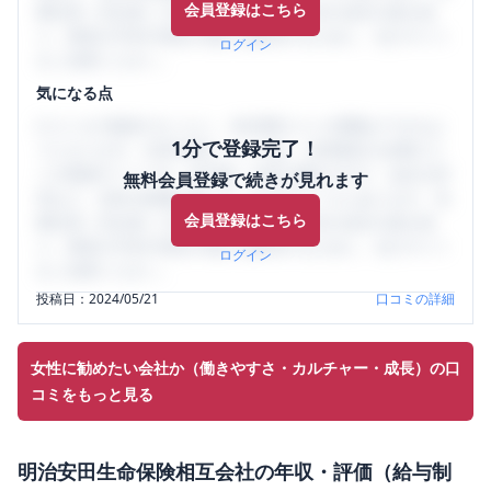
会員登録はこちら
輩社員（元社員）の口コミを通して、本当の会社の姿を知
り、将来の不安や現在の悩みを解消するために、ぜひサイト
ログイン
をご活用ください。
気になる点
口コミを1投稿するごとに、30日間口コミの閲覧ができるよ
1分で登録完了！
うになります。SHEHUB(シーハブ)は、女性限定の企業口コ
ミの投稿サイトです。給与面・女性の働きやすさ・会社の評
無料会員登録で続きが見れます
判など、女性の転職は気にすべき点がたくさんあります。先
会員登録はこちら
輩社員（元社員）の口コミを通して、本当の会社の姿を知
り、将来の不安や現在の悩みを解消するために、ぜひサイト
ログイン
をご活用ください。
投稿日：
2024/05/21
口コミの詳細
女性に勧めたい会社か（働きやすさ・カルチャー・成長）の口
コミをもっと見る
明治安田生命保険相互会社
の
年収・評価（給与制