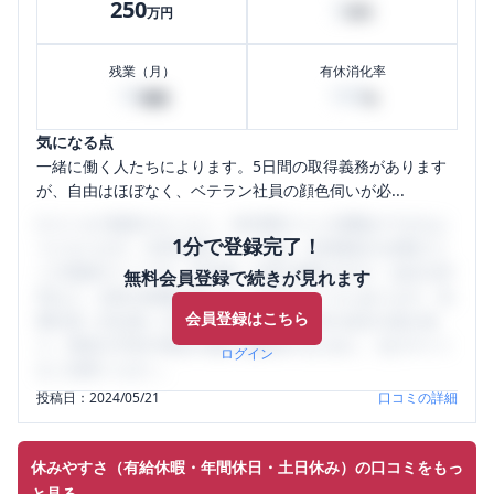
250
5
万円
万円
残業（月）
有休消化率
10
100
時間
%
気になる点
一緒に働く人たちによります。5日間の取得義務があります
が、自由はほぼなく、ベテラン社員の顔色伺いが必...
口コミを1投稿するごとに、30日間口コミの閲覧ができるよ
1分で登録完了！
うになります。SHEHUB(シーハブ)は、女性限定の企業口コ
ミの投稿サイトです。給与面・女性の働きやすさ・会社の評
無料会員登録で続きが見れます
判など、女性の転職は気にすべき点がたくさんあります。先
会員登録はこちら
輩社員（元社員）の口コミを通して、本当の会社の姿を知
り、将来の不安や現在の悩みを解消するために、ぜひサイト
ログイン
をご活用ください。
投稿日：
2024/05/21
口コミの詳細
休みやすさ（有給休暇・年間休日・土日休み）の口コミをもっ
と見る