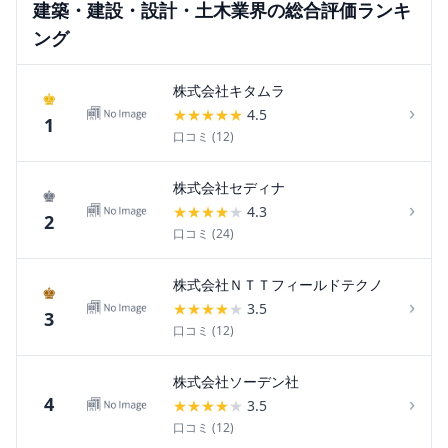
建築・建設・設計・土木
業界の総合評価ランキ
ング
株式会社キタムラ
♚
›
★
★
★
★
★
4.5
1
口コミ (
12
)
株式会社セディナ
♚
›
★
★
★
★
★
4.3
2
口コミ (
24
)
株式会社ＮＴＴフィールドテクノ
♚
›
★
★
★
★
★
3.5
3
口コミ (
12
)
株式会社ソーデン社
›
4
★
★
★
★
★
3.5
口コミ (
12
)