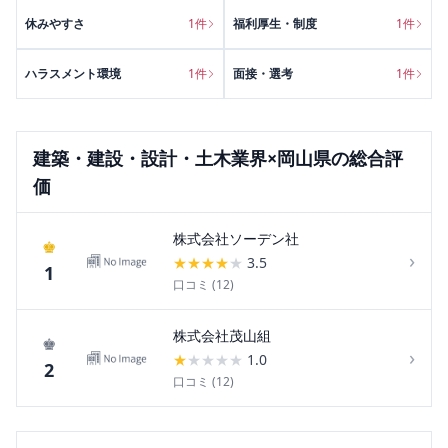
休みやすさ
1
件
福利厚生・制度
1
件
ハラスメント環境
1
件
面接・選考
1
件
建築・建設・設計・土木
業界×
岡山県
の総合評
価
株式会社ソーデン社
♚
›
★
★
★
★
★
3.5
1
口コミ (
12
)
株式会社茂山組
♚
›
★
★
★
★
★
1.0
2
口コミ (
12
)