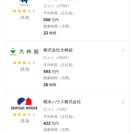
口コミ（
275
件）
★
★
★
★
★
平均年収（正社員）
(
3.0
)
500
万円
残業時間（月間）
22
時間
›
株式会社大林組
口コミ（
185
件）
★
★
★
★
★
平均年収（正社員）
(
3.0
)
593
万円
残業時間（月間）
26
時間
›
積水ハウス株式会社
口コミ（
72
件）
★
★
★
★
★
平均年収（正社員）
(
3.0
)
422
万円
残業時間（月間）