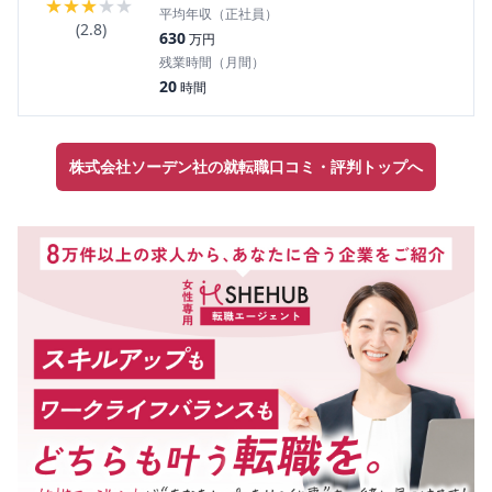
★
★
★
★
★
平均年収（正社員）
(
2.8
)
630
万円
残業時間（月間）
20
時間
株式会社ソーデン社の就転職口コミ・評判トップへ