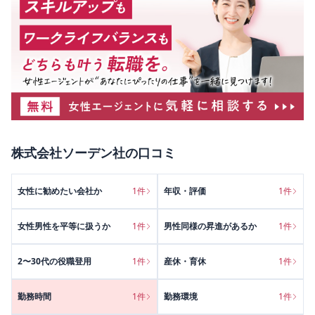
株式会社ソーデン社
の口コミ
女性に勧めたい会社か
1
件
年収・評価
1
件
女性男性を平等に扱うか
1
件
男性同様の昇進があるか
1
件
2〜30代の役職登用
1
件
産休・育休
1
件
勤務時間
1
件
勤務環境
1
件