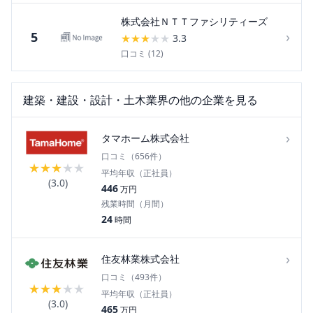
株式会社ＮＴＴファシリティーズ
›
5
★
★
★
★
★
3.3
口コミ (
12
)
建築・建設・設計・土木
業界の他の企業を見る
›
タマホーム株式会社
口コミ（
656
件）
★
★
★
★
★
平均年収（正社員）
(
3.0
)
446
万円
残業時間（月間）
24
時間
›
住友林業株式会社
口コミ（
493
件）
★
★
★
★
★
平均年収（正社員）
(
3.0
)
465
万円