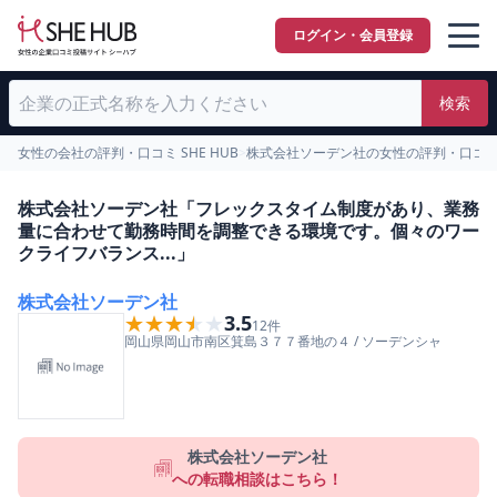
ログイン・会員登録
検索
女性の会社の評判・口コミ SHE HUB
>
株式会社ソーデン社の女性の評判・口コ
株式会社ソーデン社「フレックスタイム制度があり、業務
量に合わせて勤務時間を調整できる環境です。個々のワー
クライフバランス...」
株式会社ソーデン社
★★★★★
★★★★★
3.5
12
件
岡山県
岡山市南区
箕島３７７番地の４
/
ソーデンシャ
株式会社ソーデン社
への転職相談はこちら！