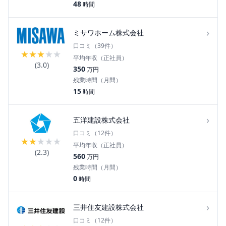
48
時間
›
ミサワホーム株式会社
口コミ（
39
件）
★
★
★
★
★
平均年収（正社員）
(
3.0
)
350
万円
残業時間（月間）
15
時間
›
五洋建設株式会社
口コミ（
12
件）
★
★
★
★
★
平均年収（正社員）
(
2.3
)
560
万円
残業時間（月間）
0
時間
›
三井住友建設株式会社
口コミ（
12
件）