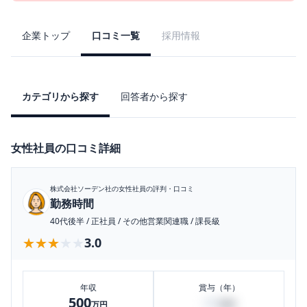
企業トップ
口コミ一覧
採用情報
カテゴリから探す
回答者から探す
女性社員の口コミ詳細
株式会社ソーデン社
の女性社員の評判・口コミ
勤務時間
40代後半
/
正社員
/
その他営業関連職
/
課長級
★★★★★
★★★★★
3.0
年収
賞与（年）
500
80
万円
万円