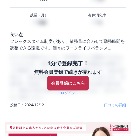
残業（月）
有休消化率
30
80
時間
%
良い点
フレックスタイム制度があり、業務量に合わせて勤務時間を
調整できる環境です。個々のワークライフバランス...
口コミを1投稿するごとに、30日間口コミの閲覧ができるよ
1分で登録完了！
うになります。SHEHUB(シーハブ)は、女性限定の企業口コ
ミの投稿サイトです。給与面・女性の働きやすさ・会社の評
無料会員登録で続きが見れます
判など、女性の転職は気にすべき点がたくさんあります。先
会員登録はこちら
輩社員（元社員）の口コミを通して、本当の会社の姿を知
り、将来の不安や現在の悩みを解消するために、ぜひサイト
ログイン
をご活用ください。
投稿日：
2024/12/12
口コミの詳細