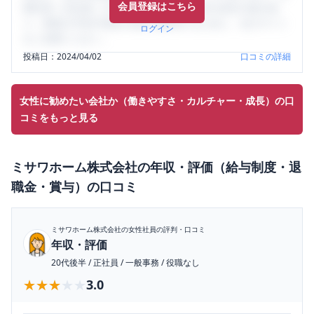
会員登録はこちら
輩社員（元社員）の口コミを通して、本当の会社の姿を知
り、将来の不安や現在の悩みを解消するために、ぜひサイト
ログイン
をご活用ください。
投稿日：
2024/04/02
口コミの詳細
女性に勧めたい会社か（働きやすさ・カルチャー・成長）の口
コミをもっと見る
ミサワホーム株式会社
の
年収・評価（給与制度・退
職金・賞与）
の口コミ
ミサワホーム株式会社
の女性社員の評判・口コミ
年収・評価
20代後半
/
正社員
/
一般事務
/
役職なし
★★★★★
★★★★★
3.0