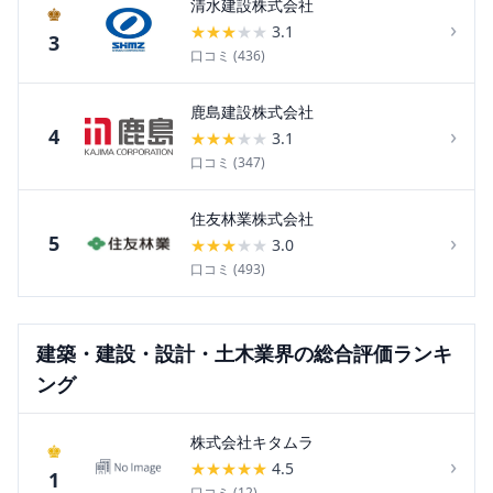
清水建設株式会社
♚
›
★
★
★
★
★
3.1
3
口コミ (
436
)
鹿島建設株式会社
›
4
★
★
★
★
★
3.1
口コミ (
347
)
住友林業株式会社
›
5
★
★
★
★
★
3.0
口コミ (
493
)
建築・建設・設計・土木
業界の総合評価ランキ
ング
株式会社キタムラ
♚
›
★
★
★
★
★
4.5
1
口コミ (
12
)