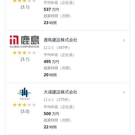
★
★
★
★
★
平均年収（正社員）
(
3.1
)
537
万円
残業時間（月間）
23
時間
›
鹿島建設株式会社
口コミ（
347
件）
★
★
★
★
★
平均年収（正社員）
(
3.1
)
495
万円
残業時間（月間）
20
時間
›
大成建設株式会社
口コミ（
275
件）
★
★
★
★
★
平均年収（正社員）
(
3.0
)
500
万円
残業時間（月間）
22
時間