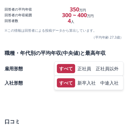
350
回答者の平均年収
万円
300 ~ 400
回答者の年収範囲
万円
4
回答者数
人
※この情報は回答者による投稿データから算出しています。
（平均年齢
27.3
歳）
職種・年代別の平均年収(中央値)と最高年収
雇用形態
すべて
正社員
正社員以外
入社形態
すべて
新卒入社
中途入社
口コミ