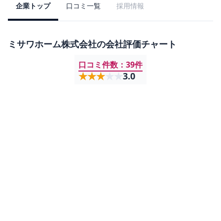
企業トップ
口コミ一覧
採用情報
ミサワホーム株式会社
の会社評価チャート
口コミ件数：
39
件
★★★★★
★★★★★
3.0