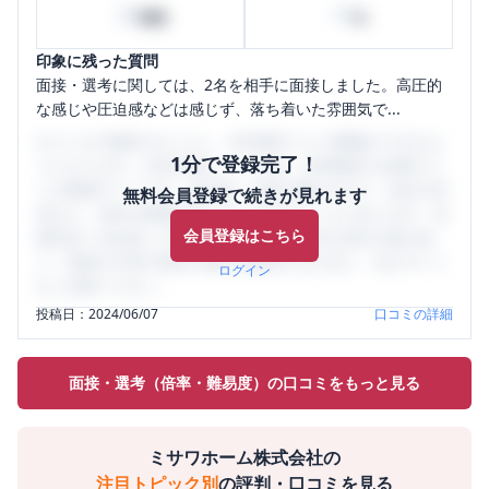
20
10
時間
%
印象に残った質問
面接・選考に関しては、2名を相手に面接しました。高圧的
な感じや圧迫感などは感じず、落ち着いた雰囲気で...
口コミを1投稿するごとに、30日間口コミの閲覧ができるよ
1分で登録完了！
うになります。SHEHUB(シーハブ)は、女性限定の企業口コ
ミの投稿サイトです。給与面・女性の働きやすさ・会社の評
無料会員登録で続きが見れます
判など、女性の転職は気にすべき点がたくさんあります。先
会員登録はこちら
輩社員（元社員）の口コミを通して、本当の会社の姿を知
り、将来の不安や現在の悩みを解消するために、ぜひサイト
ログイン
をご活用ください。
投稿日：
2024/06/07
口コミの詳細
面接・選考（倍率・難易度）の口コミをもっと見る
ミサワホーム株式会社
の
注目トピック別
の評判・口コミを見る