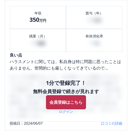
年収
賞与（年）
350
20
万円
万円
残業（月）
有休消化率
20
10
時間
%
良い点
ハラスメントに関しては、私自身は特に問題に思ったことは
ありません。世間的にも厳しくなってきているので...
口コミを1投稿するごとに、30日間口コミの閲覧ができるよ
1分で登録完了！
うになります。SHEHUB(シーハブ)は、女性限定の企業口コ
ミの投稿サイトです。給与面・女性の働きやすさ・会社の評
無料会員登録で続きが見れます
判など、女性の転職は気にすべき点がたくさんあります。先
会員登録はこちら
輩社員（元社員）の口コミを通して、本当の会社の姿を知
り、将来の不安や現在の悩みを解消するために、ぜひサイト
ログイン
をご活用ください。
投稿日：
2024/06/07
口コミの詳細