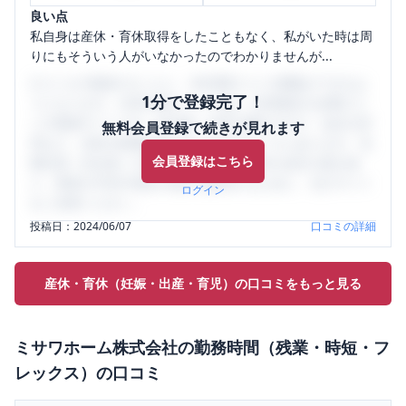
良い点
私自身は産休・育休取得をしたこともなく、私がいた時は周
りにもそういう人がいなかったのでわかりませんが...
口コミを1投稿するごとに、30日間口コミの閲覧ができるよ
1分で登録完了！
うになります。SHEHUB(シーハブ)は、女性限定の企業口コ
ミの投稿サイトです。給与面・女性の働きやすさ・会社の評
無料会員登録で続きが見れます
判など、女性の転職は気にすべき点がたくさんあります。先
会員登録はこちら
輩社員（元社員）の口コミを通して、本当の会社の姿を知
り、将来の不安や現在の悩みを解消するために、ぜひサイト
ログイン
をご活用ください。
投稿日：
2024/06/07
口コミの詳細
産休・育休（妊娠・出産・育児）の口コミをもっと見る
ミサワホーム株式会社
の
勤務時間（残業・時短・フ
レックス）
の口コミ