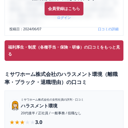
判など、女性の転職は気にすべき点がたくさんあります。先
会員登録はこちら
輩社員（元社員）の口コミを通して、本当の会社の姿を知
り、将来の不安や現在の悩みを解消するために、ぜひサイト
ログイン
をご活用ください。
投稿日：
2024/06/07
口コミの詳細
福利厚生・制度（各種手当・保険・研修）の口コミをもっと見
る
ミサワホーム株式会社
の
ハラスメント環境（離職
率・ブラック・退職理由）
の口コミ
ミサワホーム株式会社
の女性社員の評判・口コミ
ハラスメント環境
20代後半
/
正社員
/
一般事務
/
役職なし
★★★★★
★★★★★
3.0