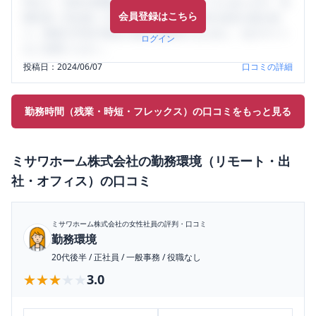
判など、女性の転職は気にすべき点がたくさんあります。先
会員登録はこちら
輩社員（元社員）の口コミを通して、本当の会社の姿を知
り、将来の不安や現在の悩みを解消するために、ぜひサイト
ログイン
をご活用ください。
投稿日：
2024/06/07
口コミの詳細
勤務時間（残業・時短・フレックス）の口コミをもっと見る
ミサワホーム株式会社
の
勤務環境（リモート・出
社・オフィス）
の口コミ
ミサワホーム株式会社
の女性社員の評判・口コミ
勤務環境
20代後半
/
正社員
/
一般事務
/
役職なし
★★★★★
★★★★★
3.0