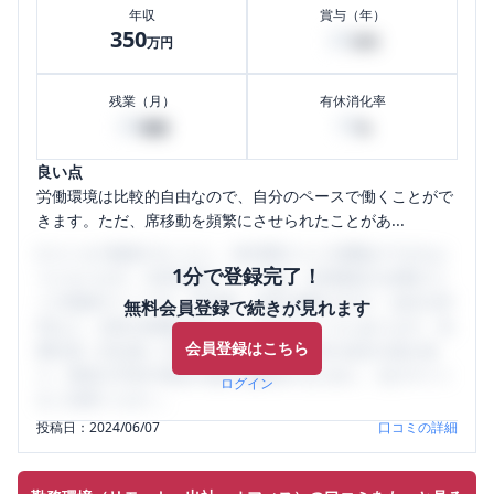
年収
賞与（年）
350
20
万円
万円
残業（月）
有休消化率
20
10
時間
%
良い点
労働環境は比較的自由なので、自分のペースで働くことがで
きます。ただ、席移動を頻繁にさせられたことがあ...
口コミを1投稿するごとに、30日間口コミの閲覧ができるよ
1分で登録完了！
うになります。SHEHUB(シーハブ)は、女性限定の企業口コ
ミの投稿サイトです。給与面・女性の働きやすさ・会社の評
無料会員登録で続きが見れます
判など、女性の転職は気にすべき点がたくさんあります。先
会員登録はこちら
輩社員（元社員）の口コミを通して、本当の会社の姿を知
り、将来の不安や現在の悩みを解消するために、ぜひサイト
ログイン
をご活用ください。
投稿日：
2024/06/07
口コミの詳細