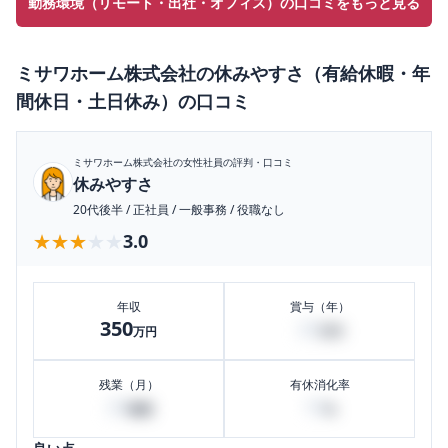
勤務環境（リモート・出社・オフィス）の口コミをもっと見る
ミサワホーム株式会社
の
休みやすさ（有給休暇・年
間休日・土日休み）
の口コミ
ミサワホーム株式会社
の女性社員の評判・口コミ
休みやすさ
20代後半
/
正社員
/
一般事務
/
役職なし
★★★★★
★★★★★
3.0
年収
賞与（年）
350
20
万円
万円
残業（月）
有休消化率
20
10
時間
%