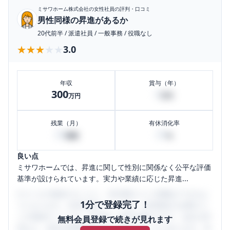
ミサワホーム株式会社
の女性社員の評判・口コミ
男性同様の昇進があるか
20代前半
/
派遣社員
/
一般事務
/
役職なし
★★★★★
★★★★★
3.0
年収
賞与（年）
300
0
万円
万円
残業（月）
有休消化率
20
20
時間
%
良い点
ミサワホームでは、昇進に関して性別に関係なく公平な評価
基準が設けられています。実力や業績に応じた昇進...
口コミを1投稿するごとに、30日間口コミの閲覧ができるよ
1分で登録完了！
うになります。SHEHUB(シーハブ)は、女性限定の企業口コ
ミの投稿サイトです。給与面・女性の働きやすさ・会社の評
無料会員登録で続きが見れます
判など、女性の転職は気にすべき点がたくさんあります。先