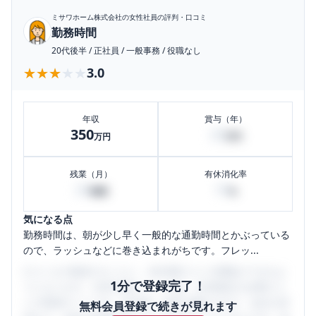
ミサワホーム株式会社
の女性社員の評判・口コミ
勤務時間
20代後半
/
正社員
/
一般事務
/
役職なし
★★★★★
★★★★★
3.0
年収
賞与（年）
350
20
万円
万円
残業（月）
有休消化率
20
10
時間
%
気になる点
勤務時間は、朝が少し早く一般的な通勤時間とかぶっている
ので、ラッシュなどに巻き込まれがちです。フレッ...
口コミを1投稿するごとに、30日間口コミの閲覧ができるよ
1分で登録完了！
うになります。SHEHUB(シーハブ)は、女性限定の企業口コ
ミの投稿サイトです。給与面・女性の働きやすさ・会社の評
無料会員登録で続きが見れます