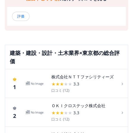
評価
建築・建設・設計・土木
業界×
東京都
の総合評
価
株式会社ＮＴＴファシリティーズ
♚
›
★
★
★
★
★
3.3
1
口コミ (
12
)
ＯＫＩクロステック株式会社
♚
›
★
★
★
★
★
3.3
2
口コミ (
12
)