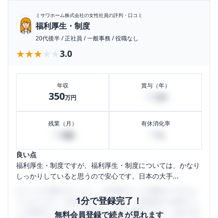
ミサワホーム株式会社
の女性社員の評判・口コミ
福利厚生・制度
20代後半
/
正社員
/
一般事務
/
役職なし
★★★★★
★★★★★
3.0
年収
賞与（年）
350
20
万円
万円
残業（月）
有休消化率
20
10
時間
%
良い点
福利厚生・制度ですが、福利厚生・制度については、かなり
しっかりしていると思うので安心です。日本の大手...
口コミを1投稿するごとに、30日間口コミの閲覧ができるよ
1分で登録完了！
うになります。SHEHUB(シーハブ)は、女性限定の企業口コ
ミの投稿サイトです。給与面・女性の働きやすさ・会社の評
無料会員登録で続きが見れます