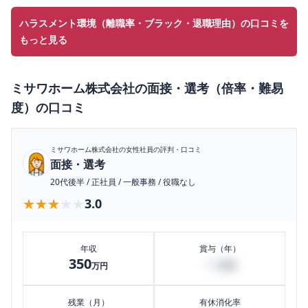
ハラスメント環境（離職率・ブラック・退職理由）の口コミを
もっと見る
ミサワホーム株式会社
の
面接・選考（倍率・難易
度）
の口コミ
ミサワホーム株式会社
の女性社員の評判・口コミ
面接・選考
20代後半
/
正社員
/
一般事務
/
役職なし
★★★★★
★★★★★
3.0
年収
賞与（年）
350
20
万円
万円
残業（月）
有休消化率