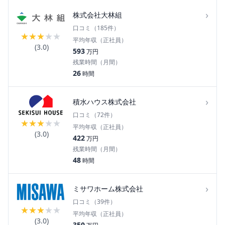
›
株式会社大林組
口コミ（
185
件）
★
★
★
★
★
平均年収（正社員）
(
3.0
)
593
万円
残業時間（月間）
26
時間
›
積水ハウス株式会社
口コミ（
72
件）
★
★
★
★
★
平均年収（正社員）
(
3.0
)
422
万円
残業時間（月間）
48
時間
›
ミサワホーム株式会社
口コミ（
39
件）
★
★
★
★
★
平均年収（正社員）
(
3.0
)
350