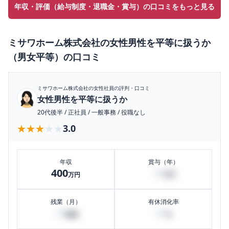
年収・評価（給与制度・退職金・賞与）の口コミをもっと見る
ミサワホーム株式会社
の
女性男性を平等に扱うか
（男女平等）
の口コミ
ミサワホーム株式会社
の女性社員の評判・口コミ
女性男性を平等に扱うか
20代後半
/
正社員
/
一般事務
/
役職なし
★★★★★
★★★★★
3.0
年収
賞与（年）
400
10
万円
万円
残業（月）
有休消化率
10
50
時間
%