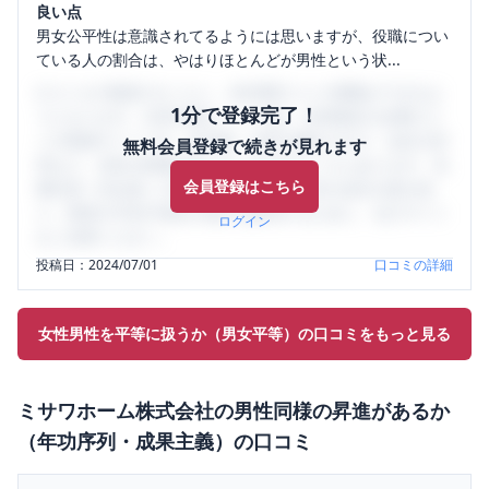
良い点
男女公平性は意識されてるようには思いますが、役職につい
ている人の割合は、やはりほとんどが男性という状...
口コミを1投稿するごとに、30日間口コミの閲覧ができるよ
1分で登録完了！
うになります。SHEHUB(シーハブ)は、女性限定の企業口コ
ミの投稿サイトです。給与面・女性の働きやすさ・会社の評
無料会員登録で続きが見れます
判など、女性の転職は気にすべき点がたくさんあります。先
会員登録はこちら
輩社員（元社員）の口コミを通して、本当の会社の姿を知
り、将来の不安や現在の悩みを解消するために、ぜひサイト
ログイン
をご活用ください。
投稿日：
2024/07/01
口コミの詳細
女性男性を平等に扱うか（男女平等）の口コミをもっと見る
ミサワホーム株式会社
の
男性同様の昇進があるか
（年功序列・成果主義）
の口コミ