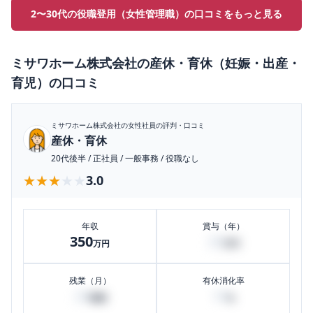
2〜30代の役職登用（女性管理職）の口コミをもっと見る
ミサワホーム株式会社
の
産休・育休（妊娠・出産・
育児）
の口コミ
ミサワホーム株式会社
の女性社員の評判・口コミ
産休・育休
20代後半
/
正社員
/
一般事務
/
役職なし
★★★★★
★★★★★
3.0
年収
賞与（年）
350
20
万円
万円
残業（月）
有休消化率
20
10
時間
%