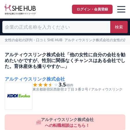
ログイン・会員登録
検索
女性の会社の評判・口コミ SHE HUB
>
アルティウスリンク株式会社の女性の評
アルティウスリンク株式会社「他の女性に自分の会社を勧
めたいかですが、性別に関係なくチャンスはある会社でし
た。育休産休も撮りやすか...」
アルティウスリンク株式会社
★★★★★
★★★★★
3.5
48
件
東京都
新宿区
西新宿２丁目３番２号
/
アルティウスリンク
アルティウスリンク株式会社
への転職相談はこちら！