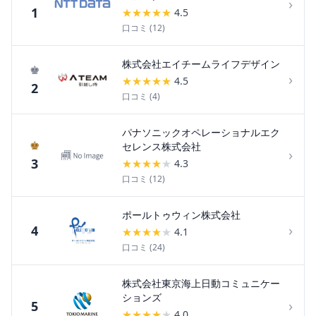
›
1
★
★
★
★
★
4.5
口コミ (
12
)
株式会社エイチームライフデザイン
♚
›
★
★
★
★
★
4.5
2
口コミ (
4
)
パナソニックオペレーショナルエク
♚
セレンス株式会社
›
3
★
★
★
★
★
4.3
口コミ (
12
)
ポールトゥウィン株式会社
›
4
★
★
★
★
★
4.1
口コミ (
24
)
株式会社東京海上日動コミュニケー
ションズ
›
5
★
★
★
★
★
4.0