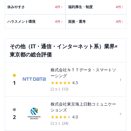
休みやすさ
4
件
福利厚生・制度
4
件
ハラスメント環境
4
件
面接・選考
4
件
その他（IT・通信・インターネット系）
業界×
東京都
の総合評価
株式会社ＮＴＴデータ・スマートソ
♚
ーシング
›
1
★
★
★
★
★
4.5
口コミ (
12
)
株式会社東京海上日動コミュニケー
♚
ションズ
›
2
★
★
★
★
★
4.0
口コミ (
24
)