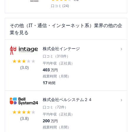
口コミ (
24
)
その他（IT・通信・インターネット系）
業界の他の企
業を見る
›
株式会社インテージ
口コミ（
310
件）
★
★
★
★
★
平均年収（正社員）
(
3.0
)
403
万円
残業時間（月間）
17
時間
›
株式会社ベルシステム２４
口コミ（
72
件）
★
★
★
★
★
平均年収（正社員）
(
3.8
)
200
万円
残業時間（月間）