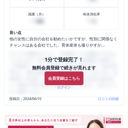
残業（月）
有休消化率
20
90
時間
%
良い点
他の女性に自分の会社を勧めたいかですが、性別に関係なく
チャンスはある会社でした。育休産休も撮りやすか...
口コミを1投稿するごとに、30日間口コミの閲覧ができるよ
1分で登録完了！
うになります。SHEHUB(シーハブ)は、女性限定の企業口コ
ミの投稿サイトです。給与面・女性の働きやすさ・会社の評
無料会員登録で続きが見れます
判など、女性の転職は気にすべき点がたくさんあります。先
会員登録はこちら
輩社員（元社員）の口コミを通して、本当の会社の姿を知
り、将来の不安や現在の悩みを解消するために、ぜひサイト
ログイン
をご活用ください。
投稿日：
2024/06/10
口コミの詳細