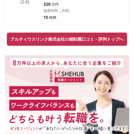
(
2.6
)
320
万円
残業時間（月間）
15
時間
アルティウスリンク株式会社の就転職口コミ・評判トップへ