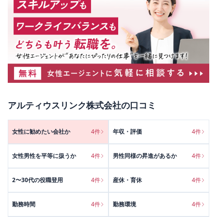
アルティウスリンク株式会社
の口コミ
女性に勧めたい会社か
4
件
年収・評価
4
件
女性男性を平等に扱うか
4
件
男性同様の昇進があるか
4
件
2〜30代の役職登用
4
件
産休・育休
4
件
勤務時間
4
件
勤務環境
4
件