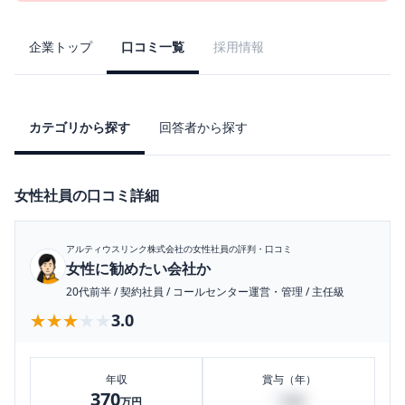
企業トップ
口コミ一覧
採用情報
カテゴリから探す
回答者から探す
女性社員の口コミ詳細
アルティウスリンク株式会社
の女性社員の評判・口コミ
女性に勧めたい会社か
20代前半
/
契約社員
/
コールセンター運営・管理
/
主任級
★★★★★
★★★★★
3.0
年収
賞与（年）
370
0
万円
万円