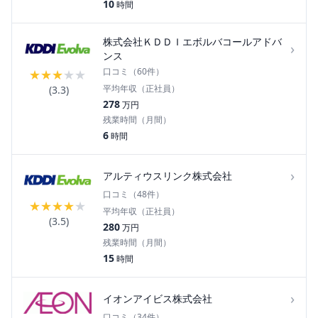
10
時間
株式会社ＫＤＤＩエボルバコールアドバ
›
ンス
口コミ（
60
件）
★
★
★
★
★
平均年収（正社員）
(
3.3
)
278
万円
残業時間（月間）
6
時間
›
アルティウスリンク株式会社
口コミ（
48
件）
★
★
★
★
★
平均年収（正社員）
(
3.5
)
280
万円
残業時間（月間）
15
時間
›
イオンアイビス株式会社
口コミ（
34
件）