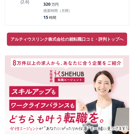
(
2.6
)
320
万円
残業時間（月間）
15
時間
アルティウスリンク株式会社の就転職口コミ・評判トップへ