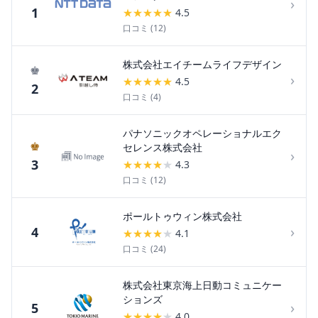
›
1
★
★
★
★
★
4.5
口コミ (
12
)
株式会社エイチームライフデザイン
♚
›
★
★
★
★
★
4.5
2
口コミ (
4
)
パナソニックオペレーショナルエク
♚
セレンス株式会社
›
3
★
★
★
★
★
4.3
口コミ (
12
)
ポールトゥウィン株式会社
›
4
★
★
★
★
★
4.1
口コミ (
24
)
株式会社東京海上日動コミュニケー
ションズ
›
5
★
★
★
★
★
4.0