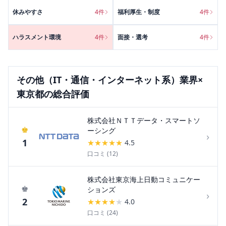
休みやすさ
4
件
福利厚生・制度
4
件
ハラスメント環境
4
件
面接・選考
4
件
その他（IT・通信・インターネット系）
業界×
東京都
の総合評価
株式会社ＮＴＴデータ・スマートソ
♚
ーシング
›
1
★
★
★
★
★
4.5
口コミ (
12
)
株式会社東京海上日動コミュニケー
♚
ションズ
›
2
★
★
★
★
★
4.0
口コミ (
24
)