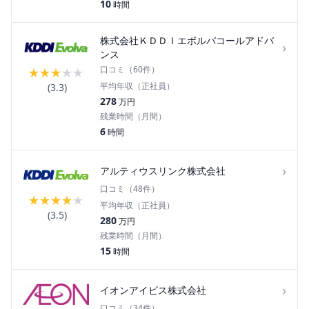
10
時間
株式会社ＫＤＤＩエボルバコールアドバ
›
ンス
口コミ（
60
件）
★
★
★
★
★
平均年収（正社員）
(
3.3
)
278
万円
残業時間（月間）
6
時間
›
アルティウスリンク株式会社
口コミ（
48
件）
★
★
★
★
★
平均年収（正社員）
(
3.5
)
280
万円
残業時間（月間）
15
時間
›
イオンアイビス株式会社
口コミ（
34
件）