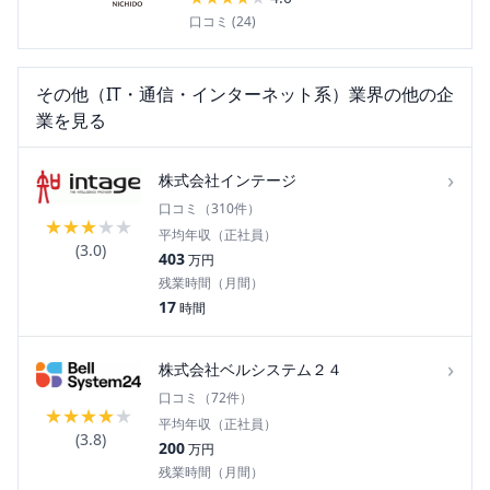
口コミ (
24
)
その他（IT・通信・インターネット系）
業界の他の企
業を見る
›
株式会社インテージ
口コミ（
310
件）
★
★
★
★
★
平均年収（正社員）
(
3.0
)
403
万円
残業時間（月間）
17
時間
›
株式会社ベルシステム２４
口コミ（
72
件）
★
★
★
★
★
平均年収（正社員）
(
3.8
)
200
万円
残業時間（月間）