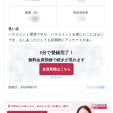
残業（月）
有休消化率
20
90
時間
%
良い点
ハラスメント環境ですが、ハラスメントを感じたことはない
です。もしあったとしても定期的にアンケートがあ...
口コミを1投稿するごとに、30日間口コミの閲覧ができるよ
1分で登録完了！
うになります。SHEHUB(シーハブ)は、女性限定の企業口コ
ミの投稿サイトです。給与面・女性の働きやすさ・会社の評
無料会員登録で続きが見れます
判など、女性の転職は気にすべき点がたくさんあります。先
会員登録はこちら
輩社員（元社員）の口コミを通して、本当の会社の姿を知
り、将来の不安や現在の悩みを解消するために、ぜひサイト
ログイン
をご活用ください。
投稿日：
2024/06/10
口コミの詳細