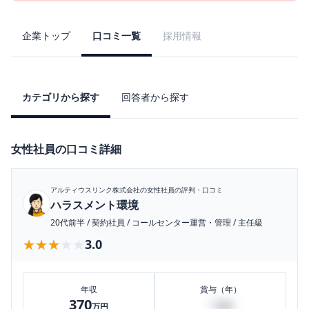
企業トップ
口コミ一覧
採用情報
カテゴリから探す
回答者から探す
女性社員の口コミ詳細
アルティウスリンク株式会社
の女性社員の評判・口コミ
ハラスメント環境
20代前半
/
契約社員
/
コールセンター運営・管理
/
主任級
★★★★★
★★★★★
3.0
年収
賞与（年）
370
0
万円
万円