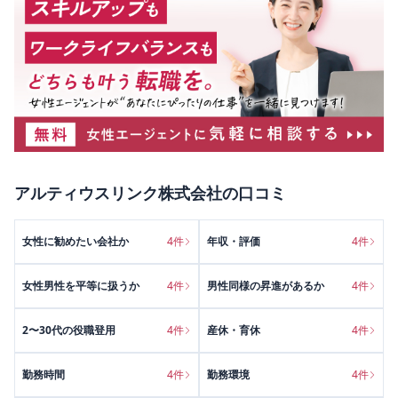
アルティウスリンク株式会社
の口コミ
女性に勧めたい会社か
4
件
年収・評価
4
件
女性男性を平等に扱うか
4
件
男性同様の昇進があるか
4
件
2〜30代の役職登用
4
件
産休・育休
4
件
勤務時間
4
件
勤務環境
4
件