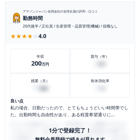
アマゾンジャパン合同会社
の女性社員の評判・口コミ
勤務時間
20代後半
/
正社員
/
生産管理・品質管理(機械)
/
役職なし
★★★★★
★★★★★
4.0
年収
賞与（年）
200
0
万円
万円
残業（月）
有休消化率
30
30
時間
%
良い点
私の場合、日勤だったので、とてもちょうどいい時間帯でし
た。出勤時間も自由性があり、ある程度希望通りに...
口コミを1投稿するごとに、30日間口コミの閲覧ができるよ
1分で登録完了！
うになります。SHEHUB(シーハブ)は、女性限定の企業口コ
ミの投稿サイトです。給与面・女性の働きやすさ・会社の評
無料会員登録で続きが見れます