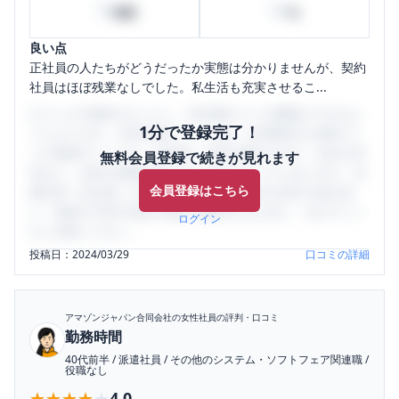
10
50
時間
%
良い点
正社員の人たちがどうだったか実態は分かりませんが、契約
社員はほぼ残業なしでした。私生活も充実させるこ...
口コミを1投稿するごとに、30日間口コミの閲覧ができるよ
1分で登録完了！
うになります。SHEHUB(シーハブ)は、女性限定の企業口コ
ミの投稿サイトです。給与面・女性の働きやすさ・会社の評
無料会員登録で続きが見れます
判など、女性の転職は気にすべき点がたくさんあります。先
会員登録はこちら
輩社員（元社員）の口コミを通して、本当の会社の姿を知
り、将来の不安や現在の悩みを解消するために、ぜひサイト
ログイン
をご活用ください。
投稿日：
2024/03/29
口コミの詳細
アマゾンジャパン合同会社
の女性社員の評判・口コミ
勤務時間
40代前半
/
派遣社員
/
その他のシステム・ソフトフェア関連職
/
役職なし
★★★★★
★★★★★
4.0