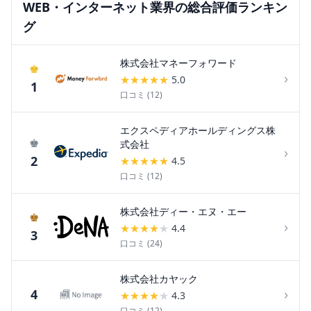
WEB・インターネット
業界の総合評価ランキン
グ
株式会社マネーフォワード
♚
›
★
★
★
★
★
5.0
1
口コミ (
12
)
エクスペディアホールディングス株
♚
式会社
›
2
★
★
★
★
★
4.5
口コミ (
12
)
株式会社ディー・エヌ・エー
♚
›
★
★
★
★
★
4.4
3
口コミ (
24
)
株式会社カヤック
›
4
★
★
★
★
★
4.3
口コミ (
12
)