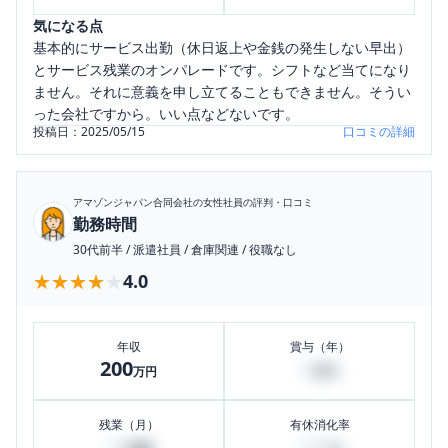
気になる点
基本的にサービス出勤（休日返上や金銭の発生しない早出）
とサービス残業のオンパレードです。シフトなど当てになり
ません。それに意義を申し立てることもできません。そうい
った会社ですから。いい点などないです。
投稿日：
2025/05/15
口コミの詳細
アマゾンジャパン合同会社
の女性社員の評判・口コミ
勤務時間
30代前半
/
派遣社員
/
倉庫関連
/
役職なし
★★★★★
★★★★★
4.0
年収
賞与（年）
200
0
万円
万円
残業（月）
有休消化率
10
100