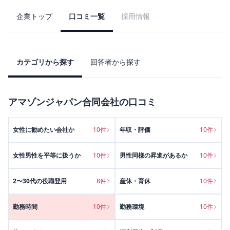
企業トップ
口コミ一覧
採用情報
カテゴリから探す
回答者から探す
アマゾンジャパン合同会社
の口コミ
女性に勧めたい会社か
10
件
年収・評価
10
件
女性男性を平等に扱うか
10
件
男性同様の昇進があるか
10
件
2〜30代の役職登用
8
件
産休・育休
10
件
勤務時間
10
件
勤務環境
10
件