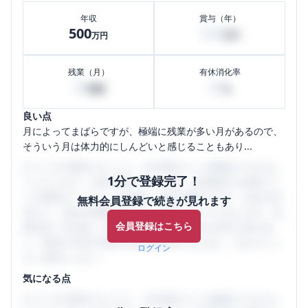
年収
賞与（年）
500
200
万円
万円
残業（月）
有休消化率
40
40
時間
%
良い点
月によってまばらですが、極端に残業が多い月があるので、
そういう月は体力的にしんどいと感じることもあり...
口コミを1投稿するごとに、30日間口コミの閲覧ができるよ
1分で登録完了！
うになります。SHEHUB(シーハブ)は、女性限定の企業口コ
ミの投稿サイトです。給与面・女性の働きやすさ・会社の評
無料会員登録で続きが見れます
判など、女性の転職は気にすべき点がたくさんあります。先
会員登録はこちら
輩社員（元社員）の口コミを通して、本当の会社の姿を知
り、将来の不安や現在の悩みを解消するために、ぜひサイト
ログイン
をご活用ください。
気になる点
口コミを1投稿するごとに、30日間口コミの閲覧ができるよ