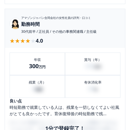
アマゾンジャパン合同会社
の女性社員の評判・口コミ
勤務時間
30代前半
/
正社員
/
その他の事務関連職
/
主任級
★★★★★
★★★★★
4.0
年収
賞与（年）
300
100
万円
万円
残業（月）
有休消化率
0
50
時間
%
良い点
時短勤務で就業している人は、残業を一切しなくてよい社風
がとても良かったです。育休復帰後の時短勤務で残...
口コミを1投稿するごとに、30日間口コミの閲覧ができるよ
1分で登録完了！
うになります。SHEHUB(シーハブ)は、女性限定の企業口コ