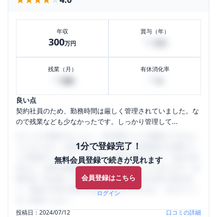
年収
賞与（年）
300
50
万円
万円
残業（月）
有休消化率
10
10
時間
%
良い点
契約社員のため、勤務時間は厳しく管理されていました。な
ので残業なども少なかったです。しっかり管理して...
口コミを1投稿するごとに、30日間口コミの閲覧ができるよ
1分で登録完了！
うになります。SHEHUB(シーハブ)は、女性限定の企業口コ
ミの投稿サイトです。給与面・女性の働きやすさ・会社の評
無料会員登録で続きが見れます
判など、女性の転職は気にすべき点がたくさんあります。先
会員登録はこちら
輩社員（元社員）の口コミを通して、本当の会社の姿を知
り、将来の不安や現在の悩みを解消するために、ぜひサイト
ログイン
をご活用ください。
投稿日：
2024/07/12
口コミの詳細