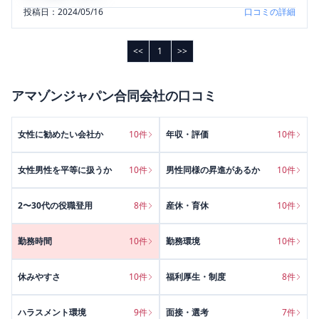
投稿日：
2024/05/16
口コミの詳細
<<
1
>>
アマゾンジャパン合同会社
の口コミ
女性に勧めたい会社か
10
件
年収・評価
10
件
女性男性を平等に扱うか
10
件
男性同様の昇進があるか
10
件
2〜30代の役職登用
8
件
産休・育休
10
件
勤務時間
10
件
勤務環境
10
件
休みやすさ
10
件
福利厚生・制度
8
件
ハラスメント環境
9
件
面接・選考
7
件