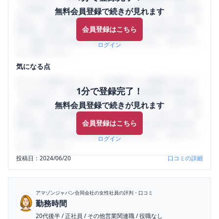
ミの投稿サイトです。給与面・女性の働きやすさ・会社の評
無料会員登録で続きが見れます
判など、女性の転職は気にすべき点がたくさんあります。先
会員登録はこちら
輩社員（元社員）の口コミを通して、本当の会社の姿を知
り、将来の不安や現在の悩みを解消するために、ぜひサイト
ログイン
をご活用ください。
気になる点
口コミを1投稿するごとに、30日間口コミの閲覧ができるよ
1分で登録完了！
うになります。SHEHUB(シーハブ)は、女性限定の企業口コ
ミの投稿サイトです。給与面・女性の働きやすさ・会社の評
無料会員登録で続きが見れます
判など、女性の転職は気にすべき点がたくさんあります。先
会員登録はこちら
輩社員（元社員）の口コミを通して、本当の会社の姿を知
り、将来の不安や現在の悩みを解消するために、ぜひサイト
ログイン
をご活用ください。
投稿日：
2024/06/20
口コミの詳細
アマゾンジャパン合同会社
の女性社員の評判・口コミ
勤務時間
20代後半
/
正社員
/
その他営業関連職
/
役職なし