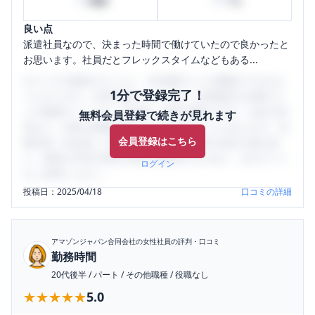
時間
%
良い点
派遣社員なので、決まった時間で働けていたので良かったと
お思います。社員だとフレックスタイムなどもある...
口コミを1投稿するごとに、30日間口コミの閲覧ができるよ
1分で登録完了！
うになります。SHEHUB(シーハブ)は、女性限定の企業口コ
ミの投稿サイトです。給与面・女性の働きやすさ・会社の評
無料会員登録で続きが見れます
判など、女性の転職は気にすべき点がたくさんあります。先
会員登録はこちら
輩社員（元社員）の口コミを通して、本当の会社の姿を知
り、将来の不安や現在の悩みを解消するために、ぜひサイト
ログイン
をご活用ください。
投稿日：
2025/04/18
口コミの詳細
アマゾンジャパン合同会社
の女性社員の評判・口コミ
勤務時間
20代後半
/
パート
/
その他職種
/
役職なし
★★★★★
★★★★★
5.0