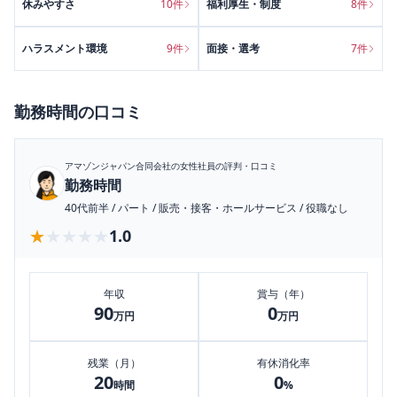
休みやすさ
10
件
福利厚生・制度
8
件
ハラスメント環境
9
件
面接・選考
7
件
勤務時間
の口コミ
アマゾンジャパン合同会社
の女性社員の評判・口コミ
勤務時間
40代前半
/
パート
/
販売・接客・ホールサービス
/
役職なし
★★★★★
★★★★★
1.0
年収
賞与（年）
90
0
万円
万円
残業（月）
有休消化率
20
0
時間
%