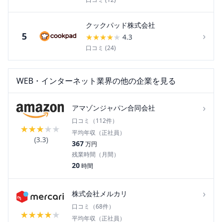
クックパッド株式会社
›
5
★
★
★
★
★
4.3
口コミ (
24
)
WEB・インターネット
業界の他の企業を見る
›
アマゾンジャパン合同会社
口コミ（
112
件）
★
★
★
★
★
平均年収（正社員）
(
3.3
)
367
万円
残業時間（月間）
20
時間
›
株式会社メルカリ
口コミ（
68
件）
★
★
★
★
★
平均年収（正社員）