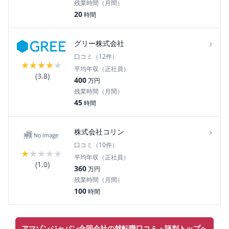
残業時間（月間）
20
時間
›
グリー株式会社
口コミ（
12
件）
★
★
★
★
★
平均年収（正社員）
(
3.8
)
400
万円
残業時間（月間）
45
時間
›
株式会社コリン
口コミ（
10
件）
★
★
★
★
★
平均年収（正社員）
(
1.0
)
360
万円
残業時間（月間）
100
時間
アマゾンジャパン合同会社の就転職口コミ・評判トップへ