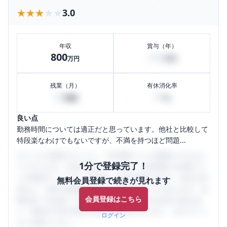
★★★★★
★★★★★
3.0
年収
賞与（年）
800
100
万円
万円
残業（月）
有休消化率
20
30
時間
%
良い点
勤務時間については適正だと思っています。他社と比較して
特段楽なわけでもないですが、不満を持つほど問題...
口コミを1投稿するごとに、30日間口コミの閲覧ができるよ
1分で登録完了！
うになります。SHEHUB(シーハブ)は、女性限定の企業口コ
ミの投稿サイトです。給与面・女性の働きやすさ・会社の評
無料会員登録で続きが見れます
判など、女性の転職は気にすべき点がたくさんあります。先
会員登録はこちら
輩社員（元社員）の口コミを通して、本当の会社の姿を知
り、将来の不安や現在の悩みを解消するために、ぜひサイト
ログイン
をご活用ください。