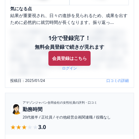
気になる点
結果が重要視され、日々の進捗を見られるため、成果を出す
ために必然的に就労時間が長くなります。振り返っ...
口コミを1投稿するごとに、30日間口コミの閲覧ができるよ
1分で登録完了！
うになります。SHEHUB(シーハブ)は、女性限定の企業口コ
ミの投稿サイトです。給与面・女性の働きやすさ・会社の評
無料会員登録で続きが見れます
判など、女性の転職は気にすべき点がたくさんあります。先
会員登録はこちら
輩社員（元社員）の口コミを通して、本当の会社の姿を知
り、将来の不安や現在の悩みを解消するために、ぜひサイト
ログイン
をご活用ください。
投稿日：
2025/01/24
口コミの詳細
アマゾンジャパン合同会社
の女性社員の評判・口コミ
勤務時間
20代後半
/
正社員
/
その他経営企画関連職
/
役職なし
★★★★★
★★★★★
3.0