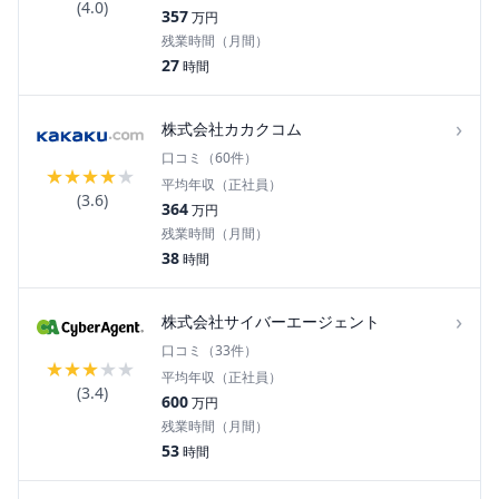
(
4.0
)
357
万円
残業時間（月間）
27
時間
›
株式会社カカクコム
口コミ（
60
件）
★
★
★
★
★
平均年収（正社員）
(
3.6
)
364
万円
残業時間（月間）
38
時間
›
株式会社サイバーエージェント
口コミ（
33
件）
★
★
★
★
★
平均年収（正社員）
(
3.4
)
600
万円
残業時間（月間）
53
時間