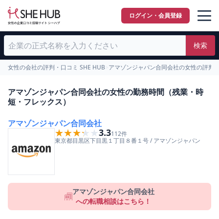
ログイン・会員登録
検索
女性の会社の評判・口コミ SHE HUB
>
アマゾンジャパン合同会社の女性の評判
アマゾンジャパン合同会社の女性の勤務時間（残業・時
短・フレックス）
アマゾンジャパン合同会社
★★★★★
★★★★★
3.3
112
件
東京都
目黒区
下目黒１丁目８番１号
/
アマゾンジャパン
アマゾンジャパン合同会社
への転職相談はこちら！