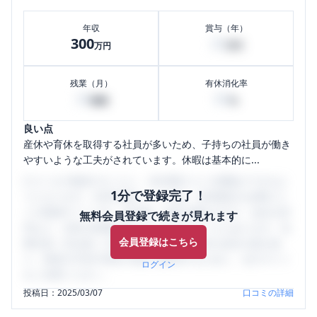
年収
賞与（年）
300
20
万円
万円
残業（月）
有休消化率
30
80
時間
%
良い点
産休や育休を取得する社員が多いため、子持ちの社員が働き
やすいような工夫がされています。休暇は基本的に...
口コミを1投稿するごとに、30日間口コミの閲覧ができるよ
1分で登録完了！
うになります。SHEHUB(シーハブ)は、女性限定の企業口コ
ミの投稿サイトです。給与面・女性の働きやすさ・会社の評
無料会員登録で続きが見れます
判など、女性の転職は気にすべき点がたくさんあります。先
会員登録はこちら
輩社員（元社員）の口コミを通して、本当の会社の姿を知
り、将来の不安や現在の悩みを解消するために、ぜひサイト
ログイン
をご活用ください。
投稿日：
2025/03/07
口コミの詳細