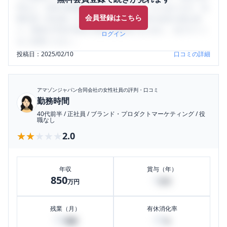
判など、女性の転職は気にすべき点がたくさんあります。先
会員登録はこちら
輩社員（元社員）の口コミを通して、本当の会社の姿を知
り、将来の不安や現在の悩みを解消するために、ぜひサイト
ログイン
をご活用ください。
投稿日：
2025/02/10
口コミの詳細
アマゾンジャパン合同会社
の女性社員の評判・口コミ
勤務時間
40代前半
/
正社員
/
ブランド・プロダクトマーケティング
/
役
職なし
★★★★★
★★★★★
2.0
年収
賞与（年）
850
0
万円
万円
残業（月）
有休消化率
50
80
時間
%