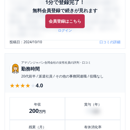
1分で登録完了！
うになります。SHEHUB(シーハブ)は、女性限定の企業口コ
ミの投稿サイトです。給与面・女性の働きやすさ・会社の評
無料会員登録で続きが見れます
判など、女性の転職は気にすべき点がたくさんあります。先
会員登録はこちら
輩社員（元社員）の口コミを通して、本当の会社の姿を知
り、将来の不安や現在の悩みを解消するために、ぜひサイト
ログイン
をご活用ください。
投稿日：
2024/10/10
口コミの詳細
アマゾンジャパン合同会社
の女性社員の評判・口コミ
勤務時間
20代前半
/
派遣社員
/
その他の事務関連職
/
役職なし
★★★★★
★★★★★
4.0
年収
賞与（年）
200
50
万円
万円
残業（月）
有休消化率