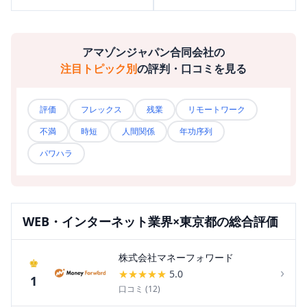
アマゾンジャパン合同会社
の
注目トピック別
の評判・口コミを見る
評価
フレックス
残業
リモートワーク
不満
時短
人間関係
年功序列
パワハラ
WEB・インターネット
業界×
東京都
の総合評価
株式会社マネーフォワード
♚
›
★
★
★
★
★
5.0
1
口コミ (
12
)