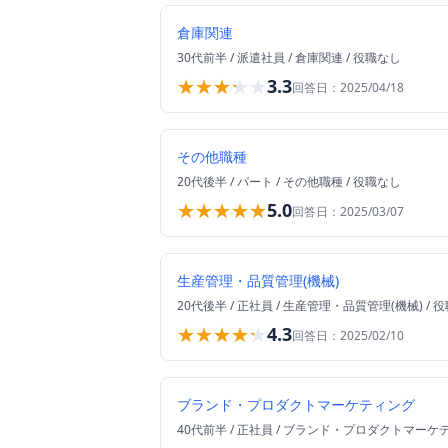
倉庫関連
30代前半
/
派遣社員
/
倉庫関連
/
役職なし
★★★★★
★★★★★
3.3
回答日：
2025/04/18
その他職種
20代後半
/
パート
/
その他職種
/
役職なし
★★★★★
★★★★★
5.0
回答日：
2025/03/07
生産管理・品質管理(機械)
20代後半
/
正社員
/
生産管理・品質管理(機械)
/
役
★★★★★
★★★★★
4.3
回答日：
2025/02/10
ブランド・プロダクトマーケティング
40代前半
/
正社員
/
ブランド・プロダクトマーケ