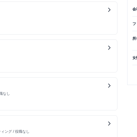
会
フ
所
女
職なし
ティング
/
役職なし