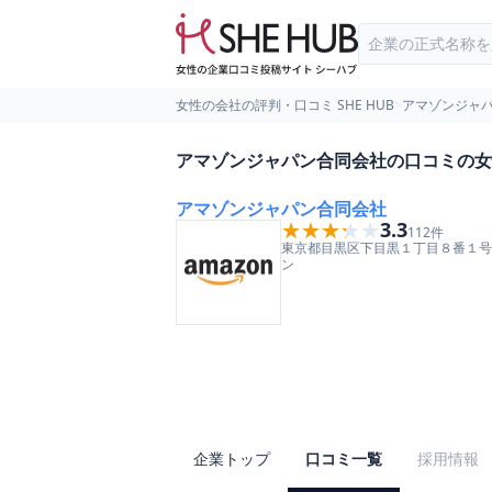
女性の会社の評判・口コミ SHE HUB
>
アマゾンジャ
アマゾンジャパン合同会社の口コミの女
アマゾンジャパン合同会社
★★★★★
★★★★★
3.3
112
件
東京都
目黒区
下目黒１丁目８番１号
ン
企業トップ
口コミ一覧
採用情報