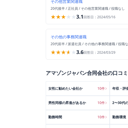
その他営業関連職
20代後半
/
正社員
/
その他営業関連職
/
役職なし
★★★★★
★★★★★
3.1
回答日：
2024/05/16
その他の事務関連職
20代前半
/
派遣社員
/
その他の事務関連職
/
役職
★★★★★
★★★★★
3.6
回答日：
2024/03/29
アマゾンジャパン合同会社
の口コミ
女性に勧めたい会社か
10
件
年収・評
男性同様の昇進があるか
10
件
2〜30代
勤務時間
10
件
勤務環境