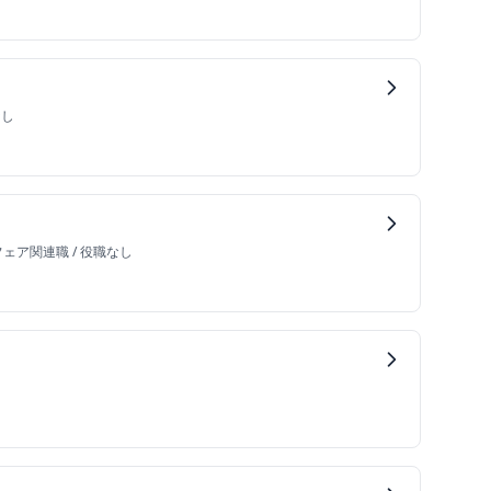
なし
フェア関連職
/
役職なし