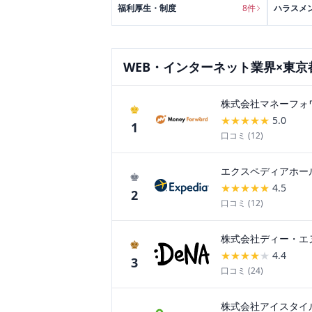
福利厚生・制度
8
件
ハラスメ
WEB・インターネット
業界×
東京
株式会社マネーフォ
♚
★
★
★
★
★
5.0
1
口コミ (
12
)
エクスペディアホー
♚
★
★
★
★
★
4.5
2
口コミ (
12
)
株式会社ディー・エ
♚
★
★
★
★
★
4.4
3
口コミ (
24
)
株式会社アイスタイ