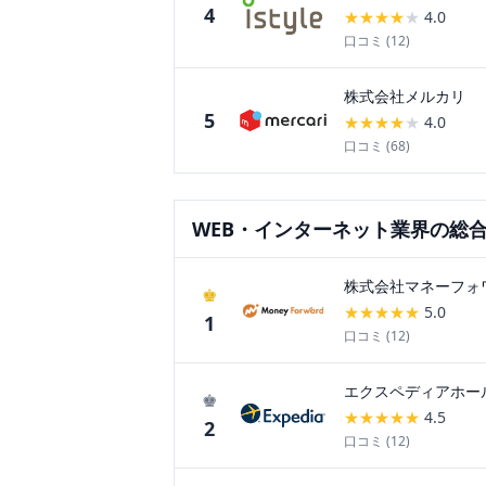
4
★
★
★
★
★
4.0
口コミ (
12
)
株式会社メルカリ
5
★
★
★
★
★
4.0
口コミ (
68
)
WEB・インターネット
業界の総
株式会社マネーフォ
♚
★
★
★
★
★
5.0
1
口コミ (
12
)
エクスペディアホー
♚
★
★
★
★
★
4.5
2
口コミ (
12
)