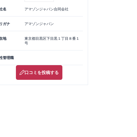
社名
アマゾンジャパン合同会社
リガナ
アマゾンジャパン
在地
東京都
目黒区
下目黒１丁目８番１
号
性管理職
口コミを投稿する