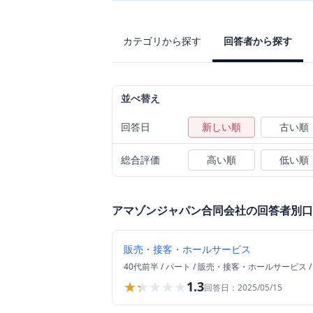
カテゴリから探す
回答者から探す
並べ替え
回答日
新しい順
古い順
総合評価
高い順
低い順
アマゾンジャパン合同会社
の回答者別口
販売・接客・ホールサービス
40代前半
/
パート
/
販売・接客・ホールサービス
★★★★★
★★★★★
1.3
回答日：
2025/05/15