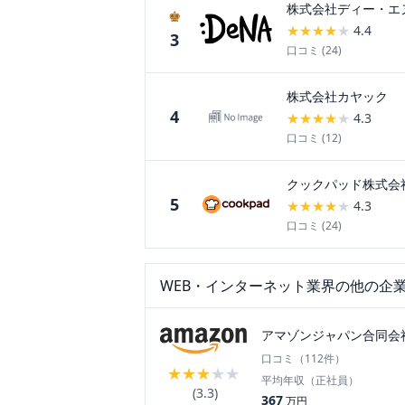
株式会社ディー・エ
♚
★
★
★
★
★
4.4
3
口コミ (
24
)
株式会社カヤック
4
★
★
★
★
★
4.3
口コミ (
12
)
クックパッド株式会
5
★
★
★
★
★
4.3
口コミ (
24
)
WEB・インターネット
業界の他の企
アマゾンジャパン合同会
口コミ（
112
件）
★
★
★
★
★
平均年収（正社員）
(
3.3
)
367
万円