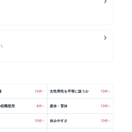
なし
価
10
件
女性男性を平等に扱うか
10
件
の役職登用
8
件
産休・育休
10
件
10
件
休みやすさ
10
件