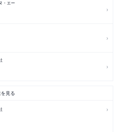
ヌ・エー
›
›
社
›
業を見る
›
社