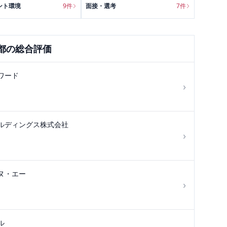
ント環境
9
件
面接・選考
7
件
都
の総合評価
ワード
›
ルディングス株式会社
›
ヌ・エー
›
ル