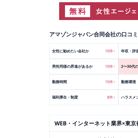
アマゾンジャパン合同会社
の口コミ
女性に勧めたい会社か
10
件
年収・評
男性同様の昇進があるか
10
件
2〜30代
勤務時間
10
件
勤務環境
福利厚生・制度
8
件
ハラスメ
WEB・インターネット
業界×
東京