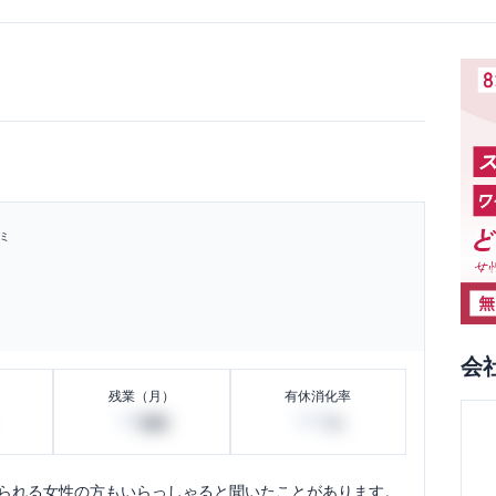
ミ
会
残業（月）
有休消化率
10
100
時間
%
おられる女性の方もいらっしゃると聞いたことがあります。