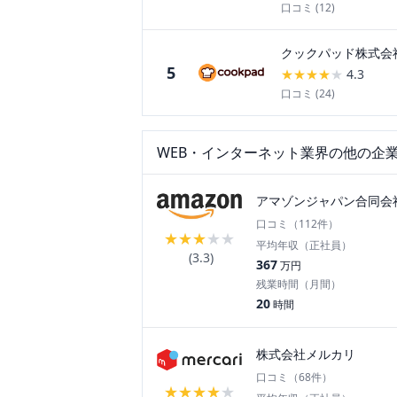
口コミ (
12
)
クックパッド株式会
5
★
★
★
★
★
4.3
口コミ (
24
)
WEB・インターネット
業界の他の企
アマゾンジャパン合同会
口コミ（
112
件）
★
★
★
★
★
平均年収（正社員）
(
3.3
)
367
万円
残業時間（月間）
20
時間
株式会社メルカリ
口コミ（
68
件）
★
★
★
★
★