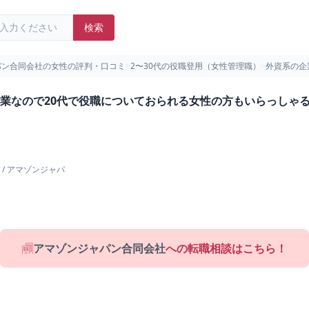
検索
パン合同会社の女性の評判・口コミ
>
2〜30代の役職登用（女性管理職）
>
外資系の企
業なので20代で役職についておられる女性の方もいらっしゃ
/
アマゾンジャパ
アマゾンジャパン合同会社
への転職相談はこちら！