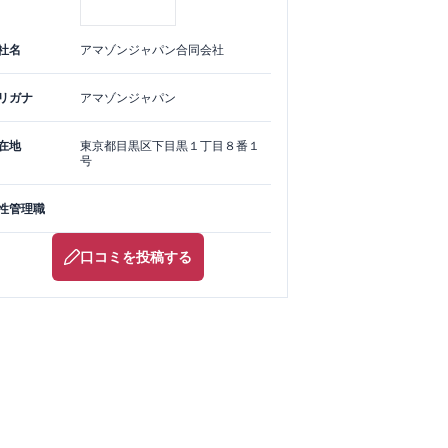
社名
アマゾンジャパン合同会社
リガナ
アマゾンジャパン
在地
東京都
目黒区
下目黒１丁目８番１
号
性管理職
口コミを投稿する