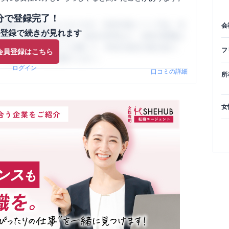
分で登録完了！
閲覧ができるようになります。SHEHUB(シーハブ)は、女
会
登録で続きが見れます
与面・女性の働きやすさ・会社の評判など、女性の転職は
員（元社員）の口コミを通して、本当の会社の姿を知り、
フ
会員登録はこちら
、ぜひサイトをご活用ください。
ログイン
口コミの詳細
所
女