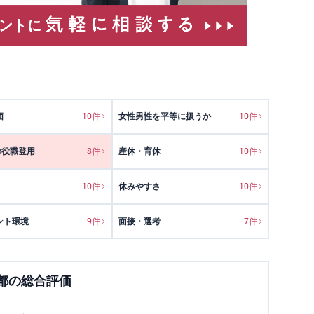
価
10
件
女性男性を平等に扱うか
10
件
の役職登用
8
件
産休・育休
10
件
10
件
休みやすさ
10
件
ント環境
9
件
面接・選考
7
件
都
の総合評価