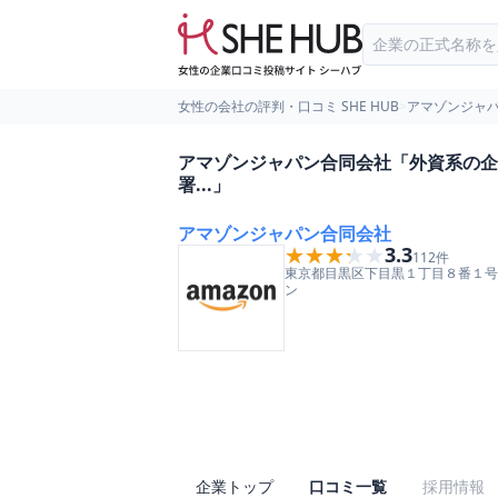
女性の会社の評判・口コミ SHE HUB
>
アマゾンジャ
アマゾンジャパン合同会社「外資系の企
署...」
アマゾンジャパン合同会社
★★★★★
★★★★★
3.3
112
件
東京都
目黒区
下目黒１丁目８番１号
ン
企業トップ
口コミ一覧
採用情報