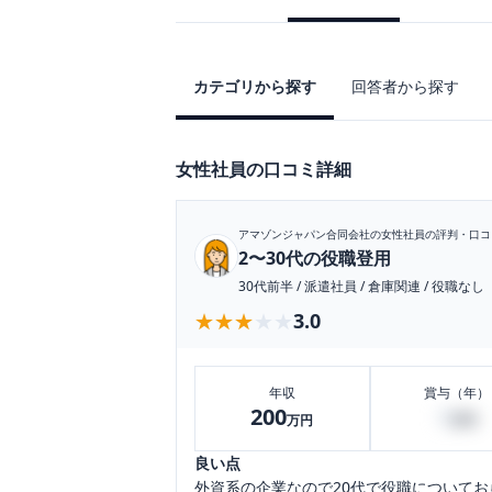
カテゴリから探す
回答者から探す
女性社員の口コミ詳細
アマゾンジャパン合同会社
の女性社員の評判・口コ
2〜30代の役職登用
30代前半
/
派遣社員
/
倉庫関連
/
役職なし
★★★★★
★★★★★
3.0
年収
賞与（年）
200
0
万円
万円
良い点
外資系の企業なので20代で役職について