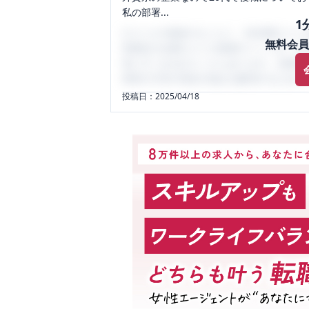
私の部署...
1
口コミを1投稿するごとに、30日間口コミの
無料会員
性限定の企業口コミの投稿サイトです。給
気にすべき点がたくさんあります。先輩社
将来の不安や現在の悩みを解消するために
投稿日：
2025/04/18