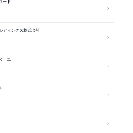
ワード
›
ルディングス株式会社
›
ヌ・エー
›
ル
›
›