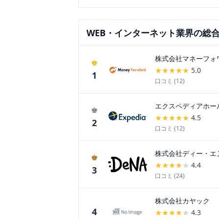
WEB・インターネット
業界の総
株式会社マネーフォ
♚
★
★
★
★
★
5.0
1
口コミ (
12
)
エクスペディアホー
♚
★
★
★
★
★
4.5
2
口コミ (
12
)
株式会社ディー・エ
♚
★
★
★
★
★
4.4
3
口コミ (
24
)
株式会社カヤック
4
★
★
★
★
★
4.3