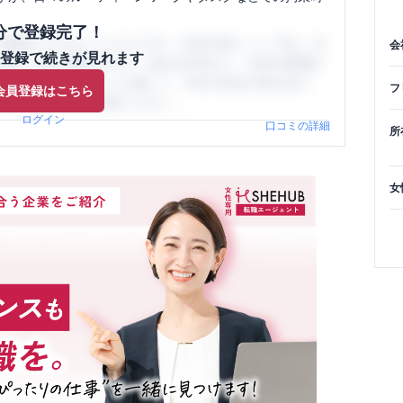
分で登録完了！
閲覧ができるようになります。SHEHUB(シーハブ)は、女
会
登録で続きが見れます
与面・女性の働きやすさ・会社の評判など、女性の転職は
員（元社員）の口コミを通して、本当の会社の姿を知り、
フ
会員登録はこちら
、ぜひサイトをご活用ください。
ログイン
口コミの詳細
所
女