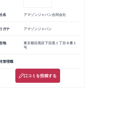
社名
アマゾンジャパン合同会社
リガナ
アマゾンジャパン
在地
東京都
目黒区
下目黒１丁目８番１
号
性管理職
口コミを投稿する