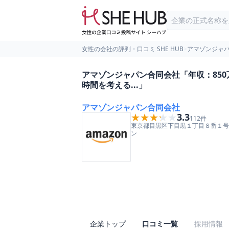
女性の会社の評判・口コミ SHE HUB
>
アマゾンジャ
アマゾンジャパン合同会社「年収：85
時間を考える...」
アマゾンジャパン合同会社
★★★★★
★★★★★
3.3
112
件
東京都
目黒区
下目黒１丁目８番１号
ン
企業トップ
口コミ一覧
採用情報