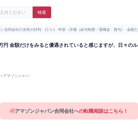
検索
パン合同会社の女性の評判・口コミ
>
年収・評価（給与制度・退職金・賞与）
>
金額だ
0万円 金額だけをみると優遇されていると感じますが、日々の
/
アマゾンジャパ
アマゾンジャパン合同会社
への転職相談はこちら！