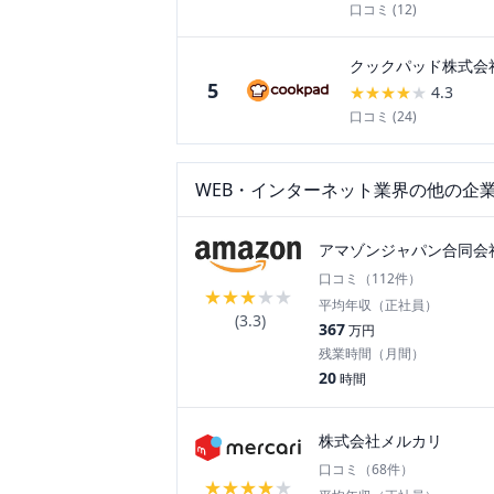
口コミ (
12
)
クックパッド株式会
5
★
★
★
★
★
4.3
口コミ (
24
)
WEB・インターネット
業界の他の企
アマゾンジャパン合同会
口コミ（
112
件）
★
★
★
★
★
平均年収（正社員）
(
3.3
)
367
万円
残業時間（月間）
20
時間
株式会社メルカリ
口コミ（
68
件）
★
★
★
★
★