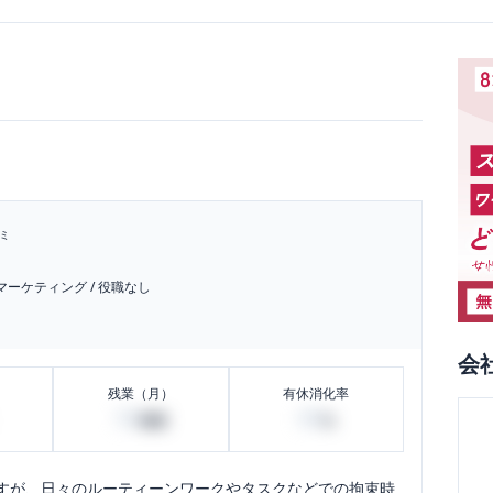
ミ
マーケティング
/
役職なし
会
残業（月）
有休消化率
50
80
時間
%
すが、日々のルーティーンワークやタスクなどでの拘束時