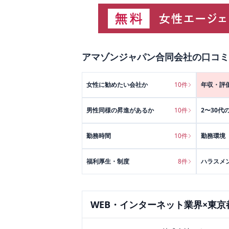
アマゾンジャパン合同会社
の口コミ
女性に勧めたい会社か
10
件
年収・評
男性同様の昇進があるか
10
件
2〜30代
勤務時間
10
件
勤務環境
福利厚生・制度
8
件
ハラスメ
WEB・インターネット
業界×
東京