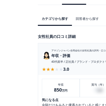
カテゴリから探す
回答者から探す
女性社員の口コミ詳細
アマゾンジャパン合同会社
の女性社員の評判・口コ
年収・評価
40代前半
/
正社員
/
ブランド・プロダクト
★★★★★
★★★★★
3.0
年収
賞与（年）
850
0
万円
万円
気になる点
金額だけをみると優遇されていると感じま