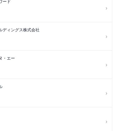
ワード
›
ルディングス株式会社
›
ヌ・エー
›
ル
›
›