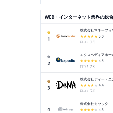
WEB・インターネット
業界の総
株式会社マネーフォ
♚
★
★
★
★
★
5.0
1
口コミ (
12
)
エクスペディアホー
♚
★
★
★
★
★
4.5
2
口コミ (
12
)
株式会社ディー・エ
♚
★
★
★
★
★
4.4
3
口コミ (
24
)
株式会社カヤック
4
★
★
★
★
★
4.3