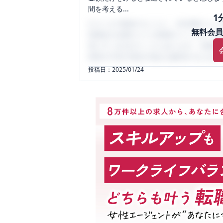
間を考える...
1
口コミを1投稿するごとに、30日間口コミの
無料会員
性限定の企業口コミの投稿サイトです。給
気にすべき点がたくさんあります。先輩社
将来の不安や現在の悩みを解消するために
投稿日：
2025/01/24