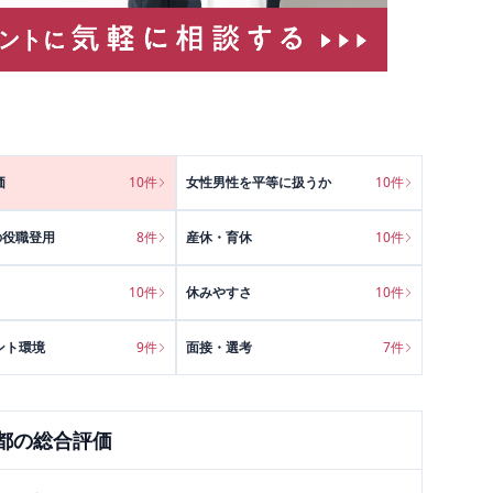
価
10
件
女性男性を平等に扱うか
10
件
の役職登用
8
件
産休・育休
10
件
10
件
休みやすさ
10
件
ント環境
9
件
面接・選考
7
件
都
の総合評価