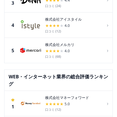
★
★
★
★
★
4.4
3
口コミ (
24
)
株式会社アイスタイル
›
4
★
★
★
★
★
4.0
口コミ (
12
)
株式会社メルカリ
›
5
★
★
★
★
★
4.0
口コミ (
68
)
WEB・インターネット
業界の総合評価ランキン
グ
株式会社マネーフォワード
♚
›
★
★
★
★
★
5.0
1
口コミ (
12
)