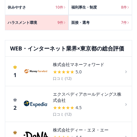
休みやすさ
10
件
福利厚生・制度
8
件
ハラスメント環境
9
件
面接・選考
7
件
WEB・インターネット
業界×
東京都
の総合評価
株式会社マネーフォワード
♚
›
★
★
★
★
★
5.0
1
口コミ (
12
)
エクスペディアホールディングス株
♚
式会社
›
2
★
★
★
★
★
4.5
口コミ (
12
)
株式会社ディー・エヌ・エー
♚
›