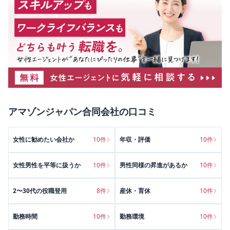
アマゾンジャパン合同会社
の口コミ
女性に勧めたい会社か
10
件
年収・評価
10
件
女性男性を平等に扱うか
10
件
男性同様の昇進があるか
10
件
2〜30代の役職登用
8
件
産休・育休
10
件
勤務時間
10
件
勤務環境
10
件