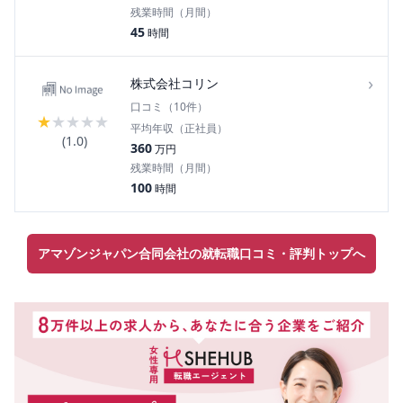
残業時間（月間）
45
時間
›
株式会社コリン
口コミ（
10
件）
★
★
★
★
★
平均年収（正社員）
(
1.0
)
360
万円
残業時間（月間）
100
時間
アマゾンジャパン合同会社の就転職口コミ・評判トップへ