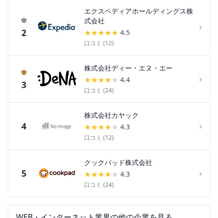
エクスペディアホールディングス株
♚
式会社
›
2
★
★
★
★
★
4.5
口コミ (
12
)
株式会社ディー・エヌ・エー
♚
›
★
★
★
★
★
4.4
3
口コミ (
24
)
株式会社カヤック
›
4
★
★
★
★
★
4.3
口コミ (
12
)
クックパッド株式会社
›
5
★
★
★
★
★
4.3
口コミ (
24
)
WEB・インターネット
業界の他の企業を見る