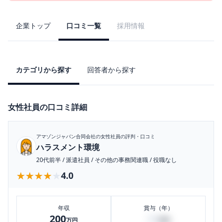
企業トップ
口コミ一覧
採用情報
カテゴリから探す
回答者から探す
女性社員の口コミ詳細
アマゾンジャパン合同会社
の女性社員の評判・口コミ
ハラスメント環境
20代前半
/
派遣社員
/
その他の事務関連職
/
役職なし
★★★★★
★★★★★
4.0
年収
賞与（年）
200
50
万円
万円