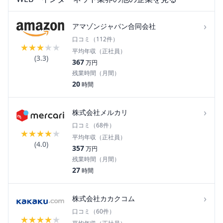
›
アマゾンジャパン合同会社
口コミ（
112
件）
★
★
★
★
★
平均年収（正社員）
(
3.3
)
367
万円
残業時間（月間）
20
時間
›
株式会社メルカリ
口コミ（
68
件）
★
★
★
★
★
平均年収（正社員）
(
4.0
)
357
万円
残業時間（月間）
27
時間
›
株式会社カカクコム
口コミ（
60
件）
★
★
★
★
★