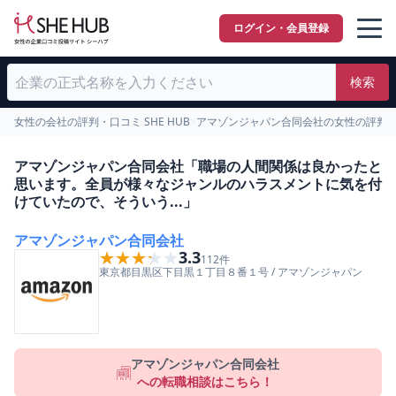
ログイン・会員登録
検索
女性の会社の評判・口コミ SHE HUB
>
アマゾンジャパン合同会社の女性の評判
アマゾンジャパン合同会社「職場の人間関係は良かったと
思います。全員が様々なジャンルのハラスメントに気を付
けていたので、そういう...」
アマゾンジャパン合同会社
★★★★★
★★★★★
3.3
112
件
東京都
目黒区
下目黒１丁目８番１号
/
アマゾンジャパン
アマゾンジャパン合同会社
への転職相談はこちら！