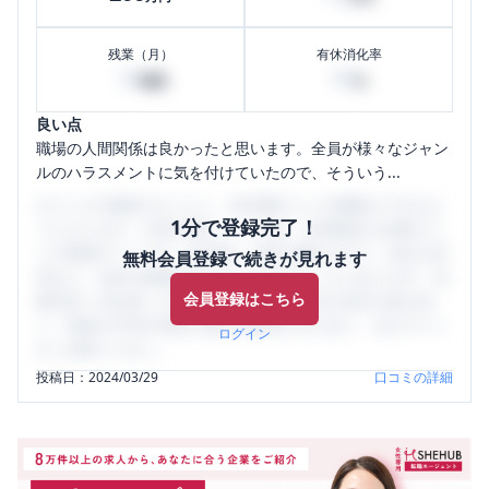
残業（月）
有休消化率
10
50
時間
%
良い点
職場の人間関係は良かったと思います。全員が様々なジャン
ルのハラスメントに気を付けていたので、そういう...
口コミを1投稿するごとに、30日間口コミの閲覧ができるよ
1分で登録完了！
うになります。SHEHUB(シーハブ)は、女性限定の企業口コ
ミの投稿サイトです。給与面・女性の働きやすさ・会社の評
無料会員登録で続きが見れます
判など、女性の転職は気にすべき点がたくさんあります。先
会員登録はこちら
輩社員（元社員）の口コミを通して、本当の会社の姿を知
り、将来の不安や現在の悩みを解消するために、ぜひサイト
ログイン
をご活用ください。
投稿日：
2024/03/29
口コミの詳細