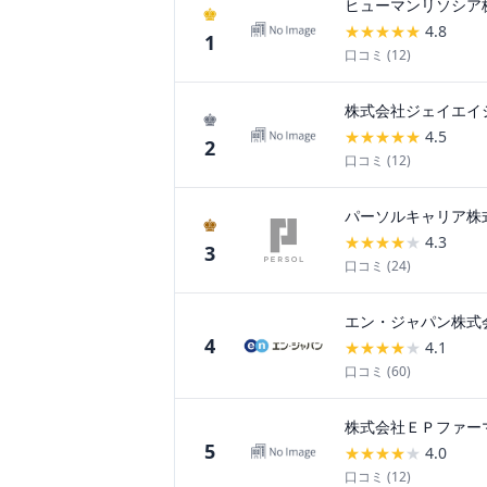
ヒューマンリソシア
♚
★
★
★
★
★
4.8
1
口コミ (
12
)
株式会社ジェイエイ
♚
★
★
★
★
★
4.5
2
口コミ (
12
)
パーソルキャリア株
♚
★
★
★
★
★
4.3
3
口コミ (
24
)
エン・ジャパン株式
4
★
★
★
★
★
4.1
口コミ (
60
)
株式会社ＥＰファー
5
★
★
★
★
★
4.0
口コミ (
12
)