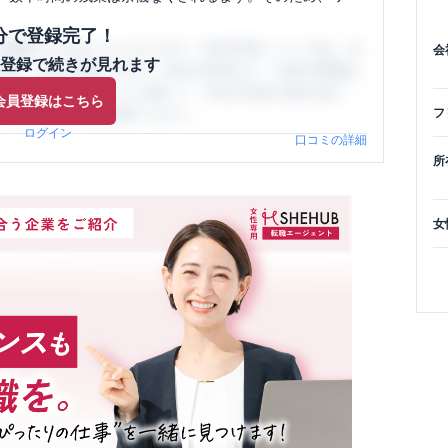
分で登録完了！
閲覧ができるようになります。SHEHUB(シーハブ)は、女
会
登録で続きが見れます
与面・女性の働きやすさ・会社の評判など、女性の転職は
員（元社員）の口コミを通して、本当の会社の姿を知り、
会員登録はこちら
、ぜひサイトをご活用ください。
フ
ログイン
口コミの詳細
所
女