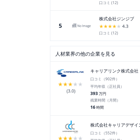
口コミ (
12
)
株式会社ジンジブ
5
★
★
★
★
★
4.3
口コミ (
12
)
人材
業界の他の企業を見る
キャリアリンク株式会社
口コミ（
902
件）
★
★
★
★
★
平均年収（正社員）
(
3.0
)
393
万円
残業時間（月間）
16
時間
株式会社キャリアデザイ
口コミ（
552
件）
★
★
★
★
★