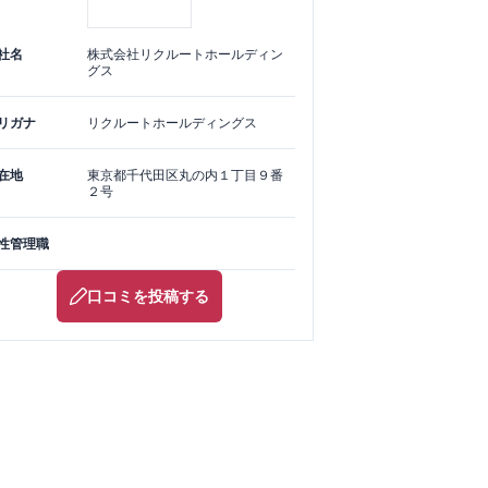
社名
株式会社リクルートホールディン
グス
リガナ
リクルートホールディングス
在地
東京都
千代田区
丸の内１丁目９番
２号
性管理職
口コミを投稿する