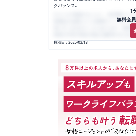
クバランス...
1
口コミを1投稿するごとに、30日間口コミの
無料会員
性限定の企業口コミの投稿サイトです。給
気にすべき点がたくさんあります。先輩社
将来の不安や現在の悩みを解消するために
投稿日：
2025/03/13