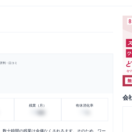
評判・口コミ
会
残業（月）
有休消化率
50
70
時間
%
、数十時間の残業は余儀なくされるます。そのため、ワー