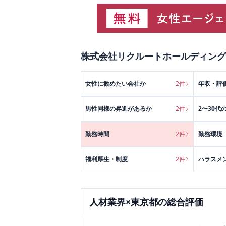
株式会社リクルートホールディング
女性に勧めたい会社か
2
件
年収・評
男性同様の昇進があるか
2
件
2〜30代
勤務時間
2
件
勤務環境
福利厚生・制度
2
件
ハラスメ
人材
業界×
東京都
の総合評価