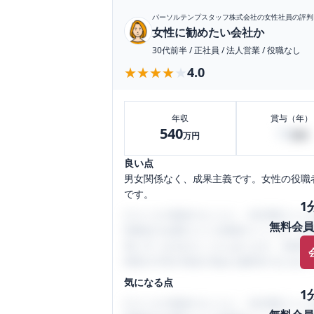
パーソルテンプスタッフ株式会社
の女性社員の評判
女性に勧めたい会社か
30代前半
/
正社員
/
法人営業
/
役職なし
★★★★★
★★★★★
4.0
年収
賞与（年）
540
18
万円
万円
良い点
男女関係なく、成果主義です。女性の役職
です。
1
口コミを1投稿するごとに、30日間口コミの
無料会員
性限定の企業口コミの投稿サイトです。給
気にすべき点がたくさんあります。先輩社
将来の不安や現在の悩みを解消するために
気になる点
1
口コミを1投稿するごとに、30日間口コミの