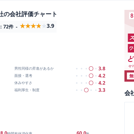
社
の会社評価チャート
★★★★★
★★★★★
3.9
：
72
件
-
〇
3.8
男性同様の昇進があるか
●
●
●
●
〇
4.2
面接・選考
●
●
●
●
〇
4.2
休みやすさ
●
●
●
●
〇
3.3
福利厚生・制度
●
●
●
●
会
8.0
60.0
時間
有休消化率
%