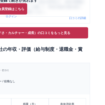
登録で続きが見れます
与面・女性の働きやすさ・会社の評判など、女性の転職は
員（元社員）の口コミを通して、本当の会社の姿を知り、
会員登録はこちら
、ぜひサイトをご活用ください。
ログイン
口コミの詳細
すさ・カルチャー・成長）の口コミをもっと見る
社
の
年収・評価（給与制度・退職金・賞
・口コミ
ー
/
役職なし
残業（月）
有休消化率