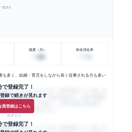
・口コミ
残業（月）
有休消化率
10
100
時間
%
者も多く、結婚・育児をしながら長く従事される方も多い
分で登録完了！
閲覧ができるようになります。SHEHUB(シーハブ)は、女
登録で続きが見れます
与面・女性の働きやすさ・会社の評判など、女性の転職は
員（元社員）の口コミを通して、本当の会社の姿を知り、
会員登録はこちら
、ぜひサイトをご活用ください。
ログイン
分で登録完了！
閲覧ができるようになります。SHEHUB(シーハブ)は、女