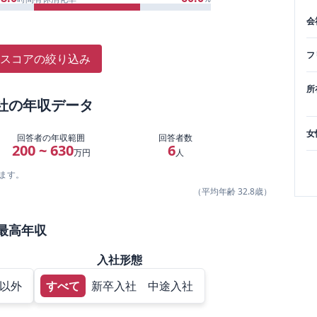
会
フ
スコアの絞り込み
所
社
の年収データ
女
回答者の年収範囲
回答者数
200 ~ 630
6
万円
人
ます。
（平均年齢
32.8
歳）
最高年収
入社形態
以外
すべて
新卒入社
中途入社