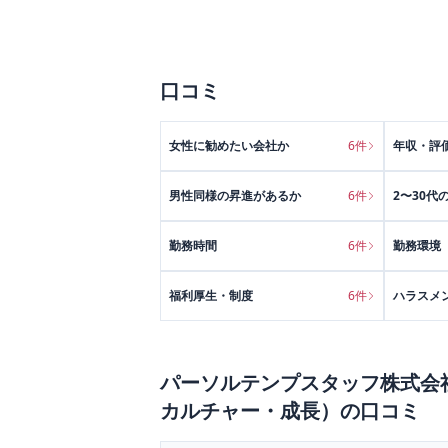
口コミ
女性に勧めたい会社か
6
件
年収・評
男性同様の昇進があるか
6
件
2〜30代
勤務時間
6
件
勤務環境
福利厚生・制度
6
件
ハラスメ
パーソルテンプスタッフ株式会
カルチャー・成長）
の口コミ