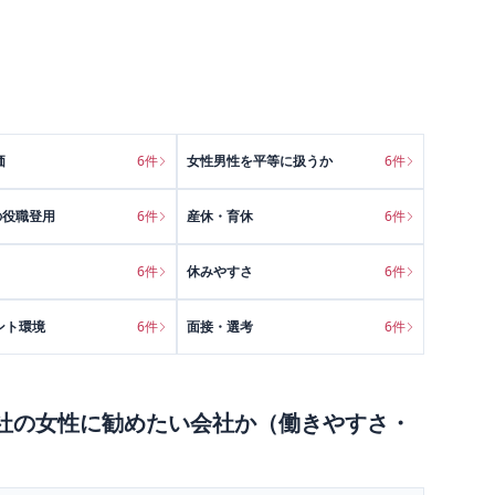
価
6
件
女性男性を平等に扱うか
6
件
の役職登用
6
件
産休・育休
6
件
6
件
休みやすさ
6
件
ント環境
6
件
面接・選考
6
件
社
の
女性に勧めたい会社か（働きやすさ・