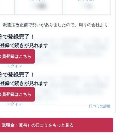
40
50
時間
%
。派遣法改正前で勢いがありましたので、周りの会社より
分で登録完了！
閲覧ができるようになります。SHEHUB(シーハブ)は、女
登録で続きが見れます
与面・女性の働きやすさ・会社の評判など、女性の転職は
員（元社員）の口コミを通して、本当の会社の姿を知り、
会員登録はこちら
、ぜひサイトをご活用ください。
ログイン
分で登録完了！
閲覧ができるようになります。SHEHUB(シーハブ)は、女
登録で続きが見れます
与面・女性の働きやすさ・会社の評判など、女性の転職は
員（元社員）の口コミを通して、本当の会社の姿を知り、
会員登録はこちら
、ぜひサイトをご活用ください。
ログイン
口コミの詳細
・退職金・賞与）の口コミをもっと見る