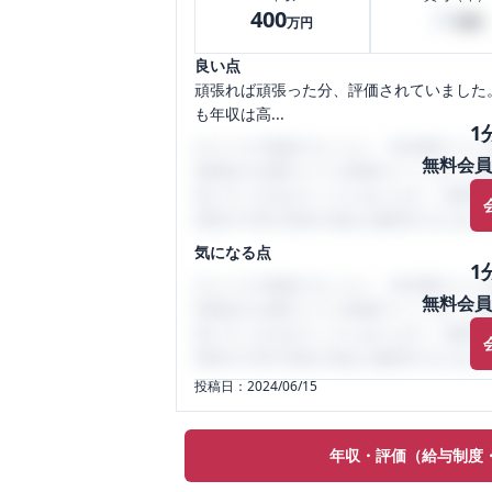
400
20
万円
万円
良い点
頑張れば頑張った分、評価されていました
も年収は高...
1
口コミを1投稿するごとに、30日間口コミの
無料会員
性限定の企業口コミの投稿サイトです。給
気にすべき点がたくさんあります。先輩社
将来の不安や現在の悩みを解消するために
気になる点
1
口コミを1投稿するごとに、30日間口コミの
無料会員
性限定の企業口コミの投稿サイトです。給
気にすべき点がたくさんあります。先輩社
将来の不安や現在の悩みを解消するために
投稿日：
2024/06/15
年収・評価（給与制度