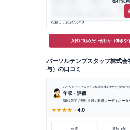
無料会員
性限定の企業口コミの投稿サイトです。給
気にすべき点がたくさんあります。先輩社
将来の不安や現在の悩みを解消するために
投稿日：
2024/06/10
女性に勧めたい会社か（働きや
パーソルテンプスタッフ株式会
与）
の口コミ
パーソルテンプスタッフ株式会社
の女性社員の評判
年収・評価
30代前半
/
契約社員
/
派遣コーディネータ
★★★★★
★★★★★
4.0
年収
賞与（年）