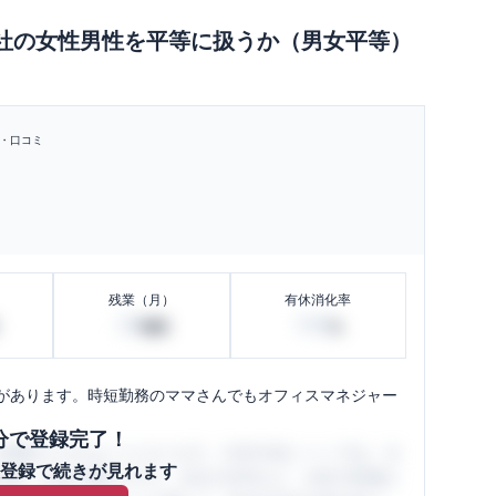
社
の
女性男性を平等に扱うか（男女平等）
・口コミ
残業（月）
有休消化率
20
100
時間
%
があります。時短勤務のママさんでもオフィスマネジャー
分で登録完了！
閲覧ができるようになります。SHEHUB(シーハブ)は、女
登録で続きが見れます
与面・女性の働きやすさ・会社の評判など、女性の転職は