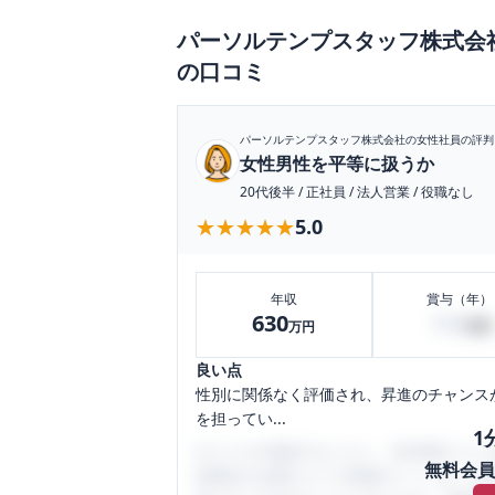
パーソルテンプスタッフ株式会
の口コミ
パーソルテンプスタッフ株式会社
の女性社員の評判
女性男性を平等に扱うか
20代後半
/
正社員
/
法人営業
/
役職なし
★★★★★
★★★★★
5.0
年収
賞与（年）
630
180
万円
万円
良い点
性別に関係なく評価され、昇進のチャンス
を担ってい...
1
口コミを1投稿するごとに、30日間口コミの
無料会員
性限定の企業口コミの投稿サイトです。給