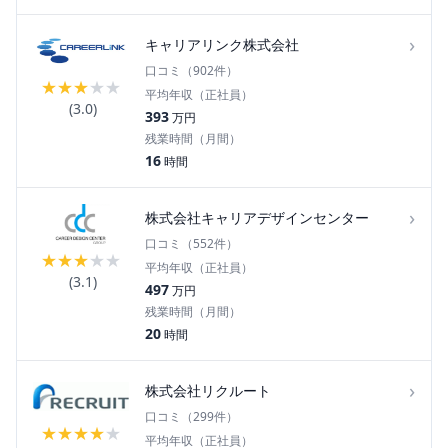
›
キャリアリンク株式会社
口コミ（
902
件）
★
★
★
★
★
平均年収（正社員）
(
3.0
)
393
万円
残業時間（月間）
16
時間
›
株式会社キャリアデザインセンター
口コミ（
552
件）
★
★
★
★
★
平均年収（正社員）
(
3.1
)
497
万円
残業時間（月間）
20
時間
›
株式会社リクルート
口コミ（
299
件）
★
★
★
★
★
平均年収（正社員）