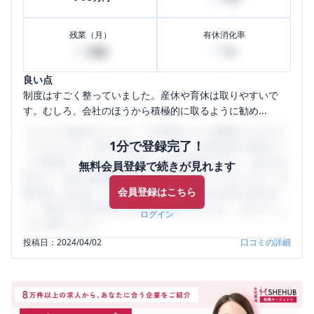
残業（月）
有休消化率
45
70
時間
%
良い点
制度はすごく整っていました。産休や育休は取りやすいで
す。むしろ、会社のほうから積極的に取るように勧め...
口コミを1投稿するごとに、30日間口コミの閲覧ができるよ
1分で登録完了！
うになります。SHEHUB(シーハブ)は、女性限定の企業口コ
ミの投稿サイトです。給与面・女性の働きやすさ・会社の評
無料会員登録で続きが見れます
判など、女性の転職は気にすべき点がたくさんあります。先
会員登録はこちら
輩社員（元社員）の口コミを通して、本当の会社の姿を知
り、将来の不安や現在の悩みを解消するために、ぜひサイト
ログイン
をご活用ください。
投稿日：
2024/04/02
口コミの詳細