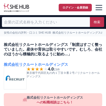
ログイン・会員登録
検索
女性の会社の評判・口コミ SHE HUB
>
株式会社リクルートホールディングスの
株式会社リクルートホールディングス「制度はすごく整っ
ていました。産休や育休は取りやすいです。むしろ、会社
のほうから積極的に取るように勧め...」
株式会社リクルートホールディングス
★★★★★
★★★★★
4.0
23
件
東京都
千代田区
丸の内１丁目９番２号
/
リクルートホール
ディングス
株式会社リクルートホールディングス
への転職相談はこちら！