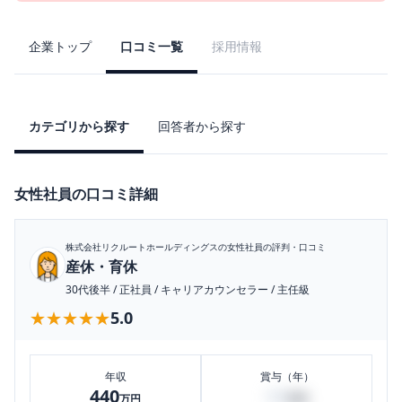
企業トップ
口コミ一覧
採用情報
カテゴリから探す
回答者から探す
女性社員の口コミ詳細
株式会社リクルートホールディングス
の女性社員の評判・口コミ
産休・育休
30代後半
/
正社員
/
キャリアカウンセラー
/
主任級
★★★★★
★★★★★
5.0
年収
賞与（年）
440
60
万円
万円