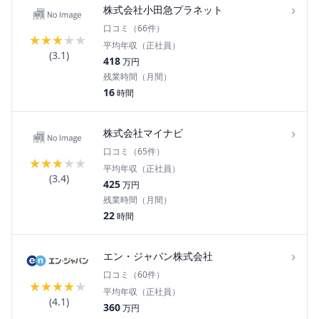
›
株式会社小田急プラネット
口コミ（
66
件）
★
★
★
★
★
平均年収（正社員）
(
3.1
)
418
万円
残業時間（月間）
16
時間
›
株式会社マイナビ
口コミ（
65
件）
★
★
★
★
★
平均年収（正社員）
(
3.4
)
425
万円
残業時間（月間）
22
時間
›
エン・ジャパン株式会社
口コミ（
60
件）
★
★
★
★
★
平均年収（正社員）
(
4.1
)
360
万円