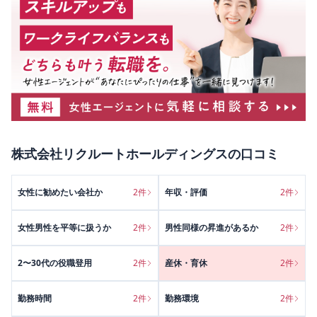
株式会社リクルートホールディングス
の口コミ
女性に勧めたい会社か
2
件
年収・評価
2
件
女性男性を平等に扱うか
2
件
男性同様の昇進があるか
2
件
2〜30代の役職登用
2
件
産休・育休
2
件
勤務時間
2
件
勤務環境
2
件