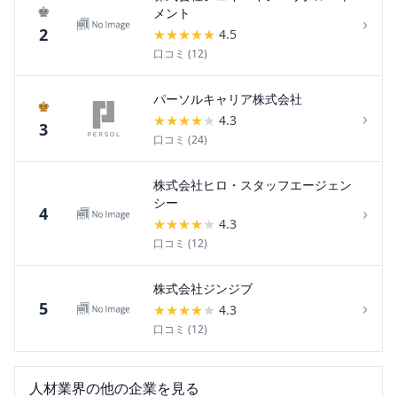
♚
メント
›
2
★
★
★
★
★
4.5
口コミ (
12
)
パーソルキャリア株式会社
♚
›
★
★
★
★
★
4.3
3
口コミ (
24
)
株式会社ヒロ・スタッフエージェン
シー
›
4
★
★
★
★
★
4.3
口コミ (
12
)
株式会社ジンジブ
›
5
★
★
★
★
★
4.3
口コミ (
12
)
人材
業界の他の企業を見る