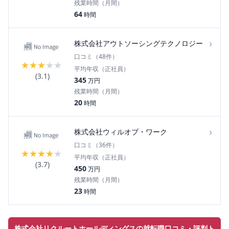
残業時間（月間）
64
時間
›
株式会社アウトソーシングテクノロジー
口コミ（
48
件）
★
★
★
★
★
平均年収（正社員）
(
3.1
)
345
万円
残業時間（月間）
20
時間
›
株式会社ウィルオブ・ワーク
口コミ（
36
件）
★
★
★
★
★
平均年収（正社員）
(
3.7
)
450
万円
残業時間（月間）
23
時間
株式会社リクルートホールディングスの就転職口コミ・評判ト