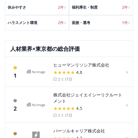
休みやすさ
2
件
福利厚生・制度
2
件
ハラスメント環境
2
件
面接・選考
1
件
人材
業界×
東京都
の総合評価
ヒューマンリソシア株式会社
♚
›
★
★
★
★
★
4.8
1
口コミ (
12
)
株式会社ジェイエイシーリクルート
♚
メント
›
2
★
★
★
★
★
4.5
口コミ (
12
)
パーソルキャリア株式会社
♚
›