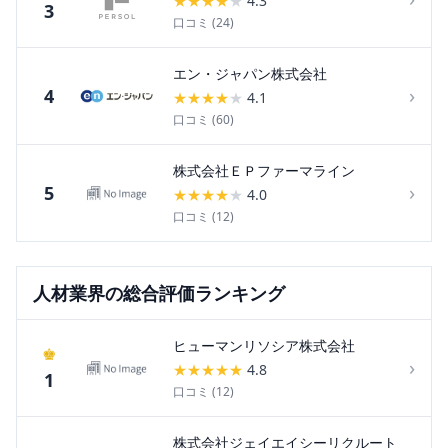
★
★
★
★
★
4.3
3
口コミ (
24
)
エン・ジャパン株式会社
›
4
★
★
★
★
★
4.1
口コミ (
60
)
株式会社ＥＰファーマライン
›
5
★
★
★
★
★
4.0
口コミ (
12
)
人材
業界の総合評価ランキング
ヒューマンリソシア株式会社
♚
›
★
★
★
★
★
4.8
1
口コミ (
12
)
株式会社ジェイエイシーリクルート