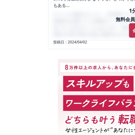
もある...
1
口コミを1投稿するごとに、30日間口コミの
無料会員
性限定の企業口コミの投稿サイトです。給
気にすべき点がたくさんあります。先輩社
将来の不安や現在の悩みを解消するために
投稿日：
2024/04/02