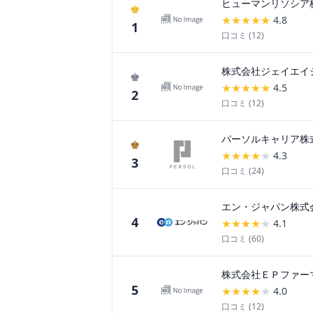
ヒューマンリソシア
♚
★
★
★
★
★
4.8
1
口コミ (
12
)
株式会社ジェイエイ
♚
★
★
★
★
★
4.5
2
口コミ (
12
)
パーソルキャリア株
♚
★
★
★
★
★
4.3
3
口コミ (
24
)
エン・ジャパン株式
4
★
★
★
★
★
4.1
口コミ (
60
)
株式会社ＥＰファー
5
★
★
★
★
★
4.0
口コミ (
12
)