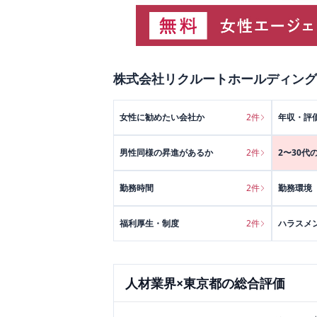
株式会社リクルートホールディング
女性に勧めたい会社か
2
件
年収・評
男性同様の昇進があるか
2
件
2〜30代
勤務時間
2
件
勤務環境
福利厚生・制度
2
件
ハラスメ
人材
業界×
東京都
の総合評価