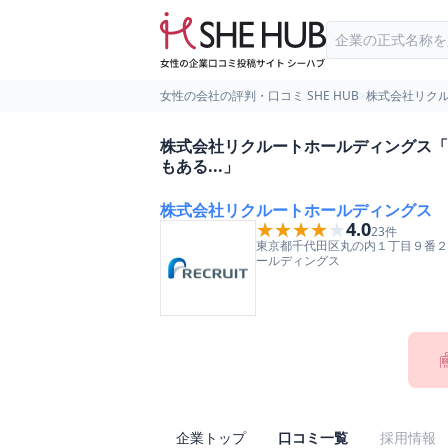
女性の会社の評判・口コミ SHE HUB
>
株式会社リク
株式会社リクルートホールディングス「
もある...」
株式会社リクルートホールディングス
★★★★★
★★★★★
4.0
23
件
東京都
千代田区
丸の内１丁目９番２
ールディングス
企業トップ
口コミ一覧
採用情報