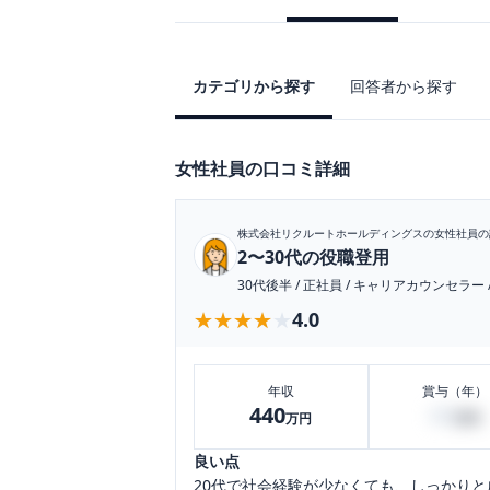
カテゴリから探す
回答者から探す
女性社員の口コミ詳細
株式会社リクルートホールディングス
の女性社員の
2〜30代の役職登用
30代後半
/
正社員
/
キャリアカウンセラー
★★★★★
★★★★★
4.0
年収
賞与（年）
440
60
万円
万円
良い点
20代で社会経験が少なくても、しっかりと