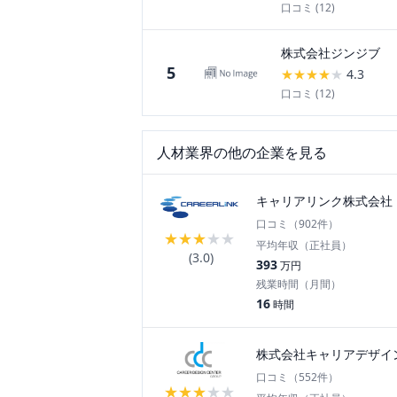
口コミ (
12
)
株式会社ジンジブ
5
★
★
★
★
★
4.3
口コミ (
12
)
人材
業界の他の企業を見る
キャリアリンク株式会社
口コミ（
902
件）
★
★
★
★
★
平均年収（正社員）
(
3.0
)
393
万円
残業時間（月間）
16
時間
株式会社キャリアデザイ
口コミ（
552
件）
★
★
★
★
★