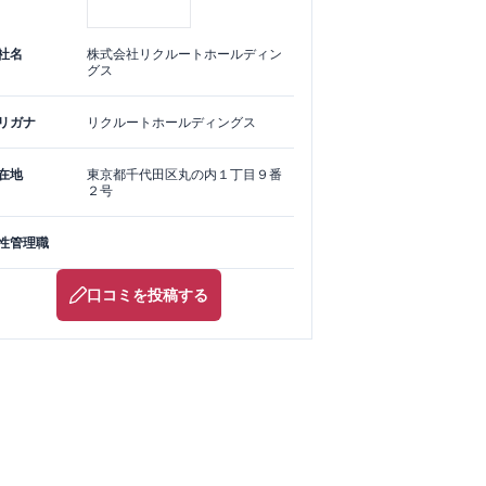
社名
株式会社リクルートホールディン
グス
リガナ
リクルートホールディングス
在地
東京都
千代田区
丸の内１丁目９番
２号
性管理職
口コミを投稿する