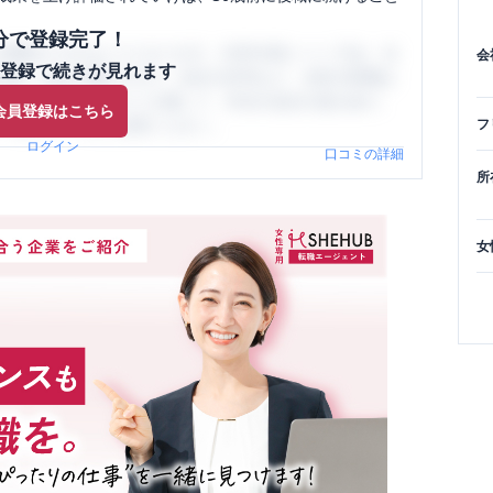
分で登録完了！
閲覧ができるようになります。SHEHUB(シーハブ)は、女
会
登録で続きが見れます
与面・女性の働きやすさ・会社の評判など、女性の転職は
員（元社員）の口コミを通して、本当の会社の姿を知り、
会員登録はこちら
、ぜひサイトをご活用ください。
フ
ログイン
口コミの詳細
所
女