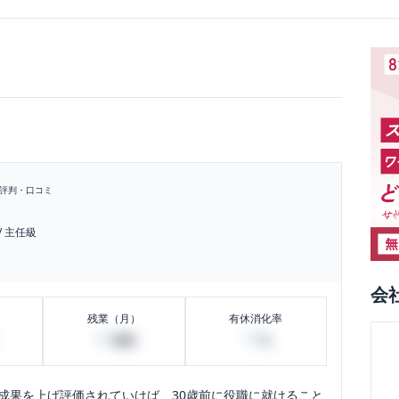
評判・口コミ
/
主任級
会
残業（月）
有休消化率
45
70
時間
%
成果を上げ評価されていけば、30歳前に役職に就けること