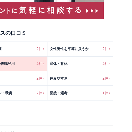
ス
の口コミ
価
2
件
女性男性を平等に扱うか
2
件
の役職登用
2
件
産休・育休
2
件
2
件
休みやすさ
2
件
ント環境
2
件
面接・選考
1
件