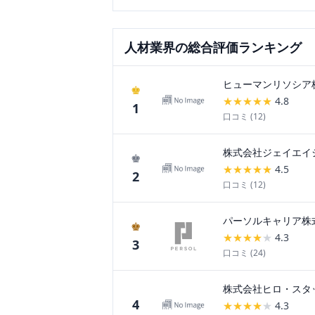
人材
業界の総合評価ランキング
ヒューマンリソシア
♚
★
★
★
★
★
4.8
1
口コミ (
12
)
株式会社ジェイエイ
♚
★
★
★
★
★
4.5
2
口コミ (
12
)
パーソルキャリア株
♚
★
★
★
★
★
4.3
3
口コミ (
24
)
株式会社ヒロ・スタ
4
★
★
★
★
★
4.3