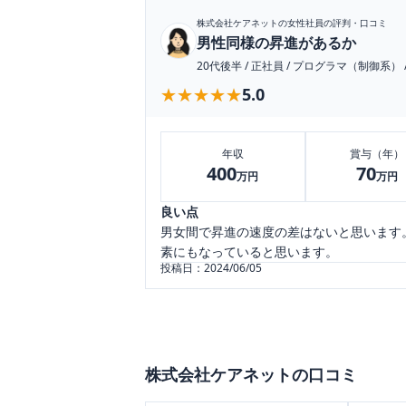
株式会社ケアネット
の女性社員の評判・口コミ
男性同様の昇進があるか
20代後半
/
正社員
/
プログラマ（制御系）
★★★★★
★★★★★
5.0
年収
賞与（年）
400
70
万円
万円
良い点
男女間で昇進の速度の差はないと思います
素にもなっていると思います。
投稿日：
2024/06/05
株式会社ケアネット
の口コミ