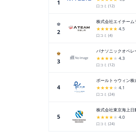
1
口コミ (
12
)
株式会社エイチーム
♚
★
★
★
★
★
4.5
2
口コミ (
4
)
パナソニックオペレ
♚
★
★
★
★
★
4.3
3
口コミ (
12
)
ポールトゥウィン株
4
★
★
★
★
★
4.1
口コミ (
24
)
株式会社東京海上日
5
★
★
★
★
★
4.0
口コミ (
24
)