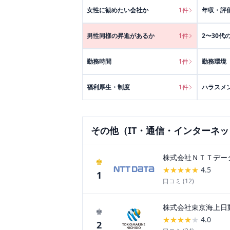
女性に勧めたい会社か
1
件
年収・評
男性同様の昇進があるか
1
件
2〜30代
勤務時間
1
件
勤務環境
福利厚生・制度
1
件
ハラスメ
その他（IT・通信・インターネ
株式会社ＮＴＴデー
♚
★
★
★
★
★
4.5
1
口コミ (
12
)
株式会社東京海上日
♚
★
★
★
★
★
4.0
2