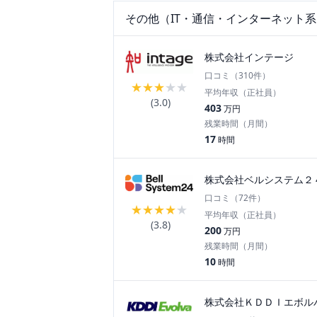
その他（IT・通信・インターネット系
株式会社インテージ
口コミ（
310
件）
★
★
★
★
★
平均年収（正社員）
(
3.0
)
403
万円
残業時間（月間）
17
時間
株式会社ベルシステム２
口コミ（
72
件）
★
★
★
★
★
平均年収（正社員）
(
3.8
)
200
万円
残業時間（月間）
10
時間
株式会社ＫＤＤＩエボル