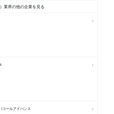
）
業界の他の企業を見る
›
›
４
›
バコールアドバンス