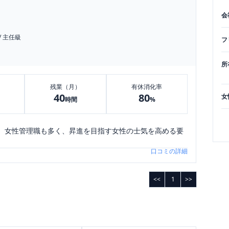
会
/
主任級
フ
所
残業（月）
有休消化率
40
80
女
時間
%
。女性管理職も多く、昇進を目指す女性の士気を高める要
口コミの詳細
<<
1
>>