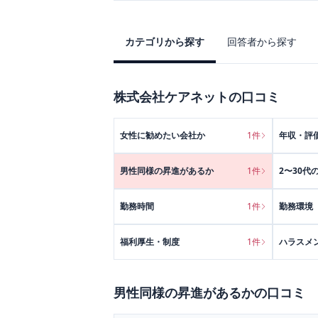
カテゴリから探す
回答者から探す
株式会社ケアネット
の口コミ
女性に勧めたい会社か
1
件
年収・評
男性同様の昇進があるか
1
件
2〜30代
勤務時間
1
件
勤務環境
福利厚生・制度
1
件
ハラスメ
男性同様の昇進があるか
の口コミ