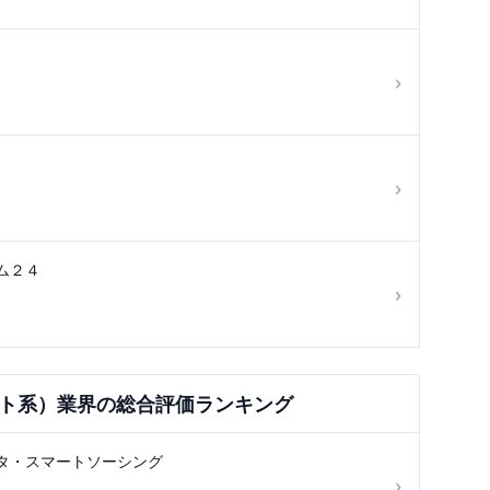
›
›
ム２４
›
ット系）
業界の総合評価ランキング
タ・スマートソーシング
›