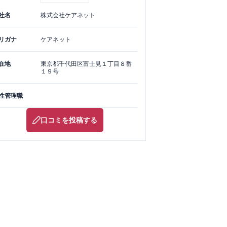
社名
株式会社ケアネット
リガナ
ケアネット
在地
東京都
千代田区
富士見１丁目８番
１９号
性管理職
口コミを投稿する