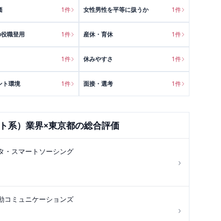
価
1
件
女性男性を平等に扱うか
1
件
の役職登用
1
件
産休・育休
1
件
1
件
休みやすさ
1
件
ント環境
1
件
面接・選考
1
件
ット系）
業界×
東京都
の総合評価
タ・スマートソーシング
›
動コミュニケーションズ
›