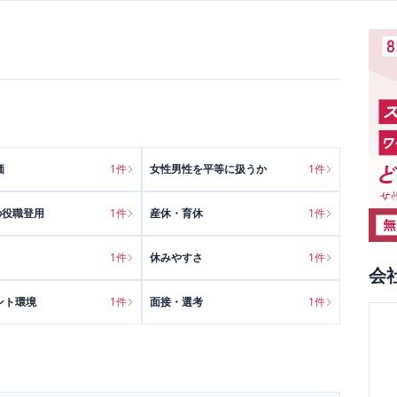
価
1
件
女性男性を平等に扱うか
1
件
の役職登用
1
件
産休・育休
1
件
1
件
休みやすさ
1
件
会
ント環境
1
件
面接・選考
1
件