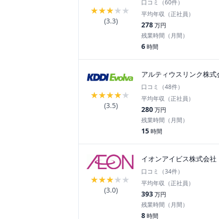
口コミ（
60
件）
★
★
★
★
★
平均年収（正社員）
(
3.3
)
278
万円
残業時間（月間）
6
時間
アルティウスリンク株式
口コミ（
48
件）
★
★
★
★
★
平均年収（正社員）
(
3.5
)
280
万円
残業時間（月間）
15
時間
イオンアイビス株式会社
口コミ（
34
件）
★
★
★
★
★
平均年収（正社員）
(
3.0
)
393
万円
残業時間（月間）
8
時間