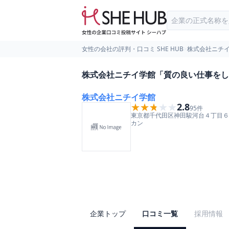
女性の会社の評判・口コミ SHE HUB
>
株式会社ニチ
株式会社ニチイ学館「質の良い仕事をし
株式会社ニチイ学館
★★★★★
★★★★★
2.8
95
件
東京都
千代田区
神田駿河台４丁目６
カン
企業トップ
口コミ一覧
採用情報