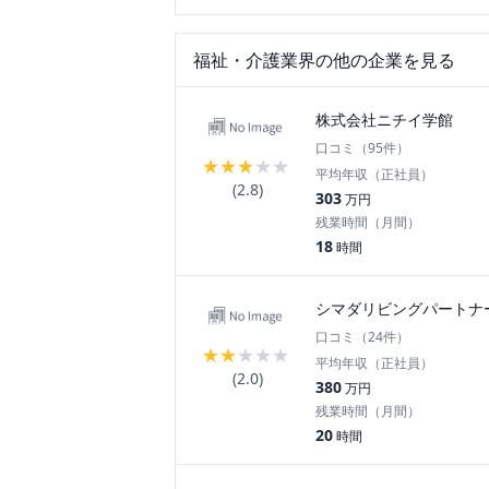
福祉・介護
業界の他の企業を見る
株式会社ニチイ学館
口コミ（
95
件）
★
★
★
★
★
平均年収（正社員）
(
2.8
)
303
万円
残業時間（月間）
18
時間
シマダリビングパートナ
口コミ（
24
件）
★
★
★
★
★
平均年収（正社員）
(
2.0
)
380
万円
残業時間（月間）
20
時間