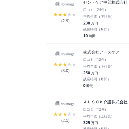
セントケア中部株式会社
口コミ（
24
件）
★
★
★
★
★
平均年収（正社員）
(
2.9
)
230
万円
残業時間（月間）
10
時間
株式会社アースケア
口コミ（
12
件）
★
★
★
★
★
平均年収（正社員）
(
3.0
)
250
万円
残業時間（月間）
0
時間
ＡＬＳＯＫ介護株式会社
口コミ（
12
件）
★
★
★
★
★
平均年収（正社員）
(
2.5
)
325
万円
残業時間（月間）