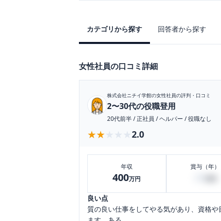
カテゴリから探す
回答者から探す
女性社員の口コミ詳細
株式会社ニチイ学館
の女性社員の評判・口コミ
2〜30代の役職登用
20代前半
/
正社員
/
ヘルパー
/
役職なし
★★★★★
★★★★★
2.0
年収
賞与（年）
400
20
万円
万円
良い点
質の良い仕事をしてやる気があり、資格や
ます。ある...