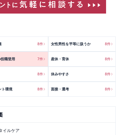
価
8
件
女性男性を平等に扱うか
8
件
の役職登用
7
件
産休・育休
8
件
8
件
休みやすさ
8
件
ント環境
8
件
面接・選考
8
件
価
タイルケア