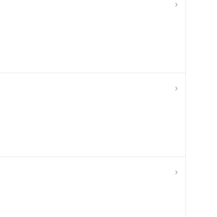
›
›
›