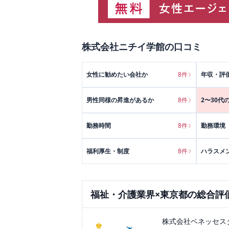
株式会社ニチイ学館
の口コミ
女性に勧めたい会社か
8
件
年収・評
男性同様の昇進があるか
8
件
2〜30代
勤務時間
8
件
勤務環境
福利厚生・制度
8
件
ハラスメ
福祉・介護
業界×
東京都
の総合評
株式会社ベネッセス
♚