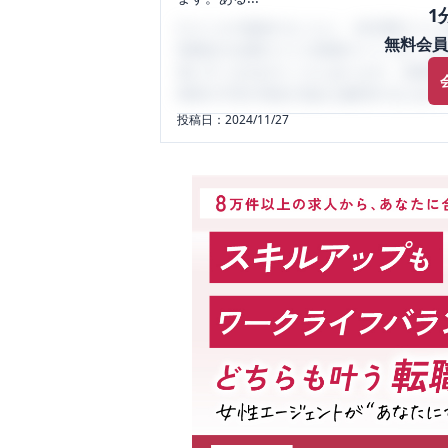
1
口コミを1投稿するごとに、30日間口コミの
無料会員
性限定の企業口コミの投稿サイトです。給
気にすべき点がたくさんあります。先輩社
将来の不安や現在の悩みを解消するために
投稿日：
2024/11/27