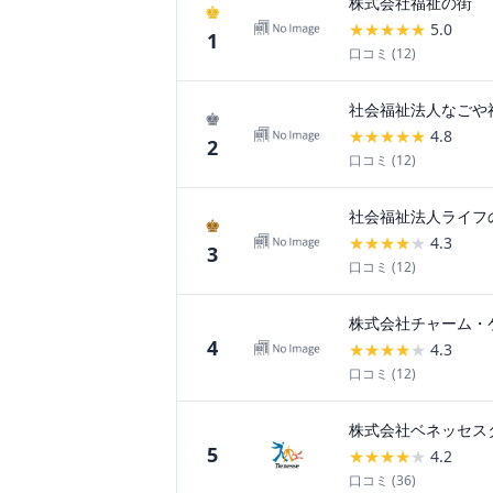
株式会社福祉の街
♚
★
★
★
★
★
5.0
1
口コミ (
12
)
社会福祉法人なごや
♚
★
★
★
★
★
4.8
2
口コミ (
12
)
社会福祉法人ライフ
♚
★
★
★
★
★
4.3
3
口コミ (
12
)
株式会社チャーム・
4
★
★
★
★
★
4.3
口コミ (
12
)
株式会社ベネッセス
5
★
★
★
★
★
4.2
口コミ (
36
)