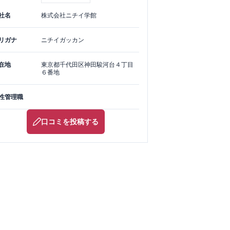
社名
株式会社ニチイ学館
リガナ
ニチイガッカン
在地
東京都
千代田区
神田駿河台４丁目
６番地
性管理職
口コミを投稿する