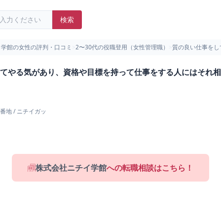
検索
イ学館の女性の評判・口コミ
>
2〜30代の役職登用（女性管理職）
>
質の良い仕事をし
てやる気があり、資格や目標を持って仕事をする人にはそれ相応
番地
/
ニチイガッ
株式会社ニチイ学館
への転職相談はこちら！