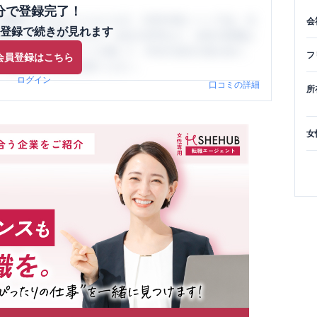
分で登録完了！
閲覧ができるようになります。SHEHUB(シーハブ)は、女
会
登録で続きが見れます
与面・女性の働きやすさ・会社の評判など、女性の転職は
員（元社員）の口コミを通して、本当の会社の姿を知り、
フ
会員登録はこちら
、ぜひサイトをご活用ください。
ログイン
口コミの詳細
所
女