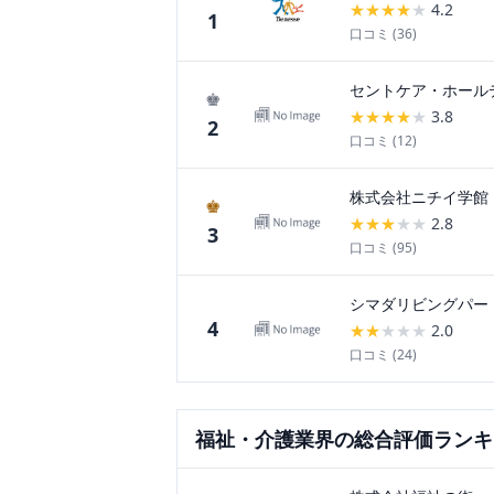
★
★
★
★
★
4.2
1
口コミ (
36
)
セントケア・ホール
♚
★
★
★
★
★
3.8
2
口コミ (
12
)
株式会社ニチイ学館
♚
★
★
★
★
★
2.8
3
口コミ (
95
)
シマダリビングパー
4
★
★
★
★
★
2.0
口コミ (
24
)
福祉・介護
業界の総合評価ランキ