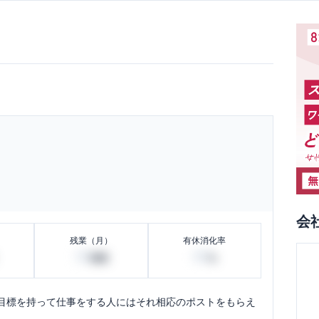
会
残業（月）
有休消化率
30
80
時間
%
目標を持って仕事をする人にはそれ相応のポストをもらえ