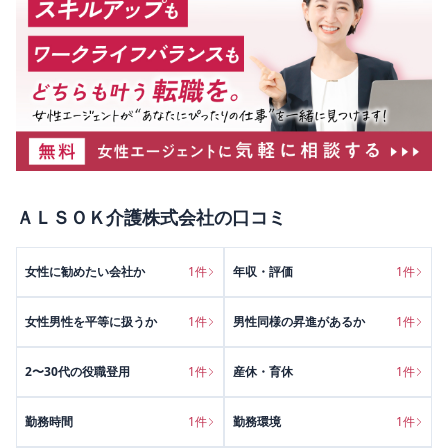
ＡＬＳＯＫ介護株式会社
の口コミ
女性に勧めたい会社か
1
件
年収・評価
1
件
女性男性を平等に扱うか
1
件
男性同様の昇進があるか
1
件
2〜30代の役職登用
1
件
産休・育休
1
件
勤務時間
1
件
勤務環境
1
件