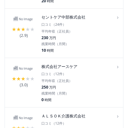
20
時間
›
セントケア中部株式会社
口コミ（
24
件）
★
★
★
★
★
平均年収（正社員）
(
2.9
)
230
万円
残業時間（月間）
10
時間
›
株式会社アースケア
口コミ（
12
件）
★
★
★
★
★
平均年収（正社員）
(
3.0
)
250
万円
残業時間（月間）
0
時間
›
ＡＬＳＯＫ介護株式会社
口コミ（
12
件）
★
★
★
★
★