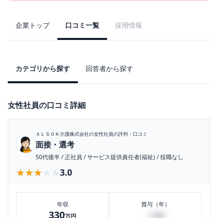
企業トップ
口コミ一覧
採用情報
カテゴリから探す
回答者から探す
女性社員の口コミ詳細
ＡＬＳＯＫ介護株式会社
の女性社員の評判・口コミ
面接・選考
50代後半
/
正社員
/
サービス提供責任者(福祉)
/
役職なし
★★★★★
★★★★★
3.0
年収
賞与（年）
330
2
万円
万円