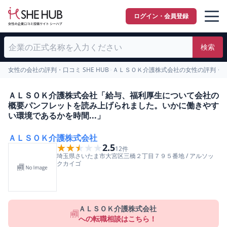
ログイン・会員登録
検索
女性の会社の評判・口コミ SHE HUB
>
ＡＬＳＯＫ介護株式会社の女性の評判・
ＡＬＳＯＫ介護株式会社「給与、福利厚生について会社の
概要パンフレットを読み上げられました。いかに働きやす
い環境であるかを時間...」
ＡＬＳＯＫ介護株式会社
★★★★★
★★★★★
2.5
12
件
埼玉県
さいたま市大宮区
三橋２丁目７９５番地
/
アルソッ
クカイゴ
ＡＬＳＯＫ介護株式会社
への転職相談はこちら！