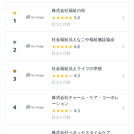
株式会社福祉の街
♚
›
★
★
★
★
★
5.0
1
口コミ (
12
)
社会福祉法人なごや福祉施設協会
♚
›
★
★
★
★
★
4.8
2
口コミ (
12
)
社会福祉法人ライフの学校
♚
›
★
★
★
★
★
4.3
3
口コミ (
12
)
株式会社チャーム・ケア・コーポレ
ーション
›
4
★
★
★
★
★
4.3
口コミ (
12
)
株式会社ベネッセスタイルケア