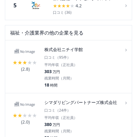
›
5
★
★
★
★
★
4.2
口コミ (
36
)
福祉・介護
業界の他の企業を見る
›
株式会社ニチイ学館
口コミ（
95
件）
★
★
★
★
★
平均年収（正社員）
(
2.8
)
303
万円
残業時間（月間）
18
時間
›
シマダリビングパートナーズ株式会社
口コミ（
24
件）
★
★
★
★
★
平均年収（正社員）
(
2.0
)
380
万円
残業時間（月間）