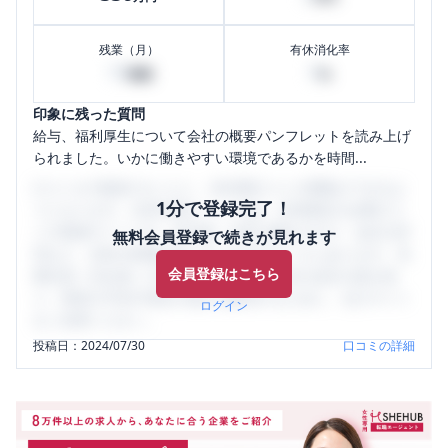
残業（月）
有休消化率
10
0
時間
%
印象に残った質問
給与、福利厚生について会社の概要パンフレットを読み上げ
られました。いかに働きやすい環境であるかを時間...
口コミを1投稿するごとに、30日間口コミの閲覧ができるよ
1分で登録完了！
うになります。SHEHUB(シーハブ)は、女性限定の企業口コ
ミの投稿サイトです。給与面・女性の働きやすさ・会社の評
無料会員登録で続きが見れます
判など、女性の転職は気にすべき点がたくさんあります。先
会員登録はこちら
輩社員（元社員）の口コミを通して、本当の会社の姿を知
り、将来の不安や現在の悩みを解消するために、ぜひサイト
ログイン
をご活用ください。
投稿日：
2024/07/30
口コミの詳細