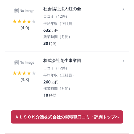
›
社会福祉法人虹の会
口コミ（
12
件）
★
★
★
★
★
平均年収（正社員）
(
4.0
)
632
万円
残業時間（月間）
30
時間
›
株式会社創生事業団
口コミ（
12
件）
★
★
★
★
★
平均年収（正社員）
(
3.8
)
260
万円
残業時間（月間）
10
時間
ＡＬＳＯＫ介護株式会社の就転職口コミ・評判トップへ