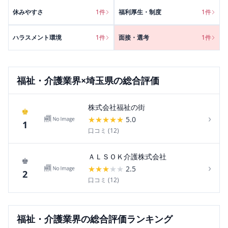
休みやすさ
1
件
福利厚生・制度
1
件
ハラスメント環境
1
件
面接・選考
1
件
福祉・介護
業界×
埼玉県
の総合評価
株式会社福祉の街
♚
›
★
★
★
★
★
5.0
1
口コミ (
12
)
ＡＬＳＯＫ介護株式会社
♚
›
★
★
★
★
★
2.5
2
口コミ (
12
)
福祉・介護
業界の総合評価ランキング