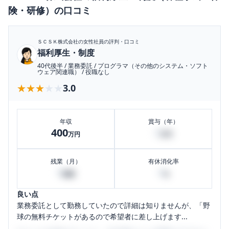
険・研修）
の口コミ
ＳＣＳＫ株式会社
の女性社員の評判・口コミ
福利厚生・制度
40代後半
/
業務委託
/
プログラマ（その他のシステム・ソフト
ウェア関連職）
/
役職なし
★★★★★
★★★★★
3.0
年収
賞与（年）
400
0
万円
万円
残業（月）
有休消化率
0
0
時間
%
良い点
業務委託として勤務していたので詳細は知りませんが、「野
球の無料チケットがあるので希望者に差し上げます...