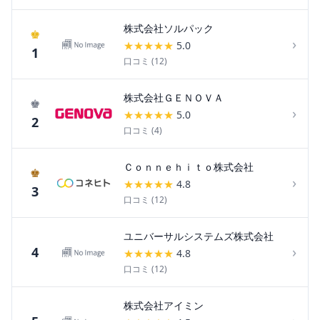
株式会社ソルパック
♚
›
★
★
★
★
★
5.0
1
口コミ (
12
)
株式会社ＧＥＮＯＶＡ
♚
›
★
★
★
★
★
5.0
2
口コミ (
4
)
Ｃｏｎｎｅｈｉｔｏ株式会社
♚
›
★
★
★
★
★
4.8
3
口コミ (
12
)
ユニバーサルシステムズ株式会社
›
4
★
★
★
★
★
4.8
口コミ (
12
)
株式会社アイミン