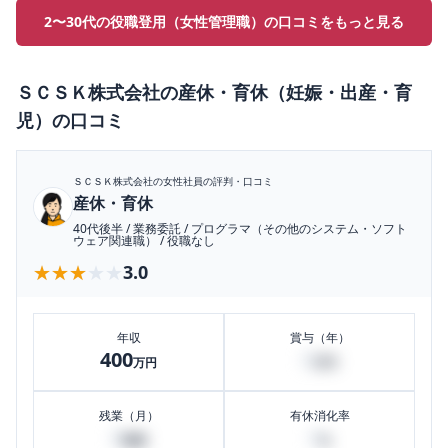
2〜30代の役職登用（女性管理職）の口コミをもっと見る
ＳＣＳＫ株式会社
の
産休・育休（妊娠・出産・育
児）
の口コミ
ＳＣＳＫ株式会社
の女性社員の評判・口コミ
産休・育休
40代後半
/
業務委託
/
プログラマ（その他のシステム・ソフト
ウェア関連職）
/
役職なし
★★★★★
★★★★★
3.0
年収
賞与（年）
400
0
万円
万円
残業（月）
有休消化率
0
0
時間
%