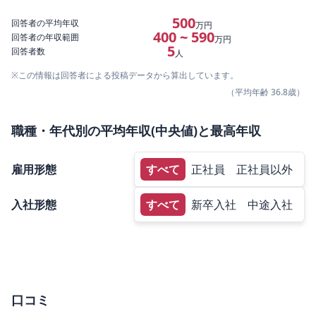
500
回答者の平均年収
万円
400 ~ 590
回答者の年収範囲
万円
5
回答者数
人
※この情報は回答者による投稿データから算出しています。
（平均年齢
36.8
歳）
職種・年代別の平均年収(中央値)と最高年収
雇用形態
すべて
正社員
正社員以外
入社形態
すべて
新卒入社
中途入社
口コミ