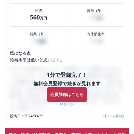
年収
賞与（年）
560
90
万円
万円
残業（月）
有休消化率
20
100
時間
%
気になる点
給与水準は低いと思います。
口コミを1投稿するごとに、30日間口コミの閲覧ができるよ
1分で登録完了！
うになります。SHEHUB(シーハブ)は、女性限定の企業口コ
ミの投稿サイトです。給与面・女性の働きやすさ・会社の評
無料会員登録で続きが見れます
判など、女性の転職は気にすべき点がたくさんあります。先
会員登録はこちら
輩社員（元社員）の口コミを通して、本当の会社の姿を知
り、将来の不安や現在の悩みを解消するために、ぜひサイト
ログイン
をご活用ください。
投稿日：
2024/03/29
口コミの詳細