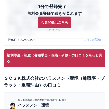
口コミを1投稿するごとに、30日間口コミの閲覧ができるよ
1分で登録完了！
うになります。SHEHUB(シーハブ)は、女性限定の企業口コ
ミの投稿サイトです。給与面・女性の働きやすさ・会社の評
無料会員登録で続きが見れます
判など、女性の転職は気にすべき点がたくさんあります。先
会員登録はこちら
輩社員（元社員）の口コミを通して、本当の会社の姿を知
り、将来の不安や現在の悩みを解消するために、ぜひサイト
ログイン
をご活用ください。
投稿日：
2024/04/02
口コミの詳細
福利厚生・制度（各種手当・保険・研修）の口コミをもっと見
る
ＳＣＳＫ株式会社
の
ハラスメント環境（離職率・ブ
ラック・退職理由）
の口コミ
ＳＣＳＫ株式会社
の女性社員の評判・口コミ
ハラスメント環境