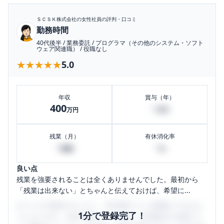
ＳＣＳＫ株式会社
の女性社員の評判・口コミ
勤務時間
40代後半
/
業務委託
/
プログラマ（その他のシステム・ソフト
ウェア関連職）
/
役職なし
★★★★★
★★★★★
5.0
年収
賞与（年）
400
0
万円
万円
残業（月）
有休消化率
0
0
時間
%
良い点
残業を強要されることは全くありませんでした。最初から
「残業は出来ない」とちゃんと伝えておけば、希望に...
口コミを1投稿するごとに、30日間口コミの閲覧ができるよ
1分で登録完了！
うになります。SHEHUB(シーハブ)は、女性限定の企業口コ