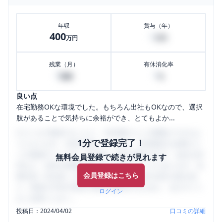
年収
賞与（年）
400
0
万円
万円
残業（月）
有休消化率
0
0
時間
%
良い点
在宅勤務OKな環境でした。もちろん出社もOKなので、選択
肢があることで気持ちに余裕ができ、とてもよか...
口コミを1投稿するごとに、30日間口コミの閲覧ができるよ
1分で登録完了！
うになります。SHEHUB(シーハブ)は、女性限定の企業口コ
ミの投稿サイトです。給与面・女性の働きやすさ・会社の評
無料会員登録で続きが見れます
判など、女性の転職は気にすべき点がたくさんあります。先
会員登録はこちら
輩社員（元社員）の口コミを通して、本当の会社の姿を知
り、将来の不安や現在の悩みを解消するために、ぜひサイト
ログイン
をご活用ください。
投稿日：
2024/04/02
口コミの詳細