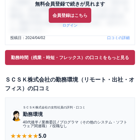
ミの投稿サイトです。給与面・女性の働きやすさ・会社の評
無料会員登録で続きが見れます
判など、女性の転職は気にすべき点がたくさんあります。先
会員登録はこちら
輩社員（元社員）の口コミを通して、本当の会社の姿を知
り、将来の不安や現在の悩みを解消するために、ぜひサイト
ログイン
をご活用ください。
投稿日：
2024/04/02
口コミの詳細
勤務時間（残業・時短・フレックス）の口コミをもっと見る
ＳＣＳＫ株式会社
の
勤務環境（リモート・出社・オ
フィス）
の口コミ
ＳＣＳＫ株式会社
の女性社員の評判・口コミ
勤務環境
40代後半
/
業務委託
/
プログラマ（その他のシステム・ソフト
ウェア関連職）
/
役職なし
★★★★★
★★★★★
5.0