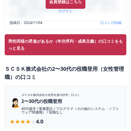
会員登録はこちら
輩社員（元社員）の口コミを通して、本当の会社の姿を知
り、将来の不安や現在の悩みを解消するために、ぜひサイト
ログイン
をご活用ください。
投稿日：
2024/11/04
口コミの詳細
男性同様の昇進があるか（年功序列・成果主義）の口コミをも
っと見る
ＳＣＳＫ株式会社
の
2〜30代の役職登用（女性管理
職）
の口コミ
ＳＣＳＫ株式会社
の女性社員の評判・口コミ
2〜30代の役職登用
40代後半
/
業務委託
/
プログラマ（その他のシステム・ソフト
ウェア関連職）
/
役職なし
★★★★★
★★★★★
4.0