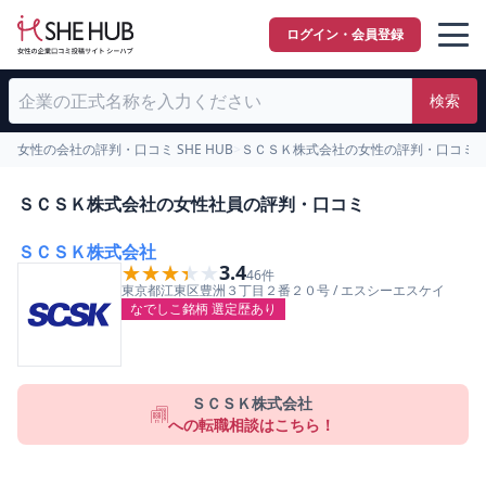
ログイン・会員登録
検索
女性の会社の評判・口コミ SHE HUB
>
ＳＣＳＫ株式会社の女性の評判・口コミ
ＳＣＳＫ株式会社の女性社員の評判・口コミ
ＳＣＳＫ株式会社
★★★★★
★★★★★
3.4
46
件
東京都
江東区
豊洲３丁目２番２０号
/
エスシーエスケイ
なでしこ銘柄 選定歴あり
ＳＣＳＫ株式会社
への転職相談はこちら！