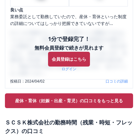
良い点
業務委託として勤務していたので、産休・育休といった制度
の詳細についてはしっかり把握できていないですが...
口コミを1投稿するごとに、30日間口コミの閲覧ができるよ
1分で登録完了！
うになります。SHEHUB(シーハブ)は、女性限定の企業口コ
ミの投稿サイトです。給与面・女性の働きやすさ・会社の評
無料会員登録で続きが見れます
判など、女性の転職は気にすべき点がたくさんあります。先
会員登録はこちら
輩社員（元社員）の口コミを通して、本当の会社の姿を知
り、将来の不安や現在の悩みを解消するために、ぜひサイト
ログイン
をご活用ください。
投稿日：
2024/04/02
口コミの詳細
産休・育休（妊娠・出産・育児）の口コミをもっと見る
ＳＣＳＫ株式会社
の
勤務時間（残業・時短・フレッ
クス）
の口コミ