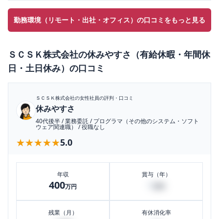
勤務環境（リモート・出社・オフィス）の口コミをもっと見る
ＳＣＳＫ株式会社
の
休みやすさ（有給休暇・年間休
日・土日休み）
の口コミ
ＳＣＳＫ株式会社
の女性社員の評判・口コミ
休みやすさ
40代後半
/
業務委託
/
プログラマ（その他のシステム・ソフト
ウェア関連職）
/
役職なし
★★★★★
★★★★★
5.0
年収
賞与（年）
400
0
万円
万円
残業（月）
有休消化率