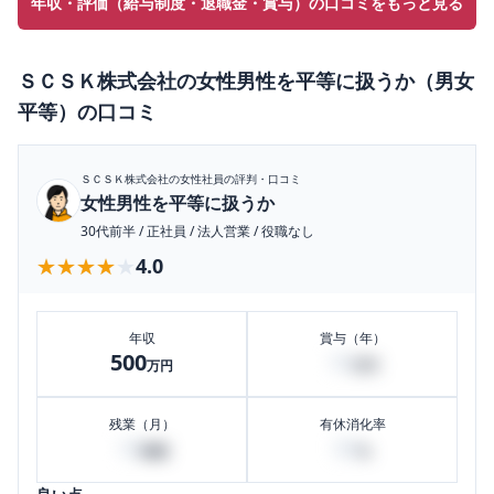
年収・評価（給与制度・退職金・賞与）の口コミをもっと見る
ＳＣＳＫ株式会社
の
女性男性を平等に扱うか（男女
平等）
の口コミ
ＳＣＳＫ株式会社
の女性社員の評判・口コミ
女性男性を平等に扱うか
30代前半
/
正社員
/
法人営業
/
役職なし
★★★★★
★★★★★
4.0
年収
賞与（年）
500
10
万円
万円
残業（月）
有休消化率
10
90
時間
%