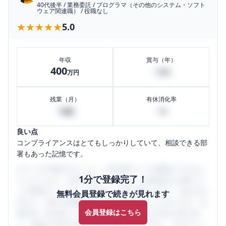
40代後半
/
業務委託
/
プログラマ（その他のシステム・ソフト
ウェア関連職）
/
役職なし
★★★★★
★★★★★
5.0
年収
賞与（年）
400
0
万円
万円
残業（月）
有休消化率
0
0
時間
%
良い点
コンプライアンスはとてもしっかりしていて、相談できる部
署もあった記憶です。
口コミを1投稿するごとに、30日間口コミの閲覧ができるよ
1分で登録完了！
うになります。SHEHUB(シーハブ)は、女性限定の企業口コ
ミの投稿サイトです。給与面・女性の働きやすさ・会社の評
無料会員登録で続きが見れます
判など、女性の転職は気にすべき点がたくさんあります。先
会員登録はこちら
輩社員（元社員）の口コミを通して、本当の会社の姿を知
り、将来の不安や現在の悩みを解消するために、ぜひサイト