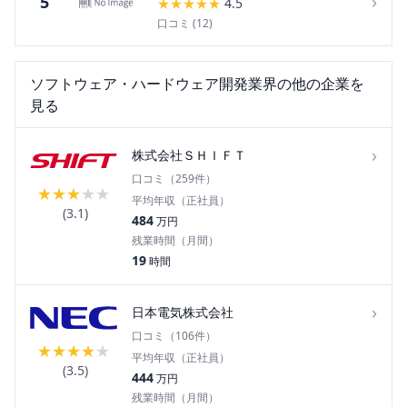
›
5
★
★
★
★
★
4.5
口コミ (
12
)
ソフトウェア・ハードウェア開発
業界の他の企業を
見る
›
株式会社ＳＨＩＦＴ
口コミ（
259
件）
★
★
★
★
★
平均年収（正社員）
(
3.1
)
484
万円
残業時間（月間）
19
時間
›
日本電気株式会社
口コミ（
106
件）
★
★
★
★
★
平均年収（正社員）
(
3.5
)
444
万円
残業時間（月間）