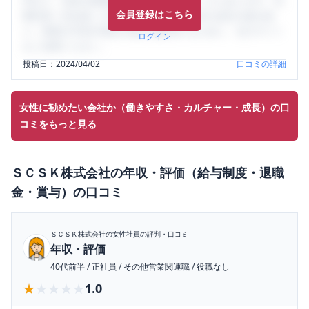
判など、女性の転職は気にすべき点がたくさんあります。先
会員登録はこちら
輩社員（元社員）の口コミを通して、本当の会社の姿を知
り、将来の不安や現在の悩みを解消するために、ぜひサイト
ログイン
をご活用ください。
投稿日：
2024/04/02
口コミの詳細
女性に勧めたい会社か（働きやすさ・カルチャー・成長）の口
コミをもっと見る
ＳＣＳＫ株式会社
の
年収・評価（給与制度・退職
金・賞与）
の口コミ
ＳＣＳＫ株式会社
の女性社員の評判・口コミ
年収・評価
40代前半
/
正社員
/
その他営業関連職
/
役職なし
★★★★★
★★★★★
1.0