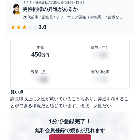
ＳＣＳＫ株式会社
の女性社員の評判・口コミ
男性同様の昇進があるか
20代前半
/
正社員
/
ソフトウェア開発（制御系）
/
役職なし
★★★★★
★★★★★
3.0
年収
賞与（年）
450
45
万円
万円
残業（月）
有休消化率
10
100
時間
%
良い点
課長職以上に女性が就いていることもあり、昇進を考えるこ
とができる環境だと感じています。現状、女性だか...
口コミを1投稿するごとに、30日間口コミの閲覧ができるよ
1分で登録完了！
うになります。SHEHUB(シーハブ)は、女性限定の企業口コ
ミの投稿サイトです。給与面・女性の働きやすさ・会社の評
無料会員登録で続きが見れます
判など、女性の転職は気にすべき点がたくさんあります。先