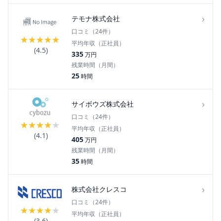
›
テモナ株式会社
口コミ（
24
件）
★
★
★
★
★
平均年収（正社員）
(
4.5
)
335
万円
残業時間（月間）
25
時間
›
サイボウズ株式会社
口コミ（
24
件）
★
★
★
★
★
平均年収（正社員）
(
4.1
)
405
万円
残業時間（月間）
35
時間
›
株式会社クレスコ
口コミ（
24
件）
★
★
★
★
★
平均年収（正社員）
(
3.6
)