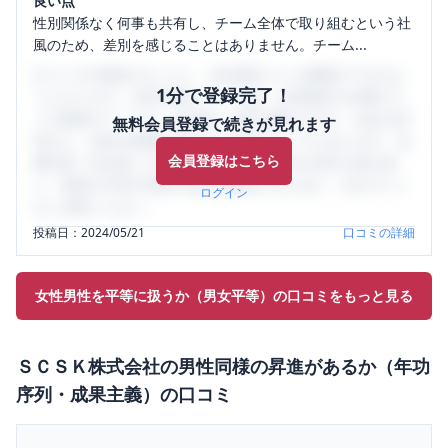
良い点
性別関係なく何事も共有し、チーム全体で取り組むという社
風のため、差別を感じることはありません。チーム...
口コミを1投稿するごとに、30日間口コミの閲覧ができるよ
1分で登録完了！
うになります。SHEHUB(シーハブ)は、女性限定の企業口コ
ミの投稿サイトです。給与面・女性の働きやすさ・会社の評
無料会員登録で続きが見れます
判など、女性の転職は気にすべき点がたくさんあります。先
会員登録はこちら
輩社員（元社員）の口コミを通して、本当の会社の姿を知
り、将来の不安や現在の悩みを解消するために、ぜひサイト
ログイン
をご活用ください。
投稿日：
2024/05/21
口コミの詳細
女性男性を平等に扱うか（男女平等）の口コミをもっと見る
ＳＣＳＫ株式会社
の
男性同様の昇進があるか（年功
序列・成果主義）
の口コミ