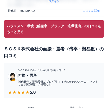
ログイン
をご活用ください。
投稿日：
2024/04/02
口コミの詳細
ハラスメント環境（離職率・ブラック・退職理由）の口コミを
もっと見る
ＳＣＳＫ株式会社
の
面接・選考（倍率・難易度）
の
口コミ
ＳＣＳＫ株式会社
の女性社員の評判・口コミ
面接・選考
40代後半
/
業務委託
/
プログラマ（その他のシステム・ソフト
ウェア関連職）
/
役職なし
★★★★★
★★★★★
5.0
年収
賞与（年）