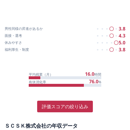
〇
3.8
男性同様の昇進があるか
●
●
●
●
〇
4.3
面接・選考
●
●
●
●
〇
5.0
休みやすさ
●
●
●
●
〇
3.8
福利厚生・制度
●
●
●
●
16.0
平均残業（月）
時間
76.0
有休消化率
%
評価スコアの絞り込み
ＳＣＳＫ株式会社
の年収データ