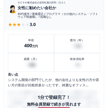
ＳＣＳＫ株式会社
の女性社員の評判・口コミ
女性に勧めたい会社か
40代後半
/
業務委託
/
プログラマ（その他のシステム・ソフト
ウェア関連職）
/
役職なし
★★★★★
★★★★★
3.0
年収
賞与（年）
400
0
万円
万円
残業（月）
有休消化率
0
0
時間
%
良い点
システム開発の部門でしたが、他の会社よりも女性の方や若
い方の割合が比較的多かったです。綺麗なオフィス...
口コミを1投稿するごとに、30日間口コミの閲覧ができるよ
1分で登録完了！
うになります。SHEHUB(シーハブ)は、女性限定の企業口コ
ミの投稿サイトです。給与面・女性の働きやすさ・会社の評
無料会員登録で続きが見れます