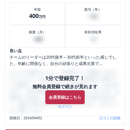
年収
賞与（年）
400
0
万円
万円
残業（月）
有休消化率
0
0
時間
%
良い点
チームのリーダーは20代後半～30代前半といった感じでし
た。年齢に関係なく、自分の頑張りと成果次第で...
口コミを1投稿するごとに、30日間口コミの閲覧ができるよ
1分で登録完了！
うになります。SHEHUB(シーハブ)は、女性限定の企業口コ
ミの投稿サイトです。給与面・女性の働きやすさ・会社の評
無料会員登録で続きが見れます
判など、女性の転職は気にすべき点がたくさんあります。先
会員登録はこちら
輩社員（元社員）の口コミを通して、本当の会社の姿を知
り、将来の不安や現在の悩みを解消するために、ぜひサイト
ログイン
をご活用ください。
投稿日：
2024/04/02
口コミの詳細