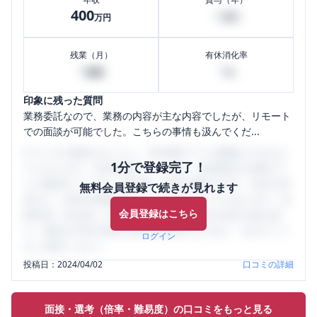
400
0
万円
万円
残業（月）
有休消化率
0
0
時間
%
印象に残った質問
業務委託なので、業務の内容が主な内容でしたが、リモート
での面談が可能でした。こちらの事情も汲んでくだ...
口コミを1投稿するごとに、30日間口コミの閲覧ができるよ
1分で登録完了！
うになります。SHEHUB(シーハブ)は、女性限定の企業口コ
ミの投稿サイトです。給与面・女性の働きやすさ・会社の評
無料会員登録で続きが見れます
判など、女性の転職は気にすべき点がたくさんあります。先
会員登録はこちら
輩社員（元社員）の口コミを通して、本当の会社の姿を知
り、将来の不安や現在の悩みを解消するために、ぜひサイト
ログイン
をご活用ください。
投稿日：
2024/04/02
口コミの詳細
面接・選考（倍率・難易度）の口コミをもっと見る