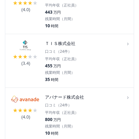
★
★
★
★
★
平均年収（正社員）
(
4.0
)
443
万円
残業時間（月間）
10
時間
›
ＴＩＳ株式会社
口コミ（
24
件）
★
★
★
★
★
平均年収（正社員）
(
3.4
)
455
万円
残業時間（月間）
35
時間
›
アバナード株式会社
口コミ（
24
件）
★
★
★
★
★
平均年収（正社員）
(
4.0
)
800
万円
残業時間（月間）
10
時間