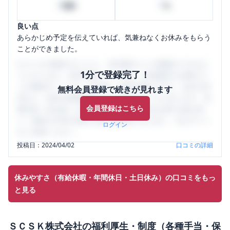
0
0
時間
%
良い点
あらかじめ予定を伝えていれば、気兼ねなくお休みをもらう
ことができました。
口コミを1投稿するごとに、30日間口コミの閲覧ができるよ
1分で登録完了！
うになります。SHEHUB(シーハブ)は、女性限定の企業口コ
ミの投稿サイトです。給与面・女性の働きやすさ・会社の評
無料会員登録で続きが見れます
判など、女性の転職は気にすべき点がたくさんあります。先
会員登録はこちら
輩社員（元社員）の口コミを通して、本当の会社の姿を知
り、将来の不安や現在の悩みを解消するために、ぜひサイト
ログイン
をご活用ください。
投稿日：
2024/04/02
口コミの詳細
休みやすさ（有給休暇・年間休日・土日休み）の口コミをもっ
と見る
ＳＣＳＫ株式会社
の
福利厚生・制度（各種手当・保