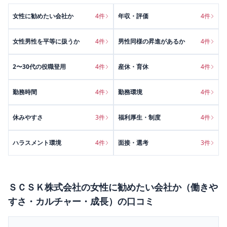
女性に勧めたい会社か
4
件
年収・評価
4
件
女性男性を平等に扱うか
4
件
男性同様の昇進があるか
4
件
2〜30代の役職登用
4
件
産休・育休
4
件
勤務時間
4
件
勤務環境
4
件
休みやすさ
3
件
福利厚生・制度
4
件
ハラスメント環境
4
件
面接・選考
3
件
ＳＣＳＫ株式会社
の
女性に勧めたい会社か（働きや
すさ・カルチャー・成長）
の口コミ