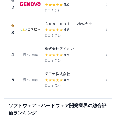
♚
›
★
★
★
★
★
5.0
2
口コミ (
4
)
Ｃｏｎｎｅｈｉｔｏ株式会社
♚
›
★
★
★
★
★
4.8
3
口コミ (
12
)
株式会社アイミン
›
4
★
★
★
★
★
4.5
口コミ (
12
)
テモナ株式会社
›
5
★
★
★
★
★
4.5
口コミ (
24
)
ソフトウェア・ハードウェア開発
業界の総合評
価ランキング