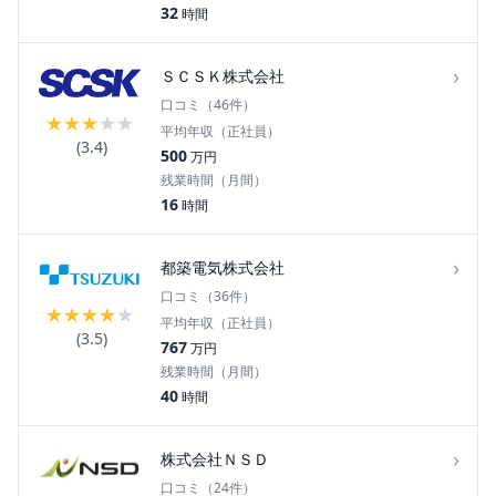
32
時間
›
ＳＣＳＫ株式会社
口コミ（
46
件）
★
★
★
★
★
平均年収（正社員）
(
3.4
)
500
万円
残業時間（月間）
16
時間
›
都築電気株式会社
口コミ（
36
件）
★
★
★
★
★
平均年収（正社員）
(
3.5
)
767
万円
残業時間（月間）
40
時間
›
株式会社ＮＳＤ
口コミ（
24
件）