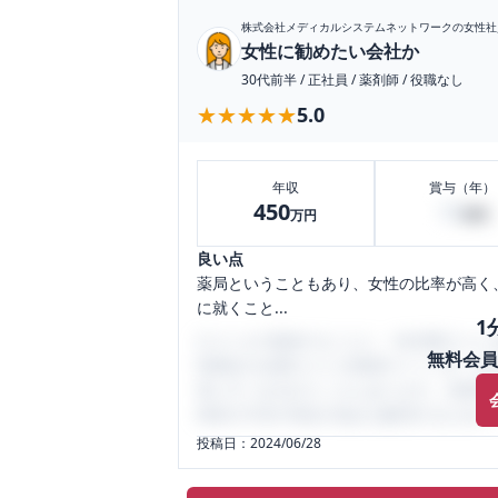
株式会社メディカルシステムネットワーク
の女性社
女性に勧めたい会社か
30代前半
/
正社員
/
薬剤師
/
役職なし
★★★★★
★★★★★
5.0
年収
賞与（年）
450
10
万円
万円
良い点
薬局ということもあり、女性の比率が高く
に就くこと...
1
口コミを1投稿するごとに、30日間口コミの
無料会員
性限定の企業口コミの投稿サイトです。給
気にすべき点がたくさんあります。先輩社
将来の不安や現在の悩みを解消するために
投稿日：
2024/06/28