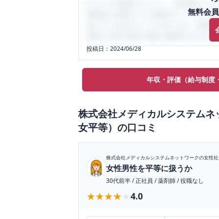
口コミを1投稿するごとに、30日間口コミの
無料会員
性限定の企業口コミの投稿サイトです。給
気にすべき点がたくさんあります。先輩社
将来の不安や現在の悩みを解消するために
投稿日：
2024/06/28
年収・評価（給与制度
株式会社メディカルシステムネ
女平等）
の口コミ
株式会社メディカルシステムネットワーク
の女性社
女性男性を平等に扱うか
30代前半
/
正社員
/
薬剤師
/
役職なし
★★★★★
★★★★★
4.0