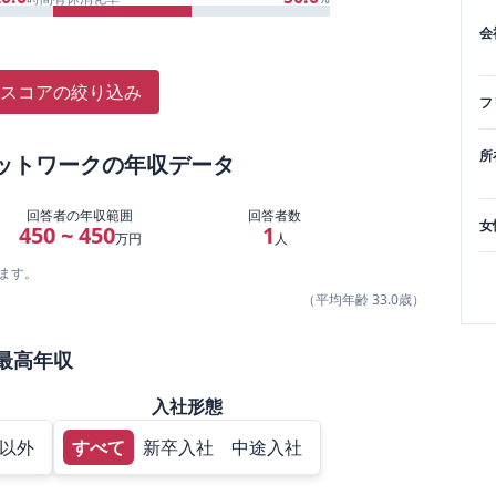
会
スコアの絞り込み
フ
所
ットワーク
の年収データ
回答者の年収範囲
回答者数
女
450 ~ 450
1
万円
人
ます。
（平均年齢
33.0
歳）
最高年収
入社形態
以外
すべて
新卒入社
中途入社