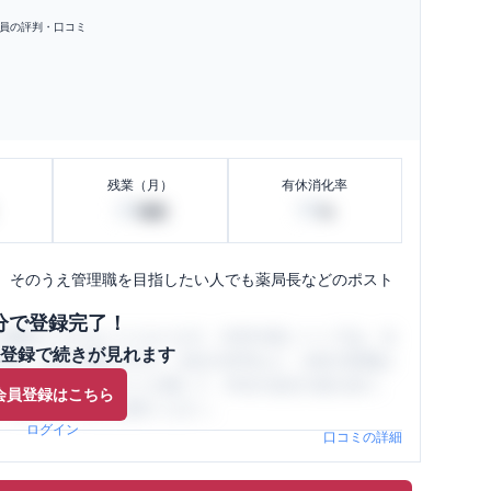
員の評判・口コミ
残業（月）
有休消化率
20
50
時間
%
、そのうえ管理職を目指したい人でも薬局長などのポスト
分で登録完了！
閲覧ができるようになります。SHEHUB(シーハブ)は、女
登録で続きが見れます
与面・女性の働きやすさ・会社の評判など、女性の転職は
員（元社員）の口コミを通して、本当の会社の姿を知り、
会員登録はこちら
、ぜひサイトをご活用ください。
ログイン
口コミの詳細