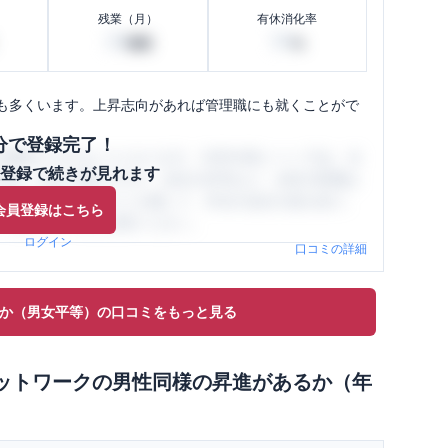
残業（月）
有休消化率
20
50
時間
%
も多くいます。上昇志向があれば管理職にも就くことがで
分で登録完了！
閲覧ができるようになります。SHEHUB(シーハブ)は、女
登録で続きが見れます
与面・女性の働きやすさ・会社の評判など、女性の転職は
員（元社員）の口コミを通して、本当の会社の姿を知り、
会員登録はこちら
、ぜひサイトをご活用ください。
ログイン
口コミの詳細
か（男女平等）の口コミをもっと見る
ットワーク
の
男性同様の昇進があるか（年