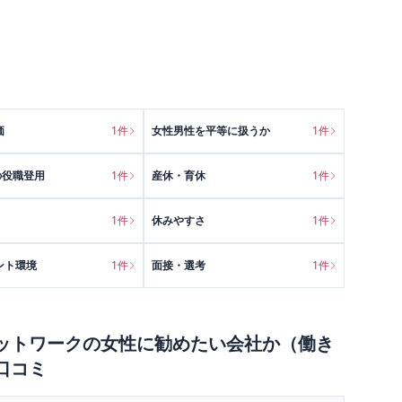
価
1
件
女性男性を平等に扱うか
1
件
の役職登用
1
件
産休・育休
1
件
1
件
休みやすさ
1
件
ント環境
1
件
面接・選考
1
件
ットワーク
の
女性に勧めたい会社か（働き
口コミ