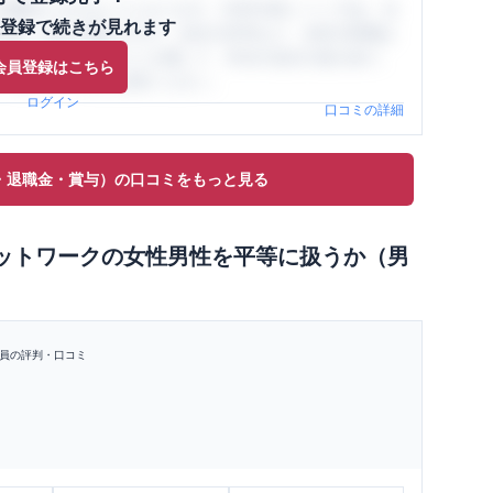
閲覧ができるようになります。SHEHUB(シーハブ)は、女
登録で続きが見れます
与面・女性の働きやすさ・会社の評判など、女性の転職は
員（元社員）の口コミを通して、本当の会社の姿を知り、
会員登録はこちら
、ぜひサイトをご活用ください。
ログイン
口コミの詳細
・退職金・賞与）の口コミをもっと見る
ットワーク
の
女性男性を平等に扱うか（男
員の評判・口コミ