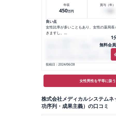
年収
賞与（年）
450
10
万円
万円
良い点
女性比率が多いこともあり、女性の薬局長
きますし、...
1
口コミを1投稿するごとに、30日間口コミの
無料会員
性限定の企業口コミの投稿サイトです。給
気にすべき点がたくさんあります。先輩社
将来の不安や現在の悩みを解消するために
投稿日：
2024/06/28
女性男性を平等に扱う
株式会社メディカルシステムネ
功序列・成果主義）
の口コミ