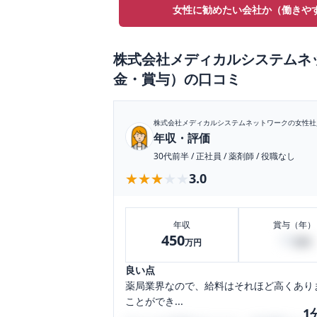
女性に勧めたい会社か（働きや
株式会社メディカルシステムネ
金・賞与）
の口コミ
株式会社メディカルシステムネットワーク
の女性社
年収・評価
30代前半
/
正社員
/
薬剤師
/
役職なし
★★★★★
★★★★★
3.0
年収
賞与（年）
450
10
万円
万円
良い点
薬局業界なので、給料はそれほど高くあり
ことができ...
1