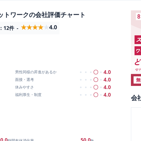
ットワーク
の会社評価チャート
★★★★★
★★★★★
4.0
：
12
件
-
〇
4.0
男性同様の昇進があるか
●
●
●
●
〇
4.0
面接・選考
●
●
●
●
〇
4.0
休みやすさ
●
●
●
●
〇
4.0
福利厚生・制度
●
●
●
●
会
0.0
50.0
時間
有休消化率
%