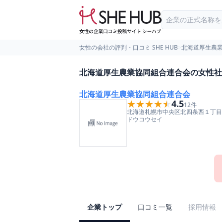
女性の会社の評判・口コミ SHE HUB
>
北海道厚生農
北海道厚生農業協同組合連合会の女性社
北海道厚生農業協同組合連合会
★★★★★
★★★★★
4.5
12
件
北海道
札幌市中央区
北四条西１丁目
ドウコウセイ
企業トップ
口コミ一覧
採用情報