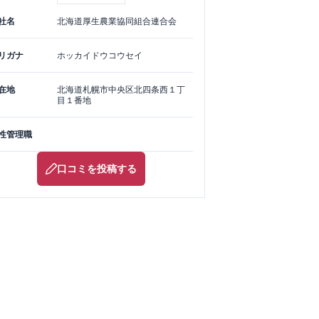
社名
北海道厚生農業協同組合連合会
リガナ
ホッカイドウコウセイ
在地
北海道
札幌市中央区
北四条西１丁
目１番地
性管理職
口コミを投稿する