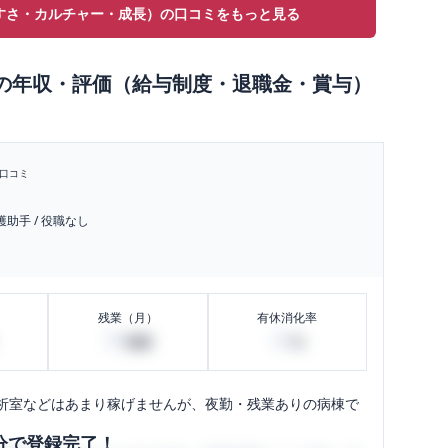
すさ・カルチャー・成長）の口コミをもっと見る
の
年収・評価（給与制度・退職金・賞与）
口コミ
護助手
/
役職なし
残業（月）
有休消化率
50
20
時間
%
析室などはあまり稼げませんが、夜勤・残業ありの病棟で
分で登録完了！