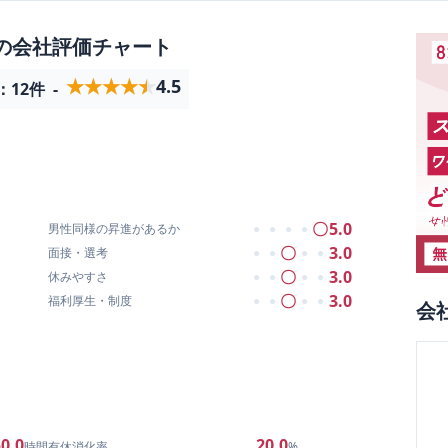
の会社評価チャート
★★★★★
★★★★★
4.5
：
12
件
-
〇
5.0
男性同様の昇進があるか
●
●
●
●
〇
3.0
面接・選考
●
●
●
●
〇
3.0
休みやすさ
●
●
●
●
〇
3.0
福利厚生・制度
●
●
●
●
会
0.0
20.0
時間
有休消化率
%