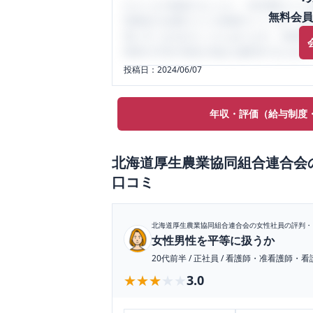
口コミを1投稿するごとに、30日間口コミの
無料会員
性限定の企業口コミの投稿サイトです。給
気にすべき点がたくさんあります。先輩社
将来の不安や現在の悩みを解消するために
投稿日：
2024/06/07
年収・評価（給与制度
北海道厚生農業協同組合連合会
口コミ
北海道厚生農業協同組合連合会
の女性社員の評判・
女性男性を平等に扱うか
20代前半
/
正社員
/
看護師・准看護師・看
★★★★★
★★★★★
3.0