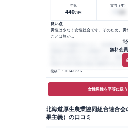
年収
賞与（年）
440
60
万円
万円
良い点
男性は少なく女性社会です。そのため、男
ことは無か...
1
口コミを1投稿するごとに、30日間口コミの
無料会員
性限定の企業口コミの投稿サイトです。給
気にすべき点がたくさんあります。先輩社
将来の不安や現在の悩みを解消するために
投稿日：
2024/06/07
女性男性を平等に扱う
北海道厚生農業協同組合連合会
果主義）
の口コミ