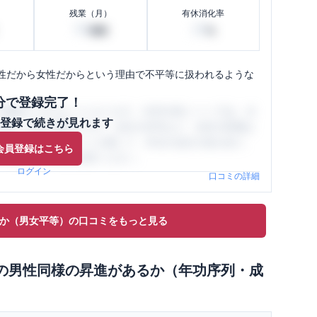
残業（月）
有休消化率
50
20
時間
%
性だから女性だからという理由で不平等に扱われるような
分で登録完了！
閲覧ができるようになります。SHEHUB(シーハブ)は、女
登録で続きが見れます
与面・女性の働きやすさ・会社の評判など、女性の転職は
員（元社員）の口コミを通して、本当の会社の姿を知り、
会員登録はこちら
、ぜひサイトをご活用ください。
ログイン
口コミの詳細
か（男女平等）の口コミをもっと見る
の
男性同様の昇進があるか（年功序列・成