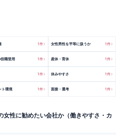
価
1
件
女性男性を平等に扱うか
1
件
の役職登用
1
件
産休・育休
1
件
1
件
休みやすさ
1
件
ント環境
1
件
面接・選考
1
件
の
女性に勧めたい会社か（働きやすさ・カ