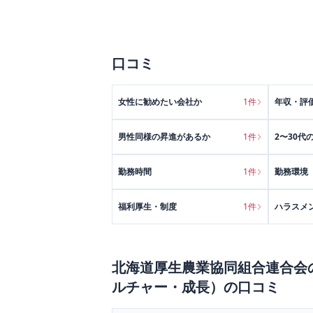
口コミ
女性に勧めたい会社か
1
件
年収・評
男性同様の昇進があるか
1
件
2〜30代
勤務時間
1
件
勤務環境
福利厚生・制度
1
件
ハラスメ
北海道厚生農業協同組合連合会
ルチャー・成長）
の口コミ