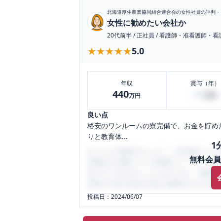
北海道厚生農業協同組合連合会
の女性社員の評判・
女性に勧めたい会社か
20代前半
/
正社員
/
看護師・准看護師・看
★★★★★
★★★★★
5.0
年収
賞与（年）
440
60
万円
万円
良い点
格安のワンルームの寮完備で、お金を貯め
りと教育体...
1
口コミを1投稿するごとに、30日間口コミの
無料会員
性限定の企業口コミの投稿サイトです。給
気にすべき点がたくさんあります。先輩社
将来の不安や現在の悩みを解消するために
投稿日：
2024/06/07