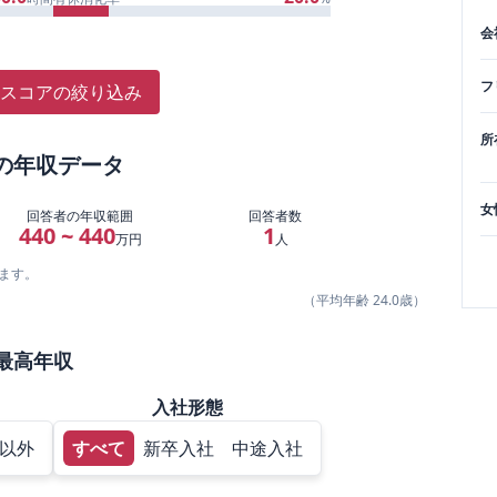
会
フ
スコアの絞り込み
所
の年収データ
女
回答者の年収範囲
回答者数
440 ~ 440
1
万円
人
ます。
（平均年齢
24.0
歳）
最高年収
入社形態
以外
すべて
新卒入社
中途入社