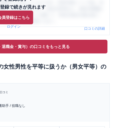
閲覧ができるようになります。SHEHUB(シーハブ)は、女
登録で続きが見れます
与面・女性の働きやすさ・会社の評判など、女性の転職は
員（元社員）の口コミを通して、本当の会社の姿を知り、
会員登録はこちら
、ぜひサイトをご活用ください。
ログイン
口コミの詳細
・退職金・賞与）の口コミをもっと見る
の
女性男性を平等に扱うか（男女平等）
の
口コミ
護助手
/
役職なし