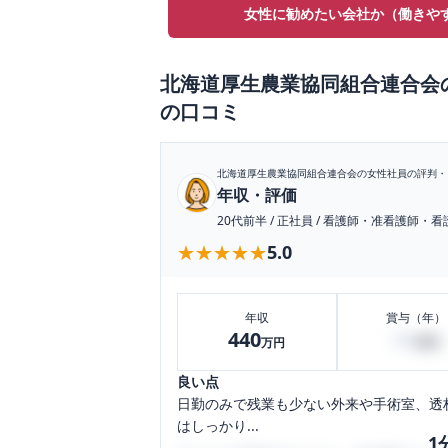
女性に勧めたい会社か（働きや
北海道厚生農業協同組合連合会
の口コミ
北海道厚生農業協同組合連合会
の女性社員の評判・
年収・評価
20代前半
/
正社員
/
看護師・准看護師・看
★★★★★
★★★★★
5.0
年収
賞与（年）
440
60
万円
万円
良い点
日勤のみで残業も少ない外来や手術室、透
はしっかり...
1