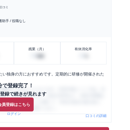
口コミ
護助手
/
役職なし
残業（月）
有休消化率
50
20
時間
%
たい独身の方におすすめです。定期的に研修が開催された
分で登録完了！
閲覧ができるようになります。SHEHUB(シーハブ)は、女
登録で続きが見れます
与面・女性の働きやすさ・会社の評判など、女性の転職は
員（元社員）の口コミを通して、本当の会社の姿を知り、
会員登録はこちら
、ぜひサイトをご活用ください。
ログイン
口コミの詳細