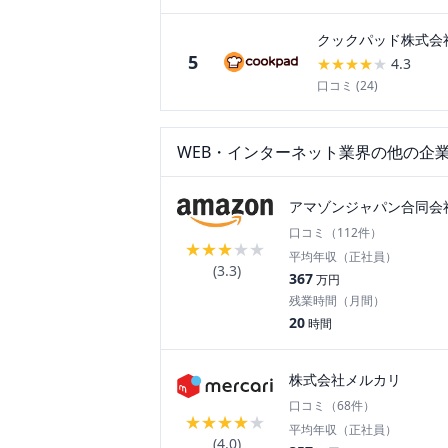
クックパッド株式会
5
★
★
★
★
★
4.3
口コミ (
24
)
WEB・インターネット
業界の他の企
アマゾンジャパン合同会
口コミ（
112
件）
★
★
★
★
★
平均年収（正社員）
(
3.3
)
367
万円
残業時間（月間）
20
時間
株式会社メルカリ
口コミ（
68
件）
★
★
★
★
★
平均年収（正社員）
(
4.0
)