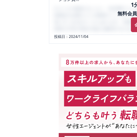
1
口コミを1投稿するごとに、30日間口コミの
無料会員
性限定の企業口コミの投稿サイトです。給
気にすべき点がたくさんあります。先輩社
将来の不安や現在の悩みを解消するために
投稿日：
2024/11/04