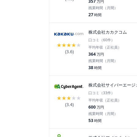
357
万円
残業時間（月間）
27
時間
株式会社カカクコム
口コミ（
60
件）
★
★
★
★
★
平均年収（正社員）
(
3.6
)
364
万円
残業時間（月間）
38
時間
株式会社サイバーエージ
口コミ（
33
件）
★
★
★
★
★
平均年収（正社員）
(
3.4
)
600
万円
残業時間（月間）
53
時間