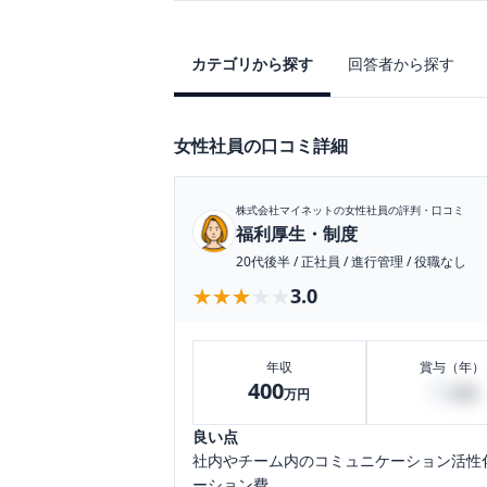
カテゴリから探す
回答者から探す
女性社員の口コミ詳細
株式会社マイネット
の女性社員の評判・口コミ
福利厚生・制度
20代後半
/
正社員
/
進行管理
/
役職なし
★★★★★
★★★★★
3.0
年収
賞与（年）
400
30
万円
万円
良い点
社内やチーム内のコミュニケーション活性
ーション費...