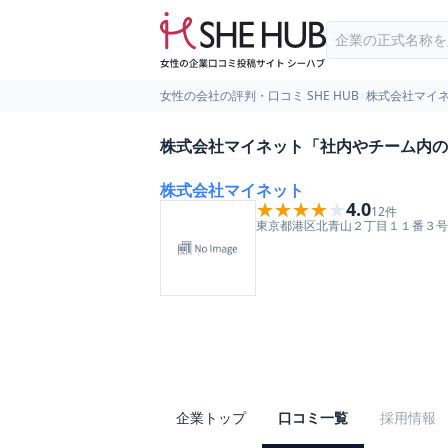
女性の会社の評判・口コミ SHE HUB
>
株式会社マイ
株式会社マイネット「社内やチーム内の
株式会社マイネット
★★★★★
★★★★★
4.0
12
件
東京都
港区
北青山２丁目１１番３号
企業トップ
口コミ一覧
採用情報