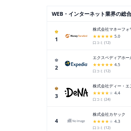
WEB・インターネット
業界の総
株式会社マネーフォ
♚
★
★
★
★
★
5.0
1
口コミ (
12
)
エクスペディアホー
♚
★
★
★
★
★
4.5
2
口コミ (
12
)
株式会社ディー・エ
♚
★
★
★
★
★
4.4
3
口コミ (
24
)
株式会社カヤック
4
★
★
★
★
★
4.3
口コミ (
12
)