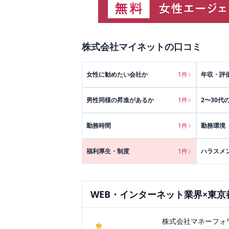
株式会社マイネット
の口コミ
女性に勧めたい会社か
1
件
年収・評
男性同様の昇進があるか
1
件
2〜30代
勤務時間
1
件
勤務環境
福利厚生・制度
1
件
ハラスメ
WEB・インターネット
業界×
東京
株式会社マネーフォ
♚