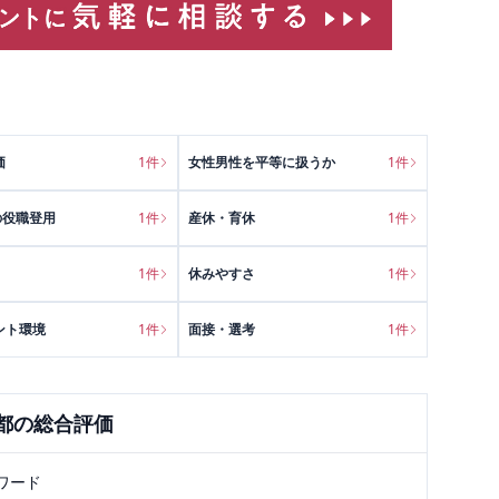
価
1
件
女性男性を平等に扱うか
1
件
の役職登用
1
件
産休・育休
1
件
1
件
休みやすさ
1
件
ント環境
1
件
面接・選考
1
件
都
の総合評価
ワード