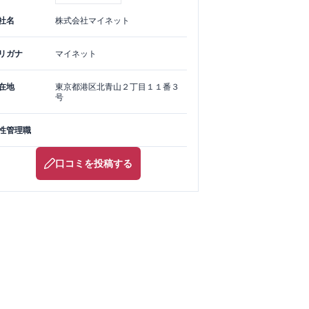
社名
株式会社マイネット
リガナ
マイネット
在地
東京都
港区
北青山２丁目１１番３
号
性管理職
口コミを投稿する