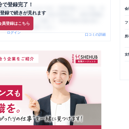
分で登録完了！
閲覧ができるようになります。SHEHUB(シーハブ)は、女
会
登録で続きが見れます
与面・女性の働きやすさ・会社の評判など、女性の転職は
員（元社員）の口コミを通して、本当の会社の姿を知り、
フ
会員登録はこちら
、ぜひサイトをご活用ください。
ログイン
口コミの詳細
所
女