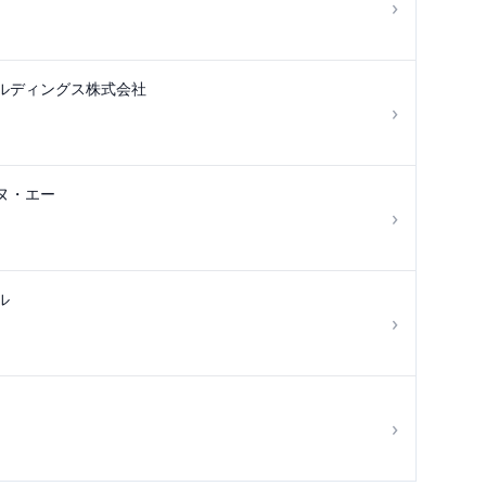
›
ルディングス株式会社
›
ヌ・エー
›
ル
›
›