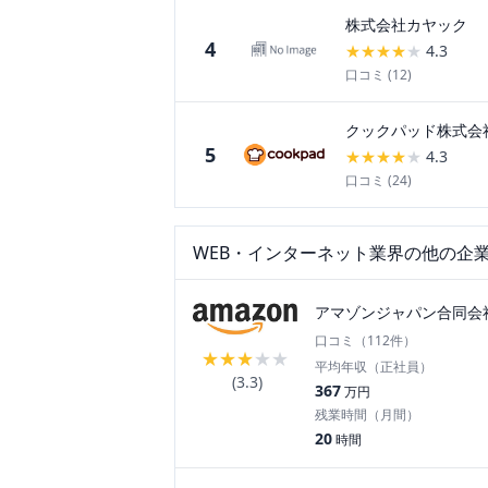
株式会社カヤック
4
★
★
★
★
★
4.3
口コミ (
12
)
クックパッド株式会
5
★
★
★
★
★
4.3
口コミ (
24
)
WEB・インターネット
業界の他の企
アマゾンジャパン合同会
口コミ（
112
件）
★
★
★
★
★
平均年収（正社員）
(
3.3
)
367
万円
残業時間（月間）
20
時間