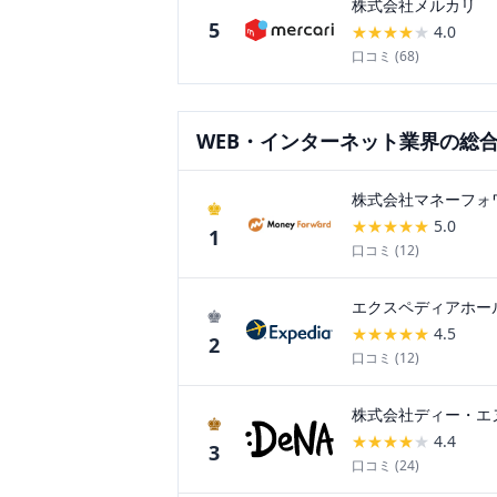
株式会社メルカリ
5
★
★
★
★
★
4.0
口コミ (
68
)
WEB・インターネット
業界の総
株式会社マネーフォ
♚
★
★
★
★
★
5.0
1
口コミ (
12
)
エクスペディアホー
♚
★
★
★
★
★
4.5
2
口コミ (
12
)
株式会社ディー・エ
♚
★
★
★
★
★
4.4
3
口コミ (
24
)