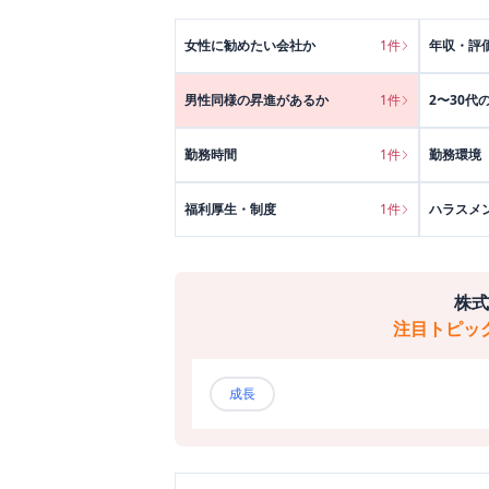
女性に勧めたい会社か
1
件
年収・評
男性同様の昇進があるか
1
件
2〜30代
勤務時間
1
件
勤務環境
福利厚生・制度
1
件
ハラスメ
株式
注目トピッ
成長