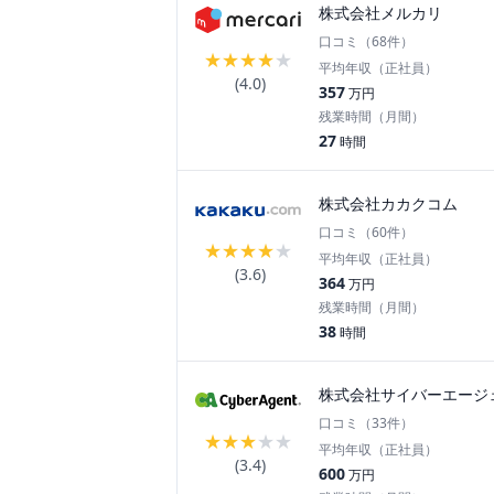
株式会社メルカリ
口コミ（
68
件）
★
★
★
★
★
平均年収（正社員）
(
4.0
)
357
万円
残業時間（月間）
27
時間
株式会社カカクコム
口コミ（
60
件）
★
★
★
★
★
平均年収（正社員）
(
3.6
)
364
万円
残業時間（月間）
38
時間
株式会社サイバーエージ
口コミ（
33
件）
★
★
★
★
★
平均年収（正社員）
(
3.4
)
600
万円