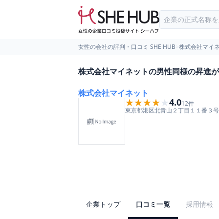
女性の会社の評判・口コミ SHE HUB
>
株式会社マイ
株式会社マイネットの男性同様の昇進が
株式会社マイネット
★★★★★
★★★★★
4.0
12
件
東京都
港区
北青山２丁目１１番３号
企業トップ
口コミ一覧
採用情報