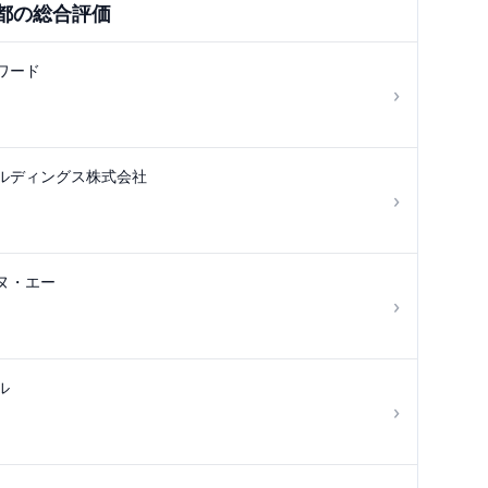
都
の総合評価
ワード
›
ルディングス株式会社
›
ヌ・エー
›
ル
›