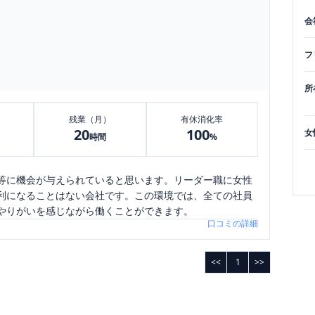
会
フ
所
残業（月）
有休消化率
20
100
女
時間
%
等に機会が与えられていると思います。リーダー職に女性
利になることはない会社です。この環境では、全ての社員
やりがいを感じながら働くことができます。
口コミの詳細
<<
1
>>