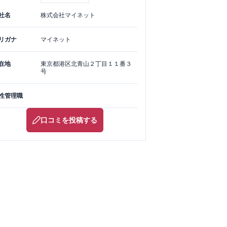
社名
株式会社マイネット
リガナ
マイネット
在地
東京都
港区
北青山２丁目１１番３
号
性管理職
口コミを投稿する