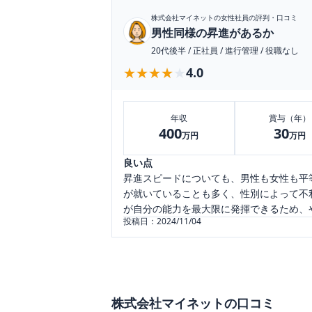
株式会社マイネット
の女性社員の評判・口コミ
男性同様の昇進があるか
20代後半
/
正社員
/
進行管理
/
役職なし
★★★★★
★★★★★
4.0
年収
賞与（年）
400
30
万円
万円
良い点
昇進スピードについても、男性も女性も平
が就いていることも多く、性別によって不
が自分の能力を最大限に発揮できるため、
投稿日：
2024/11/04
株式会社マイネット
の口コミ