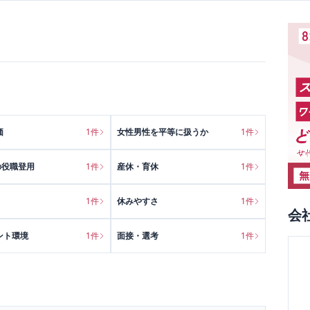
価
1
件
女性男性を平等に扱うか
1
件
の役職登用
1
件
産休・育休
1
件
1
件
休みやすさ
1
件
会
ント環境
1
件
面接・選考
1
件