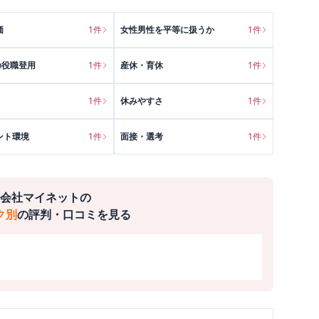
価
1
件
女性男性を平等に扱うか
1
件
の役職登用
1
件
産休・育休
1
件
1
件
休みやすさ
1
件
ント環境
1
件
面接・選考
1
件
会社マイネット
の
ク別
の評判・口コミを見る