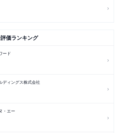
›
合評価ランキング
ワード
›
ルディングス株式会社
›
ヌ・エー
›