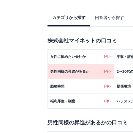
カテゴリから探す
回答者から探す
株式会社マイネット
の口コミ
女性に勧めたい会社か
1
件
年収・評
男性同様の昇進があるか
1
件
2〜30代
勤務時間
1
件
勤務環境
福利厚生・制度
1
件
ハラスメ
男性同様の昇進があるか
の口コミ