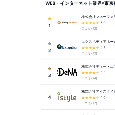
WEB・インターネット
業界×
東京
株式会社マネーフォ
♚
★
★
★
★
★
5.0
1
口コミ (
12
)
エクスペディアホー
♚
★
★
★
★
★
4.5
2
口コミ (
12
)
株式会社ディー・エ
♚
★
★
★
★
★
4.4
3
口コミ (
24
)
株式会社アイスタイ
4
★
★
★
★
★
4.0
口コミ (
12
)