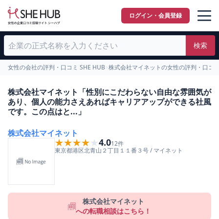
ログイン・会員登録
検索
女性の会社の評判・口コミ SHE HUB
>
株式会社マイネットの女性の評判・口コ
株式会社マイネット「性別にこだわらない自由な雰囲気が
あり、個人の能力さえあればキャリアアップができる社風
です。この点はと...」
株式会社マイネット
★★★★★
★★★★★
4.0
12
件
東京都
港区
北青山２丁目１１番３号
/
マイネット
株式会社マイネット
への転職相談はこちら！