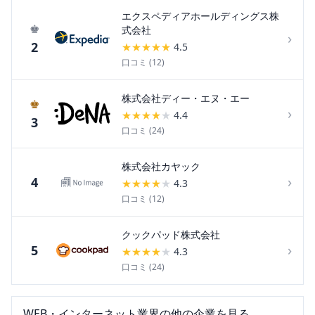
エクスペディアホールディングス株
♚
式会社
›
2
★
★
★
★
★
4.5
口コミ (
12
)
株式会社ディー・エヌ・エー
♚
›
★
★
★
★
★
4.4
3
口コミ (
24
)
株式会社カヤック
›
4
★
★
★
★
★
4.3
口コミ (
12
)
クックパッド株式会社
›
5
★
★
★
★
★
4.3
口コミ (
24
)
WEB・インターネット
業界の他の企業を見る