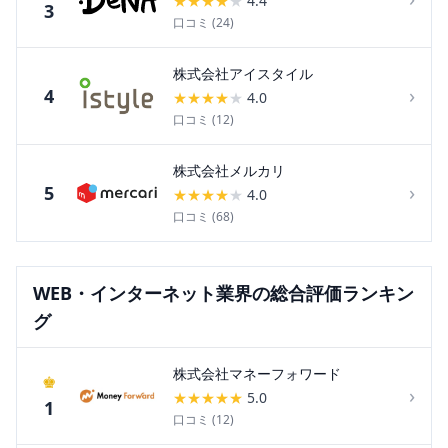
★
★
★
★
★
4.4
3
口コミ (
24
)
株式会社アイスタイル
›
4
★
★
★
★
★
4.0
口コミ (
12
)
株式会社メルカリ
›
5
★
★
★
★
★
4.0
口コミ (
68
)
WEB・インターネット
業界の総合評価ランキン
グ
株式会社マネーフォワード
♚
›
★
★
★
★
★
5.0
1
口コミ (
12
)