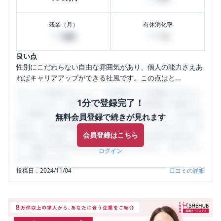
残業（月）
有休消化率
20
100
時間
%
良い点
性別にこだわらない自由な雰囲気があり、個人の能力さえあ
ればキャリアアップができる社風です。この点はと...
口コミを1投稿するごとに、30日間口コミの閲覧ができるよ
1分で登録完了！
うになります。SHEHUB(シーハブ)は、女性限定の企業口コ
ミの投稿サイトです。給与面・女性の働きやすさ・会社の評
無料会員登録で続きが見れます
判など、女性の転職は気にすべき点がたくさんあります。先
会員登録はこちら
輩社員（元社員）の口コミを通して、本当の会社の姿を知
り、将来の不安や現在の悩みを解消するために、ぜひサイト
ログイン
をご活用ください。
投稿日：
2024/11/04
口コミの詳細