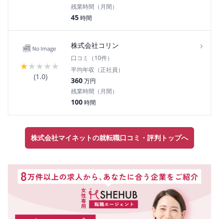
残業時間（月間）
45
時間
›
株式会社コリン
口コミ（
10
件）
★
★
★
★
★
平均年収（正社員）
(
1.0
)
360
万円
残業時間（月間）
100
時間
株式会社マイネットの就転職口コミ・評判トップへ