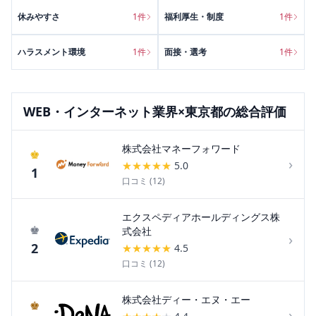
休みやすさ
1
件
福利厚生・制度
1
件
ハラスメント環境
1
件
面接・選考
1
件
WEB・インターネット
業界×
東京都
の総合評価
株式会社マネーフォワード
♚
›
★
★
★
★
★
5.0
1
口コミ (
12
)
エクスペディアホールディングス株
♚
式会社
›
2
★
★
★
★
★
4.5
口コミ (
12
)
株式会社ディー・エヌ・エー
♚
›