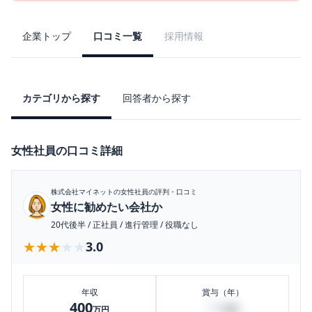
企業トップ
口コミ一覧
採用情報
カテゴリから探す
回答者から探す
女性社員の口コミ詳細
株式会社マイネット
の女性社員の評判・口コミ
女性に勧めたい会社か
20代後半
/
正社員
/
進行管理
/
役職なし
★★★★★
★★★★★
3.0
年収
賞与（年）
400
30
万円
万円