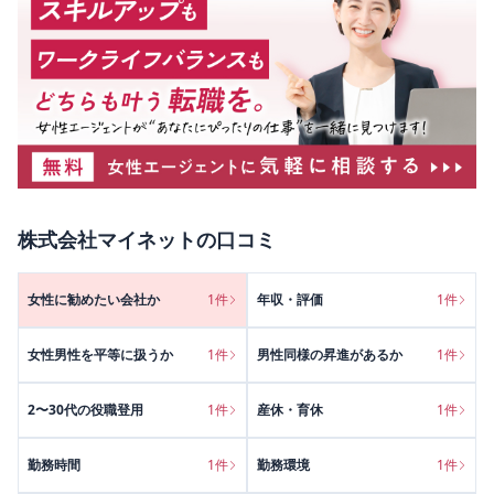
株式会社マイネット
の口コミ
女性に勧めたい会社か
1
件
年収・評価
1
件
女性男性を平等に扱うか
1
件
男性同様の昇進があるか
1
件
2〜30代の役職登用
1
件
産休・育休
1
件
勤務時間
1
件
勤務環境
1
件