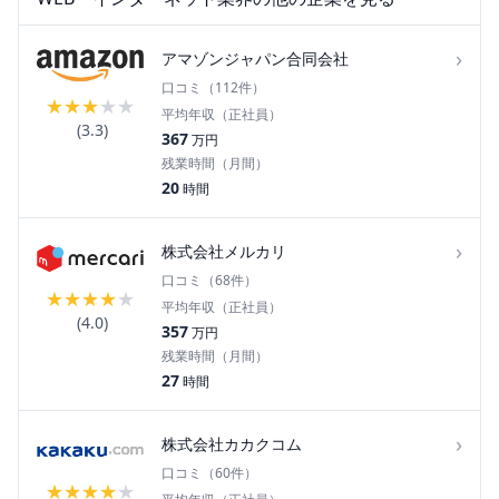
›
アマゾンジャパン合同会社
口コミ（
112
件）
★
★
★
★
★
平均年収（正社員）
(
3.3
)
367
万円
残業時間（月間）
20
時間
›
株式会社メルカリ
口コミ（
68
件）
★
★
★
★
★
平均年収（正社員）
(
4.0
)
357
万円
残業時間（月間）
27
時間
›
株式会社カカクコム
口コミ（
60
件）
★
★
★
★
★