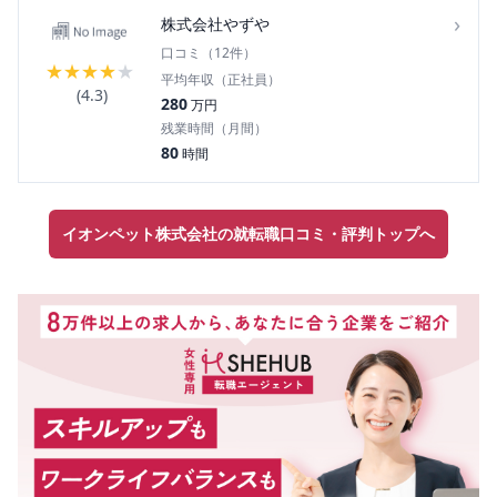
›
株式会社やずや
口コミ（
12
件）
★
★
★
★
★
平均年収（正社員）
(
4.3
)
280
万円
残業時間（月間）
80
時間
イオンペット株式会社の就転職口コミ・評判トップへ