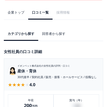
企業トップ
口コミ一覧
採用情報
カテゴリから探す
回答者から探す
女性社員の口コミ詳細
イオンペット株式会社
の女性社員の評判・口コミ
産休・育休
30代後半
/
契約社員
/
販売・接客・ホールサービス
/
役職なし
★★★★★
★★★★★
4.0
年収
賞与（年）
200
6
万円
万円