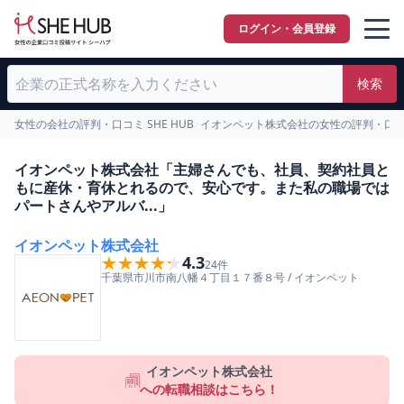
ログイン・会員登録
検索
女性の会社の評判・口コミ SHE HUB
>
イオンペット株式会社の女性の評判・口
イオンペット株式会社「主婦さんでも、社員、契約社員と
もに産休・育休とれるので、安心です。また私の職場では
パートさんやアルバ...」
イオンペット株式会社
★★★★★
★★★★★
4.3
24
件
千葉県
市川市
南八幡４丁目１７番８号
/
イオンペット
イオンペット株式会社
への転職相談はこちら！