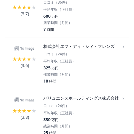
口コミ（
36
件）
★
★
★
★
★
平均年収（正社員）
(
3.7
)
600
万円
残業時間（月間）
7
時間
›
株式会社エフ・ディ・シィ・フレンズ
口コミ（
24
件）
★
★
★
★
★
平均年収（正社員）
(
3.6
)
325
万円
残業時間（月間）
10
時間
›
バリュエンスホールディングス株式会社
口コミ（
24
件）
★
★
★
★
★
平均年収（正社員）
(
3.8
)
330
万円
残業時間（月間）
25
時間