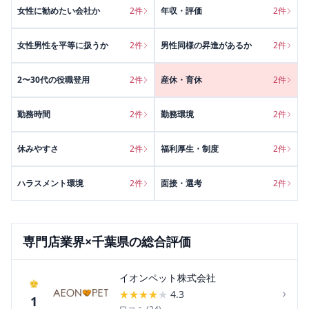
女性に勧めたい会社か
2
件
年収・評価
2
件
女性男性を平等に扱うか
2
件
男性同様の昇進があるか
2
件
2〜30代の役職登用
2
件
産休・育休
2
件
勤務時間
2
件
勤務環境
2
件
休みやすさ
2
件
福利厚生・制度
2
件
ハラスメント環境
2
件
面接・選考
2
件
専門店
業界×
千葉県
の総合評価
イオンペット株式会社
♚
›
★
★
★
★
★
4.3
1