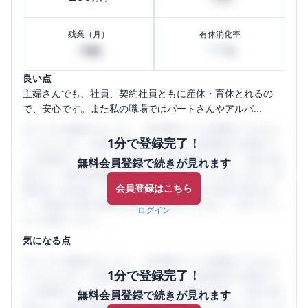
残業（月）
有休消化率
0
100
時間
%
良い点
主婦さんでも、社員、契約社員ともに産休・育休とれるの
で、安心です。また私の職場ではパートさんやアルバ...
口コミを1投稿するごとに、30日間口コミの閲覧ができるよ
1分で登録完了！
うになります。SHEHUB(シーハブ)は、女性限定の企業口コ
ミの投稿サイトです。給与面・女性の働きやすさ・会社の評
無料会員登録で続きが見れます
判など、女性の転職は気にすべき点がたくさんあります。先
会員登録はこちら
輩社員（元社員）の口コミを通して、本当の会社の姿を知
り、将来の不安や現在の悩みを解消するために、ぜひサイト
ログイン
をご活用ください。
気になる点
口コミを1投稿するごとに、30日間口コミの閲覧ができるよ
1分で登録完了！
うになります。SHEHUB(シーハブ)は、女性限定の企業口コ
ミの投稿サイトです。給与面・女性の働きやすさ・会社の評
無料会員登録で続きが見れます
判など、女性の転職は気にすべき点がたくさんあります。先