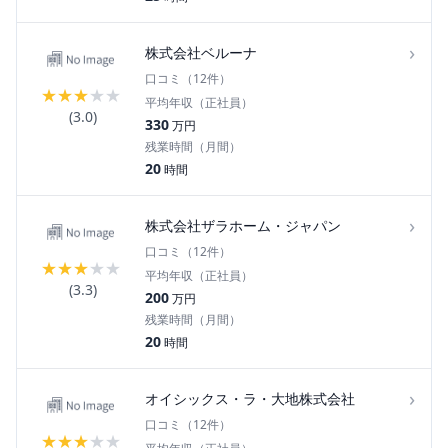
›
株式会社ベルーナ
口コミ（
12
件）
★
★
★
★
★
平均年収（正社員）
(
3.0
)
330
万円
残業時間（月間）
20
時間
›
株式会社ザラホーム・ジャパン
口コミ（
12
件）
★
★
★
★
★
平均年収（正社員）
(
3.3
)
200
万円
残業時間（月間）
20
時間
›
オイシックス・ラ・大地株式会社
口コミ（
12
件）
★
★
★
★
★