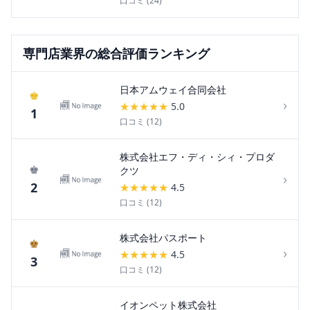
口コミ (
24
)
専門店
業界の総合評価ランキング
日本アムウェイ合同会社
♚
›
★
★
★
★
★
5.0
1
口コミ (
12
)
株式会社エフ・ディ・シィ・プロダ
♚
クツ
›
2
★
★
★
★
★
4.5
口コミ (
12
)
株式会社パスポート
♚
›
★
★
★
★
★
4.5
3
口コミ (
12
)
イオンペット株式会社