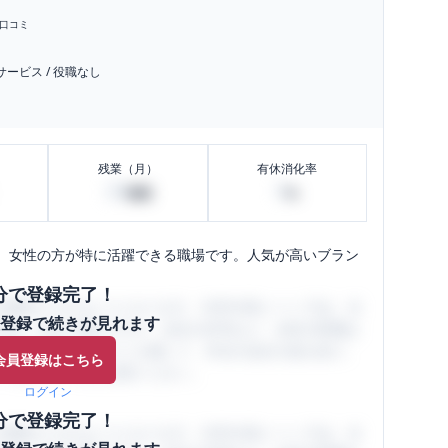
口コミ
サービス
/
役職なし
残業（月）
有休消化率
20
0
時間
%
、女性の方が特に活躍できる職場です。人気が高いブラン
分で登録完了！
閲覧ができるようになります。SHEHUB(シーハブ)は、女
登録で続きが見れます
与面・女性の働きやすさ・会社の評判など、女性の転職は
員（元社員）の口コミを通して、本当の会社の姿を知り、
会員登録はこちら
、ぜひサイトをご活用ください。
ログイン
分で登録完了！
閲覧ができるようになります。SHEHUB(シーハブ)は、女