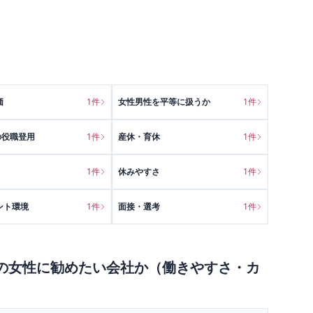
価
1
件
女性男性を平等に扱うか
1
件
の役職登用
1
件
産休・育休
1
件
1
件
休みやすさ
1
件
ント環境
1
件
面接・選考
1
件
の
女性に勧めたい会社か（働きやすさ・カ