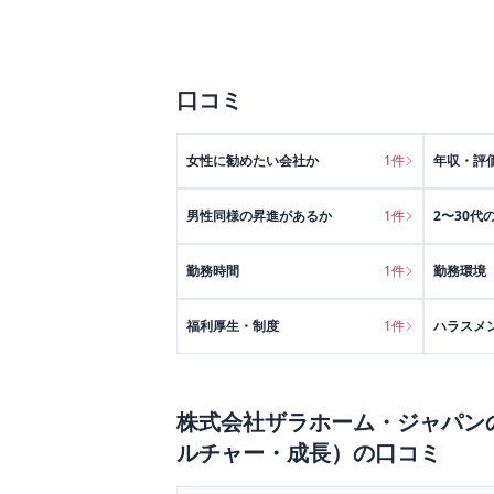
口コミ
女性に勧めたい会社か
1
件
年収・評
男性同様の昇進があるか
1
件
2〜30代
勤務時間
1
件
勤務環境
福利厚生・制度
1
件
ハラスメ
株式会社ザラホーム・ジャパン
ルチャー・成長）
の口コミ