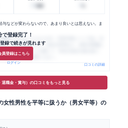
20
0
時間
%
給与などが変わらないので、あまり良いとは思えない。ま
分で登録完了！
閲覧ができるようになります。SHEHUB(シーハブ)は、女
登録で続きが見れます
与面・女性の働きやすさ・会社の評判など、女性の転職は
員（元社員）の口コミを通して、本当の会社の姿を知り、
会員登録はこちら
、ぜひサイトをご活用ください。
ログイン
口コミの詳細
・退職金・賞与）の口コミをもっと見る
の
女性男性を平等に扱うか（男女平等）
の