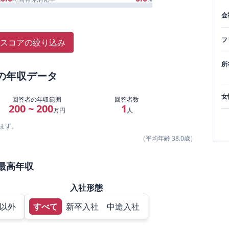
会
フ
スコアの絞り込み
所
の年収データ
女
回答者の年収範囲
回答者数
200 ~ 200
1
万円
人
ます。
（平均年齢
38.0
歳）
最高年収
入社形態
以外
すべて
新卒入社
中途入社