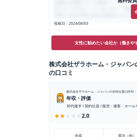
無料会員
性限定の企業口コミの投稿サイトです。給
気にすべき点がたくさんあります。先輩社
将来の不安や現在の悩みを解消するために
投稿日：
2024/06/03
女性に勧めたい会社か（働きや
株式会社ザラホーム・ジャパン
の口コミ
株式会社ザラホーム・ジャパン
の女性社員の評判・
年収・評価
30代後半
/
契約社員
/
販売・接客・ホール
★★★★★
★★★★★
2.0
年収
賞与（年）