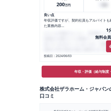
200
0
万円
万円
良い点
年収評価ですが、契約社員もアルバイトも
た業務内容...
1
口コミを1投稿するごとに、30日間口コミの
無料会員
性限定の企業口コミの投稿サイトです。給
気にすべき点がたくさんあります。先輩社
将来の不安や現在の悩みを解消するために
投稿日：
2024/06/03
年収・評価（給与制度
株式会社ザラホーム・ジャパン
口コミ