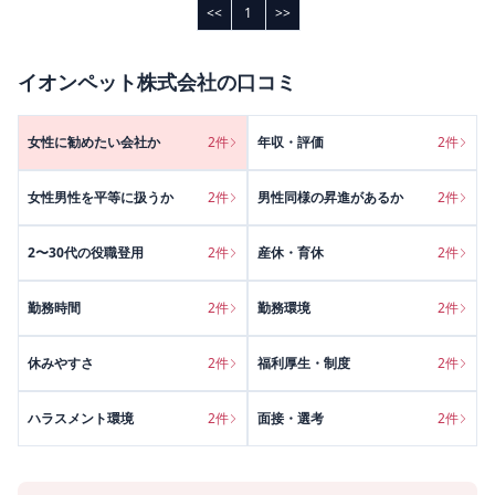
<<
1
>>
イオンペット株式会社
の口コミ
女性に勧めたい会社か
2
件
年収・評価
2
件
女性男性を平等に扱うか
2
件
男性同様の昇進があるか
2
件
2〜30代の役職登用
2
件
産休・育休
2
件
勤務時間
2
件
勤務環境
2
件
休みやすさ
2
件
福利厚生・制度
2
件
ハラスメント環境
2
件
面接・選考
2
件