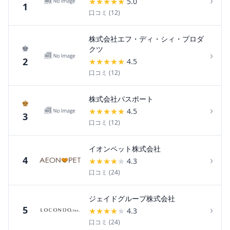
›
★
★
★
★
★
5.0
1
口コミ (
12
)
株式会社エフ・ディ・シィ・プロダ
♚
クツ
›
2
★
★
★
★
★
4.5
口コミ (
12
)
株式会社パスポート
♚
›
★
★
★
★
★
4.5
3
口コミ (
12
)
イオンペット株式会社
›
4
★
★
★
★
★
4.3
口コミ (
24
)
ジェイドグループ株式会社
›
5
★
★
★
★
★
4.3
口コミ (
24
)