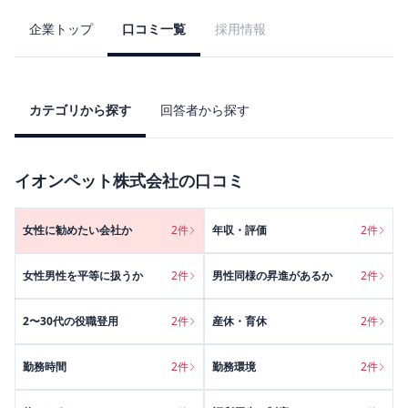
企業トップ
口コミ一覧
採用情報
カテゴリから探す
回答者から探す
イオンペット株式会社
の口コミ
女性に勧めたい会社か
2
件
年収・評価
2
件
女性男性を平等に扱うか
2
件
男性同様の昇進があるか
2
件
2〜30代の役職登用
2
件
産休・育休
2
件
勤務時間
2
件
勤務環境
2
件