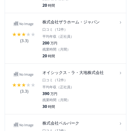
20
時間
›
株式会社ザラホーム・ジャパン
口コミ（
12
件）
★
★
★
★
★
平均年収（正社員）
(
3.3
)
200
万円
残業時間（月間）
20
時間
›
オイシックス・ラ・大地株式会社
口コミ（
12
件）
★
★
★
★
★
平均年収（正社員）
(
3.3
)
390
万円
残業時間（月間）
30
時間
›
株式会社ベルパーク
口コミ（
12
件）