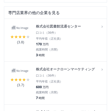
専門店
業界の他の企業を見る
›
株式会社図書館流通センター
口コミ（
36
件）
★
★
★
★
★
平均年収（正社員）
(
3.8
)
170
万円
残業時間（月間）
3
時間
›
株式会社オークローンマーケティング
口コミ（
36
件）
★
★
★
★
★
平均年収（正社員）
(
3.7
)
600
万円
残業時間（月間）
7
時間