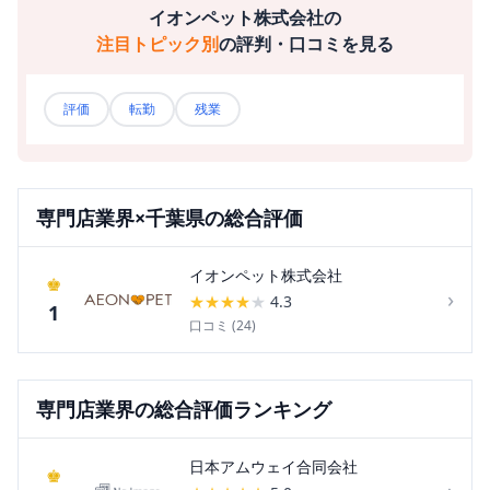
イオンペット株式会社
の
注目トピック別
の評判・口コミを見る
評価
転勤
残業
専門店
業界×
千葉県
の総合評価
イオンペット株式会社
♚
›
★
★
★
★
★
4.3
1
口コミ (
24
)
専門店
業界の総合評価ランキング
日本アムウェイ合同会社
♚