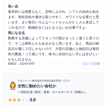
良い点
基本的には残業もなく、定時に上がれ、シフトの自由も効き
ます。有給消化や連休も取りやすく、ホワイトな企業だと思
います。また毎日いろんなペットちゃんがたくさん来店して
くれるので、動物好きにはたまらないお仕事ですよ。
気になる点
勤務する店舗によってスタッフの質がまったく違うと思うの
で、そこは相性とかもあるかなと思います。あと、商品の納
品日が週に２日しかないので、大型の店舗だと納品日は毎回
体力勝負！って感じです。体力に自信のない方にはきびしい
かもしれません。
投稿日：
2024/10/01
口コミの詳細
イオンペット株式会社
の女性社員の評判・口コミ
女性に勧めたい会社か
-
/
契約社員
/
販売・接客・ホールサービス
/
役職なし
★★★★★
★★★★★
3.0