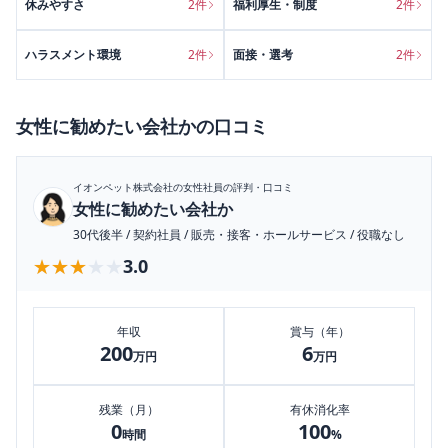
休みやすさ
2
件
福利厚生・制度
2
件
ハラスメント環境
2
件
面接・選考
2
件
女性に勧めたい会社か
の口コミ
イオンペット株式会社
の女性社員の評判・口コミ
女性に勧めたい会社か
30代後半
/
契約社員
/
販売・接客・ホールサービス
/
役職なし
★★★★★
★★★★★
3.0
年収
賞与（年）
200
6
万円
万円
残業（月）
有休消化率
0
100
時間
%