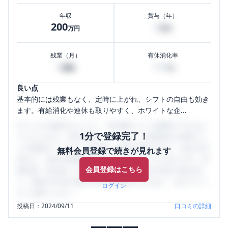
年収
賞与（年）
200
6
万円
万円
残業（月）
有休消化率
0
100
時間
%
良い点
基本的には残業もなく、定時に上がれ、シフトの自由も効き
ます。有給消化や連休も取りやすく、ホワイトな企...
口コミを1投稿するごとに、30日間口コミの閲覧ができるよ
1分で登録完了！
うになります。SHEHUB(シーハブ)は、女性限定の企業口コ
ミの投稿サイトです。給与面・女性の働きやすさ・会社の評
無料会員登録で続きが見れます
判など、女性の転職は気にすべき点がたくさんあります。先
会員登録はこちら
輩社員（元社員）の口コミを通して、本当の会社の姿を知
り、将来の不安や現在の悩みを解消するために、ぜひサイト
ログイン
をご活用ください。
投稿日：
2024/09/11
口コミの詳細