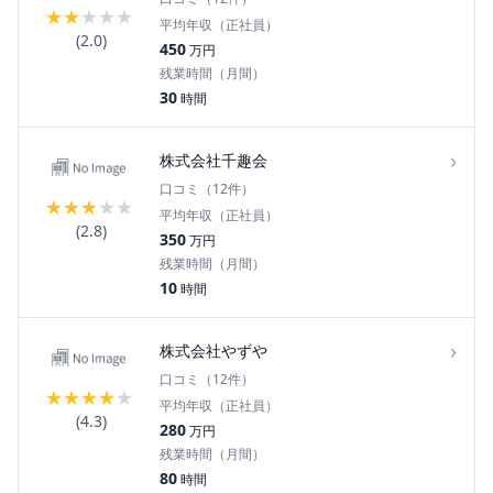
★
★
★
★
★
平均年収（正社員）
(
2.0
)
450
万円
残業時間（月間）
30
時間
›
株式会社千趣会
口コミ（
12
件）
★
★
★
★
★
平均年収（正社員）
(
2.8
)
350
万円
残業時間（月間）
10
時間
›
株式会社やずや
口コミ（
12
件）
★
★
★
★
★
平均年収（正社員）
(
4.3
)
280
万円
残業時間（月間）
80
時間