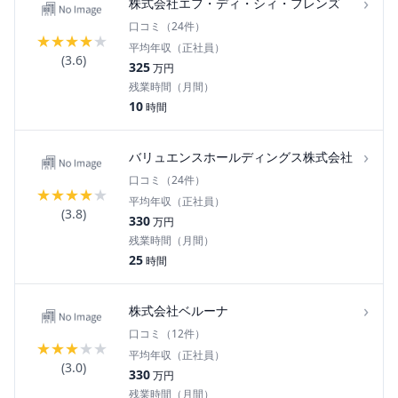
›
株式会社エフ・ディ・シィ・フレンズ
口コミ（
24
件）
★
★
★
★
★
平均年収（正社員）
(
3.6
)
325
万円
残業時間（月間）
10
時間
›
バリュエンスホールディングス株式会社
口コミ（
24
件）
★
★
★
★
★
平均年収（正社員）
(
3.8
)
330
万円
残業時間（月間）
25
時間
›
株式会社ベルーナ
口コミ（
12
件）
★
★
★
★
★
平均年収（正社員）
(
3.0
)
330
万円
残業時間（月間）