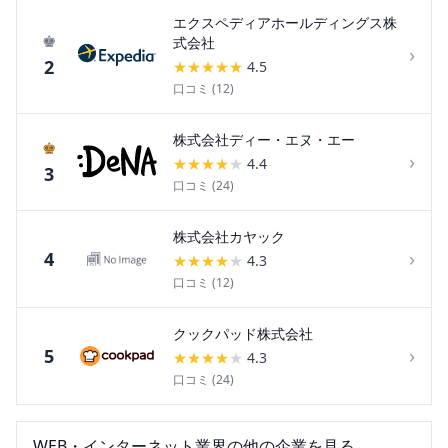
エクスペディアホールディングス株
♚
式会社
›
2
★
★
★
★
★
4.5
口コミ (
12
)
株式会社ディー・エヌ・エー
♚
›
★
★
★
★
★
4.4
3
口コミ (
24
)
株式会社カヤック
›
4
★
★
★
★
★
4.3
口コミ (
12
)
クックパッド株式会社
›
5
★
★
★
★
★
4.3
口コミ (
24
)
WEB・インターネット
業界の他の企業を見る