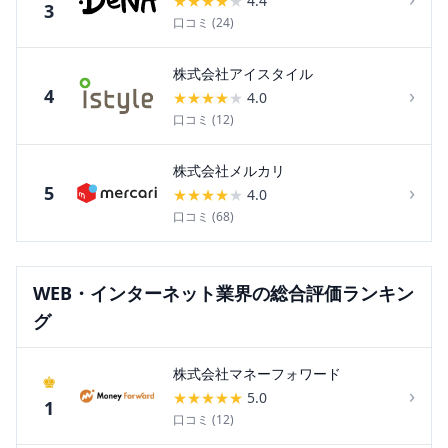
★
★
★
★
★
4.4
3
口コミ (
24
)
株式会社アイスタイル
›
4
★
★
★
★
★
4.0
口コミ (
12
)
株式会社メルカリ
›
5
★
★
★
★
★
4.0
口コミ (
68
)
WEB・インターネット
業界の総合評価ランキン
グ
株式会社マネーフォワード
♚
›
★
★
★
★
★
5.0
1
口コミ (
12
)