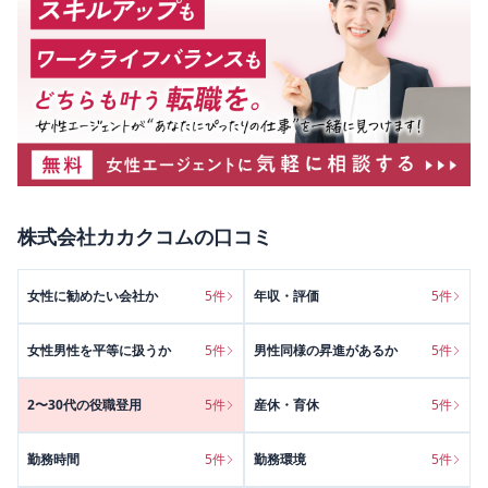
株式会社カカクコム
の口コミ
女性に勧めたい会社か
5
件
年収・評価
5
件
女性男性を平等に扱うか
5
件
男性同様の昇進があるか
5
件
2〜30代の役職登用
5
件
産休・育休
5
件
勤務時間
5
件
勤務環境
5
件