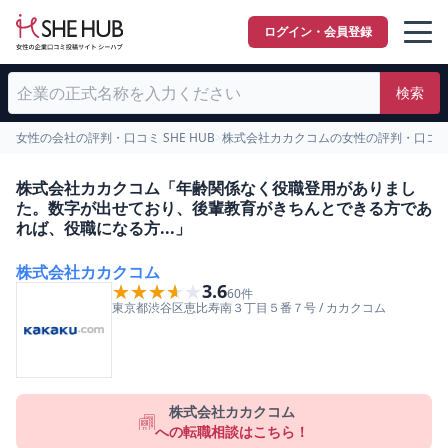
ログイン・会員登録
検索
女性の会社の評判・口コミ SHE HUB
>
株式会社カカクコムの女性の評判・口コ
株式会社カカクコム「年齢関係なく役職登用がありまし
た。数字が出せており、後輩教育がきちんとできる方であ
れば、役職になる方...」
株式会社カカクコム
★★★★★
★★★★★
3.6
60
件
東京都
渋谷区
恵比寿南３丁目５番７号
/
カカクコム
株式会社カカクコム
への転職相談はこちら！