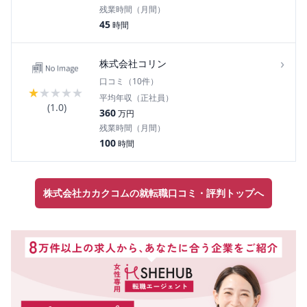
残業時間（月間）
45
時間
›
株式会社コリン
口コミ（
10
件）
★
★
★
★
★
平均年収（正社員）
(
1.0
)
360
万円
残業時間（月間）
100
時間
株式会社カカクコムの就転職口コミ・評判トップへ