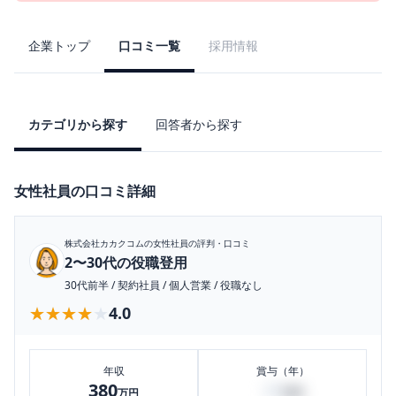
企業トップ
口コミ一覧
採用情報
カテゴリから探す
回答者から探す
女性社員の口コミ詳細
株式会社カカクコム
の女性社員の評判・口コミ
2〜30代の役職登用
30代前半
/
契約社員
/
個人営業
/
役職なし
★★★★★
★★★★★
4.0
年収
賞与（年）
380
20
万円
万円