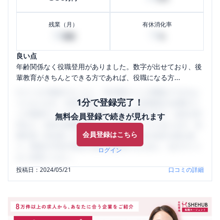
残業（月）
有休消化率
30
70
時間
%
良い点
年齢関係なく役職登用がありました。数字が出せており、後
輩教育がきちんとできる方であれば、役職になる方...
口コミを1投稿するごとに、30日間口コミの閲覧ができるよ
1分で登録完了！
うになります。SHEHUB(シーハブ)は、女性限定の企業口コ
ミの投稿サイトです。給与面・女性の働きやすさ・会社の評
無料会員登録で続きが見れます
判など、女性の転職は気にすべき点がたくさんあります。先
会員登録はこちら
輩社員（元社員）の口コミを通して、本当の会社の姿を知
り、将来の不安や現在の悩みを解消するために、ぜひサイト
ログイン
をご活用ください。
投稿日：
2024/05/21
口コミの詳細