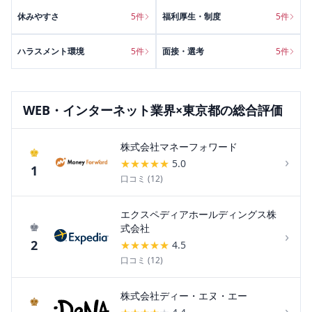
休みやすさ
5
件
福利厚生・制度
5
件
ハラスメント環境
5
件
面接・選考
5
件
WEB・インターネット
業界×
東京都
の総合評価
株式会社マネーフォワード
♚
›
★
★
★
★
★
5.0
1
口コミ (
12
)
エクスペディアホールディングス株
♚
式会社
›
2
★
★
★
★
★
4.5
口コミ (
12
)
株式会社ディー・エヌ・エー
♚
›