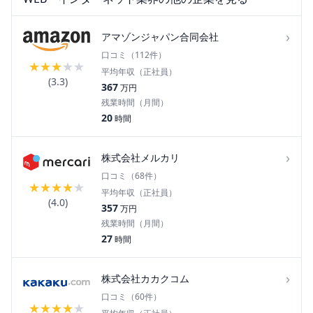
›
アマゾンジャパン合同会社
口コミ（
112
件）
★
★
★
★
★
平均年収（正社員）
(
3.3
)
367
万円
残業時間（月間）
20
時間
›
株式会社メルカリ
口コミ（
68
件）
★
★
★
★
★
平均年収（正社員）
(
4.0
)
357
万円
残業時間（月間）
27
時間
›
株式会社カカクコム
口コミ（
60
件）
★
★
★
★
★