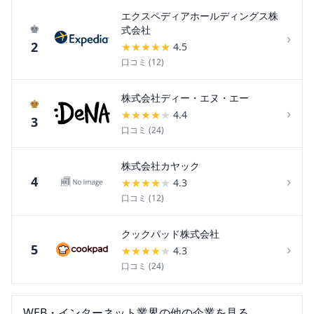
エクスペディアホールディングス株
♚
式会社
›
2
★
★
★
★
★
4.5
口コミ (
12
)
株式会社ディー・エヌ・エー
♚
›
★
★
★
★
★
4.4
3
口コミ (
24
)
株式会社カヤック
›
4
★
★
★
★
★
4.3
口コミ (
12
)
クックパッド株式会社
›
5
★
★
★
★
★
4.3
口コミ (
24
)
WEB・インターネット
業界の他の企業を見る