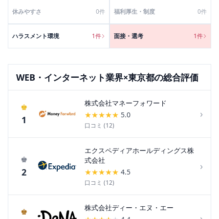
休みやすさ
0
件
福利厚生・制度
0
件
ハラスメント環境
1
件
面接・選考
1
件
WEB・インターネット
業界×
東京都
の総合評価
株式会社マネーフォワード
♚
›
★
★
★
★
★
5.0
1
口コミ (
12
)
エクスペディアホールディングス株
♚
式会社
›
2
★
★
★
★
★
4.5
口コミ (
12
)
株式会社ディー・エヌ・エー
♚
›