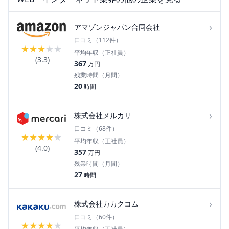
›
アマゾンジャパン合同会社
口コミ（
112
件）
★
★
★
★
★
平均年収（正社員）
(
3.3
)
367
万円
残業時間（月間）
20
時間
›
株式会社メルカリ
口コミ（
68
件）
★
★
★
★
★
平均年収（正社員）
(
4.0
)
357
万円
残業時間（月間）
27
時間
›
株式会社カカクコム
口コミ（
60
件）
★
★
★
★
★