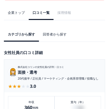
企業トップ
口コミ一覧
採用情報
カテゴリから探す
回答者から探す
女性社員の口コミ詳細
株式会社コリン
の女性社員の評判・口コミ
面接・選考
20代後半
/
正社員
/
マーケティング・企画系管理職
/
役職なし
★★★★★
★★★★★
3.0
年収
賞与（年）
360
20
万円
万円