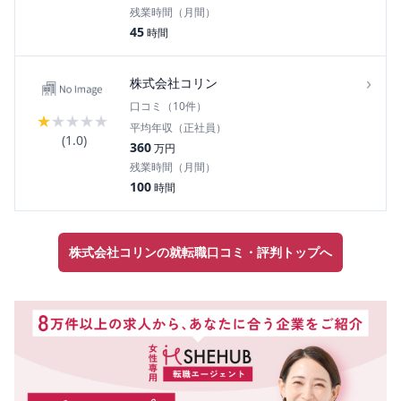
残業時間（月間）
45
時間
›
株式会社コリン
口コミ（
10
件）
★
★
★
★
★
平均年収（正社員）
(
1.0
)
360
万円
残業時間（月間）
100
時間
株式会社コリンの就転職口コミ・評判トップへ