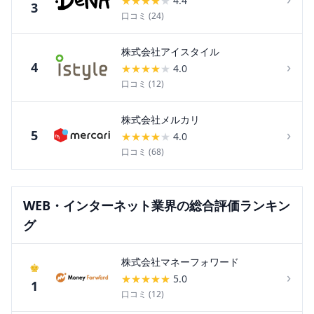
★
★
★
★
★
4.4
3
口コミ (
24
)
株式会社アイスタイル
›
4
★
★
★
★
★
4.0
口コミ (
12
)
株式会社メルカリ
›
5
★
★
★
★
★
4.0
口コミ (
68
)
WEB・インターネット
業界の総合評価ランキン
グ
株式会社マネーフォワード
♚
›
★
★
★
★
★
5.0
1
口コミ (
12
)