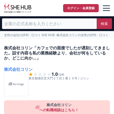
ログイン・会員登録
検索
女性の会社の評判・口コミ SHE HUB
>
株式会社コリンの女性の評判・口コミ
>
面
株式会社コリン「カフェでの面接でしたが遅刻してきまし
た。話す内容も私の業務経験より、会社が何をしている
か、どこに向か...」
株式会社コリン
★★★★★
★★★★★
1.0
10
件
東京都
港区
芝大門２丁目１番１９号
/
コリン
株式会社コリン
への転職相談はこちら！