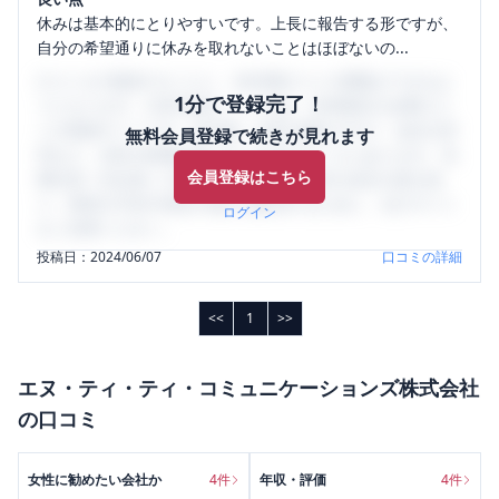
休みは基本的にとりやすいです。上長に報告する形ですが、
自分の希望通りに休みを取れないことはほぼないの...
口コミを1投稿するごとに、30日間口コミの閲覧ができるよ
1分で登録完了！
うになります。SHEHUB(シーハブ)は、女性限定の企業口コ
ミの投稿サイトです。給与面・女性の働きやすさ・会社の評
無料会員登録で続きが見れます
判など、女性の転職は気にすべき点がたくさんあります。先
会員登録はこちら
輩社員（元社員）の口コミを通して、本当の会社の姿を知
り、将来の不安や現在の悩みを解消するために、ぜひサイト
ログイン
をご活用ください。
投稿日：
2024/06/07
口コミの詳細
<<
1
>>
エヌ・ティ・ティ・コミュニケーションズ株式会社
の口コミ
女性に勧めたい会社か
4
件
年収・評価
4
件