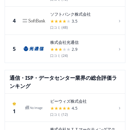
ソフトバンク株式会社
›
4
★
★
★
★
★
3.5
口コミ (
48
)
株式会社光通信
›
5
★
★
★
★
★
2.9
口コミ (
24
)
通信・ISP・データセンター
業界の総合評価ラ
ンキング
ビーウィズ株式会社
♚
›
★
★
★
★
★
4.5
1
口コミ (
12
)
株式会社ＮＴＴマーケティングアク