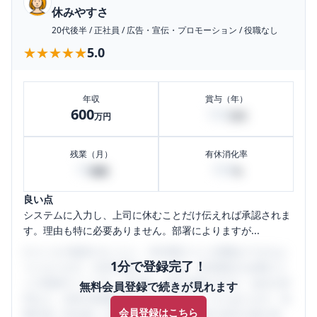
休みやすさ
20代後半
/
正社員
/
広告・宣伝・プロモーション
/
役職なし
★★★★★
★★★★★
5.0
年収
賞与（年）
600
150
万円
万円
残業（月）
有休消化率
10
100
時間
%
良い点
システムに入力し、上司に休むことだけ伝えれば承認されま
す。理由も特に必要ありません。部署によりますが...
口コミを1投稿するごとに、30日間口コミの閲覧ができるよ
1分で登録完了！
うになります。SHEHUB(シーハブ)は、女性限定の企業口コ
ミの投稿サイトです。給与面・女性の働きやすさ・会社の評
無料会員登録で続きが見れます
判など、女性の転職は気にすべき点がたくさんあります。先
会員登録はこちら
輩社員（元社員）の口コミを通して、本当の会社の姿を知