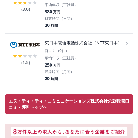
★
★
★
★
★
平均年収（正社員）
(
3.0
)
380
万円
残業時間（月間）
20
時間
›
東日本電信電話株式会社（NTT東日本）
口コミ（
9
件）
★
★
★
★
★
平均年収（正社員）
(
1.5
)
250
万円
残業時間（月間）
20
時間
エヌ・ティ・ティ・コミュニケーションズ株式会社の就転職口
コミ・評判トップへ