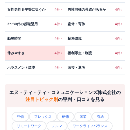
女性男性を平等に扱うか
4
件
男性同様の昇進があるか
4
件
2〜30代の役職登用
4
件
産休・育休
4
件
勤務時間
4
件
勤務環境
4
件
休みやすさ
4
件
福利厚生・制度
4
件
ハラスメント環境
4
件
面接・選考
4
件
エヌ・ティ・ティ・コミュニケーションズ株式会社
の
注目トピック別
の評判・口コミを見る
評価
フレックス
研修
残業
有給
リモートワーク
ノルマ
ワークライフバランス