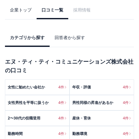
企業トップ
口コミ一覧
採用情報
カテゴリから探す
回答者から探す
エヌ・ティ・ティ・コミュニケーションズ株式会社
の口コミ
女性に勧めたい会社か
4
件
年収・評価
4
件
女性男性を平等に扱うか
4
件
男性同様の昇進があるか
4
件
2〜30代の役職登用
4
件
産休・育休
4
件
勤務時間
4
件
勤務環境
4
件