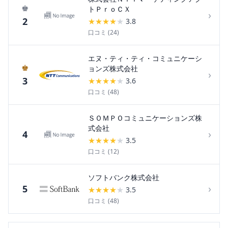
♚
トＰｒｏＣＸ
›
2
★
★
★
★
★
3.8
口コミ (
24
)
エヌ・ティ・ティ・コミュニケーシ
♚
ョンズ株式会社
›
3
★
★
★
★
★
3.6
口コミ (
48
)
ＳＯＭＰＯコミュニケーションズ株
式会社
›
4
★
★
★
★
★
3.5
口コミ (
12
)
ソフトバンク株式会社
›
5
★
★
★
★
★
3.5
口コミ (
48
)