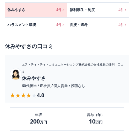
休みやすさ
4
件
福利厚生・制度
4
件
ハラスメント環境
4
件
面接・選考
4
件
休みやすさ
の口コミ
エヌ・ティ・ティ・コミュニケーションズ株式会社
の女性社員の評判・口コ
ミ
休みやすさ
60代後半
/
正社員
/
個人営業
/
役職なし
★★★★★
★★★★★
4.0
年収
賞与（年）
200
10
万円
万円