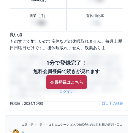
残業（月）
有休消化率
60
30
時間
%
良い点
ものすごく忙しいので産休などの休暇取れません。毎月土曜
日日曜日だけです。後休暇取れません。残業ありま...
口コミを1投稿するごとに、30日間口コミの閲覧ができるよ
1分で登録完了！
うになります。SHEHUB(シーハブ)は、女性限定の企業口コ
ミの投稿サイトです。給与面・女性の働きやすさ・会社の評
無料会員登録で続きが見れます
判など、女性の転職は気にすべき点がたくさんあります。先
会員登録はこちら
輩社員（元社員）の口コミを通して、本当の会社の姿を知
り、将来の不安や現在の悩みを解消するために、ぜひサイト
ログイン
をご活用ください。
投稿日：
2024/10/03
口コミの詳細
エヌ・ティ・ティ・コミュニケーションズ株式会社
の女性社員の評判・口コ
ミ