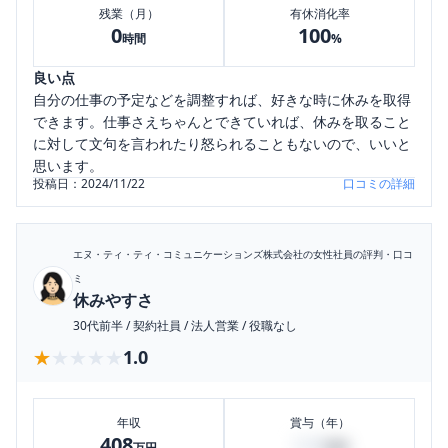
残業（月）
有休消化率
0
100
時間
%
良い点
自分の仕事の予定などを調整すれば、好きな時に休みを取得
できます。仕事さえちゃんとできていれば、休みを取ること
に対して文句を言われたり怒られることもないので、いいと
思います。
投稿日：
2024/11/22
口コミの詳細
エヌ・ティ・ティ・コミュニケーションズ株式会社
の女性社員の評判・口コ
ミ
休みやすさ
30代前半
/
契約社員
/
法人営業
/
役職なし
★★★★★
★★★★★
1.0
年収
賞与（年）
408
120
万円
万円