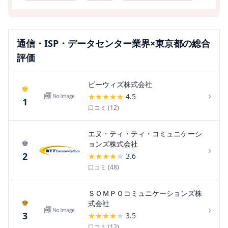
通信・ISP・データセンター
業界×
東京都
の総合
評価
ビーウィズ株式会社
♚
›
★
★
★
★
★
4.5
1
口コミ (
12
)
エヌ・ティ・ティ・コミュニケーシ
♚
ョンズ株式会社
›
2
★
★
★
★
★
3.6
口コミ (
48
)
ＳＯＭＰＯコミュニケーションズ株
♚
式会社
›
3
★
★
★
★
★
3.5
口コミ (
12
)