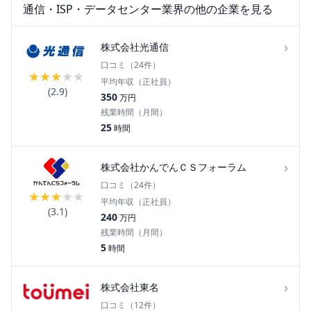
通信・ISP・データセンター
業界の他の企業を見る
›
株式会社光通信
口コミ（
24
件）
★
★
★
★
★
平均年収（正社員）
(
2.9
)
350
万円
残業時間（月間）
25
時間
›
株式会社かんでんＣＳフォーラム
口コミ（
24
件）
★
★
★
★
★
平均年収（正社員）
(
3.1
)
240
万円
残業時間（月間）
5
時間
›
株式会社東名
口コミ（
12
件）