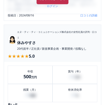
り、将来の不安や現在の悩みを解消するために、ぜひサイト
ログイン
をご活用ください。
投稿日：
2024/08/16
口コミの詳細
エヌ・ティ・ティ・コミュニケーションズ株式会社
の女性社員の評判・口コ
ミ
休みやすさ
20代前半
/
正社員
/
新規事業企画・事業開発
/
役職なし
★★★★★
★★★★★
5.0
年収
賞与（年）
500
80
万円
万円
残業（月）
有休消化率
30
60
時間
%
良い点