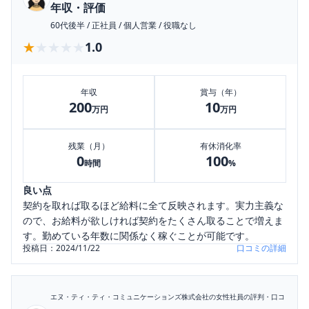
年収・評価
60代後半
/
正社員
/
個人営業
/
役職なし
★★★★★
★★★★★
1.0
年収
賞与（年）
200
10
万円
万円
残業（月）
有休消化率
0
100
時間
%
良い点
契約を取れば取るほど給料に全て反映されます。実力主義な
ので、お給料が欲しければ契約をたくさん取ることで増えま
す。勤めている年数に関係なく稼ぐことが可能です。
投稿日：
2024/11/22
口コミの詳細
エヌ・ティ・ティ・コミュニケーションズ株式会社
の女性社員の評判・口コ