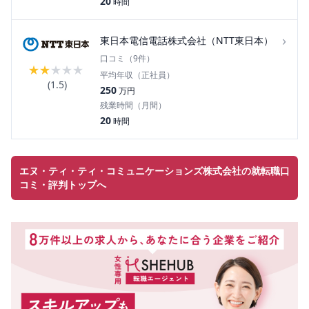
20
時間
›
東日本電信電話株式会社（NTT東日本）
口コミ（
9
件）
★
★
★
★
★
平均年収（正社員）
(
1.5
)
250
万円
残業時間（月間）
20
時間
エヌ・ティ・ティ・コミュニケーションズ株式会社の就転職口
コミ・評判トップへ