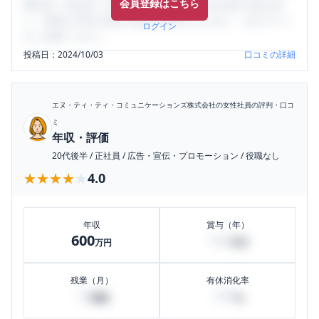
会員登録はこちら
輩社員（元社員）の口コミを通して、本当の会社の姿を知
り、将来の不安や現在の悩みを解消するために、ぜひサイト
ログイン
をご活用ください。
投稿日：
2024/10/03
口コミの詳細
エヌ・ティ・ティ・コミュニケーションズ株式会社
の女性社員の評判・口コ
ミ
年収・評価
20代後半
/
正社員
/
広告・宣伝・プロモーション
/
役職なし
★★★★★
★★★★★
4.0
年収
賞与（年）
600
150
万円
万円
残業（月）
有休消化率
10
100
時間
%