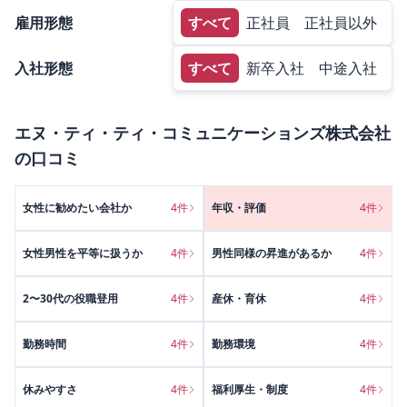
雇用形態
すべて
正社員
正社員以外
入社形態
すべて
新卒入社
中途入社
エヌ・ティ・ティ・コミュニケーションズ株式会社
の口コミ
女性に勧めたい会社か
4
件
年収・評価
4
件
女性男性を平等に扱うか
4
件
男性同様の昇進があるか
4
件
2〜30代の役職登用
4
件
産休・育休
4
件
勤務時間
4
件
勤務環境
4
件
休みやすさ
4
件
福利厚生・制度
4
件