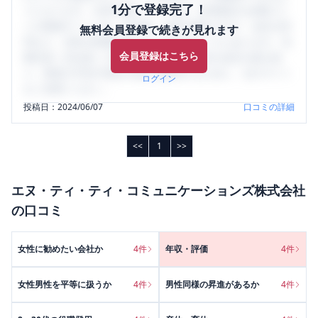
1分で登録完了！
うになります。SHEHUB(シーハブ)は、女性限定の企業口コ
ミの投稿サイトです。給与面・女性の働きやすさ・会社の評
無料会員登録で続きが見れます
判など、女性の転職は気にすべき点がたくさんあります。先
会員登録はこちら
輩社員（元社員）の口コミを通して、本当の会社の姿を知
り、将来の不安や現在の悩みを解消するために、ぜひサイト
ログイン
をご活用ください。
投稿日：
2024/06/07
口コミの詳細
<<
1
>>
エヌ・ティ・ティ・コミュニケーションズ株式会社
の口コミ
女性に勧めたい会社か
4
件
年収・評価
4
件
女性男性を平等に扱うか
4
件
男性同様の昇進があるか
4
件