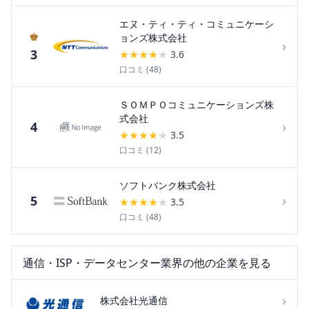
エヌ・ティ・ティ・コミュニケーシ
♚
ョンズ株式会社
›
3
★
★
★
★
★
3.6
口コミ (
48
)
ＳＯＭＰＯコミュニケーションズ株
式会社
›
4
★
★
★
★
★
3.5
口コミ (
12
)
ソフトバンク株式会社
›
5
★
★
★
★
★
3.5
口コミ (
48
)
通信・ISP・データセンター
業界の他の企業を見る
›
株式会社光通信