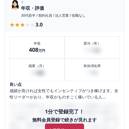
ミ
年収・評価
30代前半
/
契約社員
/
法人営業
/
役職なし
★★★★★
★★★★★
3.0
年収
賞与（年）
408
120
万円
万円
残業（月）
有休消化率
60
30
時間
%
良い点
成績が良ければ女性でもインセンティブがつき稼げます。女
性リーダーがおり、年収がものすごく稼いでいる人...
口コミを1投稿するごとに、30日間口コミの閲覧ができるよ
1分で登録完了！
うになります。SHEHUB(シーハブ)は、女性限定の企業口コ
ミの投稿サイトです。給与面・女性の働きやすさ・会社の評
無料会員登録で続きが見れます
判など、女性の転職は気にすべき点がたくさんあります。先