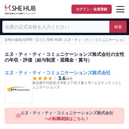
ログイン・会員登録
検索
女性の会社の評判・口コミ SHE HUB
>
エヌ・ティ・ティ・コミュニケーション
エヌ・ティ・ティ・コミュニケーションズ株式会社の女性
の年収・評価（給与制度・退職金・賞与）
エヌ・ティ・ティ・コミュニケーションズ株式会社
★★★★★
★★★★★
3.6
48
件
東京都
千代田区
大手町２丁目３番１号
/
エヌティティコミ
ュニケーションズ
エヌ・ティ・ティ・コミュニケーションズ株式会社
への転職相談はこちら！