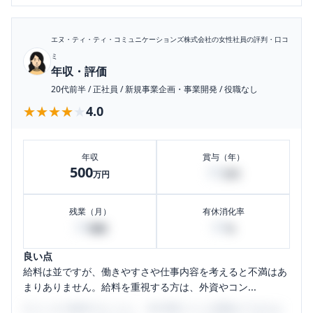
エヌ・ティ・ティ・コミュニケーションズ株式会社
の女性社員の評判・口コ
ミ
年収・評価
20代前半
/
正社員
/
新規事業企画・事業開発
/
役職なし
★★★★★
★★★★★
4.0
年収
賞与（年）
500
80
万円
万円
残業（月）
有休消化率
30
60
時間
%
良い点
給料は並ですが、働きやすさや仕事内容を考えると不満はあ
まりありません。給料を重視する方は、外資やコン...
口コミを1投稿するごとに、30日間口コミの閲覧ができるよ