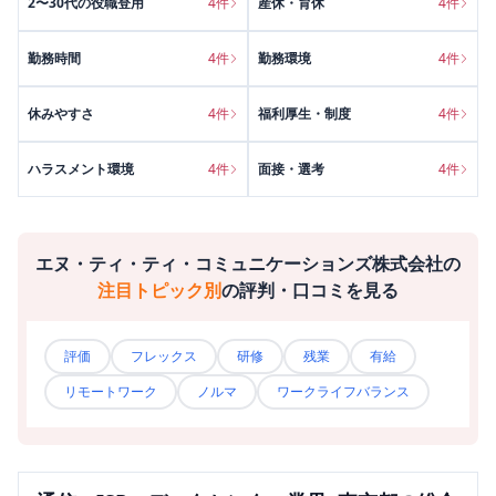
2〜30代の役職登用
4
件
産休・育休
4
件
勤務時間
4
件
勤務環境
4
件
休みやすさ
4
件
福利厚生・制度
4
件
ハラスメント環境
4
件
面接・選考
4
件
エヌ・ティ・ティ・コミュニケーションズ株式会社
の
注目トピック別
の評判・口コミを見る
評価
フレックス
研修
残業
有給
リモートワーク
ノルマ
ワークライフバランス