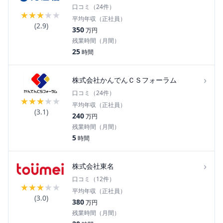
口コミ（
24
件）
★
★
★
★
★
平均年収（正社員）
(
2.9
)
350
万円
残業時間（月間）
25
時間
›
株式会社かんでんＣＳフォーラム
口コミ（
24
件）
★
★
★
★
★
平均年収（正社員）
(
3.1
)
240
万円
残業時間（月間）
5
時間
›
株式会社東名
口コミ（
12
件）
★
★
★
★
★
平均年収（正社員）
(
3.0
)
380
万円
残業時間（月間）