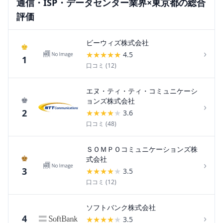
通信・ISP・データセンター
業界×
東京都
の総合
評価
ビーウィズ株式会社
♚
›
★
★
★
★
★
4.5
1
口コミ (
12
)
エヌ・ティ・ティ・コミュニケーシ
♚
ョンズ株式会社
›
2
★
★
★
★
★
3.6
口コミ (
48
)
ＳＯＭＰＯコミュニケーションズ株
♚
式会社
›
3
★
★
★
★
★
3.5
口コミ (
12
)
ソフトバンク株式会社
›
4
★
★
★
★
★
3.5