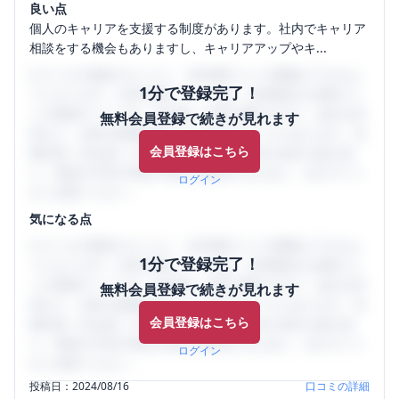
良い点
個人のキャリアを支援する制度があります。社内でキャリア
相談をする機会もありますし、キャリアアップやキ...
口コミを1投稿するごとに、30日間口コミの閲覧ができるよ
1分で登録完了！
うになります。SHEHUB(シーハブ)は、女性限定の企業口コ
ミの投稿サイトです。給与面・女性の働きやすさ・会社の評
無料会員登録で続きが見れます
判など、女性の転職は気にすべき点がたくさんあります。先
会員登録はこちら
輩社員（元社員）の口コミを通して、本当の会社の姿を知
り、将来の不安や現在の悩みを解消するために、ぜひサイト
ログイン
をご活用ください。
気になる点
口コミを1投稿するごとに、30日間口コミの閲覧ができるよ
1分で登録完了！
うになります。SHEHUB(シーハブ)は、女性限定の企業口コ
ミの投稿サイトです。給与面・女性の働きやすさ・会社の評
無料会員登録で続きが見れます
判など、女性の転職は気にすべき点がたくさんあります。先
会員登録はこちら
輩社員（元社員）の口コミを通して、本当の会社の姿を知
り、将来の不安や現在の悩みを解消するために、ぜひサイト
ログイン
をご活用ください。
投稿日：
2024/08/16
口コミの詳細