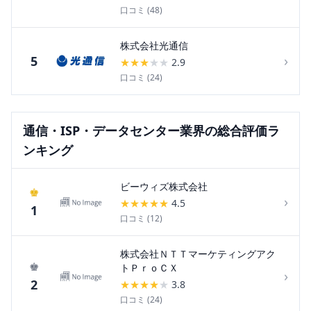
口コミ (
48
)
株式会社光通信
›
5
★
★
★
★
★
2.9
口コミ (
24
)
通信・ISP・データセンター
業界の総合評価ラ
ンキング
ビーウィズ株式会社
♚
›
★
★
★
★
★
4.5
1
口コミ (
12
)
株式会社ＮＴＴマーケティングアク
♚
トＰｒｏＣＸ
›
2
★
★
★
★
★
3.8
口コミ (
24
)