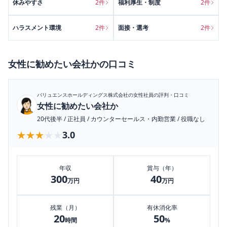
休みやすさ
2
件
福利厚生・制度
2
件
ハラスメント環境
2
件
面接・選考
2
件
女性に勧めたい会社か
の口コミ
バリュエンスホールディングス株式会社
の女性社員の評判・口コミ
女性に勧めたい会社か
20代後半
/
正社員
/
カウンターセールス・内勤営業
/
役職なし
★★★★★
★★★★★
3.0
年収
賞与（年）
300
40
万円
万円
残業（月）
有休消化率
20
50
時間
%