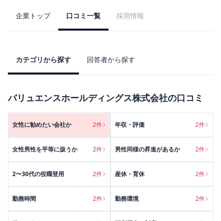
企業トップ
口コミ一覧
採用情報
カテゴリから探す
回答者から探す
バリュエンスホールディングス株式会社
の口コミ
女性に勧めたい会社か
2
件
年収・評価
2
件
女性男性を平等に扱うか
2
件
男性同様の昇進があるか
2
件
2〜30代の役職登用
2
件
産休・育休
2
件
勤務時間
2
件
勤務環境
2
件