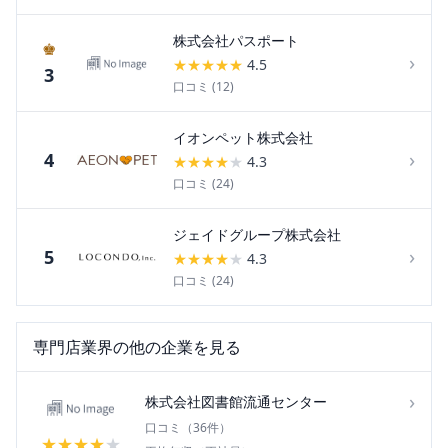
株式会社パスポート
♚
›
★
★
★
★
★
4.5
3
口コミ (
12
)
イオンペット株式会社
›
4
★
★
★
★
★
4.3
口コミ (
24
)
ジェイドグループ株式会社
›
5
★
★
★
★
★
4.3
口コミ (
24
)
専門店
業界の他の企業を見る
›
株式会社図書館流通センター
口コミ（
36
件）
★
★
★
★
★