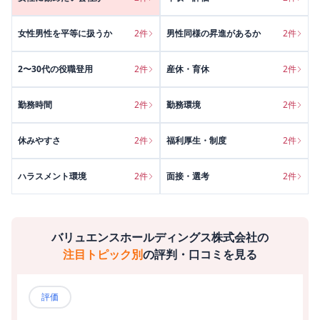
女性男性を平等に扱うか
2
件
男性同様の昇進があるか
2
件
2〜30代の役職登用
2
件
産休・育休
2
件
勤務時間
2
件
勤務環境
2
件
休みやすさ
2
件
福利厚生・制度
2
件
ハラスメント環境
2
件
面接・選考
2
件
バリュエンスホールディングス株式会社
の
注目トピック別
の評判・口コミを見る
評価