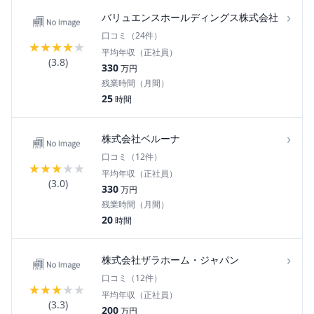
›
バリュエンスホールディングス株式会社
口コミ（
24
件）
★
★
★
★
★
平均年収（正社員）
(
3.8
)
330
万円
残業時間（月間）
25
時間
›
株式会社ベルーナ
口コミ（
12
件）
★
★
★
★
★
平均年収（正社員）
(
3.0
)
330
万円
残業時間（月間）
20
時間
›
株式会社ザラホーム・ジャパン
口コミ（
12
件）
★
★
★
★
★
平均年収（正社員）
(
3.3
)
200
万円