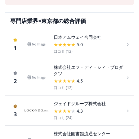
専門店
業界×
東京都
の総合評価
日本アムウェイ合同会社
♚
›
★
★
★
★
★
5.0
1
口コミ (
12
)
株式会社エフ・ディ・シィ・プロダ
♚
クツ
›
2
★
★
★
★
★
4.5
口コミ (
12
)
ジェイドグループ株式会社
♚
›
★
★
★
★
★
4.3
3
口コミ (
24
)
株式会社図書館流通センター