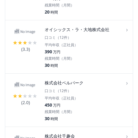
残業時間（月間）
20
時間
›
オイシックス・ラ・大地株式会社
口コミ（
12
件）
★
★
★
★
★
平均年収（正社員）
(
3.3
)
390
万円
残業時間（月間）
30
時間
›
株式会社ベルパーク
口コミ（
12
件）
★
★
★
★
★
平均年収（正社員）
(
2.0
)
450
万円
残業時間（月間）
30
時間
›
株式会社千趣会