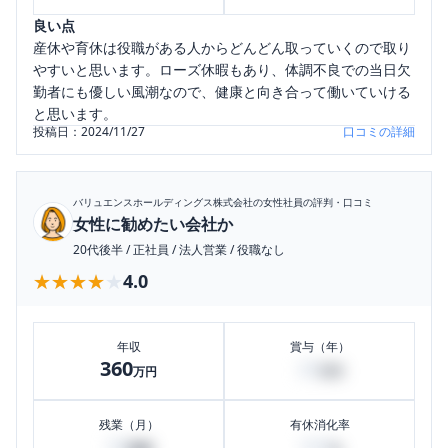
良い点
産休や育休は役職がある人からどんどん取っていくので取り
やすいと思います。ローズ休暇もあり、体調不良での当日欠
勤者にも優しい風潮なので、健康と向き合って働いていける
と思います。
投稿日：
2024/11/27
口コミの詳細
バリュエンスホールディングス株式会社
の女性社員の評判・口コミ
女性に勧めたい会社か
20代後半
/
正社員
/
法人営業
/
役職なし
★★★★★
★★★★★
4.0
年収
賞与（年）
360
20
万円
万円
残業（月）
有休消化率
30
100