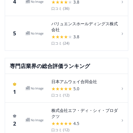
›
4
★
★
★
★
★
3.8
口コミ (
36
)
バリュエンスホールディングス株式
会社
›
5
★
★
★
★
★
3.8
口コミ (
24
)
専門店
業界の総合評価ランキング
日本アムウェイ合同会社
♚
›
★
★
★
★
★
5.0
1
口コミ (
12
)
株式会社エフ・ディ・シィ・プロダ
♚
クツ
›
2
★
★
★
★
★
4.5
口コミ (
12
)