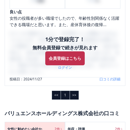
時間
%
良い点
女性の役職者が多い職場でしたので、年齢性別関係なく活躍
できる職場だと思います。また、産休育休後の復帰...
口コミを1投稿するごとに、30日間口コミの閲覧ができるよ
1分で登録完了！
うになります。SHEHUB(シーハブ)は、女性限定の企業口コ
ミの投稿サイトです。給与面・女性の働きやすさ・会社の評
無料会員登録で続きが見れます
判など、女性の転職は気にすべき点がたくさんあります。先
会員登録はこちら
輩社員（元社員）の口コミを通して、本当の会社の姿を知
り、将来の不安や現在の悩みを解消するために、ぜひサイト
ログイン
をご活用ください。
投稿日：
2024/11/27
口コミの詳細
<<
1
>>
バリュエンスホールディングス株式会社
の口コミ
女性に勧めたい会社か
2
件
年収・評価
2
件