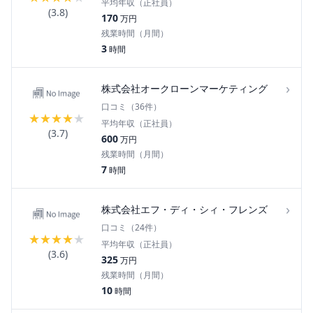
平均年収（正社員）
(
3.8
)
170
万円
残業時間（月間）
3
時間
›
株式会社オークローンマーケティング
口コミ（
36
件）
★
★
★
★
★
平均年収（正社員）
(
3.7
)
600
万円
残業時間（月間）
7
時間
›
株式会社エフ・ディ・シィ・フレンズ
口コミ（
24
件）
★
★
★
★
★
平均年収（正社員）
(
3.6
)
325
万円
残業時間（月間）
10
時間