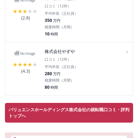
口コミ（
12
件）
★
★
★
★
★
平均年収（正社員）
(
2.8
)
350
万円
残業時間（月間）
10
時間
›
株式会社やずや
口コミ（
12
件）
★
★
★
★
★
平均年収（正社員）
(
4.3
)
280
万円
残業時間（月間）
80
時間
バリュエンスホールディングス株式会社の就転職口コミ・評判
トップへ