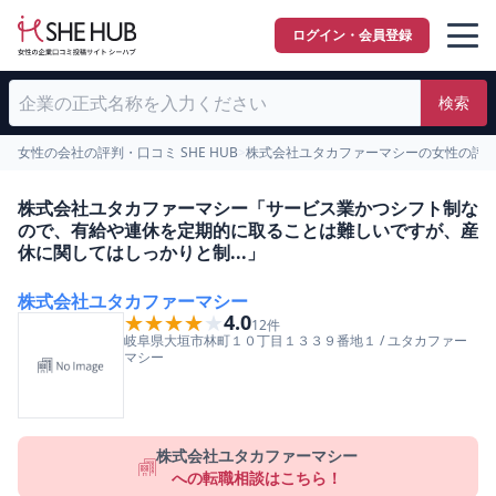
ログイン・会員登録
検索
女性の会社の評判・口コミ SHE HUB
>
株式会社ユタカファーマシーの女性の評
株式会社ユタカファーマシー「サービス業かつシフト制な
ので、有給や連休を定期的に取ることは難しいですが、産
休に関してはしっかりと制...」
株式会社ユタカファーマシー
★★★★★
★★★★★
4.0
12
件
岐阜県
大垣市
林町１０丁目１３３９番地１
/
ユタカファー
マシー
株式会社ユタカファーマシー
への転職相談はこちら！