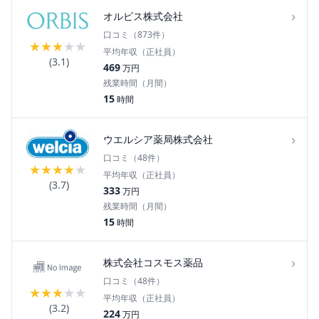
›
オルビス株式会社
口コミ（
873
件）
★
★
★
★
★
平均年収（正社員）
(
3.1
)
469
万円
残業時間（月間）
15
時間
›
ウエルシア薬局株式会社
口コミ（
48
件）
★
★
★
★
★
平均年収（正社員）
(
3.7
)
333
万円
残業時間（月間）
15
時間
›
株式会社コスモス薬品
口コミ（
48
件）
★
★
★
★
★
平均年収（正社員）
(
3.2
)
224
万円