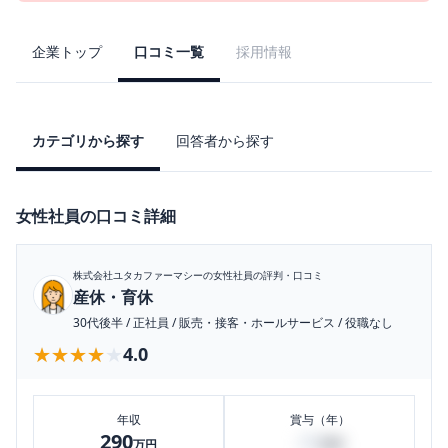
企業トップ
口コミ一覧
採用情報
カテゴリから探す
回答者から探す
女性社員の口コミ詳細
株式会社ユタカファーマシー
の女性社員の評判・口コミ
産休・育休
30代後半
/
正社員
/
販売・接客・ホールサービス
/
役職なし
★★★★★
★★★★★
4.0
年収
賞与（年）
290
40
万円
万円