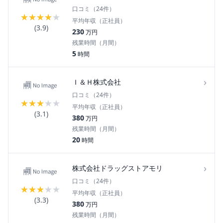
口コミ（
24
件）
★
★
★
★
★
平均年収（正社員）
(
3.9
)
230
万円
残業時間（月間）
5
時間
›
Ｉ＆Ｈ株式会社
口コミ（
24
件）
★
★
★
★
★
平均年収（正社員）
(
3.1
)
380
万円
残業時間（月間）
20
時間
›
株式会社ドラッグストアモリ
口コミ（
24
件）
★
★
★
★
★
平均年収（正社員）
(
3.3
)
380
万円
残業時間（月間）