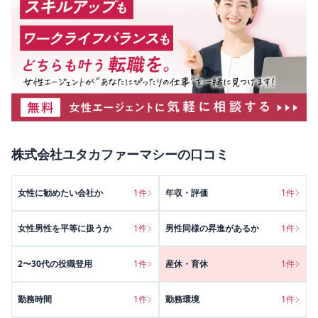
株式会社ユタカファーマシー
の口コミ
女性に勧めたい会社か
1
件
年収・評価
1
件
女性男性を平等に扱うか
1
件
男性同様の昇進があるか
1
件
2〜30代の役職登用
1
件
産休・育休
1
件
勤務時間
1
件
勤務環境
1
件