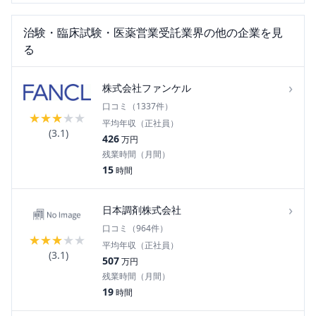
治験・臨床試験・医薬営業受託
業界の他の企業を見
る
›
株式会社ファンケル
口コミ（
1337
件）
★
★
★
★
★
平均年収（正社員）
(
3.1
)
426
万円
残業時間（月間）
15
時間
›
日本調剤株式会社
口コミ（
964
件）
★
★
★
★
★
平均年収（正社員）
(
3.1
)
507
万円
残業時間（月間）
19
時間