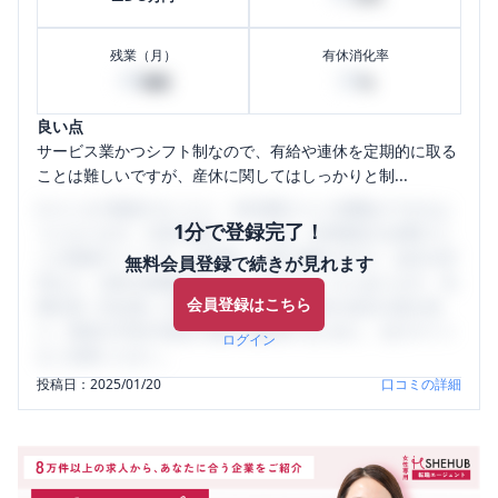
残業（月）
有休消化率
40
20
時間
%
良い点
サービス業かつシフト制なので、有給や連休を定期的に取る
ことは難しいですが、産休に関してはしっかりと制...
口コミを1投稿するごとに、30日間口コミの閲覧ができるよ
1分で登録完了！
うになります。SHEHUB(シーハブ)は、女性限定の企業口コ
ミの投稿サイトです。給与面・女性の働きやすさ・会社の評
無料会員登録で続きが見れます
判など、女性の転職は気にすべき点がたくさんあります。先
会員登録はこちら
輩社員（元社員）の口コミを通して、本当の会社の姿を知
り、将来の不安や現在の悩みを解消するために、ぜひサイト
ログイン
をご活用ください。
投稿日：
2025/01/20
口コミの詳細