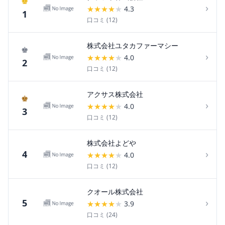
♚
›
★
★
★
★
★
4.3
1
口コミ (
12
)
株式会社ユタカファーマシー
♚
›
★
★
★
★
★
4.0
2
口コミ (
12
)
アクサス株式会社
♚
›
★
★
★
★
★
4.0
3
口コミ (
12
)
株式会社よどや
›
4
★
★
★
★
★
4.0
口コミ (
12
)
クオール株式会社
›
5
★
★
★
★
★
3.9
口コミ (
24
)