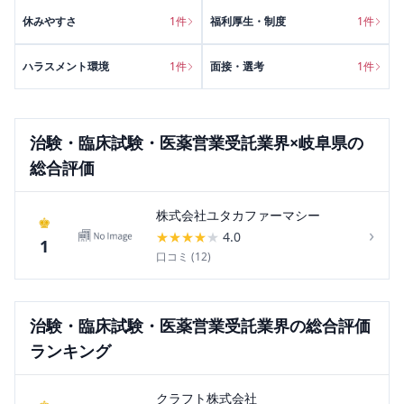
休みやすさ
1
件
福利厚生・制度
1
件
ハラスメント環境
1
件
面接・選考
1
件
治験・臨床試験・医薬営業受託
業界×
岐阜県
の
総合評価
株式会社ユタカファーマシー
♚
›
★
★
★
★
★
4.0
1
口コミ (
12
)
治験・臨床試験・医薬営業受託
業界の総合評価
ランキング
クラフト株式会社