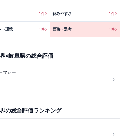
1
件
休みやすさ
1
件
ント環境
1
件
面接・選考
1
件
界×
岐阜県
の総合評価
ーマシー
›
界の総合評価ランキング
›