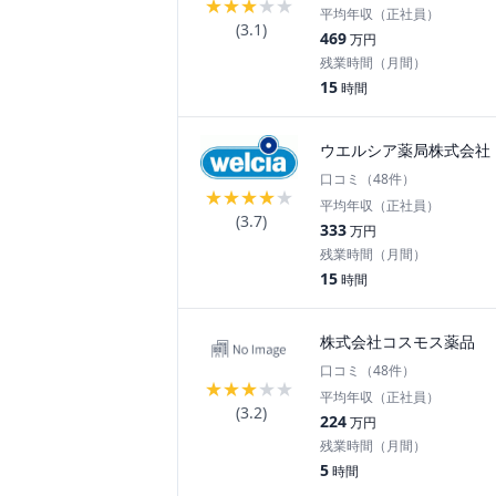
★
★
★
★
★
平均年収（正社員）
(
3.1
)
469
万円
残業時間（月間）
15
時間
ウエルシア薬局株式会社
口コミ（
48
件）
★
★
★
★
★
平均年収（正社員）
(
3.7
)
333
万円
残業時間（月間）
15
時間
株式会社コスモス薬品
口コミ（
48
件）
★
★
★
★
★
平均年収（正社員）
(
3.2
)
224
万円
残業時間（月間）
5
時間