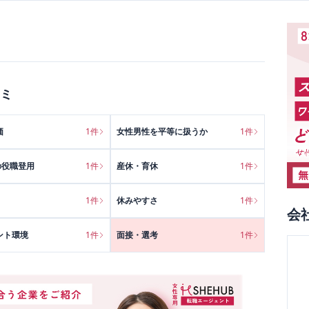
ミ
価
1
件
女性男性を平等に扱うか
1
件
の役職登用
1
件
産休・育休
1
件
1
件
休みやすさ
1
件
会
ント環境
1
件
面接・選考
1
件