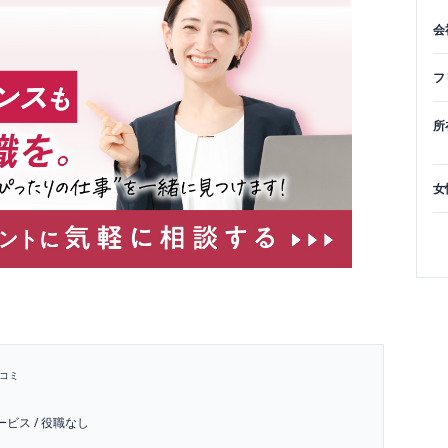
会
フ
所
女
コミ
ービス
/
役職なし