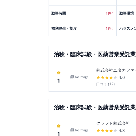
勤務時間
1
件
勤務環境
福利厚生・制度
1
件
ハラスメ
治験・臨床試験・医薬営業受託
業
株式会社ユタカファ
♚
★
★
★
★
★
4.0
1
口コミ (
12
)
治験・臨床試験・医薬営業受託
業
クラフト株式会社
♚
★
★
★
★
★
4.3
1