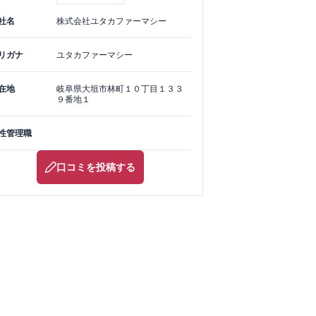
社名
株式会社ユタカファーマシー
リガナ
ユタカファーマシー
在地
岐阜県
大垣市
林町１０丁目１３３
９番地１
性管理職
口コミを投稿する