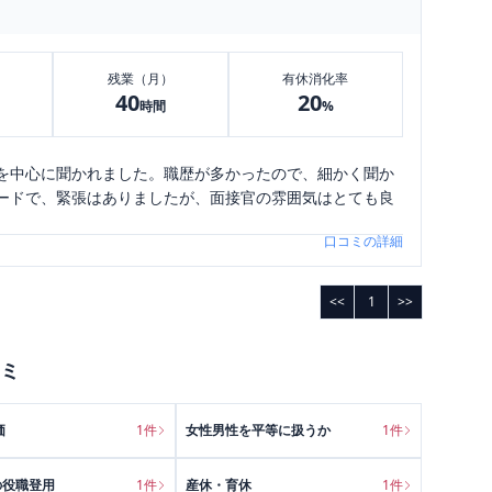
残業（月）
有休消化率
40
20
時間
%
を中心に聞かれました。職歴が多かったので、細かく聞か
ードで、緊張はありましたが、面接官の雰囲気はとても良
口コミの詳細
<<
1
>>
ミ
価
1
件
女性男性を平等に扱うか
1
件
の役職登用
1
件
産休・育休
1
件