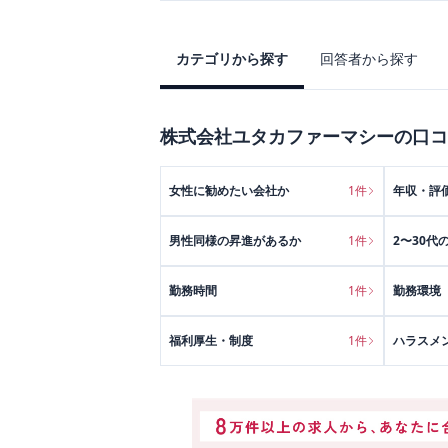
カテゴリから探す
回答者から探す
株式会社ユタカファーマシー
の口コ
女性に勧めたい会社か
1
件
年収・評
男性同様の昇進があるか
1
件
2〜30代
勤務時間
1
件
勤務環境
福利厚生・制度
1
件
ハラスメ