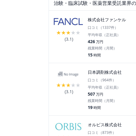
治験・臨床試験・医薬営業受託
業界
株式会社ファンケル
口コミ（
1337
件）
★
★
★
★
★
平均年収（正社員）
(
3.1
)
426
万円
残業時間（月間）
15
時間
日本調剤株式会社
口コミ（
964
件）
★
★
★
★
★
平均年収（正社員）
(
3.1
)
507
万円
残業時間（月間）
19
時間
オルビス株式会社
口コミ（
873
件）