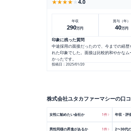
★★★★★
★★★★★
4.0
年収
賞与（年）
290
40
万円
万円
印象に残った質問
中途採用の面接だったので、今までの経歴
れた印象でした。面接は比較的和やかなム
かったです。
投稿日：
2025/01/20
株式会社ユタカファーマシー
の口コ
女性に勧めたい会社か
1
件
年収・評
男性同様の昇進があるか
1
件
2〜30代