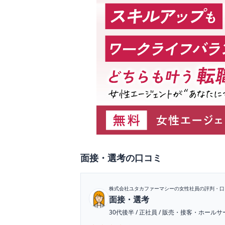
面接・選考
の口コミ
株式会社ユタカファーマシー
の女性社員の評判・口
面接・選考
30代後半
/
正社員
/
販売・接客・ホールサ