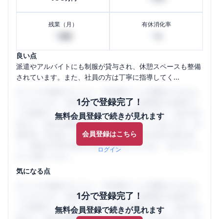
残業（月）
有休消化率
0
0
時間
%
良い点
派遣やアルバイトにも制服が貸与され、休憩スペースも整備
されています。また、社員の方は丁寧に指導してく...
口コミを1投稿するごとに、30日間口コミの閲覧ができるよ
1分で登録完了！
うになります。SHEHUB(シーハブ)は、女性限定の企業口コ
ミの投稿サイトです。給与面・女性の働きやすさ・会社の評
無料会員登録で続きが見れます
判など、女性の転職は気にすべき点がたくさんあります。先
会員登録はこちら
輩社員（元社員）の口コミを通して、本当の会社の姿を知
り、将来の不安や現在の悩みを解消するために、ぜひサイト
ログイン
をご活用ください。
気になる点
口コミを1投稿するごとに、30日間口コミの閲覧ができるよ
1分で登録完了！
うになります。SHEHUB(シーハブ)は、女性限定の企業口コ
ミの投稿サイトです。給与面・女性の働きやすさ・会社の評
無料会員登録で続きが見れます
判など、女性の転職は気にすべき点がたくさんあります。先