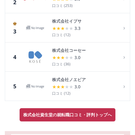
2
口コミ (
253
)
株式会社イプサ
♚
›
★
★
★
★
★
3.3
3
口コミ (
12
)
株式会社コーセー
›
4
★
★
★
★
★
3.0
口コミ (
36
)
株式会社ノエビア
›
5
★
★
★
★
★
3.0
口コミ (
12
)
株式会社資生堂の就転職口コミ・評判トップへ