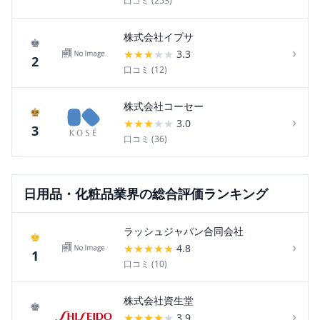
口コミ (
253
)
株式会社イプサ
♚
›
★
★
★
★
★
3.3
2
口コミ (
12
)
株式会社コーセー
♚
›
★
★
★
★
★
3.0
3
口コミ (
36
)
日用品・化粧品
業界の総合評価ランキング
ラッシュジャパン合同会社
♚
›
★
★
★
★
★
4.8
1
口コミ (
10
)
株式会社資生堂
♚
›
★
★
★
★
★
3.9