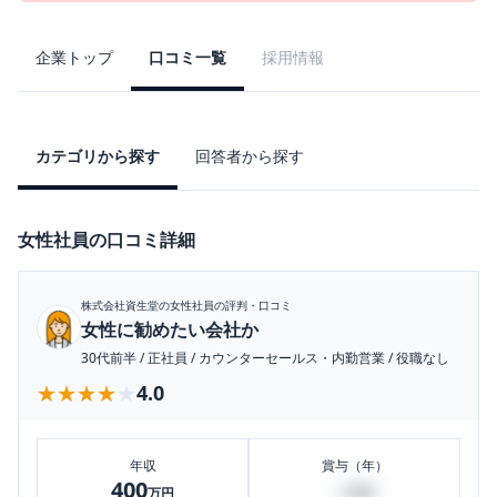
企業トップ
口コミ一覧
採用情報
カテゴリから探す
回答者から探す
女性社員の口コミ詳細
株式会社資生堂
の女性社員の評判・口コミ
女性に勧めたい会社か
30代前半
/
正社員
/
カウンターセールス・内勤営業
/
役職なし
★★★★★
★★★★★
4.0
年収
賞与（年）
400
0
万円
万円