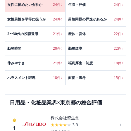
女性に勧めたい会社か
24
件
年収・評価
24
件
女性男性を平等に扱うか
24
件
男性同様の昇進があるか
24
件
2〜30代の役職登用
21
件
産休・育休
22
件
勤務時間
20
件
勤務環境
22
件
休みやすさ
21
件
福利厚生・制度
18
件
ハラスメント環境
18
件
面接・選考
15
件
日用品・化粧品
業界×
東京都
の総合評価
株式会社資生堂
♚
›
★
★
★
★
★
3.9
1