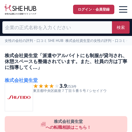
ログイン・会員登録
検索
女性の会社の評判・口コミ SHE HUB
>
株式会社資生堂の女性の評判・口コミ
>
女
株式会社資生堂「派遣やアルバイトにも制服が貸与され、
休憩スペースも整備されています。また、社員の方は丁寧
に指導してく...」
株式会社資生堂
★★★★★
★★★★★
3.9
253
件
東京都
中央区
銀座７丁目５番５号
/
シセイドウ
株式会社資生堂
への転職相談はこちら！