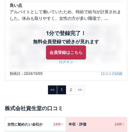
良い点
アルバイトとして働いていたため、時給で給与が計算されま
した。休みも取りやすく、女性の方が多い職場で、...
口コミを1投稿するごとに、30日間口コミの閲覧ができるよ
1分で登録完了！
うになります。SHEHUB(シーハブ)は、女性限定の企業口コ
ミの投稿サイトです。給与面・女性の働きやすさ・会社の評
無料会員登録で続きが見れます
判など、女性の転職は気にすべき点がたくさんあります。先
会員登録はこちら
輩社員（元社員）の口コミを通して、本当の会社の姿を知
り、将来の不安や現在の悩みを解消するために、ぜひサイト
ログイン
をご活用ください。
投稿日：
2024/10/05
口コミの詳細
<<
1
2
>>
株式会社資生堂
の口コミ
女性に勧めたい会社か
24
件
年収・評価
24
件