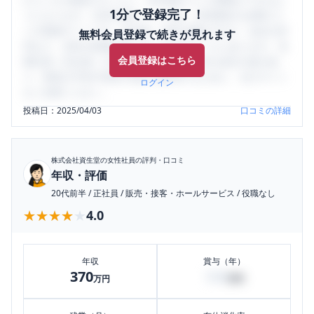
1分で登録完了！
うになります。SHEHUB(シーハブ)は、女性限定の企業口コ
ミの投稿サイトです。給与面・女性の働きやすさ・会社の評
無料会員登録で続きが見れます
判など、女性の転職は気にすべき点がたくさんあります。先
会員登録はこちら
輩社員（元社員）の口コミを通して、本当の会社の姿を知
り、将来の不安や現在の悩みを解消するために、ぜひサイト
ログイン
をご活用ください。
投稿日：
2025/04/03
口コミの詳細
株式会社資生堂
の女性社員の評判・口コミ
年収・評価
20代前半
/
正社員
/
販売・接客・ホールサービス
/
役職なし
★★★★★
★★★★★
4.0
年収
賞与（年）
370
100
万円
万円