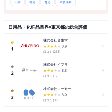
不満
時短
育児
年功序列
日用品・化粧品
業界×
東京都
の総合評価
株式会社資生堂
♚
›
★
★
★
★
★
3.9
1
口コミ (
253
)
株式会社イプサ
♚
›
★
★
★
★
★
3.3
2
口コミ (
12
)
株式会社コーセー
♚
›
★
★
★
★
★
3.0
3
口コミ (
36
)