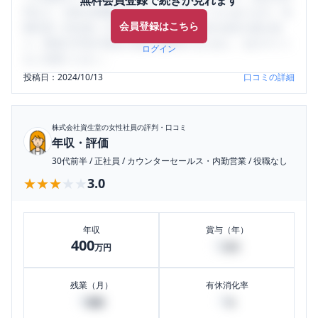
判など、女性の転職は気にすべき点がたくさんあります。先
会員登録はこちら
輩社員（元社員）の口コミを通して、本当の会社の姿を知
り、将来の不安や現在の悩みを解消するために、ぜひサイト
ログイン
をご活用ください。
投稿日：
2024/10/13
口コミの詳細
株式会社資生堂
の女性社員の評判・口コミ
年収・評価
30代前半
/
正社員
/
カウンターセールス・内勤営業
/
役職なし
★★★★★
★★★★★
3.0
年収
賞与（年）
400
0
万円
万円
残業（月）
有休消化率
0
0
時間
%