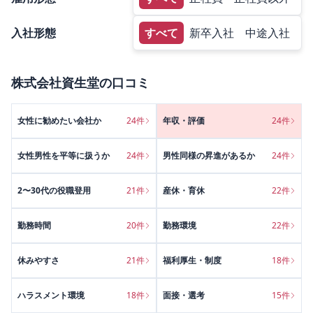
入社形態
すべて
新卒入社
中途入社
株式会社資生堂
の口コミ
女性に勧めたい会社か
24
件
年収・評価
24
件
女性男性を平等に扱うか
24
件
男性同様の昇進があるか
24
件
2〜30代の役職登用
21
件
産休・育休
22
件
勤務時間
20
件
勤務環境
22
件
休みやすさ
21
件
福利厚生・制度
18
件
ハラスメント環境
18
件
面接・選考
15
件