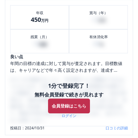
年収
賞与（年）
450
12
万円
万円
残業（月）
有休消化率
10
80
時間
%
良い点
年間の目標の達成に対して賞与が査定されます。目標数値
は、キャリアなどで年々高く設定されますが、達成す...
口コミを1投稿するごとに、30日間口コミの閲覧ができるよ
1分で登録完了！
うになります。SHEHUB(シーハブ)は、女性限定の企業口コ
ミの投稿サイトです。給与面・女性の働きやすさ・会社の評
無料会員登録で続きが見れます
判など、女性の転職は気にすべき点がたくさんあります。先
会員登録はこちら
輩社員（元社員）の口コミを通して、本当の会社の姿を知
り、将来の不安や現在の悩みを解消するために、ぜひサイト
ログイン
をご活用ください。
投稿日：
2024/10/31
口コミの詳細