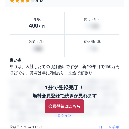
★★★★★
★★★★★
4.0
年収
賞与（年）
400
50
万円
万円
残業（月）
有休消化率
8
20
時間
%
良い点
年収は、入社したての頃は低いですが、新卒3年目で450万円
ほどです。賞与は年に2回あり、別途で頑張り...
口コミを1投稿するごとに、30日間口コミの閲覧ができるよ
1分で登録完了！
うになります。SHEHUB(シーハブ)は、女性限定の企業口コ
ミの投稿サイトです。給与面・女性の働きやすさ・会社の評
無料会員登録で続きが見れます
判など、女性の転職は気にすべき点がたくさんあります。先
会員登録はこちら
輩社員（元社員）の口コミを通して、本当の会社の姿を知
り、将来の不安や現在の悩みを解消するために、ぜひサイト
ログイン
をご活用ください。
投稿日：
2024/11/30
口コミの詳細