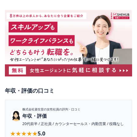
年収・評価
の口コミ
株式会社資生堂
の女性社員の評判・口コミ
年収・評価
20代前半
/
正社員
/
カウンターセールス・内勤営業
/
役職なし
★★★★★
★★★★★
5.0