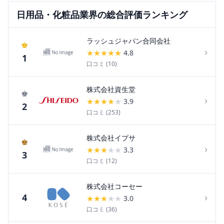
日用品・化粧品
業界の総合評価ランキング
ラッシュジャパン合同会社
♚
›
★
★
★
★
★
4.8
1
口コミ (
10
)
株式会社資生堂
♚
›
★
★
★
★
★
3.9
2
口コミ (
253
)
株式会社イプサ
♚
›
★
★
★
★
★
3.3
3
口コミ (
12
)
株式会社コーセー
›
4
★
★
★
★
★
3.0
口コミ (
36
)