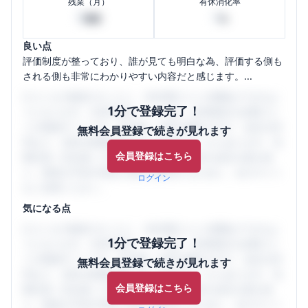
残業（月）
有休消化率
0
0
時間
%
良い点
評価制度が整っており、誰が見ても明白な為、評価する側も
される側も非常にわかりやすい内容だと感じます。...
口コミを1投稿するごとに、30日間口コミの閲覧ができるよ
1分で登録完了！
うになります。SHEHUB(シーハブ)は、女性限定の企業口コ
ミの投稿サイトです。給与面・女性の働きやすさ・会社の評
無料会員登録で続きが見れます
判など、女性の転職は気にすべき点がたくさんあります。先
会員登録はこちら
輩社員（元社員）の口コミを通して、本当の会社の姿を知
り、将来の不安や現在の悩みを解消するために、ぜひサイト
ログイン
をご活用ください。
気になる点
口コミを1投稿するごとに、30日間口コミの閲覧ができるよ
1分で登録完了！
うになります。SHEHUB(シーハブ)は、女性限定の企業口コ
ミの投稿サイトです。給与面・女性の働きやすさ・会社の評
無料会員登録で続きが見れます
判など、女性の転職は気にすべき点がたくさんあります。先
会員登録はこちら
輩社員（元社員）の口コミを通して、本当の会社の姿を知
り、将来の不安や現在の悩みを解消するために、ぜひサイト