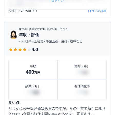
ログイン
をご活用ください。
投稿日：
2025/03/31
口コミの詳細
株式会社資生堂
の女性社員の評判・口コミ
年収・評価
20代後半
/
正社員
/
事業企画・統括
/
役職なし
★★★★★
★★★★★
4.0
年収
賞与（年）
400
10
万円
万円
残業（月）
有休消化率
20
100
時間
%
良い点
たしかに公平な評価はあるのですが、その一方で新たに取り
入れたい企画が前代未聞のものになると、正直あま...