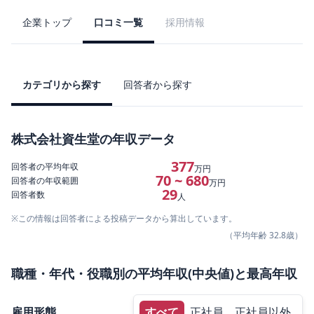
企業トップ
口コミ一覧
採用情報
カテゴリから探す
回答者から探す
株式会社資生堂
の年収データ
377
回答者の平均年収
万円
70 ~ 680
回答者の年収範囲
万円
29
回答者数
人
※この情報は回答者による投稿データから算出しています。
（平均年齢
32.8
歳）
職種・年代・役職別の平均年収(中央値)と最高年収
雇用形態
すべて
正社員
正社員以外