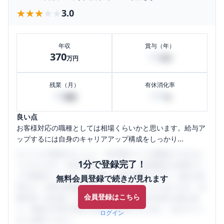
★★★★★
★★★★★
3.0
年収
賞与（年）
370
50
万円
万円
残業（月）
有休消化率
30
100
時間
%
良い点
お客様対応の職種としては相場くらいかと思います。給与ア
ップするには自身のキャリアアップ構成をしっかり...
口コミを1投稿するごとに、30日間口コミの閲覧ができるよ
1分で登録完了！
うになります。SHEHUB(シーハブ)は、女性限定の企業口コ
ミの投稿サイトです。給与面・女性の働きやすさ・会社の評
無料会員登録で続きが見れます
判など、女性の転職は気にすべき点がたくさんあります。先
会員登録はこちら
輩社員（元社員）の口コミを通して、本当の会社の姿を知
り、将来の不安や現在の悩みを解消するために、ぜひサイト
ログイン
をご活用ください。