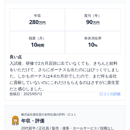
年収
賞与（年）
280
90
万円
万円
残業（月）
有休消化率
10
10
時間
%
良い点
入試後、研修で2カ月店頭に出ていなくても、きちんと給料
をいただけて、さらにボーナスも出たのにはびっくりしまし
た。しかもボーナスは4.6カ月分でしたので、まだ何も会社
に貢献していないのにこれだけもらえるのはさすがに資生堂
だと感心しました。
投稿日：
2025/05/12
口コミの詳細
株式会社資生堂
の女性社員の評判・口コミ
年収・評価
20代前半
/
正社員
/
販売・接客・ホールサービス
/
役職なし