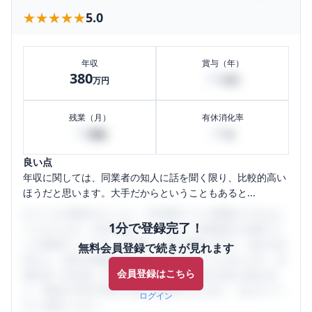
★★★★★
★★★★★
5.0
年収
賞与（年）
380
60
万円
万円
残業（月）
有休消化率
10
50
時間
%
良い点
年収に関しては、同業者の知人に話を聞く限り、比較的高い
ほうだと思います。大手だからということもあると...
口コミを1投稿するごとに、30日間口コミの閲覧ができるよ
1分で登録完了！
うになります。SHEHUB(シーハブ)は、女性限定の企業口コ
ミの投稿サイトです。給与面・女性の働きやすさ・会社の評
無料会員登録で続きが見れます
判など、女性の転職は気にすべき点がたくさんあります。先
会員登録はこちら
輩社員（元社員）の口コミを通して、本当の会社の姿を知
り、将来の不安や現在の悩みを解消するために、ぜひサイト
ログイン
をご活用ください。