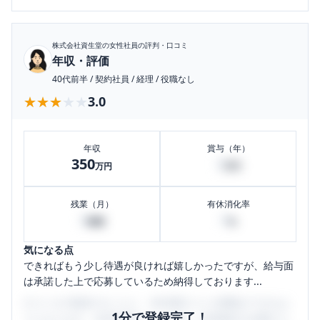
株式会社資生堂
の女性社員の評判・口コミ
年収・評価
40代前半
/
契約社員
/
経理
/
役職なし
★★★★★
★★★★★
3.0
年収
賞与（年）
350
3
万円
万円
残業（月）
有休消化率
3
0
時間
%
気になる点
できればもう少し待遇が良ければ嬉しかったですが、給与面
は承諾した上で応募しているため納得しております...
口コミを1投稿するごとに、30日間口コミの閲覧ができるよ
1分で登録完了！
うになります。SHEHUB(シーハブ)は、女性限定の企業口コ