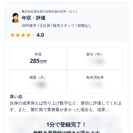
株式会社資生堂
の女性社員の評判・口コミ
年収・評価
20代後半
/
正社員
/
販売スタッフ
/
役職なし
★★★★★
★★★★★
4.0
年収
賞与（年）
285
100
万円
万円
残業（月）
有休消化率
29
100
時間
%
良い点
自身の成果例えば売り上げ数字など、適切に評価してくれま
す。また、繁忙期で業務量が多かった場合も、成果...
口コミを1投稿するごとに、30日間口コミの閲覧ができるよ
1分で登録完了！
うになります。SHEHUB(シーハブ)は、女性限定の企業口コ
ミの投稿サイトです。給与面・女性の働きやすさ・会社の評
無料会員登録で続きが見れます