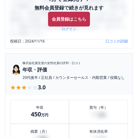
ミの投稿サイトです。給与面・女性の働きやすさ・会社の評
無料会員登録で続きが見れます
判など、女性の転職は気にすべき点がたくさんあります。先
会員登録はこちら
輩社員（元社員）の口コミを通して、本当の会社の姿を知
り、将来の不安や現在の悩みを解消するために、ぜひサイト
ログイン
をご活用ください。
投稿日：
2024/11/16
口コミの詳細
株式会社資生堂
の女性社員の評判・口コミ
年収・評価
20代後半
/
正社員
/
カウンターセールス・内勤営業
/
役職なし
★★★★★
★★★★★
3.0
年収
賞与（年）
450
95
万円
万円
残業（月）
有休消化率