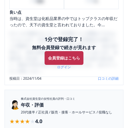
10
100
時間
%
良い点
当時は、資生堂は化粧品業界の中ではトップクラスの年収だ
ったので、天下の資生堂と言われておりました。今...
口コミを1投稿するごとに、30日間口コミの閲覧ができるよ
1分で登録完了！
うになります。SHEHUB(シーハブ)は、女性限定の企業口コ
ミの投稿サイトです。給与面・女性の働きやすさ・会社の評
無料会員登録で続きが見れます
判など、女性の転職は気にすべき点がたくさんあります。先
会員登録はこちら
輩社員（元社員）の口コミを通して、本当の会社の姿を知
り、将来の不安や現在の悩みを解消するために、ぜひサイト
ログイン
をご活用ください。
投稿日：
2024/11/04
口コミの詳細
株式会社資生堂
の女性社員の評判・口コミ
年収・評価
20代後半
/
正社員
/
販売・接客・ホールサービス
/
役職なし
★★★★★
★★★★★
4.0