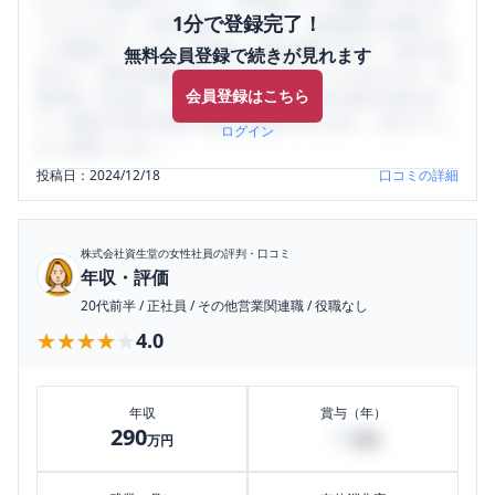
口コミを1投稿するごとに、30日間口コミの閲覧ができるよ
1分で登録完了！
うになります。SHEHUB(シーハブ)は、女性限定の企業口コ
ミの投稿サイトです。給与面・女性の働きやすさ・会社の評
無料会員登録で続きが見れます
判など、女性の転職は気にすべき点がたくさんあります。先
会員登録はこちら
輩社員（元社員）の口コミを通して、本当の会社の姿を知
り、将来の不安や現在の悩みを解消するために、ぜひサイト
ログイン
をご活用ください。
投稿日：
2024/12/18
口コミの詳細
株式会社資生堂
の女性社員の評判・口コミ
年収・評価
20代前半
/
正社員
/
その他営業関連職
/
役職なし
★★★★★
★★★★★
4.0
年収
賞与（年）
290
10
万円
万円