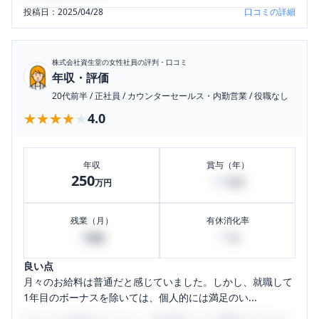
投稿日：
2025/04/28
口コミの詳細
株式会社資生堂
の女性社員の評判・口コミ
年収・評価
20代前半
/
正社員
/
カウンターセールス・内勤営業
/
役職なし
★★★★★
★★★★★
4.0
年収
賞与（年）
250
45
万円
万円
残業（月）
有休消化率
0
10
時間
%
良い点
月々のお給料は普通だと感じていました。しかし、就職して
1年目のボーナスを除いては、個人的には満足のい...
口コミを1投稿するごとに、30日間口コミの閲覧ができるよ