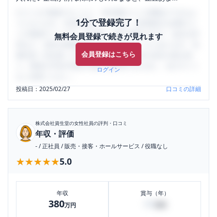
口コミを1投稿するごとに、30日間口コミの閲覧ができるよ
1分で登録完了！
うになります。SHEHUB(シーハブ)は、女性限定の企業口コ
ミの投稿サイトです。給与面・女性の働きやすさ・会社の評
無料会員登録で続きが見れます
判など、女性の転職は気にすべき点がたくさんあります。先
会員登録はこちら
輩社員（元社員）の口コミを通して、本当の会社の姿を知
り、将来の不安や現在の悩みを解消するために、ぜひサイト
ログイン
をご活用ください。
投稿日：
2025/02/27
口コミの詳細
株式会社資生堂
の女性社員の評判・口コミ
年収・評価
-
/
正社員
/
販売・接客・ホールサービス
/
役職なし
★★★★★
★★★★★
5.0
年収
賞与（年）
380
60
万円
万円