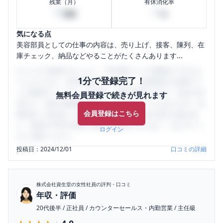
残業（月）
有休消化率
30
70
時間
%
気になる点
美容部員としての仕事の内容は、売り上げ、接客、陳列、在
庫チェック、納品などやることがたくさんあります...
口コミを1投稿するごとに、30日間口コミの閲覧ができるよ
1分で登録完了！
うになります。SHEHUB(シーハブ)は、女性限定の企業口コ
ミの投稿サイトです。給与面・女性の働きやすさ・会社の評
無料会員登録で続きが見れます
判など、女性の転職は気にすべき点がたくさんあります。先
会員登録はこちら
輩社員（元社員）の口コミを通して、本当の会社の姿を知
り、将来の不安や現在の悩みを解消するために、ぜひサイト
ログイン
をご活用ください。
投稿日：
2024/12/01
口コミの詳細
株式会社資生堂
の女性社員の評判・口コミ
年収・評価
20代後半
/
正社員
/
カウンターセールス・内勤営業
/
主任級