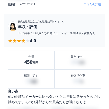
投稿日：
2025/01/31
口コミの詳細
株式会社資生堂
の女性社員の評判・口コミ
年収・評価
30代前半
/
正社員
/
その他ビューティー系関連職
/
役職なし
★★★★★
★★★★★
4.0
年収
賞与（年）
450
200
万円
万円
残業（月）
有休消化率
20
100
時間
%
良い点
他の化粧品メーカーに比べダントツに年収は良かったのでお
勧めです。その分外部からの風当たりは強くなりま...