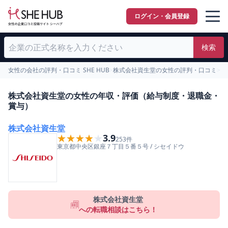
ログイン・会員登録
検索
女性の会社の評判・口コミ SHE HUB
>
株式会社資生堂の女性の評判・口コミ
>
女
株式会社資生堂の女性の年収・評価（給与制度・退職金・
賞与）
株式会社資生堂
★★★★★
★★★★★
3.9
253
件
東京都
中央区
銀座７丁目５番５号
/
シセイドウ
株式会社資生堂
への転職相談はこちら！