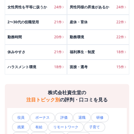
女性男性を平等に扱うか
24
件
男性同様の昇進があるか
24
件
2〜30代の役職登用
21
件
産休・育休
22
件
勤務時間
20
件
勤務環境
22
件
休みやすさ
21
件
福利厚生・制度
18
件
ハラスメント環境
18
件
面接・選考
15
件
株式会社資生堂
の
注目トピック別
の評判・口コミを見る
役員
ボーナス
評価
退職
研修
残業
有給
リモートワーク
子育て