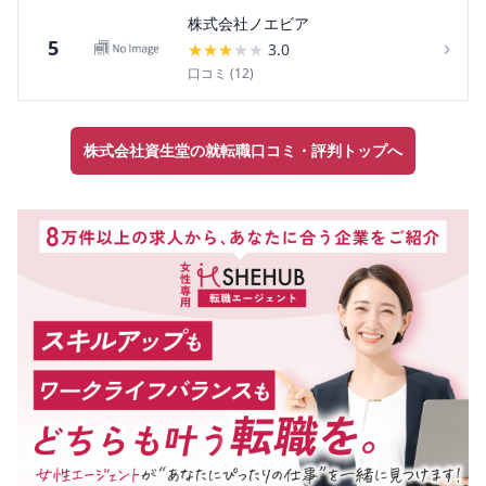
株式会社ノエビア
›
5
★
★
★
★
★
3.0
口コミ (
12
)
株式会社資生堂の就転職口コミ・評判トップへ