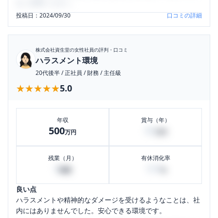
をご活用ください。
投稿日：
2024/09/30
口コミの詳細
株式会社資生堂
の女性社員の評判・口コミ
ハラスメント環境
20代後半
/
正社員
/
財務
/
主任級
★★★★★
★★★★★
5.0
年収
賞与（年）
500
80
万円
万円
残業（月）
有休消化率
0
100
時間
%
良い点
ハラスメントや精神的なダメージを受けるようなことは、社
内にはありませんでした。安心できる環境です。