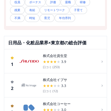
役員
ボーナス
評価
退職
研修
残業
有給
リモートワーク
子育て
不満
時短
育児
年功序列
日用品・化粧品
業界×
東京都
の総合評価
株式会社資生堂
♚
›
★
★
★
★
★
3.9
1
口コミ (
253
)
株式会社イプサ
♚
›
★
★
★
★
★
3.3
2
口コミ (
12
)
株式会社コーセー
♚
›
★
★
★
★
★
3.0