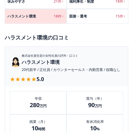
休みやすさ
21
件
福利厚生・制度
18
件
ハラスメント環境
18
件
面接・選考
15
件
ハラスメント環境
の口コミ
株式会社資生堂
の女性社員の評判・口コミ
ハラスメント環境
20代前半
/
正社員
/
カウンターセールス・内勤営業
/
役職なし
★★★★★
★★★★★
5.0
年収
賞与（年）
280
90
万円
万円
残業（月）
有休消化率
10
10
時間
%