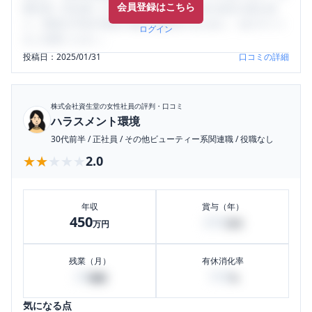
会員登録はこちら
輩社員（元社員）の口コミを通して、本当の会社の姿を知
り、将来の不安や現在の悩みを解消するために、ぜひサイト
ログイン
をご活用ください。
投稿日：
2025/01/31
口コミの詳細
株式会社資生堂
の女性社員の評判・口コミ
ハラスメント環境
30代前半
/
正社員
/
その他ビューティー系関連職
/
役職なし
★★★★★
★★★★★
2.0
年収
賞与（年）
450
200
万円
万円
残業（月）
有休消化率
20
100
時間
%
気になる点