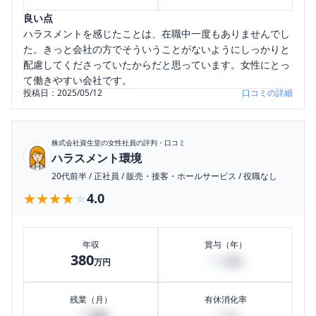
良い点
ハラスメントを感じたことは、在職中一度もありませんでし
た。きっと会社の方でそういうことがないようにしっかりと
配慮してくださっていたからだと思っています。女性にとっ
て働きやすい会社です。
投稿日：
2025/05/12
口コミの詳細
株式会社資生堂
の女性社員の評判・口コミ
ハラスメント環境
20代前半
/
正社員
/
販売・接客・ホールサービス
/
役職なし
★★★★★
★★★★★
4.0
年収
賞与（年）
380
60
万円
万円
残業（月）
有休消化率
10
50