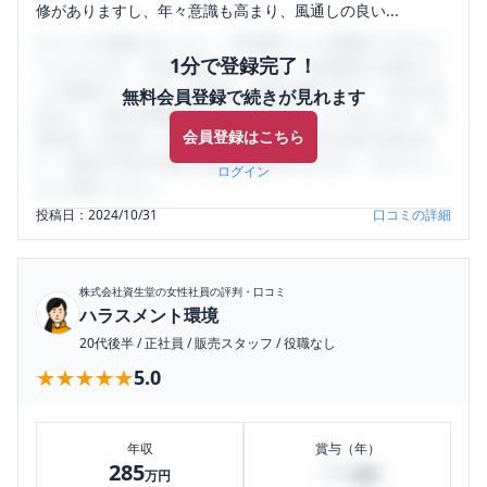
修がありますし、年々意識も高まり、風通しの良い...
口コミを1投稿するごとに、30日間口コミの閲覧ができるよ
1分で登録完了！
うになります。SHEHUB(シーハブ)は、女性限定の企業口コ
ミの投稿サイトです。給与面・女性の働きやすさ・会社の評
無料会員登録で続きが見れます
判など、女性の転職は気にすべき点がたくさんあります。先
会員登録はこちら
輩社員（元社員）の口コミを通して、本当の会社の姿を知
り、将来の不安や現在の悩みを解消するために、ぜひサイト
ログイン
をご活用ください。
投稿日：
2024/10/31
口コミの詳細
株式会社資生堂
の女性社員の評判・口コミ
ハラスメント環境
20代後半
/
正社員
/
販売スタッフ
/
役職なし
★★★★★
★★★★★
5.0
年収
賞与（年）
285
100
万円
万円