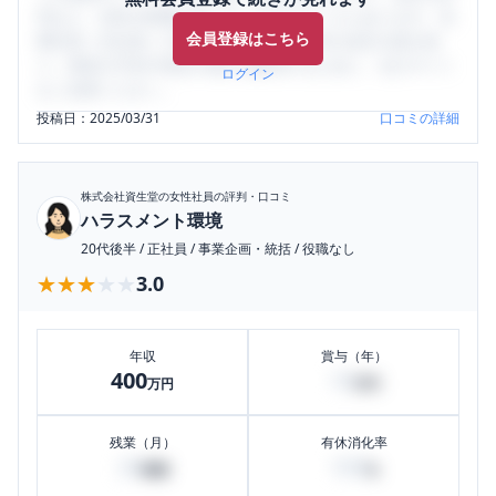
判など、女性の転職は気にすべき点がたくさんあります。先
会員登録はこちら
輩社員（元社員）の口コミを通して、本当の会社の姿を知
り、将来の不安や現在の悩みを解消するために、ぜひサイト
ログイン
をご活用ください。
投稿日：
2025/03/31
口コミの詳細
株式会社資生堂
の女性社員の評判・口コミ
ハラスメント環境
20代後半
/
正社員
/
事業企画・統括
/
役職なし
★★★★★
★★★★★
3.0
年収
賞与（年）
400
10
万円
万円
残業（月）
有休消化率
20
100
時間
%