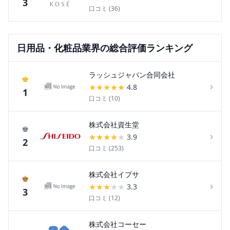
3
口コミ (
36
)
日用品・化粧品
業界の総合評価ランキング
ラッシュジャパン合同会社
♚
›
★
★
★
★
★
4.8
1
口コミ (
10
)
株式会社資生堂
♚
›
★
★
★
★
★
3.9
2
口コミ (
253
)
株式会社イプサ
♚
›
★
★
★
★
★
3.3
3
口コミ (
12
)
株式会社コーセー