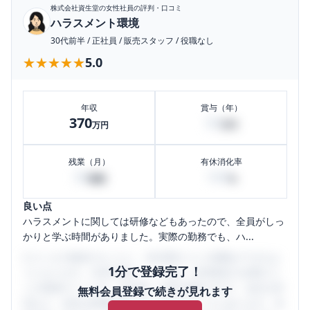
株式会社資生堂
の女性社員の評判・口コミ
ハラスメント環境
30代前半
/
正社員
/
販売スタッフ
/
役職なし
★★★★★
★★★★★
5.0
年収
賞与（年）
370
50
万円
万円
残業（月）
有休消化率
30
100
時間
%
良い点
ハラスメントに関しては研修などもあったので、全員がしっ
かりと学ぶ時間がありました。実際の勤務でも、ハ...
口コミを1投稿するごとに、30日間口コミの閲覧ができるよ
1分で登録完了！
うになります。SHEHUB(シーハブ)は、女性限定の企業口コ
ミの投稿サイトです。給与面・女性の働きやすさ・会社の評
無料会員登録で続きが見れます
判など、女性の転職は気にすべき点がたくさんあります。先