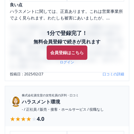
良い点
ハラスメントに関しては、正直あります。これは営業事業所
でよく見られます。わたしも被害にあいましたが、...
口コミを1投稿するごとに、30日間口コミの閲覧ができるよ
1分で登録完了！
うになります。SHEHUB(シーハブ)は、女性限定の企業口コ
ミの投稿サイトです。給与面・女性の働きやすさ・会社の評
無料会員登録で続きが見れます
判など、女性の転職は気にすべき点がたくさんあります。先
会員登録はこちら
輩社員（元社員）の口コミを通して、本当の会社の姿を知
り、将来の不安や現在の悩みを解消するために、ぜひサイト
ログイン
をご活用ください。
投稿日：
2025/02/27
口コミの詳細
株式会社資生堂
の女性社員の評判・口コミ
ハラスメント環境
-
/
正社員
/
販売・接客・ホールサービス
/
役職なし
★★★★★
★★★★★
4.0