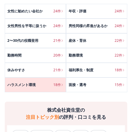
女性に勧めたい会社か
24
件
年収・評価
24
件
女性男性を平等に扱うか
24
件
男性同様の昇進があるか
24
件
2〜30代の役職登用
21
件
産休・育休
22
件
勤務時間
20
件
勤務環境
22
件
休みやすさ
21
件
福利厚生・制度
18
件
ハラスメント環境
18
件
面接・選考
15
件
株式会社資生堂
の
注目トピック別
の評判・口コミを見る