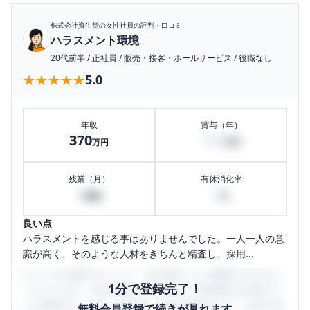
株式会社資生堂
の女性社員の評判・口コミ
ハラスメント環境
20代前半
/
正社員
/
販売・接客・ホールサービス
/
役職なし
★★★★★
★★★★★
5.0
年収
賞与（年）
370
100
万円
万円
残業（月）
有休消化率
0
0
時間
%
良い点
ハラスメントを感じる事はありませんでした。一人一人の意
識が高く、そのような人材をきちんと精査し、採用...
口コミを1投稿するごとに、30日間口コミの閲覧ができるよ
1分で登録完了！
うになります。SHEHUB(シーハブ)は、女性限定の企業口コ
ミの投稿サイトです。給与面・女性の働きやすさ・会社の評
無料会員登録で続きが見れます