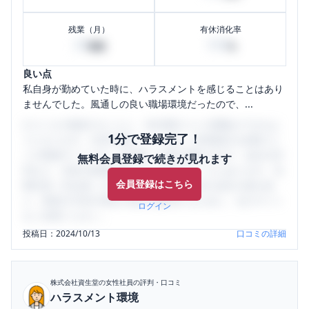
残業（月）
有休消化率
29
100
時間
%
良い点
私自身が勤めていた時に、ハラスメントを感じることはあり
ませんでした。風通しの良い職場環境だったので、...
口コミを1投稿するごとに、30日間口コミの閲覧ができるよ
1分で登録完了！
うになります。SHEHUB(シーハブ)は、女性限定の企業口コ
ミの投稿サイトです。給与面・女性の働きやすさ・会社の評
無料会員登録で続きが見れます
判など、女性の転職は気にすべき点がたくさんあります。先
会員登録はこちら
輩社員（元社員）の口コミを通して、本当の会社の姿を知
り、将来の不安や現在の悩みを解消するために、ぜひサイト
ログイン
をご活用ください。
投稿日：
2024/10/13
口コミの詳細
株式会社資生堂
の女性社員の評判・口コミ
ハラスメント環境