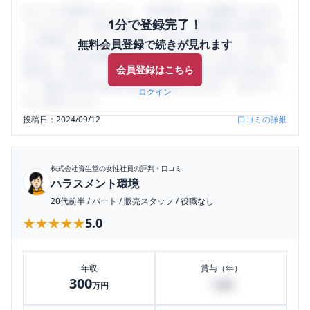
口コミを1投稿するごとに、30日間口コミの閲覧ができるよ
1分で登録完了！
うになります。SHEHUB(シーハブ)は、女性限定の企業口コ
ミの投稿サイトです。給与面・女性の働きやすさ・会社の評
無料会員登録で続きが見れます
判など、女性の転職は気にすべき点がたくさんあります。先
会員登録はこちら
輩社員（元社員）の口コミを通して、本当の会社の姿を知
り、将来の不安や現在の悩みを解消するために、ぜひサイト
ログイン
をご活用ください。
投稿日：
2024/09/12
口コミの詳細
株式会社資生堂
の女性社員の評判・口コミ
ハラスメント環境
20代前半
/
パート
/
販売スタッフ
/
役職なし
★★★★★
★★★★★
5.0
年収
賞与（年）
300
0
万円
万円