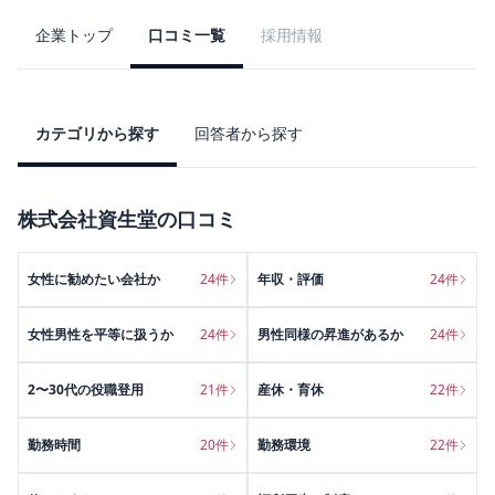
企業トップ
口コミ一覧
採用情報
カテゴリから探す
回答者から探す
株式会社資生堂
の口コミ
女性に勧めたい会社か
24
件
年収・評価
24
件
女性男性を平等に扱うか
24
件
男性同様の昇進があるか
24
件
2〜30代の役職登用
21
件
産休・育休
22
件
勤務時間
20
件
勤務環境
22
件