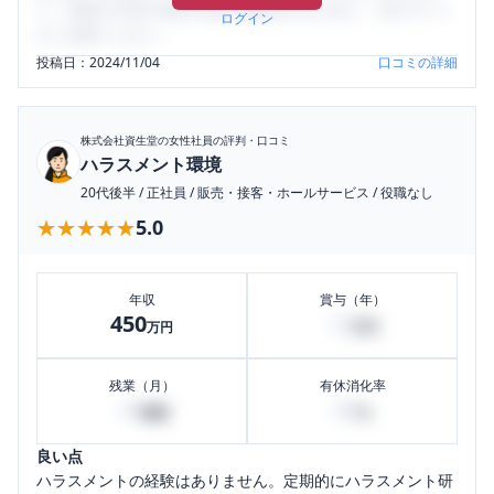
り、将来の不安や現在の悩みを解消するために、ぜひサイト
ログイン
をご活用ください。
投稿日：
2024/11/04
口コミの詳細
株式会社資生堂
の女性社員の評判・口コミ
ハラスメント環境
20代後半
/
正社員
/
販売・接客・ホールサービス
/
役職なし
★★★★★
★★★★★
5.0
年収
賞与（年）
450
12
万円
万円
残業（月）
有休消化率
10
80
時間
%
良い点
ハラスメントの経験はありません。定期的にハラスメント研