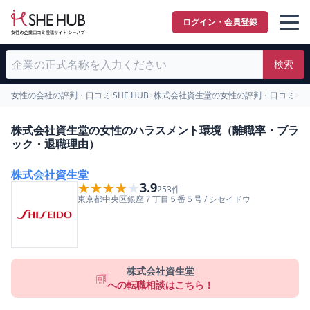
ログイン・会員登録
検索
女性の会社の評判・口コミ SHE HUB
>
株式会社資生堂の女性の評判・口コミ
>
女
株式会社資生堂の女性のハラスメント環境（離職率・ブラ
ック・退職理由）
株式会社資生堂
★★★★★
★★★★★
3.9
253
件
東京都
中央区
銀座７丁目５番５号
/
シセイドウ
株式会社資生堂
への転職相談はこちら！