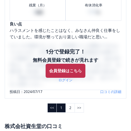
残業（月）
有休消化率
2
100
時間
%
良い点
ハラスメントを感じたことはなく、みなさん仲良く仕事をし
ていました。環境が整っており楽しい職場だと思い...
口コミを1投稿するごとに、30日間口コミの閲覧ができるよ
1分で登録完了！
うになります。SHEHUB(シーハブ)は、女性限定の企業口コ
ミの投稿サイトです。給与面・女性の働きやすさ・会社の評
無料会員登録で続きが見れます
判など、女性の転職は気にすべき点がたくさんあります。先
会員登録はこちら
輩社員（元社員）の口コミを通して、本当の会社の姿を知
り、将来の不安や現在の悩みを解消するために、ぜひサイト
ログイン
をご活用ください。
投稿日：
2024/07/17
口コミの詳細
<<
1
2
>>
株式会社資生堂
の口コミ