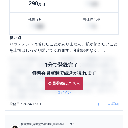
290
10
万円
万円
残業（月）
有休消化率
30
70
時間
%
良い点
ハラスメントは感じたことがありません。私が伝えたいこと
を上司はしっかり聞いてくれます。年齢関係なく、...
口コミを1投稿するごとに、30日間口コミの閲覧ができるよ
1分で登録完了！
うになります。SHEHUB(シーハブ)は、女性限定の企業口コ
ミの投稿サイトです。給与面・女性の働きやすさ・会社の評
無料会員登録で続きが見れます
判など、女性の転職は気にすべき点がたくさんあります。先
会員登録はこちら
輩社員（元社員）の口コミを通して、本当の会社の姿を知
り、将来の不安や現在の悩みを解消するために、ぜひサイト
ログイン
をご活用ください。
投稿日：
2024/12/01
口コミの詳細
株式会社資生堂
の女性社員の評判・口コミ