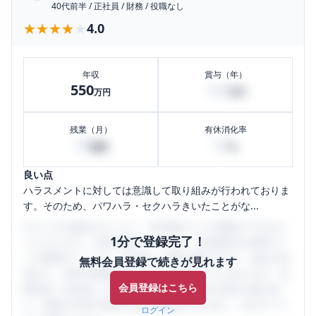
40代前半
/
正社員
/
財務
/
役職なし
★★★★★
★★★★★
4.0
年収
賞与（年）
550
100
万円
万円
残業（月）
有休消化率
40
50
時間
%
良い点
ハラスメントに対しては意識して取り組みが行われておりま
す。そのため、パワハラ・セクハラきいたことがな...
口コミを1投稿するごとに、30日間口コミの閲覧ができるよ
1分で登録完了！
うになります。SHEHUB(シーハブ)は、女性限定の企業口コ
ミの投稿サイトです。給与面・女性の働きやすさ・会社の評
無料会員登録で続きが見れます
判など、女性の転職は気にすべき点がたくさんあります。先
会員登録はこちら
輩社員（元社員）の口コミを通して、本当の会社の姿を知
り、将来の不安や現在の悩みを解消するために、ぜひサイト
ログイン