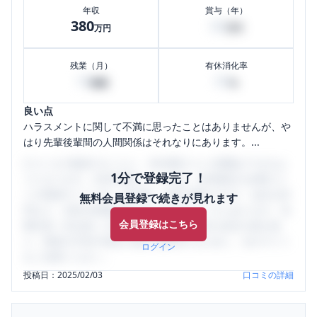
年収
賞与（年）
380
60
万円
万円
残業（月）
有休消化率
10
50
時間
%
良い点
ハラスメントに関して不満に思ったことはありませんが、や
はり先輩後輩間の人間関係はそれなりにあります。...
口コミを1投稿するごとに、30日間口コミの閲覧ができるよ
1分で登録完了！
うになります。SHEHUB(シーハブ)は、女性限定の企業口コ
ミの投稿サイトです。給与面・女性の働きやすさ・会社の評
無料会員登録で続きが見れます
判など、女性の転職は気にすべき点がたくさんあります。先
会員登録はこちら
輩社員（元社員）の口コミを通して、本当の会社の姿を知
り、将来の不安や現在の悩みを解消するために、ぜひサイト
ログイン
をご活用ください。
投稿日：
2025/02/03
口コミの詳細