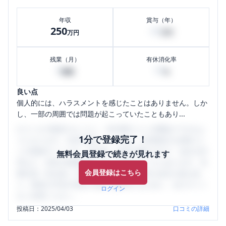
年収
賞与（年）
250
45
万円
万円
残業（月）
有休消化率
0
10
時間
%
良い点
個人的には、ハラスメントを感じたことはありません。しか
し、一部の周囲では問題が起こっていたこともあり...
口コミを1投稿するごとに、30日間口コミの閲覧ができるよ
1分で登録完了！
うになります。SHEHUB(シーハブ)は、女性限定の企業口コ
ミの投稿サイトです。給与面・女性の働きやすさ・会社の評
無料会員登録で続きが見れます
判など、女性の転職は気にすべき点がたくさんあります。先
会員登録はこちら
輩社員（元社員）の口コミを通して、本当の会社の姿を知
り、将来の不安や現在の悩みを解消するために、ぜひサイト
ログイン
をご活用ください。
投稿日：
2025/04/03
口コミの詳細