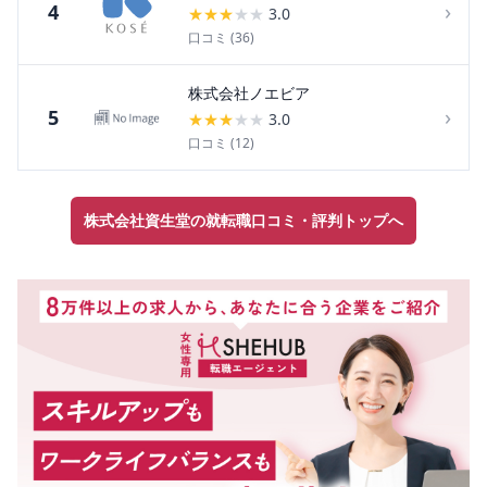
›
4
★
★
★
★
★
3.0
口コミ (
36
)
株式会社ノエビア
›
5
★
★
★
★
★
3.0
口コミ (
12
)
株式会社資生堂の就転職口コミ・評判トップへ