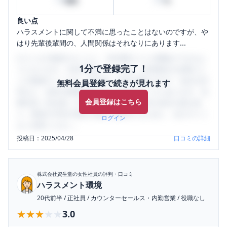
時間
%
良い点
ハラスメントに関して不満に思ったことはないのですが、や
はり先輩後輩間の、人間関係はそれなりにあります...
口コミを1投稿するごとに、30日間口コミの閲覧ができるよ
1分で登録完了！
うになります。SHEHUB(シーハブ)は、女性限定の企業口コ
ミの投稿サイトです。給与面・女性の働きやすさ・会社の評
無料会員登録で続きが見れます
判など、女性の転職は気にすべき点がたくさんあります。先
会員登録はこちら
輩社員（元社員）の口コミを通して、本当の会社の姿を知
り、将来の不安や現在の悩みを解消するために、ぜひサイト
ログイン
をご活用ください。
投稿日：
2025/04/28
口コミの詳細
株式会社資生堂
の女性社員の評判・口コミ
ハラスメント環境
20代前半
/
正社員
/
カウンターセールス・内勤営業
/
役職なし
★★★★★
★★★★★
3.0