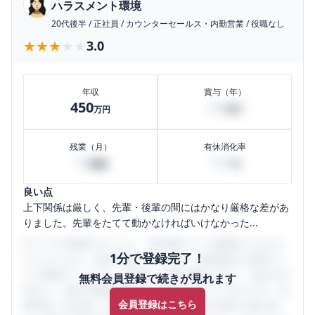
ハラスメント環境
20代後半
/
正社員
/
カウンターセールス・内勤営業
/
役職なし
★★★★★
★★★★★
3.0
年収
賞与（年）
450
95
万円
万円
残業（月）
有休消化率
10
100
時間
%
良い点
上下関係は厳しく、先輩・後輩の間にはかなり厳格な差があ
りました。先輩をたてて動かなければいけなかった...
口コミを1投稿するごとに、30日間口コミの閲覧ができるよ
1分で登録完了！
うになります。SHEHUB(シーハブ)は、女性限定の企業口コ
ミの投稿サイトです。給与面・女性の働きやすさ・会社の評
無料会員登録で続きが見れます
判など、女性の転職は気にすべき点がたくさんあります。先
会員登録はこちら
輩社員（元社員）の口コミを通して、本当の会社の姿を知