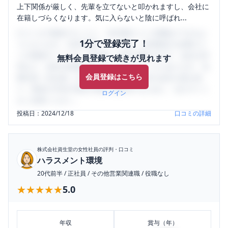
上下関係が厳しく、先輩を立てないと叩かれますし、会社に
在籍しづらくなります。気に入らないと陰に呼ばれ...
口コミを1投稿するごとに、30日間口コミの閲覧ができるよ
1分で登録完了！
うになります。SHEHUB(シーハブ)は、女性限定の企業口コ
ミの投稿サイトです。給与面・女性の働きやすさ・会社の評
無料会員登録で続きが見れます
判など、女性の転職は気にすべき点がたくさんあります。先
会員登録はこちら
輩社員（元社員）の口コミを通して、本当の会社の姿を知
り、将来の不安や現在の悩みを解消するために、ぜひサイト
ログイン
をご活用ください。
投稿日：
2024/12/18
口コミの詳細
株式会社資生堂
の女性社員の評判・口コミ
ハラスメント環境
20代前半
/
正社員
/
その他営業関連職
/
役職なし
★★★★★
★★★★★
5.0
年収
賞与（年）