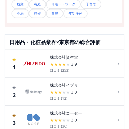
残業
有給
リモートワーク
子育て
不満
時短
育児
年功序列
日用品・化粧品
業界×
東京都
の総合評価
株式会社資生堂
♚
›
★
★
★
★
★
3.9
1
口コミ (
253
)
株式会社イプサ
♚
›
★
★
★
★
★
3.3
2
口コミ (
12
)
株式会社コーセー
♚
›
★
★
★
★
★
3.0
3
口コミ (
36
)