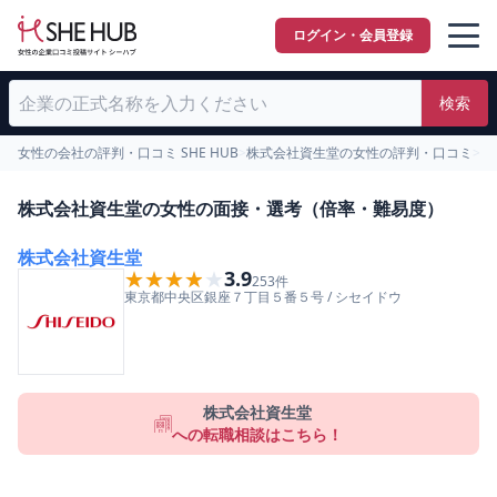
ログイン・会員登録
検索
女性の会社の評判・口コミ SHE HUB
>
株式会社資生堂の女性の評判・口コミ
>
女
株式会社資生堂の女性の面接・選考（倍率・難易度）
株式会社資生堂
★★★★★
★★★★★
3.9
253
件
東京都
中央区
銀座７丁目５番５号
/
シセイドウ
株式会社資生堂
への転職相談はこちら！