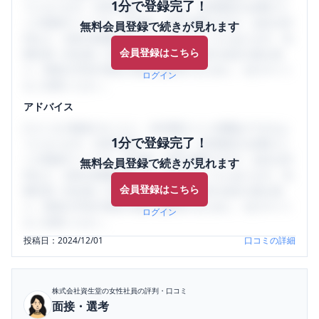
1分で登録完了！
うになります。SHEHUB(シーハブ)は、女性限定の企業口コ
ミの投稿サイトです。給与面・女性の働きやすさ・会社の評
無料会員登録で続きが見れます
判など、女性の転職は気にすべき点がたくさんあります。先
会員登録はこちら
輩社員（元社員）の口コミを通して、本当の会社の姿を知
り、将来の不安や現在の悩みを解消するために、ぜひサイト
ログイン
をご活用ください。
アドバイス
口コミを1投稿するごとに、30日間口コミの閲覧ができるよ
1分で登録完了！
うになります。SHEHUB(シーハブ)は、女性限定の企業口コ
ミの投稿サイトです。給与面・女性の働きやすさ・会社の評
無料会員登録で続きが見れます
判など、女性の転職は気にすべき点がたくさんあります。先
会員登録はこちら
輩社員（元社員）の口コミを通して、本当の会社の姿を知
り、将来の不安や現在の悩みを解消するために、ぜひサイト
ログイン
をご活用ください。
投稿日：
2024/12/01
口コミの詳細
株式会社資生堂
の女性社員の評判・口コミ
面接・選考