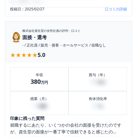
をご活用ください。
投稿日：
2025/02/27
口コミの詳細
株式会社資生堂
の女性社員の評判・口コミ
面接・選考
-
/
正社員
/
販売・接客・ホールサービス
/
役職なし
★★★★★
★★★★★
5.0
年収
賞与（年）
380
60
万円
万円
残業（月）
有休消化率
10
50
時間
%
印象に残った質問
就職するにあたり、いくつかの会社の面接を受けたのです
が、資生堂の面接が一番丁寧で信頼できると感じたの...