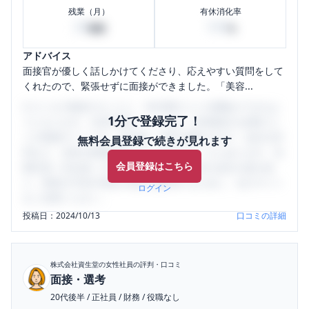
残業（月）
有休消化率
29
100
時間
%
アドバイス
面接官が優しく話しかけてくださり、応えやすい質問をして
くれたので、緊張せずに面接ができました。「美容...
口コミを1投稿するごとに、30日間口コミの閲覧ができるよ
1分で登録完了！
うになります。SHEHUB(シーハブ)は、女性限定の企業口コ
ミの投稿サイトです。給与面・女性の働きやすさ・会社の評
無料会員登録で続きが見れます
判など、女性の転職は気にすべき点がたくさんあります。先
会員登録はこちら
輩社員（元社員）の口コミを通して、本当の会社の姿を知
り、将来の不安や現在の悩みを解消するために、ぜひサイト
ログイン
をご活用ください。
投稿日：
2024/10/13
口コミの詳細
株式会社資生堂
の女性社員の評判・口コミ
面接・選考
20代後半
/
正社員
/
財務
/
役職なし