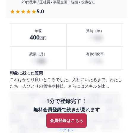
20代後半
/
正社員
/
事業企画・統括
/
役職なし
★★★★★
★★★★★
5.0
年収
賞与（年）
400
10
万円
万円
残業（月）
有休消化率
20
100
時間
%
印象に残った質問
これはかなり良いところでした。入社にいたるまで、わたし
たち一人ひとりの個性や特技、さらにはスキルを比...
口コミを1投稿するごとに、30日間口コミの閲覧ができるよ
1分で登録完了！
うになります。SHEHUB(シーハブ)は、女性限定の企業口コ
ミの投稿サイトです。給与面・女性の働きやすさ・会社の評
無料会員登録で続きが見れます
判など、女性の転職は気にすべき点がたくさんあります。先
会員登録はこちら
輩社員（元社員）の口コミを通して、本当の会社の姿を知
り、将来の不安や現在の悩みを解消するために、ぜひサイト
ログイン