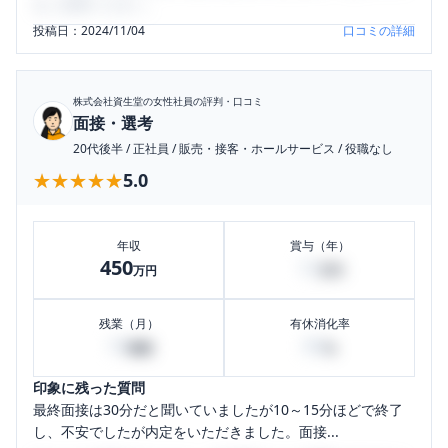
をご活用ください。
投稿日：
2024/11/04
口コミの詳細
株式会社資生堂
の女性社員の評判・口コミ
面接・選考
20代後半
/
正社員
/
販売・接客・ホールサービス
/
役職なし
★★★★★
★★★★★
5.0
年収
賞与（年）
450
12
万円
万円
残業（月）
有休消化率
10
80
時間
%
印象に残った質問
最終面接は30分だと聞いていましたが10～15分ほどで終了
し、不安でしたが内定をいただきました。面接...