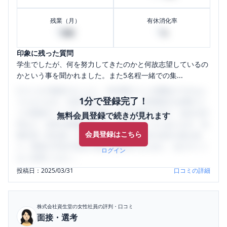
残業（月）
有休消化率
0
0
時間
%
印象に残った質問
学生でしたが、何を努力してきたのかと何故志望しているの
かという事を聞かれました。また5名程一緒での集...
口コミを1投稿するごとに、30日間口コミの閲覧ができるよ
1分で登録完了！
うになります。SHEHUB(シーハブ)は、女性限定の企業口コ
ミの投稿サイトです。給与面・女性の働きやすさ・会社の評
無料会員登録で続きが見れます
判など、女性の転職は気にすべき点がたくさんあります。先
会員登録はこちら
輩社員（元社員）の口コミを通して、本当の会社の姿を知
り、将来の不安や現在の悩みを解消するために、ぜひサイト
ログイン
をご活用ください。
投稿日：
2025/03/31
口コミの詳細
株式会社資生堂
の女性社員の評判・口コミ
面接・選考