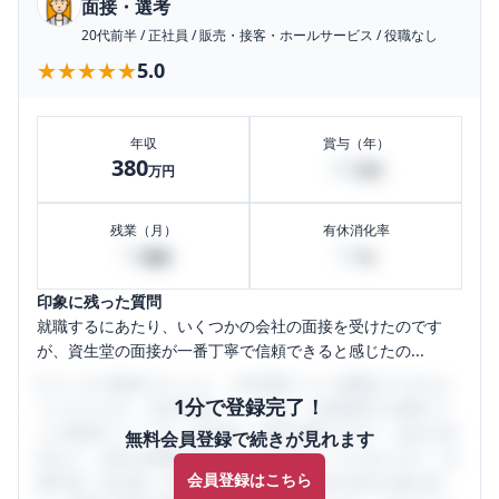
面接・選考
20代前半
/
正社員
/
販売・接客・ホールサービス
/
役職なし
★★★★★
★★★★★
5.0
年収
賞与（年）
380
60
万円
万円
残業（月）
有休消化率
10
50
時間
%
印象に残った質問
就職するにあたり、いくつかの会社の面接を受けたのです
が、資生堂の面接が一番丁寧で信頼できると感じたの...
口コミを1投稿するごとに、30日間口コミの閲覧ができるよ
1分で登録完了！
うになります。SHEHUB(シーハブ)は、女性限定の企業口コ
ミの投稿サイトです。給与面・女性の働きやすさ・会社の評
無料会員登録で続きが見れます
判など、女性の転職は気にすべき点がたくさんあります。先
会員登録はこちら
輩社員（元社員）の口コミを通して、本当の会社の姿を知