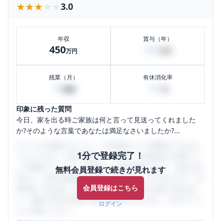
★★★★★
★★★★★
3.0
年収
賞与（年）
450
200
万円
万円
残業（月）
有休消化率
20
100
時間
%
印象に残った質問
今日、家を出る時ご家族は何と言って見送ってくれました
か?そのような言葉であなたは満足なさいましたか?...
口コミを1投稿するごとに、30日間口コミの閲覧ができるよ
1分で登録完了！
うになります。SHEHUB(シーハブ)は、女性限定の企業口コ
ミの投稿サイトです。給与面・女性の働きやすさ・会社の評
無料会員登録で続きが見れます
判など、女性の転職は気にすべき点がたくさんあります。先
会員登録はこちら
輩社員（元社員）の口コミを通して、本当の会社の姿を知
り、将来の不安や現在の悩みを解消するために、ぜひサイト
ログイン
をご活用ください。