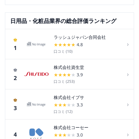
日用品・化粧品
業界の総合評価ランキング
ラッシュジャパン合同会社
♚
›
★
★
★
★
★
4.8
1
口コミ (
10
)
株式会社資生堂
♚
›
★
★
★
★
★
3.9
2
口コミ (
253
)
株式会社イプサ
♚
›
★
★
★
★
★
3.3
3
口コミ (
12
)
株式会社コーセー
›
4
★
★
★
★
★
3.0