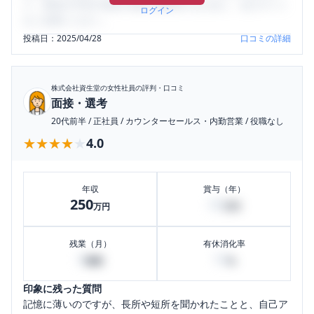
り、将来の不安や現在の悩みを解消するために、ぜひサイト
ログイン
をご活用ください。
投稿日：
2025/04/28
口コミの詳細
株式会社資生堂
の女性社員の評判・口コミ
面接・選考
20代前半
/
正社員
/
カウンターセールス・内勤営業
/
役職なし
★★★★★
★★★★★
4.0
年収
賞与（年）
250
45
万円
万円
残業（月）
有休消化率
0
10
時間
%
印象に残った質問
記憶に薄いのですが、長所や短所を聞かれたことと、自己ア