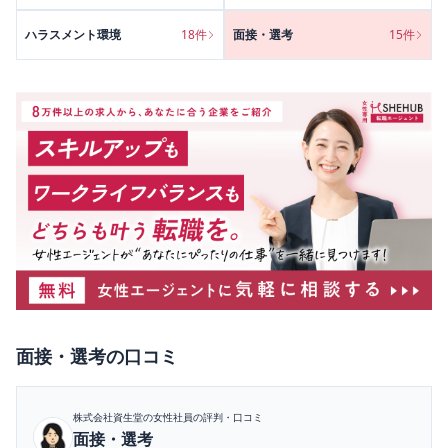
ハラスメント環境
18
件
面接・選考
15
件
面接・選考
の口コミ
株式会社資生堂
の女性社員の評判・口コミ
面接・選考