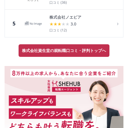
口コミ (
36
)
株式会社ノエビア
›
5
★
★
★
★
★
3.0
口コミ (
12
)
株式会社資生堂の就転職口コミ・評判トップへ