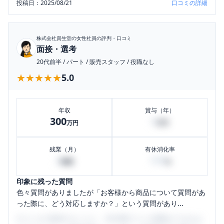
投稿日：
2025/08/21
口コミの詳細
株式会社資生堂
の女性社員の評判・口コミ
面接・選考
20代前半
/
パート
/
販売スタッフ
/
役職なし
★★★★★
★★★★★
5.0
年収
賞与（年）
300
0
万円
万円
残業（月）
有休消化率
2
100
時間
%
印象に残った質問
色々質問がありましたが「お客様から商品について質問があ
った際に、どう対応しますか？」という質問があり...
口コミを1投稿するごとに、30日間口コミの閲覧ができるよ