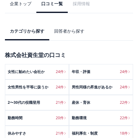
企業トップ
口コミ一覧
採用情報
カテゴリから探す
回答者から探す
株式会社資生堂
の口コミ
女性に勧めたい会社か
24
件
年収・評価
24
件
女性男性を平等に扱うか
24
件
男性同様の昇進があるか
24
件
2〜30代の役職登用
21
件
産休・育休
22
件
勤務時間
20
件
勤務環境
22
件
休みやすさ
21
件
福利厚生・制度
18
件