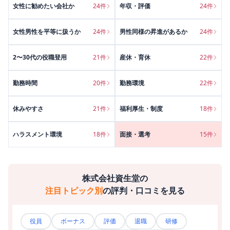
女性に勧めたい会社か
24
件
年収・評価
24
件
女性男性を平等に扱うか
24
件
男性同様の昇進があるか
24
件
2〜30代の役職登用
21
件
産休・育休
22
件
勤務時間
20
件
勤務環境
22
件
休みやすさ
21
件
福利厚生・制度
18
件
ハラスメント環境
18
件
面接・選考
15
件
株式会社資生堂
の
注目トピック別
の評判・口コミを見る
役員
ボーナス
評価
退職
研修