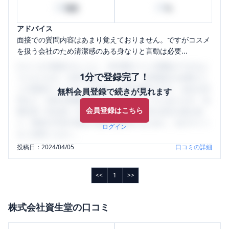
20
20
時間
%
アドバイス
面接での質問内容はあまり覚えておりません。ですがコスメ
を扱う会社のため清潔感のある身なりと言動は必要...
口コミを1投稿するごとに、30日間口コミの閲覧ができるよ
1分で登録完了！
うになります。SHEHUB(シーハブ)は、女性限定の企業口コ
ミの投稿サイトです。給与面・女性の働きやすさ・会社の評
無料会員登録で続きが見れます
判など、女性の転職は気にすべき点がたくさんあります。先
会員登録はこちら
輩社員（元社員）の口コミを通して、本当の会社の姿を知
り、将来の不安や現在の悩みを解消するために、ぜひサイト
ログイン
をご活用ください。
投稿日：
2024/04/05
口コミの詳細
<<
1
>>
株式会社資生堂
の口コミ