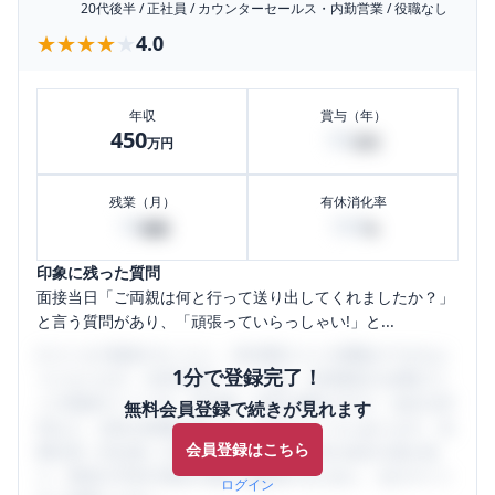
20代後半
/
正社員
/
カウンターセールス・内勤営業
/
役職なし
★★★★★
★★★★★
4.0
年収
賞与（年）
450
95
万円
万円
残業（月）
有休消化率
10
100
時間
%
印象に残った質問
面接当日「ご両親は何と行って送り出してくれましたか？」
と言う質問があり、「頑張っていらっしゃい!」と...
口コミを1投稿するごとに、30日間口コミの閲覧ができるよ
1分で登録完了！
うになります。SHEHUB(シーハブ)は、女性限定の企業口コ
ミの投稿サイトです。給与面・女性の働きやすさ・会社の評
無料会員登録で続きが見れます
判など、女性の転職は気にすべき点がたくさんあります。先
会員登録はこちら
輩社員（元社員）の口コミを通して、本当の会社の姿を知
り、将来の不安や現在の悩みを解消するために、ぜひサイト
ログイン