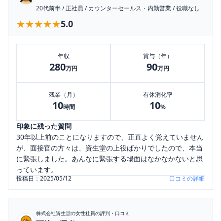
20代前半
/
正社員
/
カウンターセールス・内勤営業
/
役職なし
★★★★★
★★★★★
5.0
年収
賞与（年）
280
90
万円
万円
残業（月）
有休消化率
10
10
時間
%
印象に残った質問
30年以上前のことになりますので、正直よく覚えていません
が、面接官の方々は、資生堂の上役ばかりでしたので、本当
に緊張しました。あんなに緊張する場面はなかなかないと思
っています。
投稿日：
2025/05/12
口コミの詳細
株式会社資生堂
の女性社員の評判・口コミ