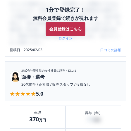
口コミを1投稿するごとに、30日間口コミの閲覧ができるよ
1分で登録完了！
うになります。SHEHUB(シーハブ)は、女性限定の企業口コ
ミの投稿サイトです。給与面・女性の働きやすさ・会社の評
無料会員登録で続きが見れます
判など、女性の転職は気にすべき点がたくさんあります。先
会員登録はこちら
輩社員（元社員）の口コミを通して、本当の会社の姿を知
り、将来の不安や現在の悩みを解消するために、ぜひサイト
ログイン
をご活用ください。
投稿日：
2025/02/03
口コミの詳細
株式会社資生堂
の女性社員の評判・口コミ
面接・選考
30代前半
/
正社員
/
販売スタッフ
/
役職なし
★★★★★
★★★★★
5.0
年収
賞与（年）
370
50
万円
万円