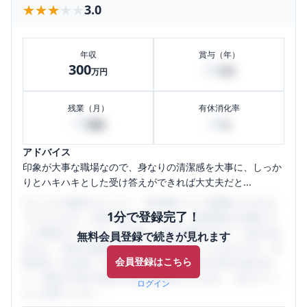
★★★★★
★★★★★
3.0
年収
賞与（年）
300
50
万円
万円
残業（月）
有休消化率
30
20
時間
%
アドバイス
印象が大事な職場なので、身なりの清潔感を大事に、しっか
りとハキハキとした受け答えができれば大丈夫だと...
口コミを1投稿するごとに、30日間口コミの閲覧ができるよ
1分で登録完了！
うになります。SHEHUB(シーハブ)は、女性限定の企業口コ
ミの投稿サイトです。給与面・女性の働きやすさ・会社の評
無料会員登録で続きが見れます
判など、女性の転職は気にすべき点がたくさんあります。先
会員登録はこちら
輩社員（元社員）の口コミを通して、本当の会社の姿を知
り、将来の不安や現在の悩みを解消するために、ぜひサイト
ログイン
をご活用ください。