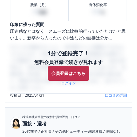
残業（月）
有休消化率
30
100
時間
%
印象に残った質問
圧迫感などはなく、スムーズに比較的行っていただけたと思
います。新卒から入ったので中途などの面接は分か...
口コミを1投稿するごとに、30日間口コミの閲覧ができるよ
1分で登録完了！
うになります。SHEHUB(シーハブ)は、女性限定の企業口コ
ミの投稿サイトです。給与面・女性の働きやすさ・会社の評
無料会員登録で続きが見れます
判など、女性の転職は気にすべき点がたくさんあります。先
会員登録はこちら
輩社員（元社員）の口コミを通して、本当の会社の姿を知
り、将来の不安や現在の悩みを解消するために、ぜひサイト
ログイン
をご活用ください。
投稿日：
2025/01/31
口コミの詳細
株式会社資生堂
の女性社員の評判・口コミ
面接・選考
30代前半
/
正社員
/
その他ビューティー系関連職
/
役職なし