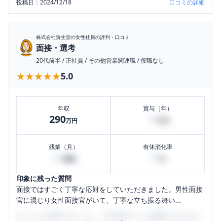
投稿日：
2024/12/18
口コミの詳細
株式会社資生堂
の女性社員の評判・口コミ
面接・選考
20代前半
/
正社員
/
その他営業関連職
/
役職なし
★★★★★
★★★★★
5.0
年収
賞与（年）
290
10
万円
万円
残業（月）
有休消化率
30
70
時間
%
印象に残った質問
面接ではすごく丁寧な応対をしていただきました。男性面接
官に混じり女性面接官がいて、丁寧な立ち振る舞い...
口コミを1投稿するごとに、30日間口コミの閲覧ができるよ