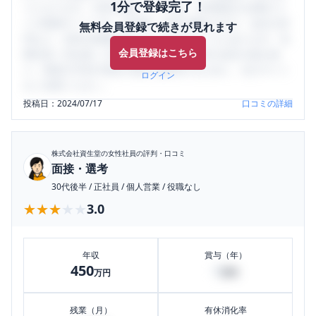
1分で登録完了！
うになります。SHEHUB(シーハブ)は、女性限定の企業口コ
ミの投稿サイトです。給与面・女性の働きやすさ・会社の評
無料会員登録で続きが見れます
判など、女性の転職は気にすべき点がたくさんあります。先
会員登録はこちら
輩社員（元社員）の口コミを通して、本当の会社の姿を知
り、将来の不安や現在の悩みを解消するために、ぜひサイト
ログイン
をご活用ください。
投稿日：
2024/07/17
口コミの詳細
株式会社資生堂
の女性社員の評判・口コミ
面接・選考
30代後半
/
正社員
/
個人営業
/
役職なし
★★★★★
★★★★★
3.0
年収
賞与（年）
450
0
万円
万円
残業（月）
有休消化率