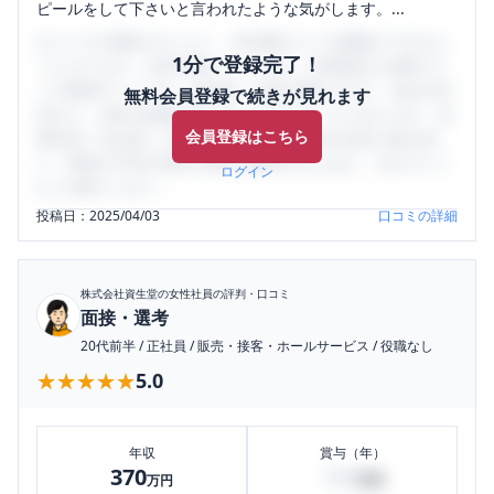
ピールをして下さいと言われたような気がします。...
口コミを1投稿するごとに、30日間口コミの閲覧ができるよ
1分で登録完了！
うになります。SHEHUB(シーハブ)は、女性限定の企業口コ
ミの投稿サイトです。給与面・女性の働きやすさ・会社の評
無料会員登録で続きが見れます
判など、女性の転職は気にすべき点がたくさんあります。先
会員登録はこちら
輩社員（元社員）の口コミを通して、本当の会社の姿を知
り、将来の不安や現在の悩みを解消するために、ぜひサイト
ログイン
をご活用ください。
投稿日：
2025/04/03
口コミの詳細
株式会社資生堂
の女性社員の評判・口コミ
面接・選考
20代前半
/
正社員
/
販売・接客・ホールサービス
/
役職なし
★★★★★
★★★★★
5.0
年収
賞与（年）
370
100
万円
万円