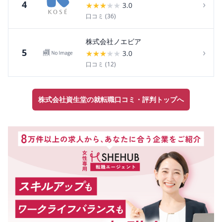
›
4
★
★
★
★
★
3.0
口コミ (
36
)
株式会社ノエビア
›
5
★
★
★
★
★
3.0
口コミ (
12
)
株式会社資生堂の就転職口コミ・評判トップへ