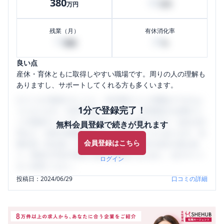
380
80
万円
万円
残業（月）
有休消化率
15
30
時間
%
良い点
産休・育休ともに取得しやすい職場です。周りの人の理解も
ありますし、サポートしてくれる方も多くいます。
口コミを1投稿するごとに、30日間口コミの閲覧ができるよ
1分で登録完了！
うになります。SHEHUB(シーハブ)は、女性限定の企業口コ
ミの投稿サイトです。給与面・女性の働きやすさ・会社の評
無料会員登録で続きが見れます
判など、女性の転職は気にすべき点がたくさんあります。先
会員登録はこちら
輩社員（元社員）の口コミを通して、本当の会社の姿を知
り、将来の不安や現在の悩みを解消するために、ぜひサイト
ログイン
をご活用ください。
投稿日：
2024/06/29
口コミの詳細