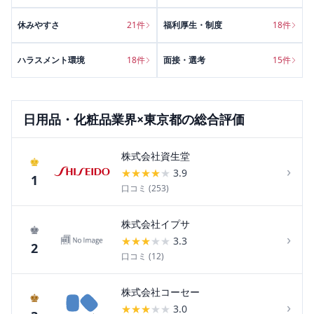
休みやすさ
21
件
福利厚生・制度
18
件
ハラスメント環境
18
件
面接・選考
15
件
日用品・化粧品
業界×
東京都
の総合評価
株式会社資生堂
♚
›
★
★
★
★
★
3.9
1
口コミ (
253
)
株式会社イプサ
♚
›
★
★
★
★
★
3.3
2
口コミ (
12
)
株式会社コーセー
♚
›
★
★
★
★
★
3.0