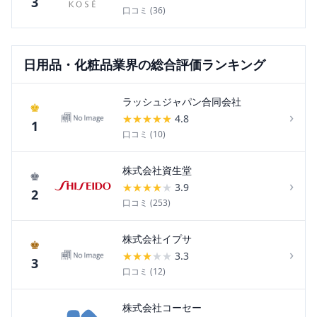
3
口コミ (
36
)
日用品・化粧品
業界の総合評価ランキング
ラッシュジャパン合同会社
♚
›
★
★
★
★
★
4.8
1
口コミ (
10
)
株式会社資生堂
♚
›
★
★
★
★
★
3.9
2
口コミ (
253
)
株式会社イプサ
♚
›
★
★
★
★
★
3.3
3
口コミ (
12
)
株式会社コーセー