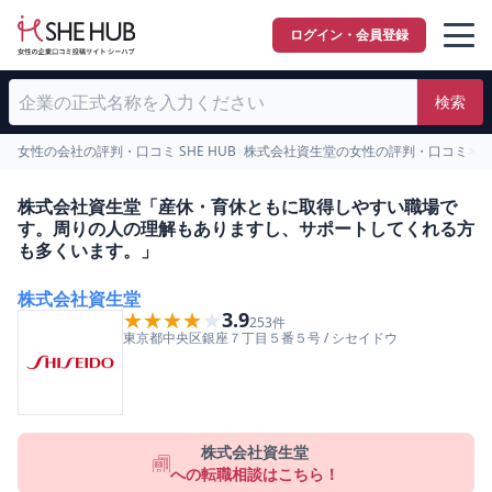
ログイン・会員登録
検索
女性の会社の評判・口コミ SHE HUB
>
株式会社資生堂の女性の評判・口コミ
>
産
株式会社資生堂「産休・育休ともに取得しやすい職場で
す。周りの人の理解もありますし、サポートしてくれる方
も多くいます。」
株式会社資生堂
★★★★★
★★★★★
3.9
253
件
東京都
中央区
銀座７丁目５番５号
/
シセイドウ
株式会社資生堂
への転職相談はこちら！