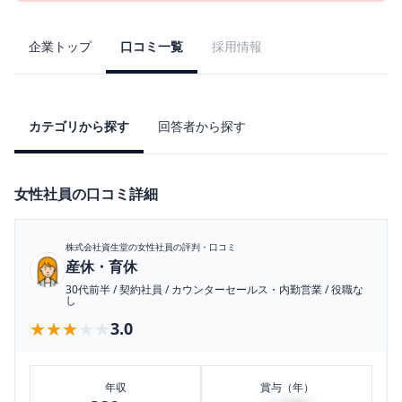
企業トップ
口コミ一覧
採用情報
カテゴリから探す
回答者から探す
女性社員の口コミ詳細
株式会社資生堂
の女性社員の評判・口コミ
産休・育休
30代前半
/
契約社員
/
カウンターセールス・内勤営業
/
役職な
し
★★★★★
★★★★★
3.0
年収
賞与（年）