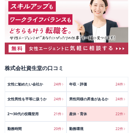
株式会社資生堂
の口コミ
女性に勧めたい会社か
24
件
年収・評価
24
件
女性男性を平等に扱うか
24
件
男性同様の昇進があるか
24
件
2〜30代の役職登用
21
件
産休・育休
22
件
勤務時間
20
件
勤務環境
22
件