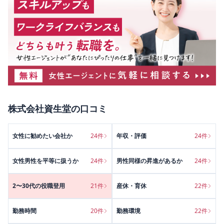
株式会社資生堂
の口コミ
女性に勧めたい会社か
24
件
年収・評価
24
件
女性男性を平等に扱うか
24
件
男性同様の昇進があるか
24
件
2〜30代の役職登用
21
件
産休・育休
22
件
勤務時間
20
件
勤務環境
22
件