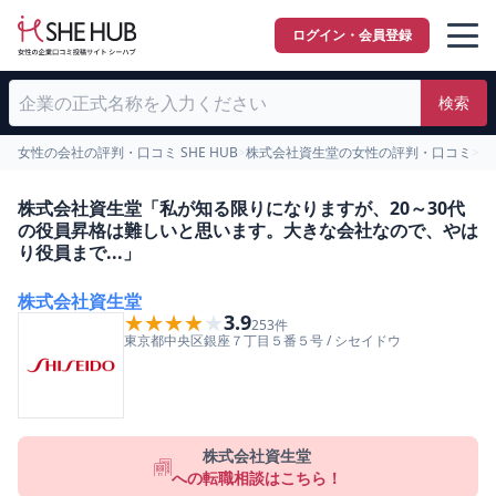
ログイン・会員登録
検索
女性の会社の評判・口コミ SHE HUB
>
株式会社資生堂の女性の評判・口コミ
>
2
株式会社資生堂「私が知る限りになりますが、20～30代
の役員昇格は難しいと思います。大きな会社なので、やは
り役員まで...」
株式会社資生堂
★★★★★
★★★★★
3.9
253
件
東京都
中央区
銀座７丁目５番５号
/
シセイドウ
株式会社資生堂
への転職相談はこちら！