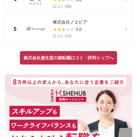
口コミ (
36
)
株式会社ノエビア
›
5
★
★
★
★
★
3.0
口コミ (
12
)
株式会社資生堂の就転職口コミ・評判トップへ