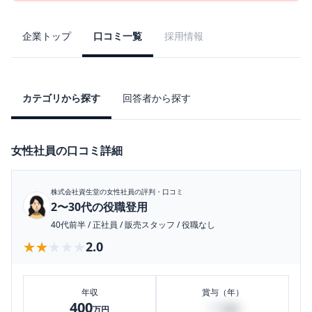
企業トップ
口コミ一覧
採用情報
カテゴリから探す
回答者から探す
女性社員の口コミ詳細
株式会社資生堂
の女性社員の評判・口コミ
2〜30代の役職登用
40代前半
/
正社員
/
販売スタッフ
/
役職なし
★★★★★
★★★★★
2.0
年収
賞与（年）
400
40
万円
万円