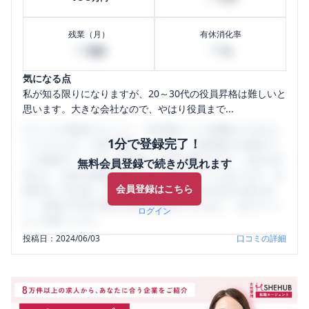
残業（月）
有休消化率
20
50
時間
%
気になる点
私が知る限りになりますが、20～30代の役員昇格は難しいと
思います。大きな会社なので、やはり役員まで...
口コミを1投稿するごとに、30日間口コミの閲覧ができるよ
1分で登録完了！
うになります。SHEHUB(シーハブ)は、女性限定の企業口コ
ミの投稿サイトです。給与面・女性の働きやすさ・会社の評
無料会員登録で続きが見れます
判など、女性の転職は気にすべき点がたくさんあります。先
会員登録はこちら
輩社員（元社員）の口コミを通して、本当の会社の姿を知
り、将来の不安や現在の悩みを解消するために、ぜひサイト
ログイン
をご活用ください。
投稿日：
2024/06/03
口コミの詳細