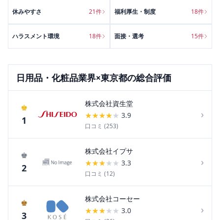
休みやすさ
21
件
福利厚生・制度
18
件
ハラスメント環境
18
件
面接・選考
15
件
日用品・化粧品
業界×
東京都
の総合評価
株式会社資生堂
♚
›
★
★
★
★
★
3.9
1
口コミ (
253
)
株式会社イプサ
♚
›
★
★
★
★
★
3.3
2
口コミ (
12
)
株式会社コーセー
♚
›
★
★
★
★
★
3.0
3