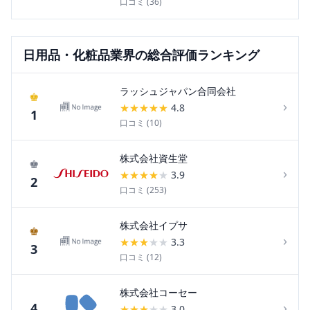
口コミ (
36
)
日用品・化粧品
業界の総合評価ランキング
ラッシュジャパン合同会社
♚
›
★
★
★
★
★
4.8
1
口コミ (
10
)
株式会社資生堂
♚
›
★
★
★
★
★
3.9
2
口コミ (
253
)
株式会社イプサ
♚
›
★
★
★
★
★
3.3
3
口コミ (
12
)
株式会社コーセー
›
4
★
★
★
★
★
3.0