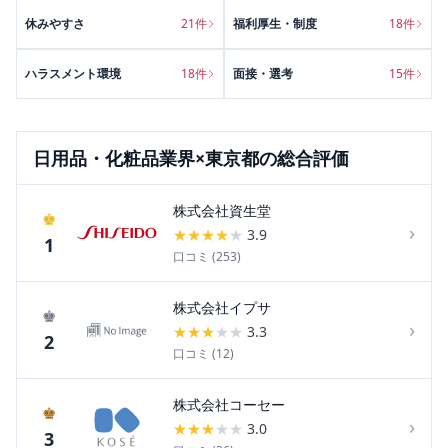
休みやすさ
21
件
福利厚生・制度
18
件
ハラスメント環境
18
件
面接・選考
15
件
日用品・化粧品
業界×
東京都
の総合評価
株式会社資生堂
♚
›
★
★
★
★
★
3.9
1
口コミ (
253
)
株式会社イプサ
♚
›
★
★
★
★
★
3.3
2
口コミ (
12
)
株式会社コーセー
♚
›
★
★
★
★
★
3.0
3