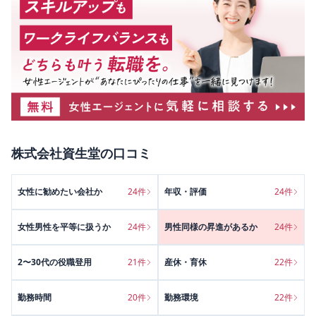
株式会社資生堂
の口コミ
女性に勧めたい会社か
24
件
年収・評価
24
件
女性男性を平等に扱うか
24
件
男性同様の昇進があるか
24
件
2〜30代の役職登用
21
件
産休・育休
22
件
勤務時間
20
件
勤務環境
22
件