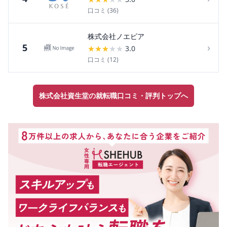
口コミ (
36
)
株式会社ノエビア
›
5
★
★
★
★
★
3.0
口コミ (
12
)
株式会社資生堂の就転職口コミ・評判トップへ