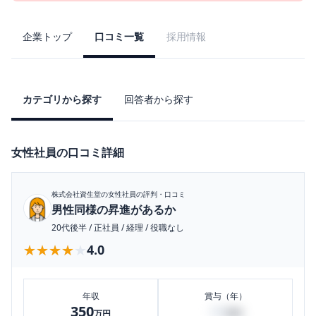
企業トップ
口コミ一覧
採用情報
カテゴリから探す
回答者から探す
女性社員の口コミ詳細
株式会社資生堂
の女性社員の評判・口コミ
男性同様の昇進があるか
20代後半
/
正社員
/
経理
/
役職なし
★★★★★
★★★★★
4.0
年収
賞与（年）
350
40
万円
万円