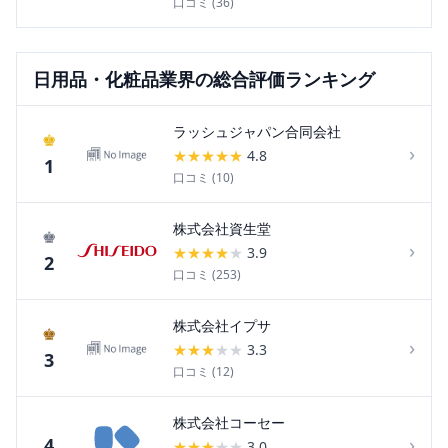
口コミ (
36
)
日用品・化粧品
業界の総合評価ランキング
ラッシュジャパン合同会社
♚
›
★
★
★
★
★
4.8
1
口コミ (
10
)
株式会社資生堂
♚
›
★
★
★
★
★
3.9
2
口コミ (
253
)
株式会社イプサ
♚
›
★
★
★
★
★
3.3
3
口コミ (
12
)
株式会社コーセー
›
4
★
★
★
★
★
3.0