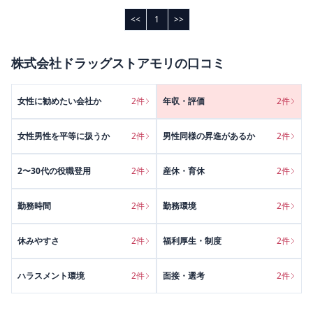
<<
1
>>
株式会社ドラッグストアモリ
の口コミ
女性に勧めたい会社か
2
件
年収・評価
2
件
女性男性を平等に扱うか
2
件
男性同様の昇進があるか
2
件
2〜30代の役職登用
2
件
産休・育休
2
件
勤務時間
2
件
勤務環境
2
件
休みやすさ
2
件
福利厚生・制度
2
件
ハラスメント環境
2
件
面接・選考
2
件