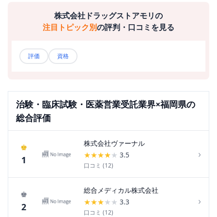
株式会社ドラッグストアモリ
の
注目トピック別
の評判・口コミを見る
評価
資格
治験・臨床試験・医薬営業受託
業界×
福岡県
の
総合評価
株式会社ヴァーナル
♚
›
★
★
★
★
★
3.5
1
口コミ (
12
)
総合メディカル株式会社
♚
›
★
★
★
★
★
3.3
2
口コミ (
12
)