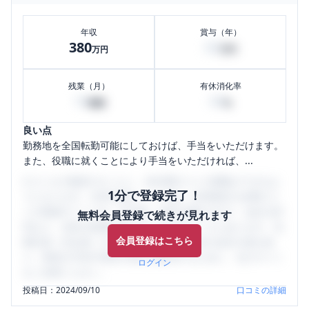
年収
賞与（年）
380
60
万円
万円
残業（月）
有休消化率
10
40
時間
%
良い点
勤務地を全国転勤可能にしておけば、手当をいただけます。
また、役職に就くことにより手当をいただければ、...
口コミを1投稿するごとに、30日間口コミの閲覧ができるよ
1分で登録完了！
うになります。SHEHUB(シーハブ)は、女性限定の企業口コ
ミの投稿サイトです。給与面・女性の働きやすさ・会社の評
無料会員登録で続きが見れます
判など、女性の転職は気にすべき点がたくさんあります。先
会員登録はこちら
輩社員（元社員）の口コミを通して、本当の会社の姿を知
り、将来の不安や現在の悩みを解消するために、ぜひサイト
ログイン
をご活用ください。
投稿日：
2024/09/10
口コミの詳細