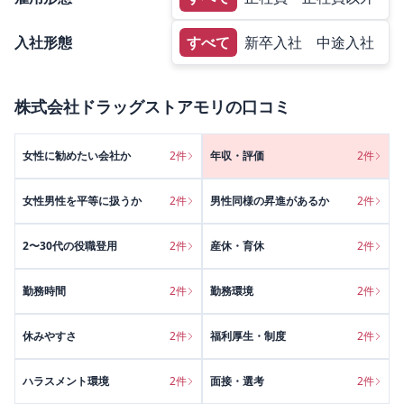
入社形態
すべて
新卒入社
中途入社
株式会社ドラッグストアモリ
の口コミ
女性に勧めたい会社か
2
件
年収・評価
2
件
女性男性を平等に扱うか
2
件
男性同様の昇進があるか
2
件
2〜30代の役職登用
2
件
産休・育休
2
件
勤務時間
2
件
勤務環境
2
件
休みやすさ
2
件
福利厚生・制度
2
件
ハラスメント環境
2
件
面接・選考
2
件