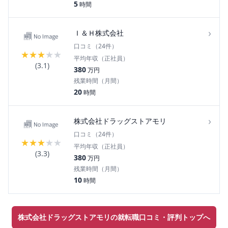
5
時間
›
Ｉ＆Ｈ株式会社
口コミ（
24
件）
★
★
★
★
★
平均年収（正社員）
(
3.1
)
380
万円
残業時間（月間）
20
時間
›
株式会社ドラッグストアモリ
口コミ（
24
件）
★
★
★
★
★
平均年収（正社員）
(
3.3
)
380
万円
残業時間（月間）
10
時間
株式会社ドラッグストアモリの就転職口コミ・評判トップへ