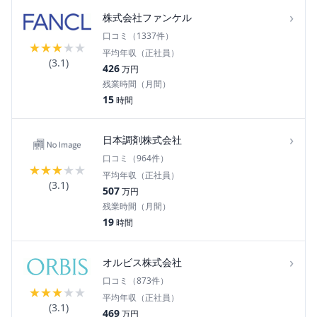
›
株式会社ファンケル
口コミ（
1337
件）
★
★
★
★
★
平均年収（正社員）
(
3.1
)
426
万円
残業時間（月間）
15
時間
›
日本調剤株式会社
口コミ（
964
件）
★
★
★
★
★
平均年収（正社員）
(
3.1
)
507
万円
残業時間（月間）
19
時間
›
オルビス株式会社
口コミ（
873
件）
★
★
★
★
★
平均年収（正社員）
(
3.1
)
469
万円