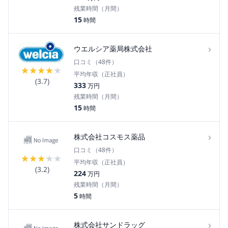
残業時間（月間）
15
時間
›
ウエルシア薬局株式会社
口コミ（
48
件）
★
★
★
★
★
平均年収（正社員）
(
3.7
)
333
万円
残業時間（月間）
15
時間
›
株式会社コスモス薬品
口コミ（
48
件）
★
★
★
★
★
平均年収（正社員）
(
3.2
)
224
万円
残業時間（月間）
5
時間
›
株式会社サンドラッグ