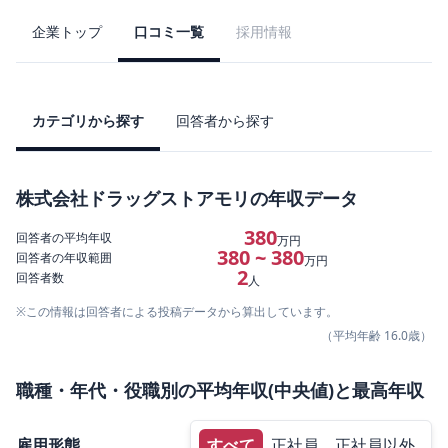
企業トップ
口コミ一覧
採用情報
カテゴリから探す
回答者から探す
株式会社ドラッグストアモリ
の年収データ
380
回答者の平均年収
万円
380 ~ 380
回答者の年収範囲
万円
2
回答者数
人
※この情報は回答者による投稿データから算出しています。
（平均年齢
16.0
歳）
職種・年代・役職別の平均年収(中央値)と最高年収
雇用形態
すべて
正社員
正社員以外