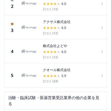
›
★
★
★
★
★
4.0
2
口コミ (
12
)
アクサス株式会社
♚
›
★
★
★
★
★
4.0
3
口コミ (
12
)
株式会社よどや
›
4
★
★
★
★
★
4.0
口コミ (
12
)
クオール株式会社
›
5
★
★
★
★
★
3.9
口コミ (
24
)
治験・臨床試験・医薬営業受託
業界の他の企業を見
る