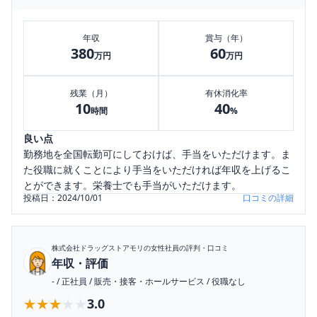
年収
賞与（年）
380
60
万円
万円
残業（月）
有休消化率
10
40
時間
%
良い点
勤務地を全国転勤可にしておけば、手当をいただけます。ま
た役職に就くことにより手当をいただければ年収を上げるこ
とができます。栄養士でも手当がいただけます。
投稿日：
2024/10/01
口コミの詳細
株式会社ドラッグストアモリ
の女性社員の評判・口コミ
年収・評価
-
/
正社員
/
販売・接客・ホールサービス
/
役職なし
★★★★★
★★★★★
3.0