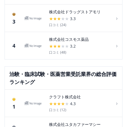
株式会社ドラッグストアモリ
♚
›
★
★
★
★
★
3.3
3
口コミ (
24
)
株式会社コスモス薬品
›
4
★
★
★
★
★
3.2
口コミ (
48
)
治験・臨床試験・医薬営業受託
業界の総合評価
ランキング
クラフト株式会社
♚
›
★
★
★
★
★
4.3
1
口コミ (
12
)
株式会社ユタカファーマシー
♚