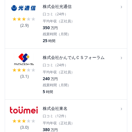
›
株式会社光通信
口コミ（
24
件）
★
★
★
★
★
平均年収（正社員）
(
2.9
)
350
万円
残業時間（月間）
25
時間
›
株式会社かんでんＣＳフォーラム
口コミ（
24
件）
★
★
★
★
★
平均年収（正社員）
(
3.1
)
240
万円
残業時間（月間）
5
時間
›
株式会社東名
口コミ（
12
件）
★
★
★
★
★
平均年収（正社員）
(
3.0
)
380
万円