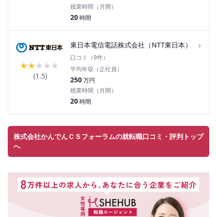
残業時間（月間）
20
時間
›
東日本電信電話株式会社（NTT東日本）
口コミ（
9
件）
★
★
★
★
★
平均年収（正社員）
(
1.5
)
250
万円
残業時間（月間）
20
時間
株式会社かんでんＣＳフォーラムの就転職口コミ・評判トップ
へ