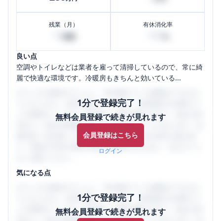
残業（月）
有休消化率
10
100
時間
%
良い点
空調やトイレなどは業者を雇って清掃しているので、常に綺
麗で快適な環境です。冷暖房もきちんと効いている...
口コミを1投稿するごとに、30日間口コミの閲覧ができるよ
1分で登録完了！
うになります。SHEHUB(シーハブ)は、女性限定の企業口コ
ミの投稿サイトです。給与面・女性の働きやすさ・会社の評
無料会員登録で続きが見れます
判など、女性の転職は気にすべき点がたくさんあります。先
会員登録はこちら
輩社員（元社員）の口コミを通して、本当の会社の姿を知
り、将来の不安や現在の悩みを解消するために、ぜひサイト
ログイン
をご活用ください。
気になる点
口コミを1投稿するごとに、30日間口コミの閲覧ができるよ
1分で登録完了！
うになります。SHEHUB(シーハブ)は、女性限定の企業口コ
ミの投稿サイトです。給与面・女性の働きやすさ・会社の評
無料会員登録で続きが見れます
判など、女性の転職は気にすべき点がたくさんあります。先