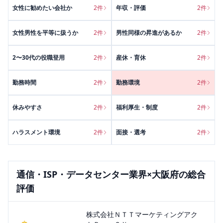
女性に勧めたい会社か
2
件
年収・評価
2
件
女性男性を平等に扱うか
2
件
男性同様の昇進があるか
2
件
2〜30代の役職登用
2
件
産休・育休
2
件
勤務時間
2
件
勤務環境
2
件
休みやすさ
2
件
福利厚生・制度
2
件
ハラスメント環境
2
件
面接・選考
2
件
通信・ISP・データセンター
業界×
大阪府
の総合
評価
株式会社ＮＴＴマーケティングアク