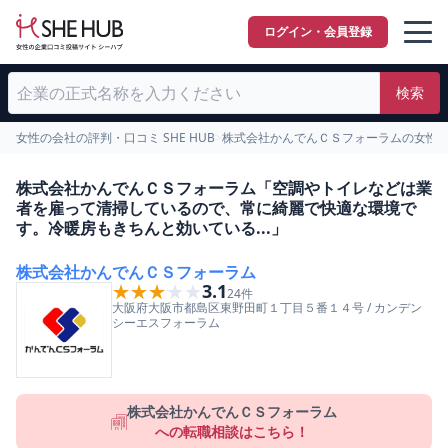
ログイン・会員登録
検索
女性の会社の評判・口コミ SHE HUB
>
株式会社かんでんＣＳフォーラムの女性
株式会社かんでんＣＳフォーラム「空調やトイレなどは業
者を雇って清掃しているので、常に綺麗で快適な環境で
す。冷暖房もきちんと効いている...」
株式会社かんでんＣＳフォーラム
★★★★★
★★★★★
3.1
24
件
大阪府
大阪市都島区
東野田町１丁目５番１４号
/
カンデン
シーエスフォーラム
株式会社かんでんＣＳフォーラム
への転職相談はこちら！