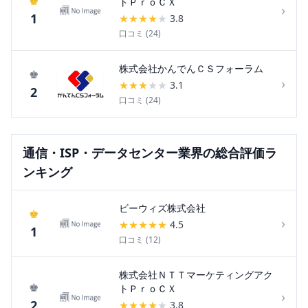
♚
トＰｒｏＣＸ
›
1
★
★
★
★
★
3.8
口コミ (
24
)
株式会社かんでんＣＳフォーラム
♚
›
★
★
★
★
★
3.1
2
口コミ (
24
)
通信・ISP・データセンター
業界の総合評価ラ
ンキング
ビーウィズ株式会社
♚
›
★
★
★
★
★
4.5
1
口コミ (
12
)
株式会社ＮＴＴマーケティングアク
♚
トＰｒｏＣＸ
›
2
★
★
★
★
★
3.8