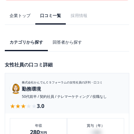
企業トップ
口コミ一覧
採用情報
カテゴリから探す
回答者から探す
女性社員の口コミ詳細
株式会社かんでんＣＳフォーラム
の女性社員の評判・口コミ
勤務環境
50代前半
/
契約社員
/
テレマーケティング
/
役職なし
★★★★★
★★★★★
3.0
年収
賞与（年）
280
6
万円
万円