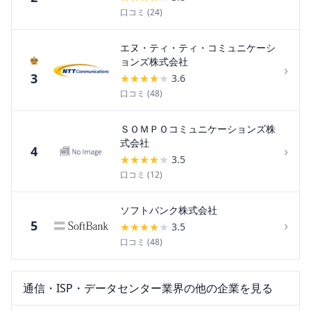
口コミ (
24
)
エヌ・ティ・ティ・コミュニケーシ
♚
ョンズ株式会社
›
3
★
★
★
★
★
3.6
口コミ (
48
)
ＳＯＭＰＯコミュニケーションズ株
式会社
›
4
★
★
★
★
★
3.5
口コミ (
12
)
ソフトバンク株式会社
›
5
★
★
★
★
★
3.5
口コミ (
48
)
通信・ISP・データセンター
業界の他の企業を見る