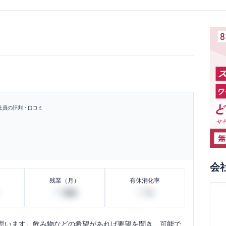
社員の評判・口コミ
会
残業（月）
有休消化率
20
20
時間
%
思います。飲み物などの希望があれば要望を聞き、可能で