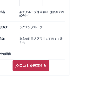
社名
楽天グループ株式会社（旧: 楽天株
式会社）
リガナ
ラクテングループ
在地
東京都
世田谷区
玉川１丁目１４番
１号
性管理職
口コミを投稿する