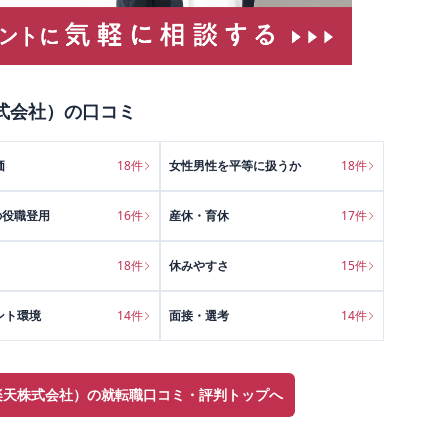
式会社）
の口コミ
価
18
件
女性男性を平等に扱うか
18
件
の役職登用
16
件
産休・育休
17
件
18
件
休みやすさ
15
件
ント環境
14
件
面接・選考
14
件
 楽天株式会社）の就転職口コミ・評判トップへ