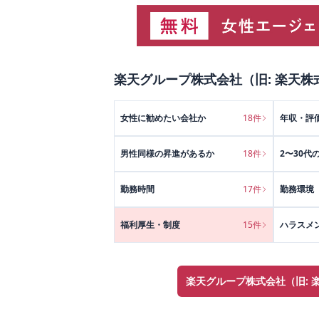
楽天グループ株式会社（旧: 楽天株
女性に勧めたい会社か
18
件
年収・評
男性同様の昇進があるか
18
件
2〜30代
勤務時間
17
件
勤務環境
福利厚生・制度
15
件
ハラスメ
楽天グループ株式会社（旧: