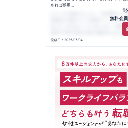
あれば採用...
1
口コミを1投稿するごとに、30日間口コミの
無料会員
性限定の企業口コミの投稿サイトです。給
気にすべき点がたくさんあります。先輩社
将来の不安や現在の悩みを解消するために
投稿日：
2025/05/04