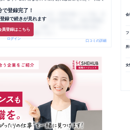
分で登録完了！
閲覧ができるようになります。SHEHUB(シーハブ)は、女
会
登録で続きが見れます
与面・女性の働きやすさ・会社の評判など、女性の転職は
員（元社員）の口コミを通して、本当の会社の姿を知り、
会員登録はこちら
、ぜひサイトをご活用ください。
フ
ログイン
口コミの詳細
所
女