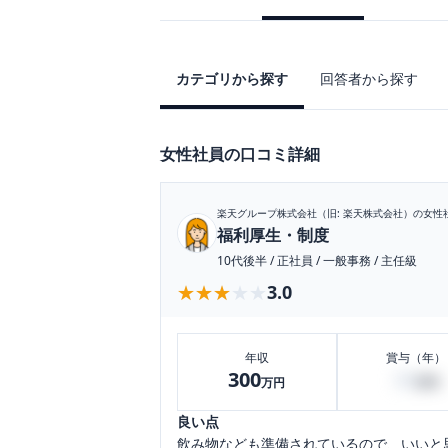
カテゴリから探す
回答者から探す
女性社員の口コミ詳細
楽天グループ株式会社（旧: 楽天株式会社）
の女性
福利厚生・制度
10代後半
/
正社員
/
一般事務
/
主任級
★★★★★
★★★★★
3.0
年収
賞与（年）
300
30
万円
万円
良い点
飲み物なども準備されているので、いいと