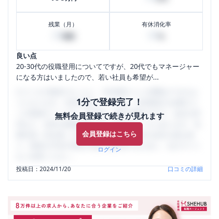
残業（月）
有休消化率
20
60
時間
%
良い点
20-30代の役職登用についてですが、20代でもマネージャー
になる方はいましたので、若い社員も希望が...
口コミを1投稿するごとに、30日間口コミの閲覧ができるよ
1分で登録完了！
うになります。SHEHUB(シーハブ)は、女性限定の企業口コ
ミの投稿サイトです。給与面・女性の働きやすさ・会社の評
無料会員登録で続きが見れます
判など、女性の転職は気にすべき点がたくさんあります。先
会員登録はこちら
輩社員（元社員）の口コミを通して、本当の会社の姿を知
り、将来の不安や現在の悩みを解消するために、ぜひサイト
ログイン
をご活用ください。
投稿日：
2024/11/20
口コミの詳細