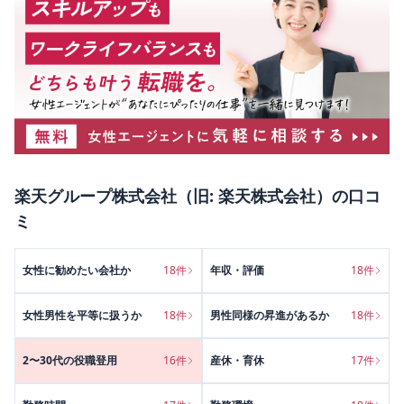
楽天グループ株式会社（旧: 楽天株式会社）
の口コ
ミ
女性に勧めたい会社か
18
件
年収・評価
18
件
女性男性を平等に扱うか
18
件
男性同様の昇進があるか
18
件
2〜30代の役職登用
16
件
産休・育休
17
件