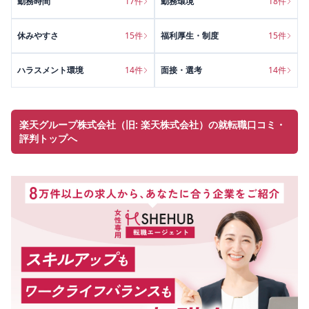
勤務時間
17
件
勤務環境
18
件
休みやすさ
15
件
福利厚生・制度
15
件
ハラスメント環境
14
件
面接・選考
14
件
楽天グループ株式会社（旧: 楽天株式会社）の就転職口コミ・
評判トップへ