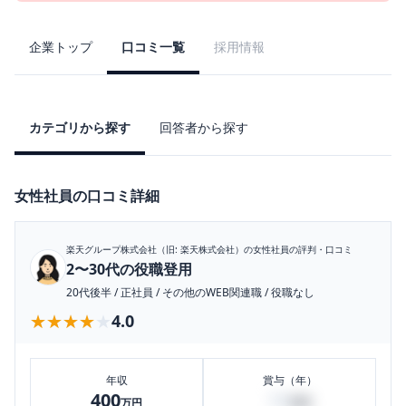
企業トップ
口コミ一覧
採用情報
カテゴリから探す
回答者から探す
女性社員の口コミ詳細
楽天グループ株式会社（旧: 楽天株式会社）
の女性社員の評判・口コミ
2〜30代の役職登用
20代後半
/
正社員
/
その他のWEB関連職
/
役職なし
★★★★★
★★★★★
4.0
年収
賞与（年）
400
50
万円
万円