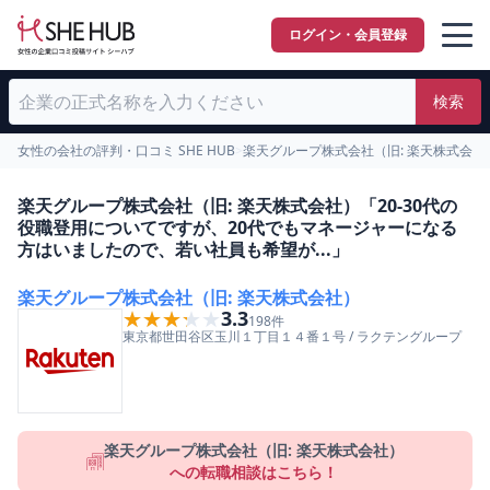
ログイン・会員登録
検索
女性の会社の評判・口コミ SHE HUB
>
楽天グループ株式会社（旧: 楽天株式会
楽天グループ株式会社（旧: 楽天株式会社）「20-30代の
役職登用についてですが、20代でもマネージャーになる
方はいましたので、若い社員も希望が...」
楽天グループ株式会社（旧: 楽天株式会社）
★★★★★
★★★★★
3.3
198
件
東京都
世田谷区
玉川１丁目１４番１号
/
ラクテングループ
楽天グループ株式会社（旧: 楽天株式会社）
への転職相談はこちら！