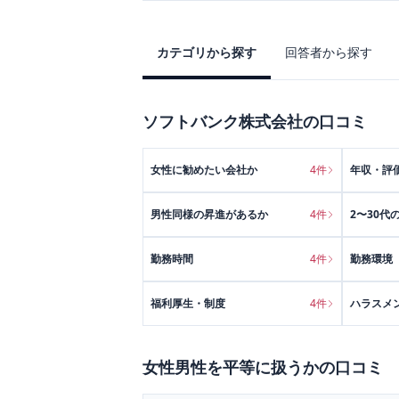
カテゴリから探す
回答者から探す
ソフトバンク株式会社
の口コミ
女性に勧めたい会社か
4
件
年収・評
男性同様の昇進があるか
4
件
2〜30代
勤務時間
4
件
勤務環境
福利厚生・制度
4
件
ハラスメ
女性男性を平等に扱うか
の口コミ