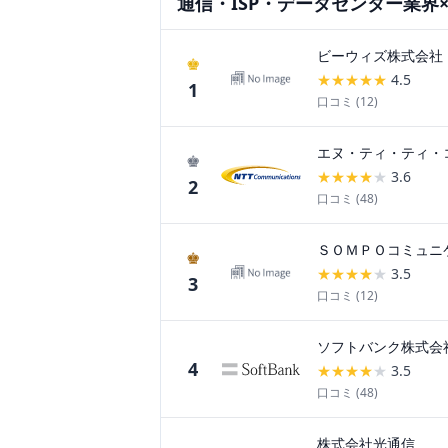
通信・ISP・データセンター
業界
ビーウィズ株式会社
♚
★
★
★
★
★
4.5
1
口コミ (
12
)
エヌ・ティ・ティ・
♚
★
★
★
★
★
3.6
2
口コミ (
48
)
ＳＯＭＰＯコミュニ
♚
★
★
★
★
★
3.5
3
口コミ (
12
)
ソフトバンク株式会
4
★
★
★
★
★
3.5
口コミ (
48
)
株式会社光通信