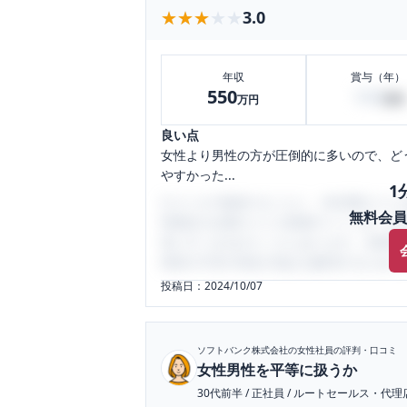
★★★★★
★★★★★
3.0
年収
賞与（年）
550
100
万円
万円
良い点
女性より男性の方が圧倒的に多いので、ど
やすかった...
1
口コミを1投稿するごとに、30日間口コミの
無料会員
性限定の企業口コミの投稿サイトです。給
気にすべき点がたくさんあります。先輩社
将来の不安や現在の悩みを解消するために
投稿日：
2024/10/07
ソフトバンク株式会社
の女性社員の評判・口コミ
女性男性を平等に扱うか
30代前半
/
正社員
/
ルートセールス・代理