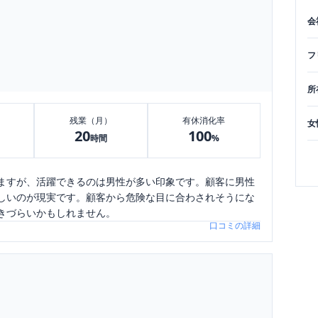
会
フ
所
残業（月）
有休消化率
女
20
100
時間
%
ますが、活躍できるのは男性が多い印象です。顧客に男性
しいのが現実です。顧客から危険な目に合わされそうにな
きづらいかもしれません。
口コミの詳細