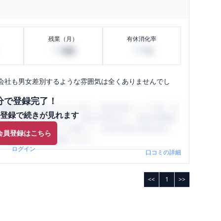
残業（月）
有休消化率
20
100
時間
%
会社も男女差別するような雰囲気は全くありませんでし
分で登録完了！
閲覧ができるようになります。SHEHUB(シーハブ)は、女
登録で続きが見れます
与面・女性の働きやすさ・会社の評判など、女性の転職は
員（元社員）の口コミを通して、本当の会社の姿を知り、
会員登録はこちら
、ぜひサイトをご活用ください。
ログイン
口コミの詳細
<<
1
>>