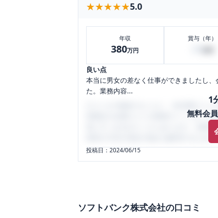
★★★★★
★★★★★
5.0
年収
賞与（年）
380
20
万円
万円
良い点
本当に男女の差なく仕事ができましたし、
た。業務内容...
1
口コミを1投稿するごとに、30日間口コミの
無料会員
性限定の企業口コミの投稿サイトです。給
気にすべき点がたくさんあります。先輩社
将来の不安や現在の悩みを解消するために
投稿日：
2024/06/15
ソフトバンク株式会社
の口コミ