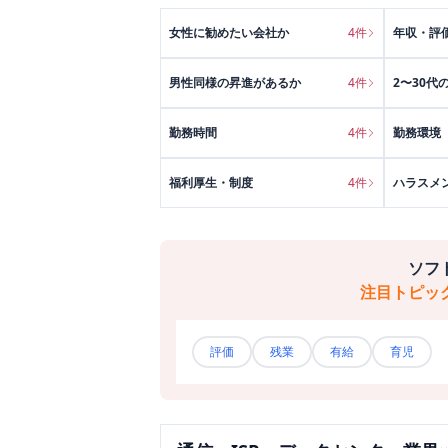
女性に勧めたい会社か
4
件
年収・評
男性同様の昇進があるか
4
件
2〜30代
勤務時間
4
件
勤務環境
福利厚生・制度
4
件
ハラスメ
ソフ
注目トピッ
評価
残業
有給
育児