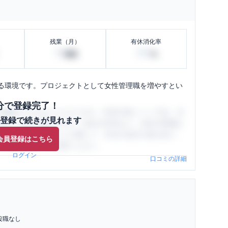
残業（月）
有休消化率
10
100
時間
%
る環境です。プロジェクトとして女性管理職を増やすとい
分で登録完了！
閲覧ができるようになります。SHEHUB(シーハブ)は、女
登録で続きが見れます
与面・女性の働きやすさ・会社の評判など、女性の転職は
員（元社員）の口コミを通して、本当の会社の姿を知り、
会員登録はこちら
、ぜひサイトをご活用ください。
ログイン
口コミの詳細
役職なし