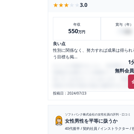
★★★★★
★★★★★
3.0
年収
賞与（年）
550
20
万円
万円
良い点
性別に関係なく、努力すれば成果は得られ
う目標も掲...
1
口コミを1投稿するごとに、30日間口コミの
無料会員
性限定の企業口コミの投稿サイトです。給
気にすべき点がたくさんあります。先輩社
将来の不安や現在の悩みを解消するために
投稿日：
2024/07/23
ソフトバンク株式会社
の女性社員の評判・口コミ
女性男性を平等に扱うか
40代後半
/
契約社員
/
インストラクター
/