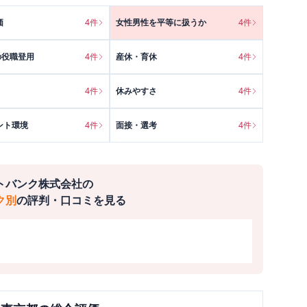
価
4
件
女性男性を平等に扱うか
4
件
の役職登用
4
件
産休・育休
4
件
4
件
休みやすさ
4
件
ント環境
4
件
面接・選考
4
件
トバンク株式会社
の
ク別
の評判・口コミを見る