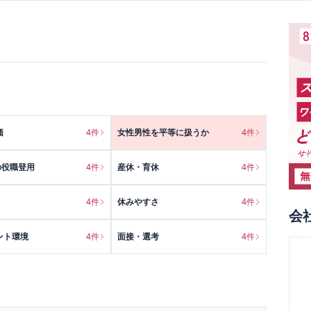
価
4
件
女性男性を平等に扱うか
4
件
の役職登用
4
件
産休・育休
4
件
4
件
休みやすさ
4
件
会
ント環境
4
件
面接・選考
4
件