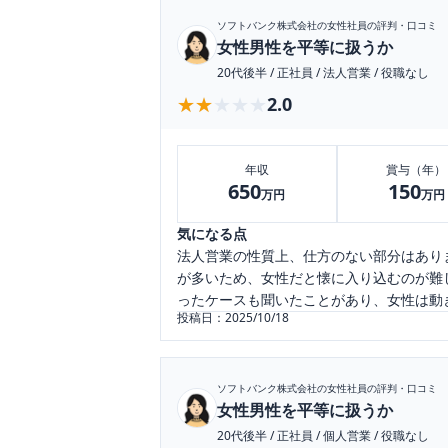
ソフトバンク株式会社
の女性社員の評判・口コミ
女性男性を平等に扱うか
20代後半
/
正社員
/
法人営業
/
役職なし
★★★★★
★★★★★
2.0
年収
賞与（年）
650
150
万円
万円
気になる点
法人営業の性質上、仕方のない部分はあり
が多いため、女性だと懐に入り込むのが難
ったケースも聞いたことがあり、女性は動
投稿日：
2025/10/18
ソフトバンク株式会社
の女性社員の評判・口コミ
女性男性を平等に扱うか
20代後半
/
正社員
/
個人営業
/
役職なし