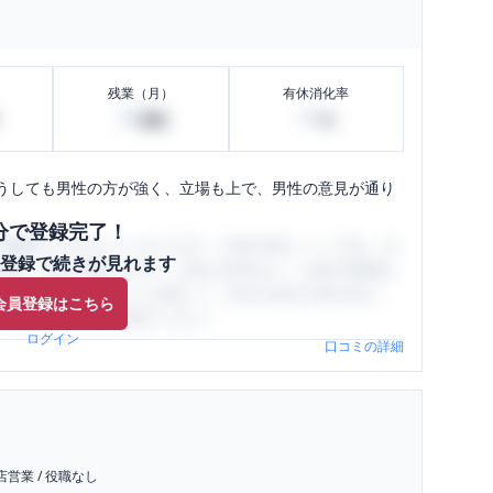
残業（月）
有休消化率
20
90
時間
%
うしても男性の方が強く、立場も上で、男性の意見が通り
分で登録完了！
閲覧ができるようになります。SHEHUB(シーハブ)は、女
登録で続きが見れます
与面・女性の働きやすさ・会社の評判など、女性の転職は
員（元社員）の口コミを通して、本当の会社の姿を知り、
会員登録はこちら
、ぜひサイトをご活用ください。
ログイン
口コミの詳細
店営業
/
役職なし