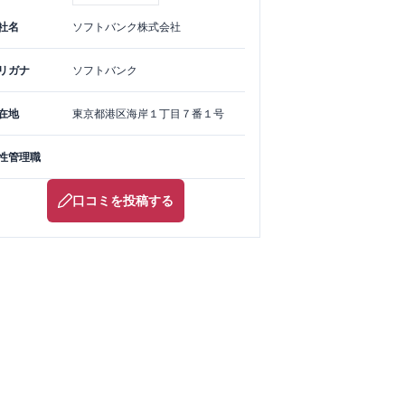
社名
ソフトバンク株式会社
リガナ
ソフトバンク
在地
東京都
港区
海岸１丁目７番１号
性管理職
口コミを投稿する